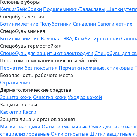
Головные уборы
Кепки/Бейсболки
Подшлемники/Балаклавы
Шапки утеп
Спецобувь летняя
Ботинки летние
Полуботинки
Сандалии
Сапоги летние
Спецобувь зимняя
Ботинки зимние
Валяная, ЭВА, Комбинированная
Сапог
Спецобувь термостойкая
Спецобувь для защиты от электродуги
Спецобувь для с
Перчатки от механических воздействий
Перчатки без покрытия
Перчатки кожаные, спилковые
Безопасность рабочего места
Ограждения
Дерматологические средства
Защита кожи
Очистка кожи
Уход за кожей
Защита головы
Каскетки
Каски
Защита лица и органов зрения
Маски сварщика
Очки герметичные
Очки для газосвар
специализированые
Очки открытые
Щитки защитные л