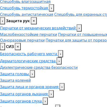
Спецобувь влагозащитная
Спецобувь термостойкая
›
Спецобувь антистатическая
Спецобувь для охранных ст
‹
Защита рук
×
Перчатки от механических воздействий
›
Маслобензостойкие перчатки
Перчатки от повышенных
Одноразовые перчатки
Перчатки для защиты от порезо
‹
СИЗ
×
Безопасность рабочего места
›
Дерматологические средства
›
Диэлектрические средства безопасности
Защита головы
›
Защита коленей
Защита лица и органов зрения
›
Защита органов дыхания
›
Защита органов слуха
›