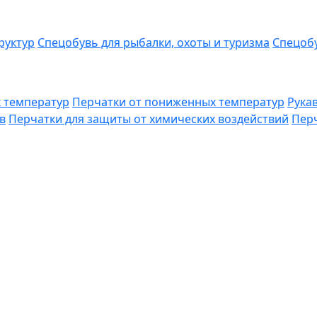
руктур
Спецобувь для рыбалки, охоты и туризма
Спецобу
 температур
Перчатки от пониженных температур
Рука
в
Перчатки для защиты от химических воздействий
Перч