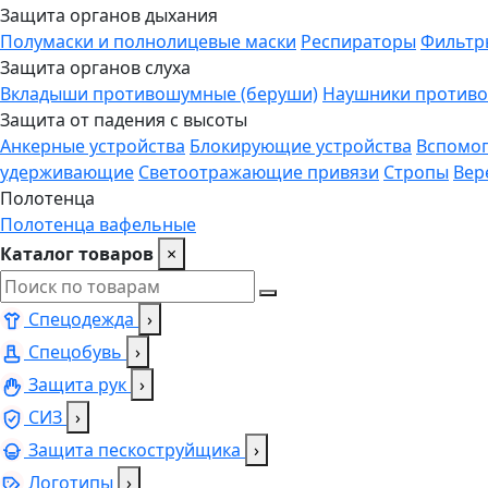
Защита органов дыхания
Полумаски и полнолицевые маски
Респираторы
Фильтр
Защита органов слуха
Вкладыши противошумные (беруши)
Наушники против
Защита от падения с высоты
Анкерные устройства
Блокирующие устройства
Вспомог
удерживающие
Светоотражающие привязи
Стропы
Вер
Полотенца
Полотенца вафельные
Каталог товаров
×
Спецодежда
›
Спецобувь
›
Защита рук
›
СИЗ
›
Защита пескоструйщика
›
Логотипы
›