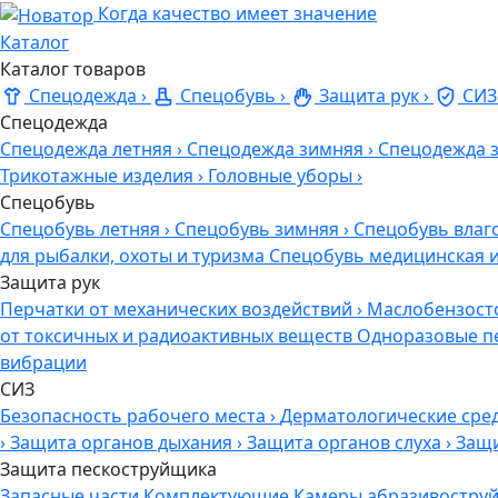
Когда качество имеет значение
Каталог
Каталог товаров
Спецодежда
›
Спецобувь
›
Защита рук
›
СИЗ
Спецодежда
Спецодежда летняя
›
Спецодежда зимняя
›
Спецодежда 
Трикотажные изделия
›
Головные уборы
›
Спецобувь
Спецобувь летняя
›
Спецобувь зимняя
›
Спецобувь влаг
для рыбалки, охоты и туризма
Спецобувь медицинская 
Защита рук
Перчатки от механических воздействий
›
Маслобензост
от токсичных и радиоактивных веществ
Одноразовые п
вибрации
СИЗ
Безопасность рабочего места
›
Дерматологические сре
›
Защита органов дыхания
›
Защита органов слуха
›
Защи
Защита пескоструйщика
Запасные части
Комплектующие
Камеры абразивоструй