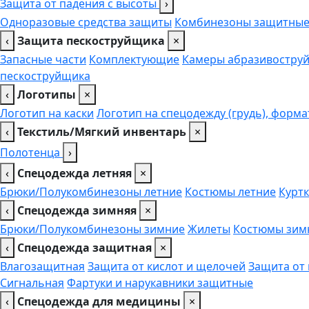
Защита от падения с высоты
›
Одноразовые средства защиты
Комбинезоны защитны
‹
Защита пескоструйщика
×
Запасные части
Комплектующие
Камеры абразивоструй
пескоструйщика
‹
Логотипы
×
Логотип на каски
Логотип на спецодежду (грудь), форма
‹
Текстиль/Мягкий инвентарь
×
Полотенца
›
‹
Спецодежда летняя
×
Брюки/Полукомбинезоны летние
Костюмы летние
Куртк
‹
Спецодежда зимняя
×
Брюки/Полукомбинезоны зимние
Жилеты
Костюмы зим
‹
Спецодежда защитная
×
Влагозащитная
Защита от кислот и щелочей
Защита от
Сигнальная
Фартуки и нарукавники защитные
‹
Спецодежда для медицины
×