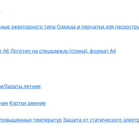
е
ные эжекторного типа
Одежда и перчатки для пескост
т А6
Логотип на спецодежду (спина), формат А4
и/Халаты летние
ние
Куртки зимние
 повышенных температур
Защита от статического элект