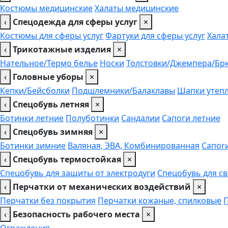
Костюмы медицинские
Халаты медицинские
‹
Спецодежда для сферы услуг
×
Костюмы для сферы услуг
Фартуки для сферы услуг
Хала
‹
Трикотажные изделия
×
Нательное/Термо белье
Носки
Толстовки/Джемпера/Бр
‹
Головные уборы
×
Кепки/Бейсболки
Подшлемники/Балаклавы
Шапки утеп
‹
Спецобувь летняя
×
Ботинки летние
Полуботинки
Сандалии
Сапоги летние
‹
Спецобувь зимняя
×
Ботинки зимние
Валяная, ЭВА, Комбинированная
Сапог
‹
Спецобувь термостойкая
×
Спецобувь для защиты от электродуги
Спецобувь для с
‹
Перчатки от механических воздействий
×
Перчатки без покрытия
Перчатки кожаные, спилковые
‹
Безопасность рабочего места
×