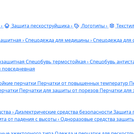
›
Защита пескоструйщика
›
Логотипы
›
Тексти
защитная
›
Спецодежда для медицины
›
Спецодежда для 
озащитная
Спецобувь термостойкая
›
Спецобувь антист
и повседневная
ойкие перчатки
Перчатки от повышенных температур
П
ерчатки
Перчатки для защиты от порезов
Перчатки для 
дства
›
Диэлектрические средства безопасности
Защита 
та от падения с высоты
›
Одноразовые средства защит
ные эжекторного типа
Одежда и перчатки для пескост