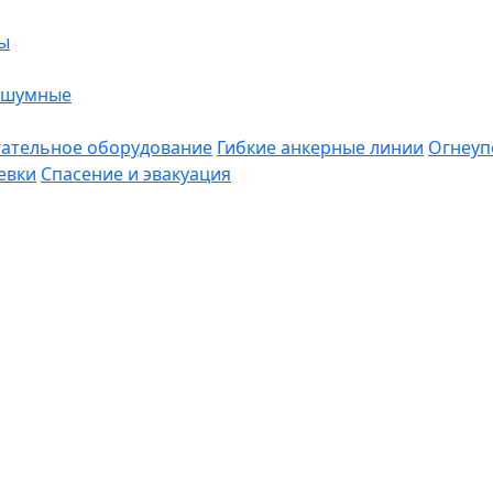
ы
ошумные
ательное оборудование
Гибкие анкерные линии
Огнеуп
евки
Спасение и эвакуация