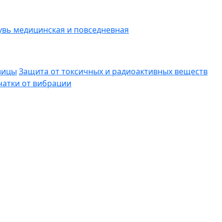
вь медицинская и повседневная
вицы
Защита от токсичных и радиоактивных веществ
атки от вибрации