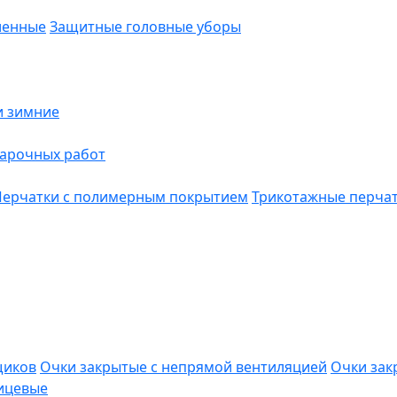
ленные
Защитные головные уборы
и зимние
варочных работ
Перчатки с полимерным покрытием
Трикотажные перча
щиков
Очки закрытые с непрямой вентиляцией
Очки зак
ицевые