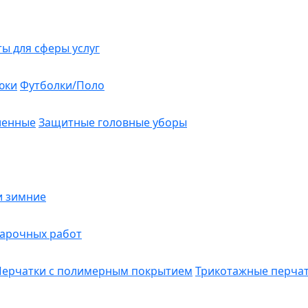
ты для сферы услуг
юки
Футболки/Поло
ленные
Защитные головные уборы
и зимние
варочных работ
Перчатки с полимерным покрытием
Трикотажные перча