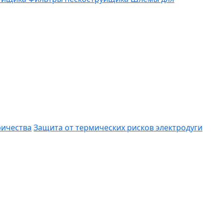
ричества
Защита от термических рисков электродуги