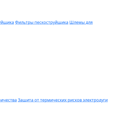
руйщика
Фильтры пескоструйщика
Шлемы для
ричества
Защита от термических рисков электродуги