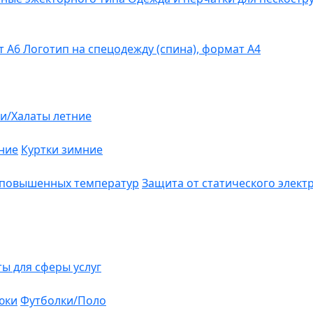
т А6
Логотип на спецодежду (спина), формат А4
и/Халаты летние
ние
Куртки зимние
 повышенных температур
Защита от статического элект
ты для сферы услуг
юки
Футболки/Поло