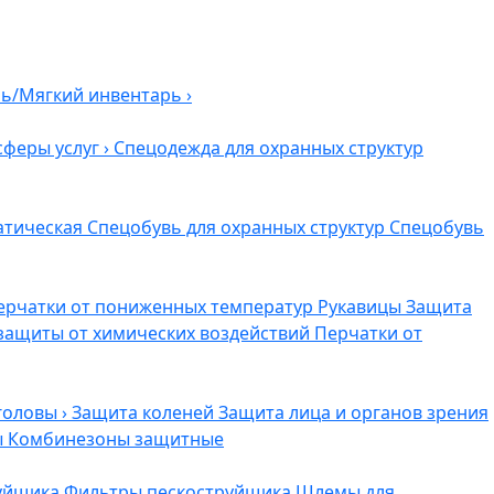
ль/Мягкий инвентарь
›
сферы услуг
›
Спецодежда для охранных структур
атическая
Спецобувь для охранных структур
Спецобувь
ерчатки от пониженных температур
Рукавицы
Защита
защиты от химических воздействий
Перчатки от
головы
›
Защита коленей
Защита лица и органов зрения
ы
Комбинезоны защитные
руйщика
Фильтры пескоструйщика
Шлемы для