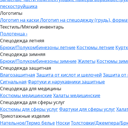
пескоструйщика
Логотипы
Логотип на каски
Логотип на спецодежду (грудь), форма
Текстиль/Мягкий инвентарь
Полотенца
›
Спецодежда летняя
Брюки/Полукомбинезоны летние
Костюмы летние
Куртк
Спецодежда зимняя
Брюки/Полукомбинезоны зимние
Жилеты
Костюмы зим
Спецодежда защитная
Влагозащитная
Защита от кислот и щелочей
Защита от
Сигнальная
Фартуки и нарукавники защитные
Спецодежда для медицины
Костюмы медицинские
Халаты медицинские
Спецодежда для сферы услуг
Костюмы для сферы услуг
Фартуки для сферы услуг
Хала
Трикотажные изделия
Нательное/Термо белье
Носки
Толстовки/Джемпера/Бр