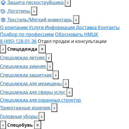
Защита пескоструйщика
›
Логотипы
›
Текстиль/Мягкий инвентарь
›
О компании
Услуги
Информация
Доставка
Контакты
Подбор по профессиям
Обосновать НМЦК
8 (495) 128-01-36
Отдел продаж и консультации
‹
Спецодежда
×
Спецодежда летняя
›
Спецодежда зимняя
›
Спецодежда защитная
›
Спецодежда для медицины
›
Спецодежда для сферы услуг
›
Спецодежда для охранных структур
Трикотажные изделия
›
Головные уборы
›
‹
Спецобувь
×