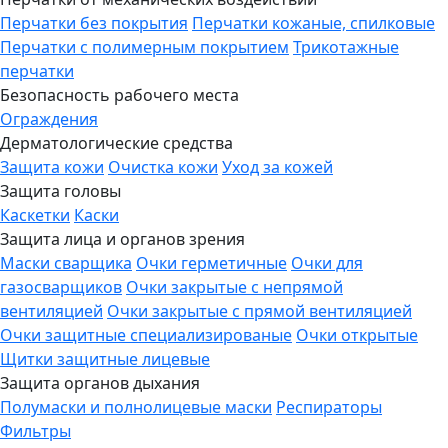
Перчатки без покрытия
Перчатки кожаные, спилковые
Перчатки с полимерным покрытием
Трикотажные
перчатки
Безопасность рабочего места
Ограждения
Дерматологические средства
Защита кожи
Очистка кожи
Уход за кожей
Защита головы
Каскетки
Каски
Защита лица и органов зрения
Маски сварщика
Очки герметичные
Очки для
газосварщиков
Очки закрытые с непрямой
вентиляцией
Очки закрытые с прямой вентиляцией
Очки защитные специализированые
Очки открытые
Щитки защитные лицевые
Защита органов дыхания
Полумаски и полнолицевые маски
Респираторы
Фильтры