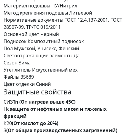
Материал подошвы
ПУ/Нитрил
Метод крепления подошвы
Литьевой
Нормативные документы
ГОСТ 12.4.137-2001, ГОСТ
28507-99, ТР/ТС 019/2011
Основной цвет
Черный
Подносок
Композитный подносок
Пол
Мужской, Унисекс, Женский
Светоотражающие элементы
Да
Сезон
Зима
Утеплитель
Искусственный мех
Файлы
35689
Цвет отделки
Синий
Защитные свойства
СИЗ
Тп (От нагрева выше 45С)
Нс
защита от нефтяных масел и тяжелых
фракций
К20
(От кислот до 20%)
З
(От общих производственных загрязнений)