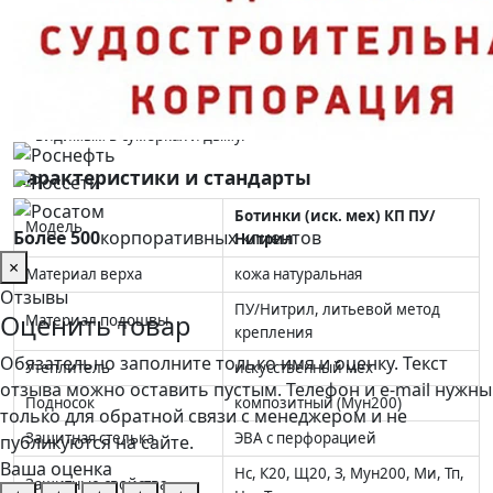
Комфорт в мороз:
искусственный мех и натуральная кожа —
тепло в III климатическом поясе (Тн);
Сменная стелька ЭВА с перфорацией:
амортизирует шаг и
отводит влагу от стопы;
Заметность:
светоотражающие элементы делают работника
видимым в сумерках и дыму.
Характеристики и стандарты
Ботинки (иск. мех) КП ПУ/
Модель
Более 500
корпоративных клиентов
Нитрил
×
Материал верха
кожа натуральная
Отзывы
ПУ/Нитрил, литьевой метод
Оценить товар
Материал подошвы
крепления
Обязательно заполните только имя и оценку. Текст
Утеплитель
искусственный мех
отзыва можно оставить пустым. Телефон и e-mail нужны
Подносок
композитный (Мун200)
только для обратной связи с менеджером и не
Защитная стелька
ЭВА с перфорацией
публикуются на сайте.
Ваша оценка
Нс, К20, Щ20, З, Мун200, Ми, Тп,
Защитные свойства