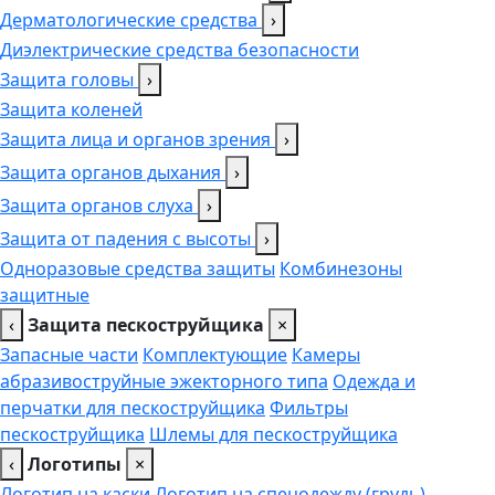
Дерматологические средства
›
Диэлектрические средства безопасности
Защита головы
›
Защита коленей
Защита лица и органов зрения
›
Защита органов дыхания
›
Защита органов слуха
›
Защита от падения с высоты
›
Одноразовые средства защиты
Комбинезоны
защитные
‹
Защита пескоструйщика
×
Запасные части
Комплектующие
Камеры
абразивоструйные эжекторного типа
Одежда и
перчатки для пескоструйщика
Фильтры
пескоструйщика
Шлемы для пескоструйщика
‹
Логотипы
×
Логотип на каски
Логотип на спецодежду (грудь),