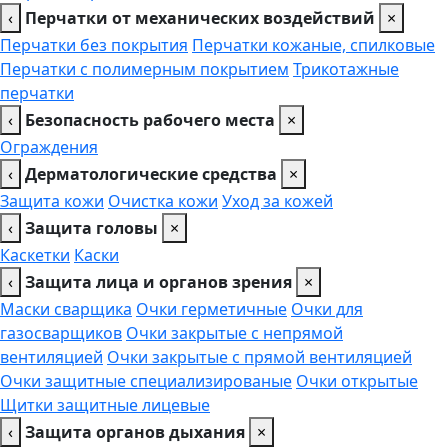
‹
Перчатки от механических воздействий
×
Перчатки без покрытия
Перчатки кожаные, спилковые
Перчатки с полимерным покрытием
Трикотажные
перчатки
‹
Безопасность рабочего места
×
Ограждения
‹
Дерматологические средства
×
Защита кожи
Очистка кожи
Уход за кожей
‹
Защита головы
×
Каскетки
Каски
‹
Защита лица и органов зрения
×
Маски сварщика
Очки герметичные
Очки для
газосварщиков
Очки закрытые с непрямой
вентиляцией
Очки закрытые с прямой вентиляцией
Очки защитные специализированые
Очки открытые
Щитки защитные лицевые
‹
Защита органов дыхания
×