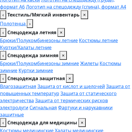
формат А6
Логотип на спецодежду (спина), формат А4
‹
Текстиль/Мягкий инвентарь
×
Полотенца
›
‹
Спецодежда летняя
×
Брюки/Полукомбинезоны летние
Костюмы летние
Куртки/Халаты летние
‹
Спецодежда зимняя
×
Брюки/Полукомбинезоны зимние
Жилеты
Костюмы
зимние
Куртки зимние
‹
Спецодежда защитная
×
Влагозащитная
Защита от кислот и щелочей
Защита от
повышенных температур
Защита от статического
электричества
Защита от термических рисков
электродуги
Сигнальная
Фартуки и нарукавники
защитные
‹
Спецодежда для медицины
×
Костюмы медицинские
Халаты медицинские