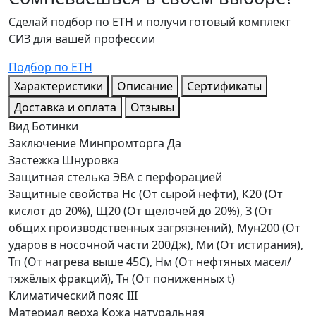
Сделай подбор по ЕТН и получи готовый комплект
СИЗ для вашей профессии
Подбор по ЕТН
Характеристики
Описание
Сертификаты
Доставка и оплата
Отзывы
Вид
Ботинки
Заключение Минпромторга
Да
Застежка
Шнуровка
Защитная стелька
ЭВА с перфорацией
Защитные свойства
Нс (От сырой нефти), К20 (От
кислот до 20%), Щ20 (От щелочей до 20%), З (От
общих производственных загрязнений), Мун200 (От
ударов в носочной части 200Дж), Ми (От истирания),
Тп (От нагрева выше 45С), Нм (От нефтяных масел/
тяжёлых фракций), Тн (От пониженных t)
Климатический пояс
III
Материал верха
Кожа натуральная