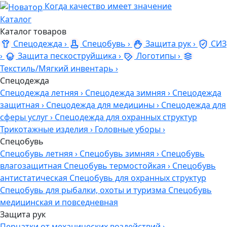
Когда качество имеет значение
Каталог
Каталог товаров
Спецодежда
›
Спецобувь
›
Защита рук
›
СИЗ
›
Защита пескоструйщика
›
Логотипы
›
Текстиль/Мягкий инвентарь
›
Спецодежда
Спецодежда летняя
›
Спецодежда зимняя
›
Спецодежда
защитная
›
Спецодежда для медицины
›
Спецодежда для
сферы услуг
›
Спецодежда для охранных структур
Трикотажные изделия
›
Головные уборы
›
Спецобувь
Спецобувь летняя
›
Спецобувь зимняя
›
Спецобувь
влагозащитная
Спецобувь термостойкая
›
Спецобувь
антистатическая
Спецобувь для охранных структур
Спецобувь для рыбалки, охоты и туризма
Спецобувь
медицинская и повседневная
Защита рук
Перчатки от механических воздействий
›