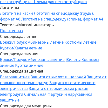
пескоструйщика
Шлемы для пескоструйщика
Логотипы
Логотип на каски
Логотип на спецодежду (грудь),
формат А6
Логотип на спецодежду (спина), формат А4
Текстиль/Мягкий инвентарь
Полотенца
›
Спецодежда летняя
Брюки/Полукомбинезоны летние
Костюмы летние
Куртки/Халаты летние
Спецодежда зимняя
Брюки/Полукомбинезоны зимние
Жилеты
Костюмы
зимние
Куртки зимние
Спецодежда защитная
Влагозащитная
Защита от кислот и щелочей
Защита от
повышенных температур
Защита от статического
электричества
Защита от термических рисков
электродуги
Сигнальная
Фартуки и нарукавники
защитные
Спецодежда для медицины