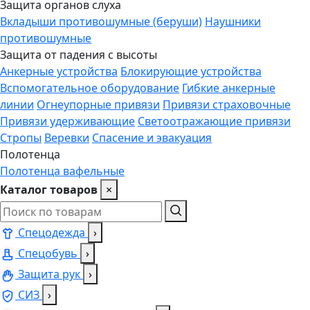
Защита органов слуха
Вкладыши противошумные (беруши)
Наушники
противошумные
Защита от падения с высоты
Анкерные устройства
Блокирующие устройства
Вспомогательное оборудование
Гибкие анкерные
линии
Огнеупорные привязи
Привязи страховочные
Привязи удерживающие
Светоотражающие привязи
Стропы
Веревки
Спасение и эвакуация
Полотенца
Полотенца вафельные
Каталог товаров
×
Спецодежда
›
Спецобувь
›
Защита рук
›
СИЗ
›