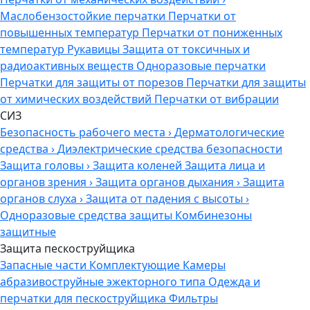
Маслобензостойкие перчатки
Перчатки от
повышенных температур
Перчатки от пониженных
температур
Рукавицы
Защита от токсичных и
радиоактивных веществ
Одноразовые перчатки
Перчатки для защиты от порезов
Перчатки для защиты
от химических воздействий
Перчатки от вибрации
СИЗ
Безопасность рабочего места
›
Дерматологические
средства
›
Диэлектрические средства безопасности
Защита головы
›
Защита коленей
Защита лица и
органов зрения
›
Защита органов дыхания
›
Защита
органов слуха
›
Защита от падения с высоты
›
Одноразовые средства защиты
Комбинезоны
защитные
Защита пескоструйщика
Запасные части
Комплектующие
Камеры
абразивоструйные эжекторного типа
Одежда и
перчатки для пескоструйщика
Фильтры