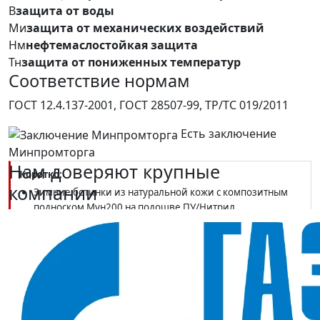
В
защита от воды
Ми
защита от механических воздействий
Нм
нефтемаслостойкая защита
Тн
защита от пониженных температур
Соответствие нормам
ГОСТ 12.4.137-2001, ГОСТ 28507-99, ТР/ТС 019/2011
Есть заключение
Минпромторга
Нам доверяют крупные
Коротко:
компании
Зимние ботинки из натуральной кожи с композитным
подноском Мун200 на подошве ПУ/Нитрил
Нитрильный ходовой слой выдерживает нагрев выше
45°C (Тп) — подходят для горячих участков
Защита Нс, К20, Щ20, Нм; III климатический пояс; ГОСТ
12.4.137-2001, ТР ТС 019/2011
В наличии в SIZMAG (Москва), отгрузка в день заказа