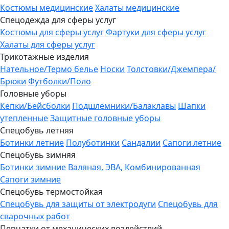
Костюмы медицинские
Халаты медицинские
Спецодежда для сферы услуг
Костюмы для сферы услуг
Фартуки для сферы услуг
Халаты для сферы услуг
Трикотажные изделия
Нательное/Термо белье
Носки
Толстовки/Джемпера/
Брюки
Футболки/Поло
Головные уборы
Кепки/Бейсболки
Подшлемники/Балаклавы
Шапки
утепленные
Защитные головные уборы
Спецобувь летняя
Ботинки летние
Полуботинки
Сандалии
Сапоги летние
Спецобувь зимняя
Ботинки зимние
Валяная, ЭВА, Комбинированная
Сапоги зимние
Спецобувь термостойкая
Спецобувь для защиты от электродуги
Спецобувь для
сварочных работ
Перчатки от механических воздействий