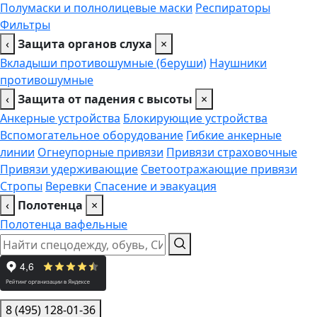
Полумаски и полнолицевые маски
Респираторы
Фильтры
‹
Защита органов слуха
×
Вкладыши противошумные (беруши)
Наушники
противошумные
‹
Защита от падения с высоты
×
Анкерные устройства
Блокирующие устройства
Вспомогательное оборудование
Гибкие анкерные
линии
Огнеупорные привязи
Привязи страховочные
Привязи удерживающие
Светоотражающие привязи
Стропы
Веревки
Спасение и эвакуация
‹
Полотенца
×
Полотенца вафельные
8 (495) 128-01-36