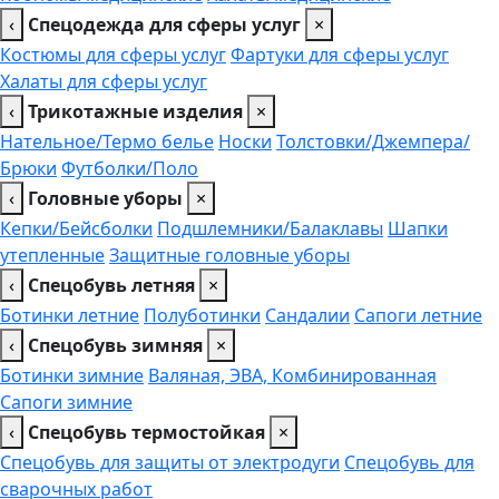
‹
Спецодежда для сферы услуг
×
Костюмы для сферы услуг
Фартуки для сферы услуг
Халаты для сферы услуг
‹
Трикотажные изделия
×
Нательное/Термо белье
Носки
Толстовки/Джемпера/
Брюки
Футболки/Поло
‹
Головные уборы
×
Кепки/Бейсболки
Подшлемники/Балаклавы
Шапки
утепленные
Защитные головные уборы
‹
Спецобувь летняя
×
Ботинки летние
Полуботинки
Сандалии
Сапоги летние
‹
Спецобувь зимняя
×
Ботинки зимние
Валяная, ЭВА, Комбинированная
Сапоги зимние
‹
Спецобувь термостойкая
×
Спецобувь для защиты от электродуги
Спецобувь для
сварочных работ