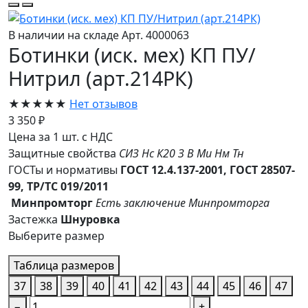
В наличии на складе
Арт. 4000063
Ботинки (иск. мех) КП ПУ/
Нитрил (арт.214РК)
★★★★★
Нет отзывов
3 350 ₽
Цена за 1 шт. с НДС
Защитные свойства
СИЗ
Нс
К20
З
В
Ми
Нм
Тн
ГОСТы и нормативы
ГОСТ 12.4.137-2001, ГОСТ 28507-
99, ТР/ТС 019/2011
Минпромторг
Есть заключение Минпромторга
Застежка
Шнуровка
Выберите размер
Таблица размеров
37
38
39
40
41
42
43
44
45
46
47
−
+