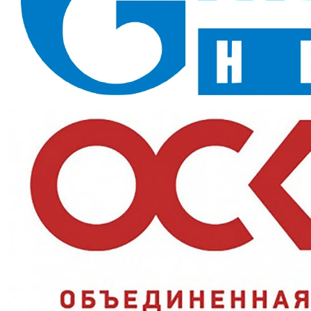
Ботинки (иск. мех) КП ПУ/Нитрил (арт.214РК)
— утеплённые
рабочие ботинки для предприятий, где мороз на улице
сочетается с горячими полами в цехе. Нитрильная подошва не
плавится при нагреве выше 45°C (Тп) и не дубеет на холоде,
композитный подносок Мун200 защищает пальцы, а
натуральная кожа с мехом греет по нормам III климатического
пояса.
Назначение и сферы применения
Металлургия и литейные производства, сварочные посты,
котельные, ремонт теплосетей, нефтепереработка —
профессии, где работник за смену переходит с холода к горячим
поверхностям. Стойкость к нефти, маслам, кислотам и щелочам
(Нс, Нм, К20, Щ20) расширяет применение до химических и
нефтегазовых объектов.
Ключевые преимущества
Термостойкая подошва:
нитрильный слой контактирует с
нагретыми выше 45°C поверхностями без деформации;
Композитный подносок:
удар до 200 Дж, при этом легче
металла и не проводит холод;