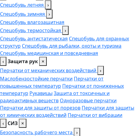
Спецобувь летняя
›
Спецобувь зимняя
›
Спецобувь влагозащитная
Спецобувь термостойкая
›
Спецобувь антистатическая
Спецобувь для охранных
структур
Спецобувь для рыбалки, охоты и туризма
Спецобувь медицинская и повседневная
‹
Защита рук
×
Перчатки от механических воздействий
›
Маслобензостойкие перчатки
Перчатки от
повышенных температур
Перчатки от пониженных
температур
Рукавицы
Защита от токсичных и
радиоактивных веществ
Одноразовые перчатки
Перчатки для защиты от порезов
Перчатки для защиты
от химических воздействий
Перчатки от вибрации
‹
СИЗ
×
Безопасность рабочего места
›