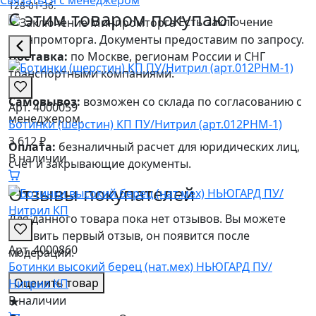
Связаться с менеджером
128-01-36.
С этим товаром покупают
Есть заключение
Минпромторга. Документы предоставим по запросу.
Доставка:
по Москве, регионам России и СНГ
транспортными компаниями.
Самовывоз:
возможен со склада по согласованию с
Арт. 4000059
менеджером.
Ботинки (шерстин) КП ПУ/Нитрил (арт.012РНМ-1)
3 612 ₽
Оплата:
безналичный расчет для юридических лиц,
В наличии
счет и закрывающие документы.
Отзывы покупателей
Для данного товара пока нет отзывов. Вы можете
оставить первый отзыв, он появится после
Арт. 4000860
модерации.
Ботинки высокий берец (нат.мех) НЬЮГАРД ПУ/
Оценить товар
Нитрил КП
В наличии
★