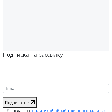
Подписка на рассылку
Надеемся установить хорошие и долгосрочные деловые
отношения с вашей компанией и с нетерпением ждем
получения от вас запросов
Подписаться
Я согласен с
политикой обработки персональных