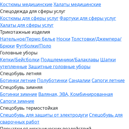
Костюмы медицинские
Халаты медицинские
Спецодежда для сферы услуг
Костюмы для сферы услуг
Фартуки для сферы услуг
Халаты для сферы услуг
Трикотажные изделия
Нательное/Термо белье
Носки
Толстовки/Джемпера/
Брюки
Футболки/Поло
Головные уборы
Кепки/Бейсболки
Подшлемники/Балаклавы
Шапки
утепленные
Защитные головные уборы
Спецобувь летняя
Ботинки летние
Полуботинки
Сандалии
Сапоги летние
Спецобувь зимняя
Ботинки зимние
Валяная, ЭВА, Комбинированная
Сапоги зимние
Спецобувь термостойкая
Спецобувь для защиты от электродуги
Спецобувь для
сварочных работ
Перчатки от механических воздействий