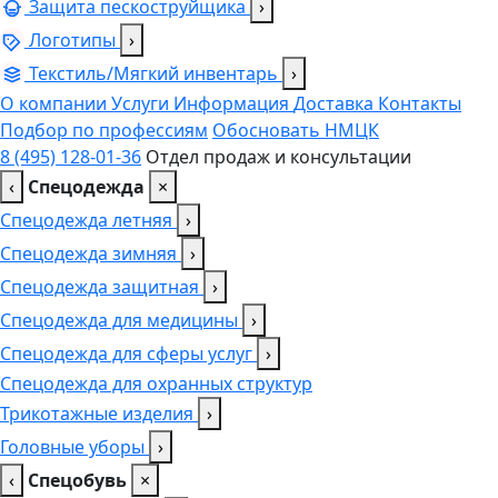
Защита пескоструйщика
›
Логотипы
›
Текстиль/Мягкий инвентарь
›
О компании
Услуги
Информация
Доставка
Контакты
Подбор по профессиям
Обосновать НМЦК
8 (495) 128-01-36
Отдел продаж и консультации
‹
Спецодежда
×
Спецодежда летняя
›
Спецодежда зимняя
›
Спецодежда защитная
›
Спецодежда для медицины
›
Спецодежда для сферы услуг
›
Спецодежда для охранных структур
Трикотажные изделия
›
Головные уборы
›
‹
Спецобувь
×