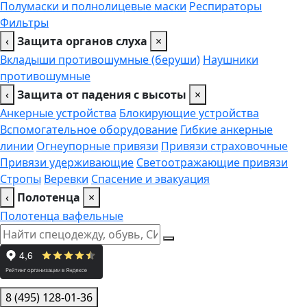
Полумаски и полнолицевые маски
Респираторы
Фильтры
‹
Защита органов слуха
×
Вкладыши противошумные (беруши)
Наушники
противошумные
‹
Защита от падения с высоты
×
Анкерные устройства
Блокирующие устройства
Вспомогательное оборудование
Гибкие анкерные
линии
Огнеупорные привязи
Привязи страховочные
Привязи удерживающие
Светоотражающие привязи
Стропы
Веревки
Спасение и эвакуация
‹
Полотенца
×
Полотенца вафельные
8 (495) 128-01-36