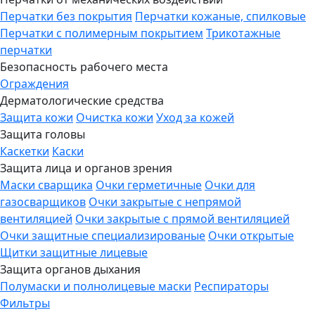
Перчатки без покрытия
Перчатки кожаные, спилковые
Перчатки с полимерным покрытием
Трикотажные
перчатки
Безопасность рабочего места
Ограждения
Дерматологические средства
Защита кожи
Очистка кожи
Уход за кожей
Защита головы
Каскетки
Каски
Защита лица и органов зрения
Маски сварщика
Очки герметичные
Очки для
газосварщиков
Очки закрытые с непрямой
вентиляцией
Очки закрытые с прямой вентиляцией
Очки защитные специализированые
Очки открытые
Щитки защитные лицевые
Защита органов дыхания
Полумаски и полнолицевые маски
Респираторы
Фильтры