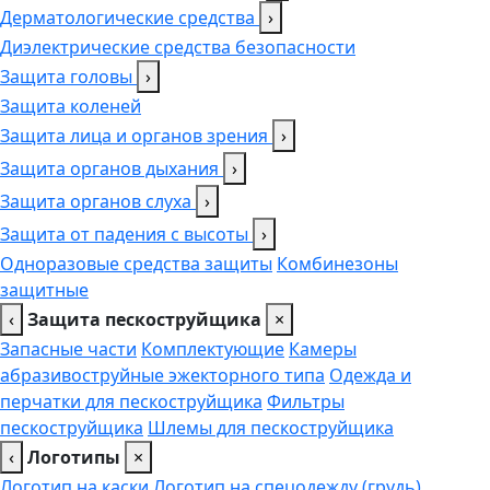
Дерматологические средства
›
Диэлектрические средства безопасности
Защита головы
›
Защита коленей
Защита лица и органов зрения
›
Защита органов дыхания
›
Защита органов слуха
›
Защита от падения с высоты
›
Одноразовые средства защиты
Комбинезоны
защитные
‹
Защита пескоструйщика
×
Запасные части
Комплектующие
Камеры
абразивоструйные эжекторного типа
Одежда и
перчатки для пескоструйщика
Фильтры
пескоструйщика
Шлемы для пескоструйщика
‹
Логотипы
×
Логотип на каски
Логотип на спецодежду (грудь),