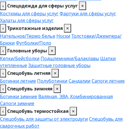
‹
Спецодежда для сферы услуг
×
Костюмы для сферы услуг
Фартуки для сферы услуг
Халаты для сферы услуг
‹
Трикотажные изделия
×
Нательное/Термо белье
Носки
Толстовки/Джемпера/
Брюки
Футболки/Поло
‹
Головные уборы
×
Кепки/Бейсболки
Подшлемники/Балаклавы
Шапки
утепленные
Защитные головные уборы
‹
Спецобувь летняя
×
Ботинки летние
Полуботинки
Сандалии
Сапоги летние
‹
Спецобувь зимняя
×
Ботинки зимние
Валяная, ЭВА, Комбинированная
Сапоги зимние
‹
Спецобувь термостойкая
×
Спецобувь для защиты от электродуги
Спецобувь для
сварочных работ