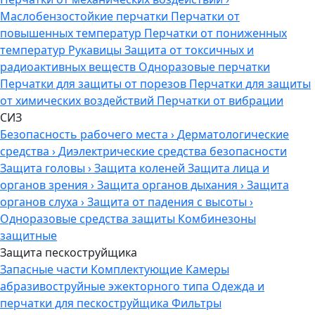
Маслобензостойкие перчатки
Перчатки от
повышенных температур
Перчатки от пониженных
температур
Рукавицы
Защита от токсичных и
радиоактивных веществ
Одноразовые перчатки
Перчатки для защиты от порезов
Перчатки для защиты
от химических воздействий
Перчатки от вибрации
СИЗ
Безопасность рабочего места
›
Дерматологические
средства
›
Диэлектрические средства безопасности
Защита головы
›
Защита коленей
Защита лица и
органов зрения
›
Защита органов дыхания
›
Защита
органов слуха
›
Защита от падения с высоты
›
Одноразовые средства защиты
Комбинезоны
защитные
Защита пескоструйщика
Запасные части
Комплектующие
Камеры
абразивоструйные эжекторного типа
Одежда и
перчатки для пескоструйщика
Фильтры