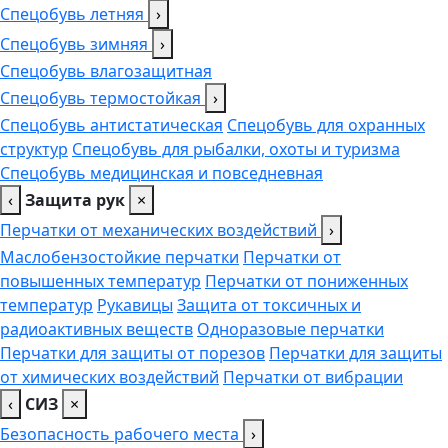
Спецобувь летняя
›
Спецобувь зимняя
›
Спецобувь влагозащитная
Спецобувь термостойкая
›
Спецобувь антистатическая
Спецобувь для охранных
структур
Спецобувь для рыбалки, охоты и туризма
Спецобувь медицинская и повседневная
‹
Защита рук
×
Перчатки от механических воздействий
›
Маслобензостойкие перчатки
Перчатки от
повышенных температур
Перчатки от пониженных
температур
Рукавицы
Защита от токсичных и
радиоактивных веществ
Одноразовые перчатки
Перчатки для защиты от порезов
Перчатки для защиты
от химических воздействий
Перчатки от вибрации
‹
СИЗ
×
Безопасность рабочего места
›