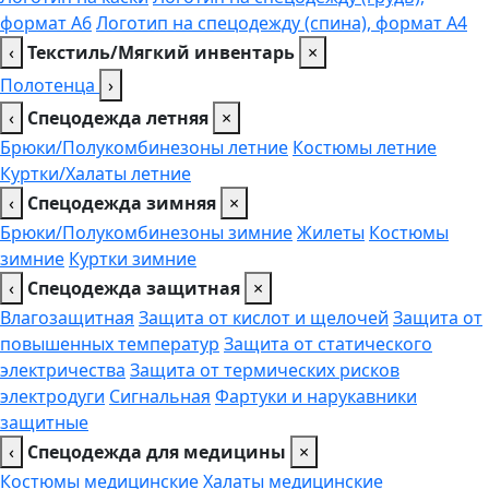
формат А6
Логотип на спецодежду (спина), формат А4
‹
Текстиль/Мягкий инвентарь
×
Полотенца
›
‹
Спецодежда летняя
×
Брюки/Полукомбинезоны летние
Костюмы летние
Куртки/Халаты летние
‹
Спецодежда зимняя
×
Брюки/Полукомбинезоны зимние
Жилеты
Костюмы
зимние
Куртки зимние
‹
Спецодежда защитная
×
Влагозащитная
Защита от кислот и щелочей
Защита от
повышенных температур
Защита от статического
электричества
Защита от термических рисков
электродуги
Сигнальная
Фартуки и нарукавники
защитные
‹
Спецодежда для медицины
×
Костюмы медицинские
Халаты медицинские