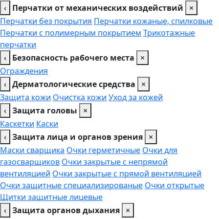
‹
Перчатки от механических воздействий
×
Перчатки без покрытия
Перчатки кожаные, спилковые
Перчатки с полимерным покрытием
Трикотажные
перчатки
‹
Безопасность рабочего места
×
Ограждения
‹
Дерматологические средства
×
Защита кожи
Очистка кожи
Уход за кожей
‹
Защита головы
×
Каскетки
Каски
‹
Защита лица и органов зрения
×
Маски сварщика
Очки герметичные
Очки для
газосварщиков
Очки закрытые с непрямой
вентиляцией
Очки закрытые с прямой вентиляцией
Очки защитные специализированые
Очки открытые
Щитки защитные лицевые
‹
Защита органов дыхания
×