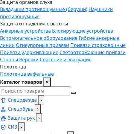
Защита органов слуха
Вкладыши противошумные (беруши)
Наушники
противошумные
Защита от падения с высоты
Анкерные устройства
Блокирующие устройства
Вспомогательное оборудование
Гибкие анкерные
линии
Огнеупорные привязи
Привязи страховочные
Привязи удерживающие
Светоотражающие привязи
Стропы
Веревки
Спасение и эвакуация
Полотенца
Полотенца вафельные
Каталог товаров
×
Спецодежда
›
Спецобувь
›
Защита рук
›
СИЗ
›