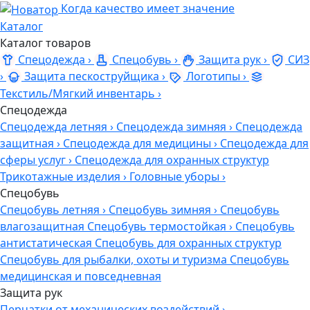
Когда качество имеет значение
Каталог
Каталог товаров
Спецодежда
›
Спецобувь
›
Защита рук
›
СИЗ
›
Защита пескоструйщика
›
Логотипы
›
Текстиль/Мягкий инвентарь
›
Спецодежда
Спецодежда летняя
›
Спецодежда зимняя
›
Спецодежда
защитная
›
Спецодежда для медицины
›
Спецодежда для
сферы услуг
›
Спецодежда для охранных структур
Трикотажные изделия
›
Головные уборы
›
Спецобувь
Спецобувь летняя
›
Спецобувь зимняя
›
Спецобувь
влагозащитная
Спецобувь термостойкая
›
Спецобувь
антистатическая
Спецобувь для охранных структур
Спецобувь для рыбалки, охоты и туризма
Спецобувь
медицинская и повседневная
Защита рук
Перчатки от механических воздействий
›