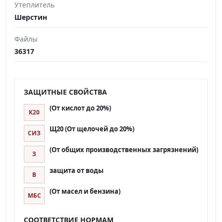
Утеплитель
Шерстин
Файлы
36317
ЗАЩИТНЫЕ СВОЙСТВА
(От кислот до 20%)
К20
Щ20 (От щелочей до 20%)
СИЗ
(От общих производственных загрязнений)
З
защита от воды
В
(От масел и бензина)
МБС
СООТВЕТСТВИЕ НОРМАМ