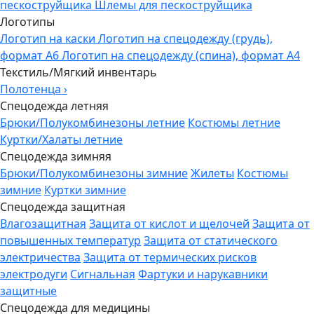
пескоструйщика
Шлемы для пескоструйщика
Логотипы
Логотип на каски
Логотип на спецодежду (грудь),
формат А6
Логотип на спецодежду (спина), формат А4
Текстиль/Мягкий инвентарь
Полотенца
›
Спецодежда летняя
Брюки/Полукомбинезоны летние
Костюмы летние
Куртки/Халаты летние
Спецодежда зимняя
Брюки/Полукомбинезоны зимние
Жилеты
Костюмы
зимние
Куртки зимние
Спецодежда защитная
Влагозащитная
Защита от кислот и щелочей
Защита от
повышенных температур
Защита от статического
электричества
Защита от термических рисков
электродуги
Сигнальная
Фартуки и нарукавники
защитные
Спецодежда для медицины