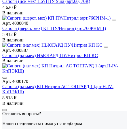
Сапоги (иск.мех) ПУ/ТПУ Sura (арт.60, 70К)
4 620 ₽
В наличии
Арт. 4000040
Сапоги (шерст. мех) КП ПУ/Нитрил (арт.760РНМ-1)
5 912 ₽
В наличии
Арт. 4000887
Сапоги (нат.мех) НЬЮГАРД ПУ/Нитрил КП КС
В наличии
Арт. 4000170
Сапоги (нат.мех) КП Нитрил АС ТОПГАРД 1 (арт.Н-IV-
КпПЭКЩ)
8 518 ₽
В наличии
Остались вопросы?
Наши специалисты помогут с подбором