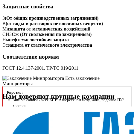
Защитные свойства
З
(От общих производственных загрязнений)
В
(от воды и растворов нетоксичных веществ)
Ми
защита от механических воздействий
СИЗ
Сж (От скольжения по зажиренным)
Нм
нефтемаслостойкая защита
Эс
защита от статического электричества
Соответствие нормам
ГОСТ 12.4.137-2001, ТР/ТС 019/2011
Есть заключение
Минпромторга
Коротко:
Нам доверяют крупные компании
Зимние сапоги 762РНМ-1 на шерстяном меху, кожа, подошва ПУ/
Нитрил
Композитный подносок Мун200, антистатика (Эс), водозащита (В),
Тн20, Сж, Нм; ГОСТ 12.4.137-2001, ТР ТС 019/2011
Комбинированная застёжка шнуровка + пряжка; заключение
Минпромторга