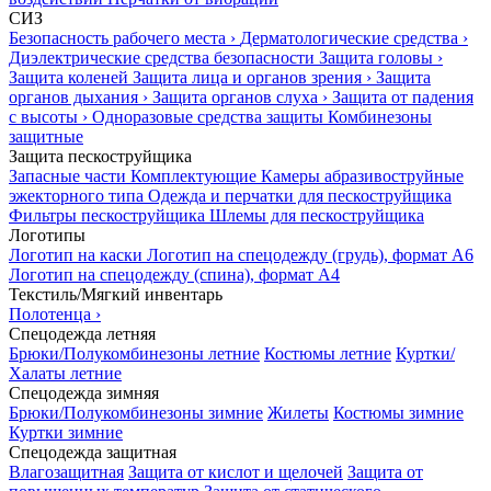
СИЗ
Безопасность рабочего места
›
Дерматологические средства
›
Диэлектрические средства безопасности
Защита головы
›
Защита коленей
Защита лица и органов зрения
›
Защита
органов дыхания
›
Защита органов слуха
›
Защита от падения
с высоты
›
Одноразовые средства защиты
Комбинезоны
защитные
Защита пескоструйщика
Запасные части
Комплектующие
Камеры абразивоструйные
эжекторного типа
Одежда и перчатки для пескоструйщика
Фильтры пескоструйщика
Шлемы для пескоструйщика
Логотипы
Логотип на каски
Логотип на спецодежду (грудь), формат А6
Логотип на спецодежду (спина), формат А4
Текстиль/Мягкий инвентарь
Полотенца
›
Спецодежда летняя
Брюки/Полукомбинезоны летние
Костюмы летние
Куртки/
Халаты летние
Спецодежда зимняя
Брюки/Полукомбинезоны зимние
Жилеты
Костюмы зимние
Куртки зимние
Спецодежда защитная
Влагозащитная
Защита от кислот и щелочей
Защита от