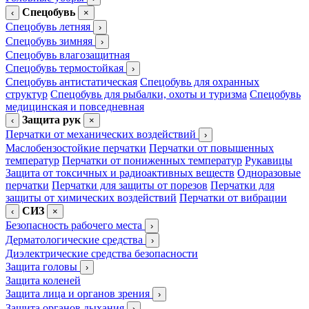
Спецобувь
‹
×
Спецобувь летняя
›
Спецобувь зимняя
›
Спецобувь влагозащитная
Спецобувь термостойкая
›
Спецобувь антистатическая
Спецобувь для охранных
структур
Спецобувь для рыбалки, охоты и туризма
Спецобувь
медицинская и повседневная
Защита рук
‹
×
Перчатки от механических воздействий
›
Маслобензостойкие перчатки
Перчатки от повышенных
температур
Перчатки от пониженных температур
Рукавицы
Защита от токсичных и радиоактивных веществ
Одноразовые
перчатки
Перчатки для защиты от порезов
Перчатки для
защиты от химических воздействий
Перчатки от вибрации
СИЗ
‹
×
Безопасность рабочего места
›
Дерматологические средства
›
Диэлектрические средства безопасности
Защита головы
›
Защита коленей
Защита лица и органов зрения
›
Защита органов дыхания
›