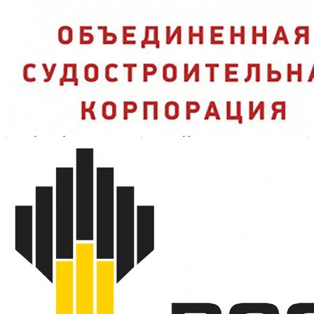
Защита носка:
композитный подносок Мун200 держит удар без веса
металла;
Устойчивость на скользком:
класс Сж — не скользит по зажиренному
полу.
Характеристики
Вид
Сапоги зимние
Материал верха
кожа натуральная
Утеплитель
шерстяной мех
Подошва
ПУ/Нитрил, литьевой метод
Подносок
композитный (Мун200)
Защитные свойства
Мун200, Эс, В, Тн20, З, Ми, Сж, Нм
Застёжка
шнуровка, пряжка
Заключение Минпромторга
да
Нормативные документы
ГОСТ 12.4.137-2001, ТР ТС 019/2011
Артикул
762РНМ-1