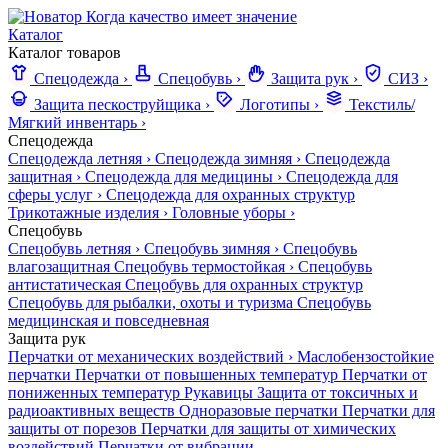
Когда качество имеет значение
Каталог
Каталог товаров
Спецодежда
›
Спецобувь
›
Защита рук
›
СИЗ
›
Защита пескоструйщика
›
Логотипы
›
Текстиль/
Мягкий инвентарь
›
Спецодежда
Спецодежда летняя
›
Спецодежда зимняя
›
Спецодежда
защитная
›
Спецодежда для медицины
›
Спецодежда для
сферы услуг
›
Спецодежда для охранных структур
Трикотажные изделия
›
Головные уборы
›
Спецобувь
Спецобувь летняя
›
Спецобувь зимняя
›
Спецобувь
влагозащитная
Спецобувь термостойкая
›
Спецобувь
антистатическая
Спецобувь для охранных структур
Спецобувь для рыбалки, охоты и туризма
Спецобувь
медицинская и повседневная
Защита рук
Перчатки от механических воздействий
›
Маслобензостойкие
перчатки
Перчатки от повышенных температур
Перчатки от
пониженных температур
Рукавицы
Защита от токсичных и
радиоактивных веществ
Одноразовые перчатки
Перчатки для
защиты от порезов
Перчатки для защиты от химических
воздействий
Перчатки от вибрации