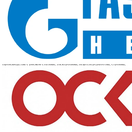
В наличии в SIZMAG (Москва), отгрузка в день заказа
Сапоги КП ПУ/Нитрил (арт.762РНМ-1)
— зимние рабочие сапоги на
шерстяном меху с антистатическими свойствами и водозащитой. Класс Эс
отводит статические заряды, класс В защищает от воды, класс тепла Тн20
держит ноги в тепле до −20 °C, а композитный подносок Мун200 закрывает
носок от ударов.
Назначение и сферы применения
Производства с риском статики, электроника, нефтепереработка, стройка,
склады, ЖКХ. Подходит для зимних работ во влажной среде и в зонах, где
нужен отвод статического электричества, при контакте с нефтяными
маслами.
Ключевые преимущества
Антистатика:
класс Эс отводит электростатические заряды — для
электроники и взрывоопасных зон;
Водозащита:
класс В — сапоги не пропускают воду и растворы
нетоксичных веществ;
Тепло до −20 °C:
шерстяной мех и класс Тн20 согревают в мороз;