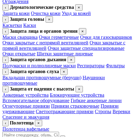
Ограждения
Дерматологические средства
‹
×
Защита кожи
Очистка кожи
Уход за кожей
Защита головы
‹
×
Каскетки
Каски
Защита лица и органов зрения
‹
×
Маски сварщика
Очки герметичные
Очки для газосварщиков
Очки закрытые с непрямой вентиляцией
Очки закрытые с
прямой вентиляцией
Очки защитные специализированые
Очки открытые
Щитки защитные лицевые
Защита органов дыхания
‹
×
Полумаски и полнолицевые маски
Респираторы
Фильтры
Защита органов слуха
‹
×
Вкладыши противошумные (беруши)
Наушники
противошумные
Защита от падения с высоты
‹
×
Анкерные устройства
Блокирующие устройства
Вспомогательное оборудование
Гибкие анкерные линии
Огнеупорные привязи
Привязи страховочные
Привязи
удерживающие
Светоотражающие привязи
Стропы
Веревки
Спасение и эвакуация
Полотенца
‹
×
Полотенца вафельные