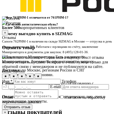
Вопросы и ответы
Чем 762РНМ-1 отличается от 761РНМ-1?
Где нужна антистатическая обувь?
Более 500
корпоративных клиентов
×
Почему выгодно купить в SIZMAG
Отзывы
Сапоги 762РНМ-1 в наличии на складе SIZMAG в Москве — отгрузка в день
Оценить товар
заказа, доставка по РФ. Работаем с юрлицами по счёту, заключение
Минпромторга и документы для закупок: 8 (495) 128-01-36.
Есть заключение
Обязательно заполните только имя и оценку. Текст отзыва
Минпромторга. Документы предоставим по запросу.
можно оставить пустым. Телефон и e-mail нужны только для
обратной связи с менеджером и не публикуются на сайте.
Доставка:
по Москве, регионам России и СНГ
Ваша оценка
транспортными компаниями.
★
★
★
★
★
Имя *
Телефон
Самовывоз:
возможен со склада по согласованию с
E-mail
менеджером.
Оплата:
безналичный расчет для юридических лиц, счет и
Отзыв
Согласен на обработку
закрывающие документы.
персональных данных
Отправить отзыв
Отзывы покупателей
×