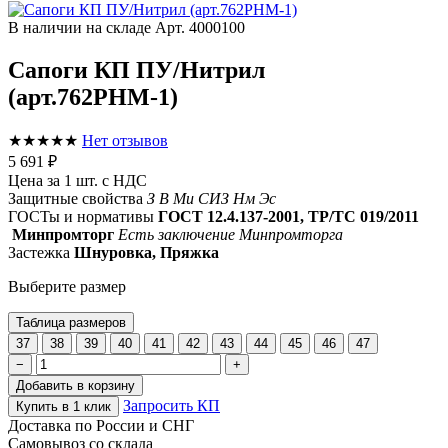
В наличии на складе
Арт. 4000100
Сапоги КП ПУ/Нитрил
(арт.762РНМ-1)
★★★★★
Нет отзывов
5 691 ₽
Цена за 1 шт. с НДС
Защитные свойства
З
В
Ми
СИЗ
Нм
Эс
ГОСТы и нормативы
ГОСТ 12.4.137-2001, ТР/ТС 019/2011
Минпромторг
Есть заключение Минпромторга
Застежка
Шнуровка, Пряжка
Выберите размер
Таблица размеров
37
38
39
40
41
42
43
44
45
46
47
−
+
Добавить в корзину
Запросить КП
Купить в 1 клик
Доставка по России и СНГ
Самовывоз со склада