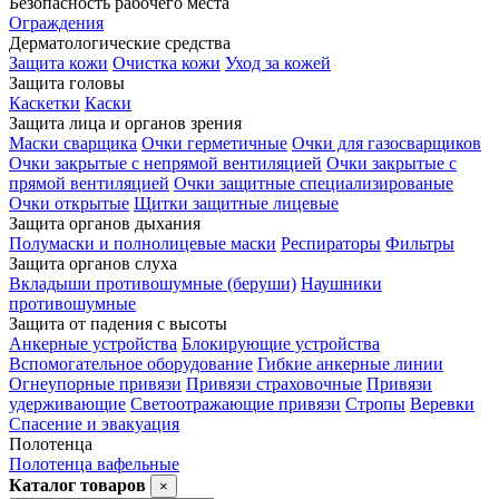
Безопасность рабочего места
Ограждения
Дерматологические средства
Защита кожи
Очистка кожи
Уход за кожей
Защита головы
Каскетки
Каски
Защита лица и органов зрения
Маски сварщика
Очки герметичные
Очки для газосварщиков
Очки закрытые с непрямой вентиляцией
Очки закрытые с
прямой вентиляцией
Очки защитные специализированые
Очки открытые
Щитки защитные лицевые
Защита органов дыхания
Полумаски и полнолицевые маски
Респираторы
Фильтры
Защита органов слуха
Вкладыши противошумные (беруши)
Наушники
противошумные
Защита от падения с высоты
Анкерные устройства
Блокирующие устройства
Вспомогательное оборудование
Гибкие анкерные линии
Огнеупорные привязи
Привязи страховочные
Привязи
удерживающие
Светоотражающие привязи
Стропы
Веревки
Спасение и эвакуация
Полотенца
Полотенца вафельные
Каталог товаров
×