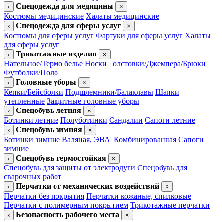
Спецодежда для медицины
‹
×
Костюмы медицинские
Халаты медицинские
Спецодежда для сферы услуг
‹
×
Костюмы для сферы услуг
Фартуки для сферы услуг
Халаты
для сферы услуг
Трикотажные изделия
‹
×
Нательное/Термо белье
Носки
Толстовки/Джемпера/Брюки
Футболки/Поло
Головные уборы
‹
×
Кепки/Бейсболки
Подшлемники/Балаклавы
Шапки
утепленные
Защитные головные уборы
Спецобувь летняя
‹
×
Ботинки летние
Полуботинки
Сандалии
Сапоги летние
Спецобувь зимняя
‹
×
Ботинки зимние
Валяная, ЭВА, Комбинированная
Сапоги
зимние
Спецобувь термостойкая
‹
×
Спецобувь для защиты от электродуги
Спецобувь для
сварочных работ
Перчатки от механических воздействий
‹
×
Перчатки без покрытия
Перчатки кожаные, спилковые
Перчатки с полимерным покрытием
Трикотажные перчатки
Безопасность рабочего места
‹
×