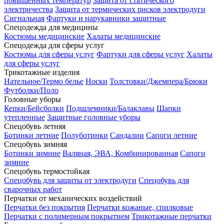
повышенных температур
Защита от статического
электричества
Защита от термических рисков электродуги
Сигнальная
Фартуки и нарукавники защитные
Спецодежда для медицины
Костюмы медицинские
Халаты медицинские
Спецодежда для сферы услуг
Костюмы для сферы услуг
Фартуки для сферы услуг
Халаты
для сферы услуг
Трикотажные изделия
Нательное/Термо белье
Носки
Толстовки/Джемпера/Брюки
Футболки/Поло
Головные уборы
Кепки/Бейсболки
Подшлемники/Балаклавы
Шапки
утепленные
Защитные головные уборы
Спецобувь летняя
Ботинки летние
Полуботинки
Сандалии
Сапоги летние
Спецобувь зимняя
Ботинки зимние
Валяная, ЭВА, Комбинированная
Сапоги
зимние
Спецобувь термостойкая
Спецобувь для защиты от электродуги
Спецобувь для
сварочных работ
Перчатки от механических воздействий
Перчатки без покрытия
Перчатки кожаные, спилковые
Перчатки с полимерным покрытием
Трикотажные перчатки