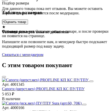
Подбор размера
Для данного товара пока нет отзывов. Вы можете оставить
Таблица размеров
первый отзыв, он появится после модерации.
?
Оценить товар
★
Отзывов пока нет
Оставьте отзыв о товаре, и после проверки
Таблица размеров пока не добавлена
он появится на странице.
Напишите или позвоните нам, и менеджер быстро подскажет
подходящий размер под вашу задачу.
Связаться с менеджером
С этим товаром покупают
Арт. 4001345
Сапоги (шерст.мех) PROFLINE КП КС ПУ/ТПУ
5 053 ₽
В наличии
Арт. 4000166