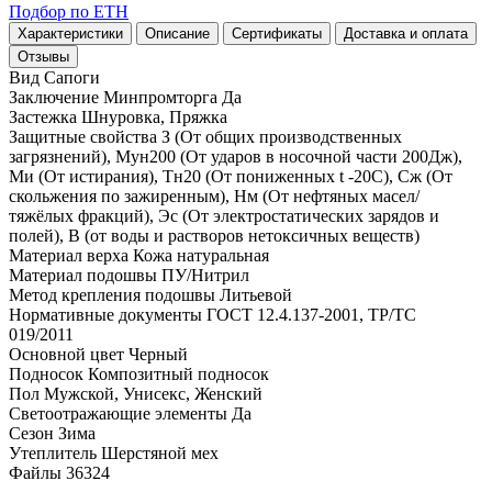
Подбор по ЕТН
Характеристики
Описание
Сертификаты
Доставка и оплата
Отзывы
Вид
Сапоги
Заключение Минпромторга
Да
Застежка
Шнуровка, Пряжка
Защитные свойства
З (От общих производственных
загрязнений), Мун200 (От ударов в носочной части 200Дж),
Ми (От истирания), Тн20 (От пониженных t -20С), Сж (От
скольжения по зажиренным), Нм (От нефтяных масел/
тяжёлых фракций), Эс (От электростатических зарядов и
полей), В (от воды и растворов нетоксичных веществ)
Материал верха
Кожа натуральная
Материал подошвы
ПУ/Нитрил
Метод крепления подошвы
Литьевой
Нормативные документы
ГОСТ 12.4.137-2001, ТР/ТС
019/2011
Основной цвет
Черный
Подносок
Композитный подносок
Пол
Мужской, Унисекс, Женский
Светоотражающие элементы
Да
Сезон
Зима
Утеплитель
Шерстяной мех
Файлы
36324