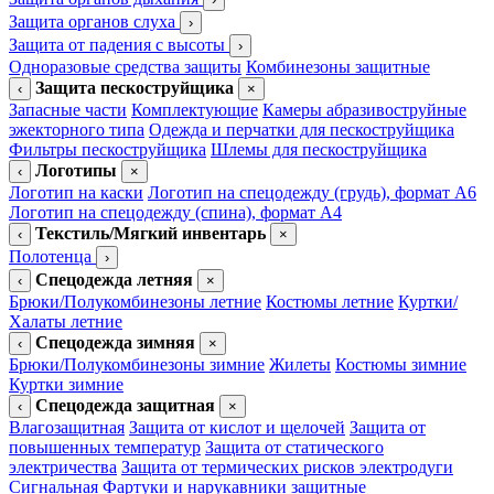
Защита органов слуха
›
Защита от падения с высоты
›
Одноразовые средства защиты
Комбинезоны защитные
Защита пескоструйщика
‹
×
Запасные части
Комплектующие
Камеры абразивоструйные
эжекторного типа
Одежда и перчатки для пескоструйщика
Фильтры пескоструйщика
Шлемы для пескоструйщика
Логотипы
‹
×
Логотип на каски
Логотип на спецодежду (грудь), формат А6
Логотип на спецодежду (спина), формат А4
Текстиль/Мягкий инвентарь
‹
×
Полотенца
›
Спецодежда летняя
‹
×
Брюки/Полукомбинезоны летние
Костюмы летние
Куртки/
Халаты летние
Спецодежда зимняя
‹
×
Брюки/Полукомбинезоны зимние
Жилеты
Костюмы зимние
Куртки зимние
Спецодежда защитная
‹
×
Влагозащитная
Защита от кислот и щелочей
Защита от
повышенных температур
Защита от статического
электричества
Защита от термических рисков электродуги
Сигнальная
Фартуки и нарукавники защитные