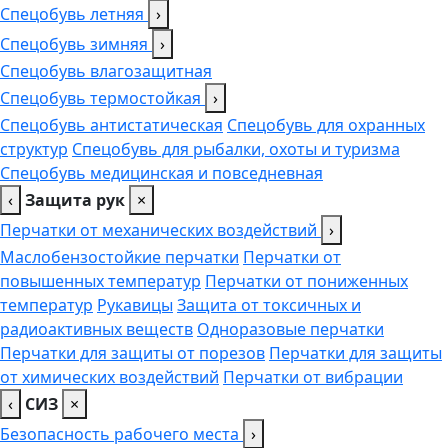
Спецобувь летняя
›
Спецобувь зимняя
›
Спецобувь влагозащитная
Спецобувь термостойкая
›
Спецобувь антистатическая
Спецобувь для охранных
структур
Спецобувь для рыбалки, охоты и туризма
Спецобувь медицинская и повседневная
‹
Защита рук
×
Перчатки от механических воздействий
›
Маслобензостойкие перчатки
Перчатки от
повышенных температур
Перчатки от пониженных
температур
Рукавицы
Защита от токсичных и
радиоактивных веществ
Одноразовые перчатки
Перчатки для защиты от порезов
Перчатки для защиты
от химических воздействий
Перчатки от вибрации
‹
СИЗ
×
Безопасность рабочего места
›