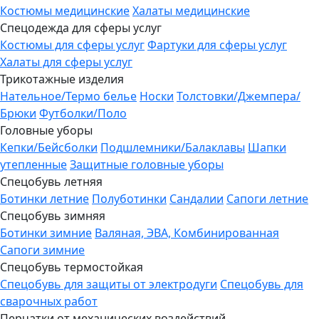
Костюмы медицинские
Халаты медицинские
Спецодежда для сферы услуг
Костюмы для сферы услуг
Фартуки для сферы услуг
Халаты для сферы услуг
Трикотажные изделия
Нательное/Термо белье
Носки
Толстовки/Джемпера/
Брюки
Футболки/Поло
Головные уборы
Кепки/Бейсболки
Подшлемники/Балаклавы
Шапки
утепленные
Защитные головные уборы
Спецобувь летняя
Ботинки летние
Полуботинки
Сандалии
Сапоги летние
Спецобувь зимняя
Ботинки зимние
Валяная, ЭВА, Комбинированная
Сапоги зимние
Спецобувь термостойкая
Спецобувь для защиты от электродуги
Спецобувь для
сварочных работ
Перчатки от механических воздействий