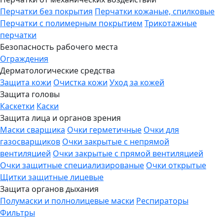
Перчатки без покрытия
Перчатки кожаные, спилковые
Перчатки с полимерным покрытием
Трикотажные
перчатки
Безопасность рабочего места
Ограждения
Дерматологические средства
Защита кожи
Очистка кожи
Уход за кожей
Защита головы
Каскетки
Каски
Защита лица и органов зрения
Маски сварщика
Очки герметичные
Очки для
газосварщиков
Очки закрытые с непрямой
вентиляцией
Очки закрытые с прямой вентиляцией
Очки защитные специализированые
Очки открытые
Щитки защитные лицевые
Защита органов дыхания
Полумаски и полнолицевые маски
Респираторы
Фильтры