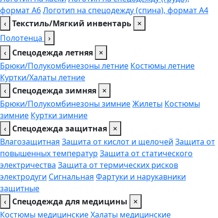
формат А6
Логотип на спецодежду (спина), формат А4
‹
Текстиль/Мягкий инвентарь
×
Полотенца
›
‹
Спецодежда летняя
×
Брюки/Полукомбинезоны летние
Костюмы летние
Куртки/Халаты летние
‹
Спецодежда зимняя
×
Брюки/Полукомбинезоны зимние
Жилеты
Костюмы
зимние
Куртки зимние
‹
Спецодежда защитная
×
Влагозащитная
Защита от кислот и щелочей
Защита от
повышенных температур
Защита от статического
электричества
Защита от термических рисков
электродуги
Сигнальная
Фартуки и нарукавники
защитные
‹
Спецодежда для медицины
×
Костюмы медицинские
Халаты медицинские