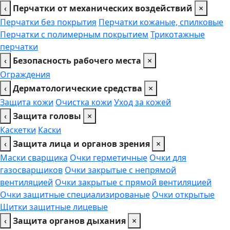
‹
Перчатки от механических воздействий
×
Перчатки без покрытия
Перчатки кожаные, спилковые
Перчатки с полимерным покрытием
Трикотажные
перчатки
‹
Безопасность рабочего места
×
Ограждения
‹
Дерматологические средства
×
Защита кожи
Очистка кожи
Уход за кожей
‹
Защита головы
×
Каскетки
Каски
‹
Защита лица и органов зрения
×
Маски сварщика
Очки герметичные
Очки для
газосварщиков
Очки закрытые с непрямой
вентиляцией
Очки закрытые с прямой вентиляцией
Очки защитные специализированые
Очки открытые
Щитки защитные лицевые
‹
Защита органов дыхания
×