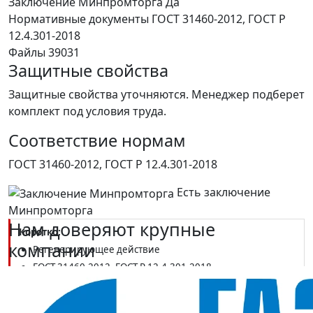
Заключение Минпромторга
Да
Нормативные документы
ГОСТ 31460-2012, ГОСТ Р
12.4.301-2018
Файлы
39031
Защитные свойства
Защитные свойства уточняются. Менеджер подберет
комплект под условия труда.
Соответствие нормам
ГОСТ 31460-2012, ГОСТ Р 12.4.301-2018
Есть заключение
Минпромторга
Нам доверяют крупные
Коротко:
компании
Регенерирующее действие
ГОСТ 31460-2012, ГОСТ Р 12.4.301-2018
Заключение Минпромторга, туба 100 мл