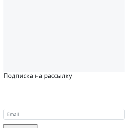
Подписка на рассылку
Надеемся установить хорошие и долгосрочные деловые
отношения с вашей компанией и с нетерпением ждем
получения от вас запросов