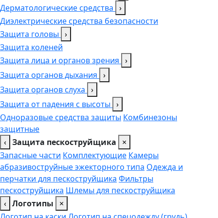
Дерматологические средства
›
Диэлектрические средства безопасности
Защита головы
›
Защита коленей
Защита лица и органов зрения
›
Защита органов дыхания
›
Защита органов слуха
›
Защита от падения с высоты
›
Одноразовые средства защиты
Комбинезоны
защитные
‹
Защита пескоструйщика
×
Запасные части
Комплектующие
Камеры
абразивоструйные эжекторного типа
Одежда и
перчатки для пескоструйщика
Фильтры
пескоструйщика
Шлемы для пескоструйщика
‹
Логотипы
×
Логотип на каски
Логотип на спецодежду (грудь),