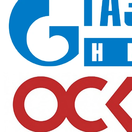
Крем для защиты кожи рук и лица регенерирующий
(восстанавливающий) Geco, 100 мл
— Регенерирующий крем
Geco для рук и лица с защитно-восстанавливающим действием.
Имеет заключение Минпромторга и соответствует ГОСТ 31460-
2012 и ГОСТ Р 12.4.301-2018.
Назначение и сферы применения
Для работников, чья кожа рук и лица требует восстановления
после нагрузок и воздействия неблагоприятных факторов.
Ключевые преимущества
Восстановление:
помогает коже рук и лица прийти в норму
По ГОСТ:
соответствует ГОСТ 31460-2012 и ГОСТ Р 12.4.301-
2018
Заключение Минпромторга:
подтверждает статус
продукции
Характеристики и стандарты
Тип средства
Крем регенерирующий
Действие
Восстанавливающее