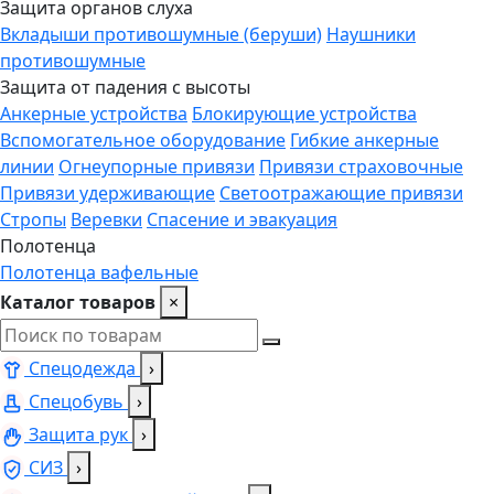
Защита органов слуха
Вкладыши противошумные (беруши)
Наушники
противошумные
Защита от падения с высоты
Анкерные устройства
Блокирующие устройства
Вспомогательное оборудование
Гибкие анкерные
линии
Огнеупорные привязи
Привязи страховочные
Привязи удерживающие
Светоотражающие привязи
Стропы
Веревки
Спасение и эвакуация
Полотенца
Полотенца вафельные
Каталог товаров
×
Спецодежда
›
Спецобувь
›
Защита рук
›
СИЗ
›