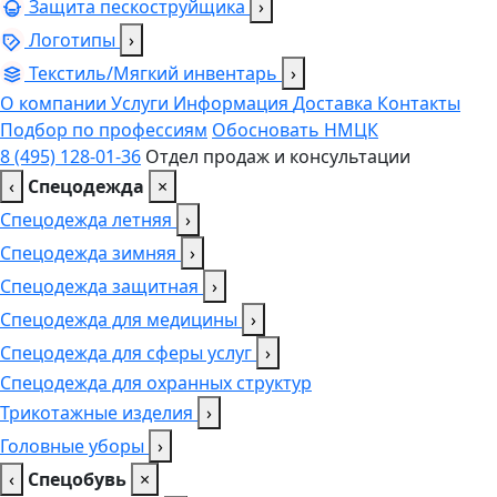
Защита пескоструйщика
›
Логотипы
›
Текстиль/Мягкий инвентарь
›
О компании
Услуги
Информация
Доставка
Контакты
Подбор по профессиям
Обосновать НМЦК
8 (495) 128-01-36
Отдел продаж и консультации
‹
Спецодежда
×
Спецодежда летняя
›
Спецодежда зимняя
›
Спецодежда защитная
›
Спецодежда для медицины
›
Спецодежда для сферы услуг
›
Спецодежда для охранных структур
Трикотажные изделия
›
Головные уборы
›
‹
Спецобувь
×