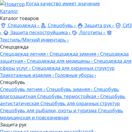
Когда качество имеет значение
Каталог
Каталог товаров
Спецодежда
›
Спецобувь
›
Защита рук
›
СИЗ
›
Защита пескоструйщика
›
Логотипы
›
Текстиль/Мягкий инвентарь
›
Спецодежда
Спецодежда летняя
›
Спецодежда зимняя
›
Спецодежда
защитная
›
Спецодежда для медицины
›
Спецодежда для
сферы услуг
›
Спецодежда для охранных структур
Трикотажные изделия
›
Головные уборы
›
Спецобувь
Спецобувь летняя
›
Спецобувь зимняя
›
Спецобувь
влагозащитная
Спецобувь термостойкая
›
Спецобувь
антистатическая
Спецобувь для охранных структур
Спецобувь для рыбалки, охоты и туризма
Спецобувь
медицинская и повседневная
Защита рук
Перчатки от механических воздействий
›