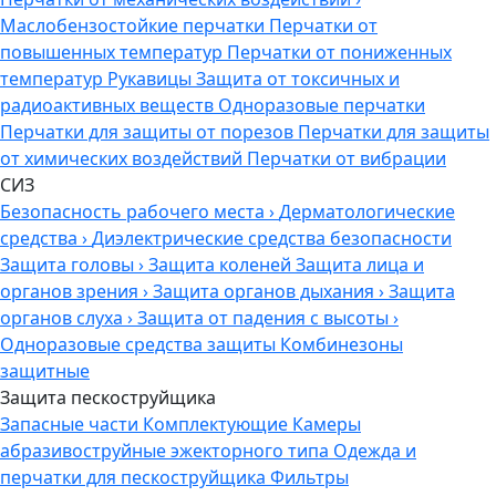
Маслобензостойкие перчатки
Перчатки от
повышенных температур
Перчатки от пониженных
температур
Рукавицы
Защита от токсичных и
радиоактивных веществ
Одноразовые перчатки
Перчатки для защиты от порезов
Перчатки для защиты
от химических воздействий
Перчатки от вибрации
СИЗ
Безопасность рабочего места
›
Дерматологические
средства
›
Диэлектрические средства безопасности
Защита головы
›
Защита коленей
Защита лица и
органов зрения
›
Защита органов дыхания
›
Защита
органов слуха
›
Защита от падения с высоты
›
Одноразовые средства защиты
Комбинезоны
защитные
Защита пескоструйщика
Запасные части
Комплектующие
Камеры
абразивоструйные эжекторного типа
Одежда и
перчатки для пескоструйщика
Фильтры