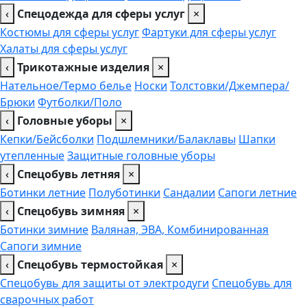
‹
Спецодежда для сферы услуг
×
Костюмы для сферы услуг
Фартуки для сферы услуг
Халаты для сферы услуг
‹
Трикотажные изделия
×
Нательное/Термо белье
Носки
Толстовки/Джемпера/
Брюки
Футболки/Поло
‹
Головные уборы
×
Кепки/Бейсболки
Подшлемники/Балаклавы
Шапки
утепленные
Защитные головные уборы
‹
Спецобувь летняя
×
Ботинки летние
Полуботинки
Сандалии
Сапоги летние
‹
Спецобувь зимняя
×
Ботинки зимние
Валяная, ЭВА, Комбинированная
Сапоги зимние
‹
Спецобувь термостойкая
×
Спецобувь для защиты от электродуги
Спецобувь для
сварочных работ