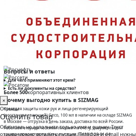
Зона нанесения
Руки и лицо
ГОСТ 31460-2012, ГОСТ Р
Нормативные документы
12.4.301-2018
Заключение
Да
Минпромторга
Объём
100 мл
Артикул
4002044
Вопросы и ответы
Для чего применяют этот крем?
Есть ли документы на средство?
Более 500
корпоративных клиентов
Почему выгодно купить в SIZMAG
×
Отзывы
Крем для защиты кожи рук и лица регенерирующий
Оценить товар
(восстанавливающий) Geco, 100 мл в наличии на складе SIZMAG
в Москве — отгрузка в день заказа, доставка по всей России.
Обязательно заполните только имя и оценку. Текст
Работаем с юридическими лицами по счёту, документы для
отзыва можно оставить пустым. Телефон и e-mail нужны
закупок предоставим. Консультация: 8 (495) 128-01-36.