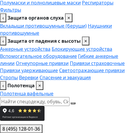
Полумаски и полнолицевые маски
Респираторы
Фильтры
‹
Защита органов слуха
×
Вкладыши противошумные (беруши)
Наушники
противошумные
‹
Защита от падения с высоты
×
Анкерные устройства
Блокирующие устройства
Вспомогательное оборудование
Гибкие анкерные
линии
Огнеупорные привязи
Привязи страховочные
Привязи удерживающие
Светоотражающие привязи
Стропы
Веревки
Спасение и эвакуация
‹
Полотенца
×
Полотенца вафельные
8 (495) 128-01-36