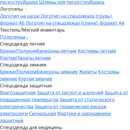
пескоструйщика
Шлемы для пескоструйщика
Логотипы
Логотип на каски
Логотип на спецодежду (грудь),
формат А6
Логотип на спецодежду (спина), формат А4
Текстиль/Мягкий инвентарь
Полотенца
›
Спецодежда летняя
Брюки/Полукомбинезоны летние
Костюмы летние
Куртки/Халаты летние
Спецодежда зимняя
Брюки/Полукомбинезоны зимние
Жилеты
Костюмы
зимние
Куртки зимние
Спецодежда защитная
Влагозащитная
Защита от кислот и щелочей
Защита от
повышенных температур
Защита от статического
электричества
Защита от термических рисков
электродуги
Сигнальная
Фартуки и нарукавники
защитные
Спецодежда для медицины