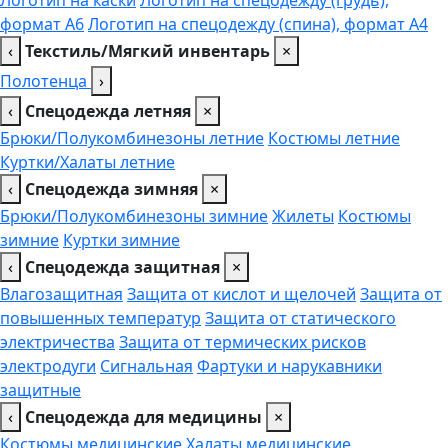
Логотип на каски
Логотип на спецодежду (грудь),
формат А6
Логотип на спецодежду (спина), формат А4
‹
Текстиль/Мягкий инвентарь
×
Полотенца
›
‹
Спецодежда летняя
×
Брюки/Полукомбинезоны летние
Костюмы летние
Куртки/Халаты летние
‹
Спецодежда зимняя
×
Брюки/Полукомбинезоны зимние
Жилеты
Костюмы
зимние
Куртки зимние
‹
Спецодежда защитная
×
Влагозащитная
Защита от кислот и щелочей
Защита от
повышенных температур
Защита от статического
электричества
Защита от термических рисков
электродуги
Сигнальная
Фартуки и нарукавники
защитные
‹
Спецодежда для медицины
×
Костюмы медицинские
Халаты медицинские