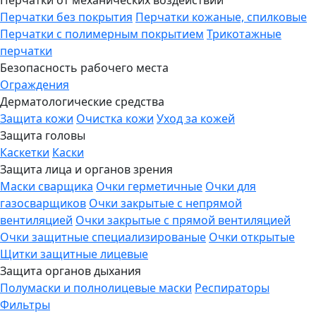
Перчатки от механических воздействий
Перчатки без покрытия
Перчатки кожаные, спилковые
Перчатки с полимерным покрытием
Трикотажные
перчатки
Безопасность рабочего места
Ограждения
Дерматологические средства
Защита кожи
Очистка кожи
Уход за кожей
Защита головы
Каскетки
Каски
Защита лица и органов зрения
Маски сварщика
Очки герметичные
Очки для
газосварщиков
Очки закрытые с непрямой
вентиляцией
Очки закрытые с прямой вентиляцией
Очки защитные специализированые
Очки открытые
Щитки защитные лицевые
Защита органов дыхания
Полумаски и полнолицевые маски
Респираторы
Фильтры