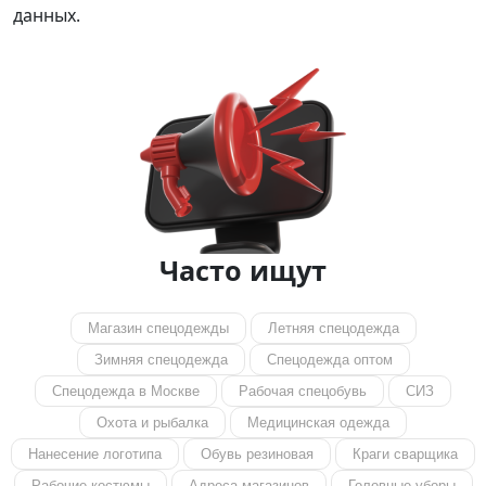
данных.
Часто ищут
Магазин спецодежды
Летняя спецодежда
Зимняя спецодежда
Спецодежда оптом
Спецодежда в Москве
Рабочая спецобувь
СИЗ
Охота и рыбалка
Медицинская одежда
Нанесение логотипа
Обувь резиновая
Краги сварщика
Рабочие костюмы
Адреса магазинов
Головные уборы