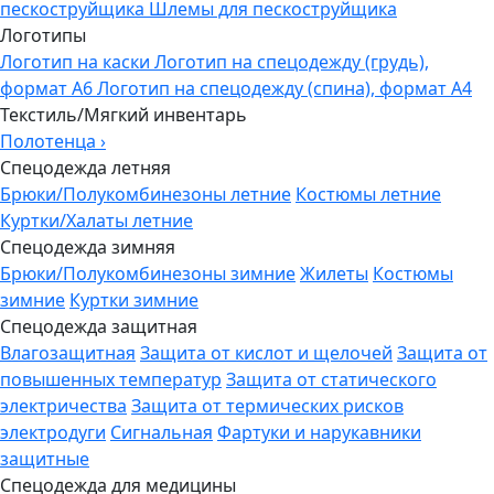
пескоструйщика
Шлемы для пескоструйщика
Логотипы
Логотип на каски
Логотип на спецодежду (грудь),
формат А6
Логотип на спецодежду (спина), формат А4
Текстиль/Мягкий инвентарь
Полотенца
›
Спецодежда летняя
Брюки/Полукомбинезоны летние
Костюмы летние
Куртки/Халаты летние
Спецодежда зимняя
Брюки/Полукомбинезоны зимние
Жилеты
Костюмы
зимние
Куртки зимние
Спецодежда защитная
Влагозащитная
Защита от кислот и щелочей
Защита от
повышенных температур
Защита от статического
электричества
Защита от термических рисков
электродуги
Сигнальная
Фартуки и нарукавники
защитные
Спецодежда для медицины