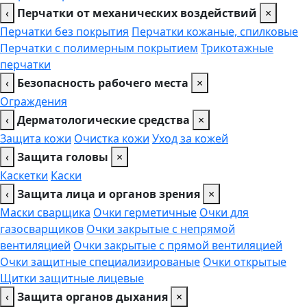
‹
Перчатки от механических воздействий
×
Перчатки без покрытия
Перчатки кожаные, спилковые
Перчатки с полимерным покрытием
Трикотажные
перчатки
‹
Безопасность рабочего места
×
Ограждения
‹
Дерматологические средства
×
Защита кожи
Очистка кожи
Уход за кожей
‹
Защита головы
×
Каскетки
Каски
‹
Защита лица и органов зрения
×
Маски сварщика
Очки герметичные
Очки для
газосварщиков
Очки закрытые с непрямой
вентиляцией
Очки закрытые с прямой вентиляцией
Очки защитные специализированые
Очки открытые
Щитки защитные лицевые
‹
Защита органов дыхания
×