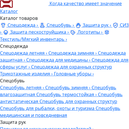
Когда качество имеет значение
Каталог
Каталог товаров
Спецодежда
›
Спецобувь
›
Защита рук
›
СИЗ
›
Защита пескоструйщика
›
Логотипы
›
Текстиль/Мягкий инвентарь
›
Спецодежда
Спецодежда летняя
›
Спецодежда зимняя
›
Спецодежда
защитная
›
Спецодежда для медицины
›
Спецодежда для
сферы услуг
›
Спецодежда для охранных структур
Трикотажные изделия
›
Головные уборы
›
Спецобувь
Спецобувь летняя
›
Спецобувь зимняя
›
Спецобувь
влагозащитная
Спецобувь термостойкая
›
Спецобувь
антистатическая
Спецобувь для охранных структур
Спецобувь для рыбалки, охоты и туризма
Спецобувь
медицинская и повседневная
Защита рук