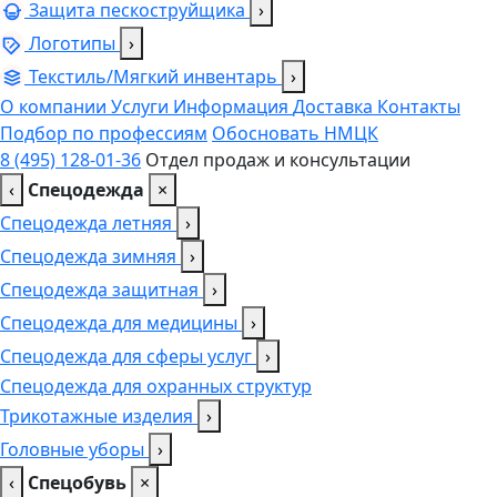
Защита пескоструйщика
›
Логотипы
›
Текстиль/Мягкий инвентарь
›
О компании
Услуги
Информация
Доставка
Контакты
Подбор по профессиям
Обосновать НМЦК
8 (495) 128-01-36
Отдел продаж и консультации
‹
Спецодежда
×
Спецодежда летняя
›
Спецодежда зимняя
›
Спецодежда защитная
›
Спецодежда для медицины
›
Спецодежда для сферы услуг
›
Спецодежда для охранных структур
Трикотажные изделия
›
Головные уборы
›
‹
Спецобувь
×