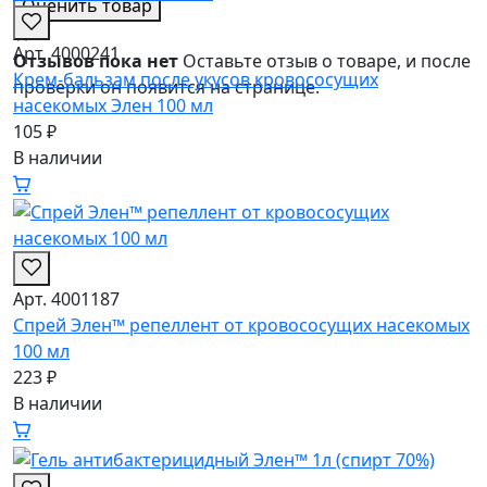
Оценить товар
★
Арт. 4000241
Отзывов пока нет
Оставьте отзыв о товаре, и после
Крем-бальзам после укусов кровососущих
проверки он появится на странице.
насекомых Элен 100 мл
105 ₽
В наличии
Арт. 4001187
Спрей Элен™ репеллент от кровососущих насекомых
100 мл
223 ₽
В наличии