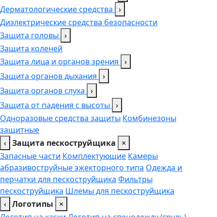
Дерматологические средства
›
Диэлектрические средства безопасности
Защита головы
›
Защита коленей
Защита лица и органов зрения
›
Защита органов дыхания
›
Защита органов слуха
›
Защита от падения с высоты
›
Одноразовые средства защиты
Комбинезоны
защитные
‹
Защита пескоструйщика
×
Запасные части
Комплектующие
Камеры
абразивоструйные эжекторного типа
Одежда и
перчатки для пескоструйщика
Фильтры
пескоструйщика
Шлемы для пескоструйщика
‹
Логотипы
×