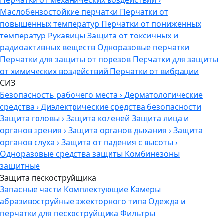
Перчатки от механических воздействий
›
Маслобензостойкие перчатки
Перчатки от
повышенных температур
Перчатки от пониженных
температур
Рукавицы
Защита от токсичных и
радиоактивных веществ
Одноразовые перчатки
Перчатки для защиты от порезов
Перчатки для защиты
от химических воздействий
Перчатки от вибрации
СИЗ
Безопасность рабочего места
›
Дерматологические
средства
›
Диэлектрические средства безопасности
Защита головы
›
Защита коленей
Защита лица и
органов зрения
›
Защита органов дыхания
›
Защита
органов слуха
›
Защита от падения с высоты
›
Одноразовые средства защиты
Комбинезоны
защитные
Защита пескоструйщика
Запасные части
Комплектующие
Камеры
абразивоструйные эжекторного типа
Одежда и
перчатки для пескоструйщика
Фильтры