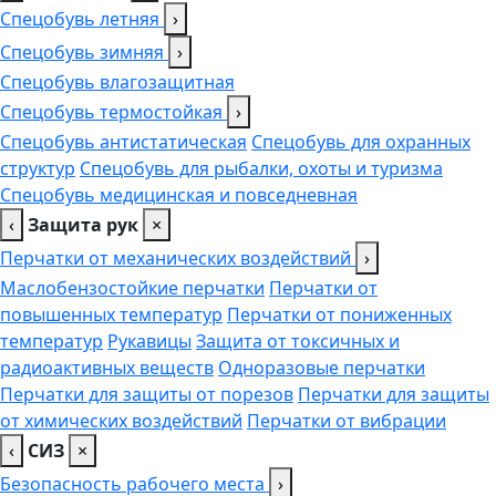
Спецобувь летняя
›
Спецобувь зимняя
›
Спецобувь влагозащитная
Спецобувь термостойкая
›
Спецобувь антистатическая
Спецобувь для охранных
структур
Спецобувь для рыбалки, охоты и туризма
Спецобувь медицинская и повседневная
‹
Защита рук
×
Перчатки от механических воздействий
›
Маслобензостойкие перчатки
Перчатки от
повышенных температур
Перчатки от пониженных
температур
Рукавицы
Защита от токсичных и
радиоактивных веществ
Одноразовые перчатки
Перчатки для защиты от порезов
Перчатки для защиты
от химических воздействий
Перчатки от вибрации
‹
СИЗ
×
Безопасность рабочего места
›