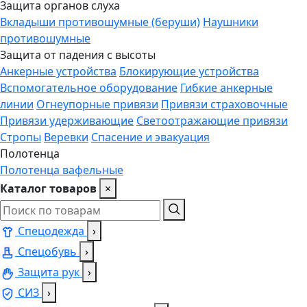
Защита органов слуха
Вкладыши противошумные (беруши)
Наушники
противошумные
Защита от падения с высоты
Анкерные устройства
Блокирующие устройства
Вспомогательное оборудование
Гибкие анкерные
линии
Огнеупорные привязи
Привязи страховочные
Привязи удерживающие
Светоотражающие привязи
Стропы
Веревки
Спасение и эвакуация
Полотенца
Полотенца вафельные
Каталог товаров
×
Спецодежда
›
Спецобувь
›
Защита рук
›
СИЗ
›