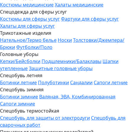
Костюмы медицинские
Халаты медицинские
Спецодежда для сферы услуг
Костюмы для сферы услуг
Фартуки для сферы услуг
Халаты для сферы услуг
Трикотажные изделия
Нательное/Термо белье
Носки
Толстовки/Джемпера/
Брюки
Футболки/Поло
Головные уборы
Кепки/Бейсболки
Подшлемники/Балаклавы
Шапки
утепленные
Защитные головные уборы
Спецобувь летняя
Ботинки летние
Полуботинки
Сандалии
Сапоги летние
Спецобувь зимняя
Ботинки зимние
Валяная, ЭВА, Комбинированная
Сапоги зимние
Спецобувь термостойкая
Спецобувь для защиты от электродуги
Спецобувь для
сварочных работ