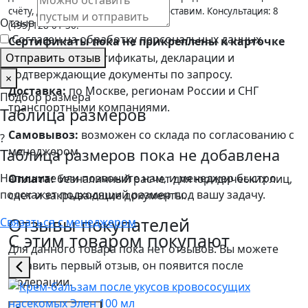
счёту, документы для закупок предоставим. Консультация: 8
Отзыв
(495) 128-01-36.
Согласен на обработку персональных данных
Сертификаты пока не прикреплены к карточке
Отправить отзыв
Предоставим сертификаты, декларации и
подтверждающие документы по запросу.
×
Доставка:
по Москве, регионам России и СНГ
Подбор размера
транспортными компаниями.
Таблица размеров
Самовывоз:
возможен со склада по согласованию с
?
менеджером.
Таблица размеров пока не добавлена
Напишите или позвоните нам, и менеджер быстро
Оплата:
безналичный расчет для юридических лиц,
подскажет подходящий размер под вашу задачу.
счет и закрывающие документы.
Отзывы покупателей
Связаться с менеджером
С этим товаром покупают
Для данного товара пока нет отзывов. Вы можете
оставить первый отзыв, он появится после
модерации.