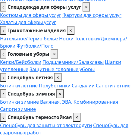
‹
Спецодежда для сферы услуг
×
Костюмы для сферы услуг
Фартуки для сферы услуг
Халаты для сферы услуг
‹
Трикотажные изделия
×
Нательное/Термо белье
Носки
Толстовки/Джемпера/
Брюки
Футболки/Поло
‹
Головные уборы
×
Кепки/Бейсболки
Подшлемники/Балаклавы
Шапки
утепленные
Защитные головные уборы
‹
Спецобувь летняя
×
Ботинки летние
Полуботинки
Сандалии
Сапоги летние
‹
Спецобувь зимняя
×
Ботинки зимние
Валяная, ЭВА, Комбинированная
Сапоги зимние
‹
Спецобувь термостойкая
×
Спецобувь для защиты от электродуги
Спецобувь для
сварочных работ