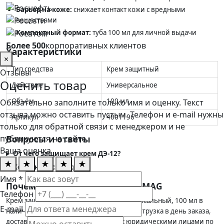
Барьер на коже:
снижает контакт кожи с вредными
веществами
Компактный формат:
туба 100 мл для личной выдачи
Более 500
корпоративных клиентов
Характеристики
×
Тип средства
Крем защитный
Отзывы
Оценить товар
Действие
Универсальное
Объём
100 мл
Обязательно заполните только имя и оценку. Текст
отзыва можно оставить пустым. Телефон и e-mail нужны
Артикул
4001196
только для обратной связи с менеджером и не
публикуются на сайте.
Вопросы и ответы
Ваша оценка
От чего защищает крем ДЭ-12?
★
★
★
★
★
Когда наносить крем?
Имя *
Почему выгодно купить в SIZMAG
Телефон
Крем защитный АРМАКОН™ ДЭ-12 универсальный, 100 мл в
E-mail
наличии на складе SIZMAG в Москве — отгрузка в день заказа,
доставка по всей России. Работаем с юридическими лицами по