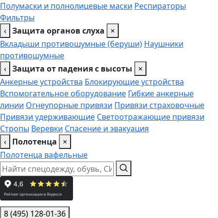
Полумаски и полнолицевые маски
Респираторы
Фильтры
‹
Защита органов слуха
×
Вкладыши противошумные (беруши)
Наушники
противошумные
‹
Защита от падения с высоты
×
Анкерные устройства
Блокирующие устройства
Вспомогательное оборудование
Гибкие анкерные
линии
Огнеупорные привязи
Привязи страховочные
Привязи удерживающие
Светоотражающие привязи
Стропы
Веревки
Спасение и эвакуация
‹
Полотенца
×
Полотенца вафельные
8 (495) 128-01-36