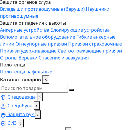
Защита органов слуха
Вкладыши противошумные (беруши)
Наушники
противошумные
Защита от падения с высоты
Анкерные устройства
Блокирующие устройства
Вспомогательное оборудование
Гибкие анкерные
линии
Огнеупорные привязи
Привязи страховочные
Привязи удерживающие
Светоотражающие привязи
Стропы
Веревки
Спасение и эвакуация
Полотенца
Полотенца вафельные
Каталог товаров
×
Спецодежда
›
Спецобувь
›
Защита рук
›
СИЗ
›