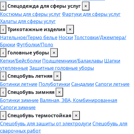
‹
Спецодежда для сферы услуг
×
Костюмы для сферы услуг
Фартуки для сферы услуг
Халаты для сферы услуг
‹
Трикотажные изделия
×
Нательное/Термо белье
Носки
Толстовки/Джемпера/
Брюки
Футболки/Поло
‹
Головные уборы
×
Кепки/Бейсболки
Подшлемники/Балаклавы
Шапки
утепленные
Защитные головные уборы
‹
Спецобувь летняя
×
Ботинки летние
Полуботинки
Сандалии
Сапоги летние
‹
Спецобувь зимняя
×
Ботинки зимние
Валяная, ЭВА, Комбинированная
Сапоги зимние
‹
Спецобувь термостойкая
×
Спецобувь для защиты от электродуги
Спецобувь для
сварочных работ