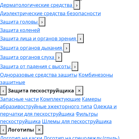
Дерматологические средства
›
Диэлектрические средства безопасности
Защита головы
›
Защита коленей
Защита лица и органов зрения
›
Защита органов дыхания
›
Защита органов слуха
›
Защита от падения с высоты
›
Одноразовые средства защиты
Комбинезоны
защитные
‹
Защита пескоструйщика
×
Запасные части
Комплектующие
Камеры
абразивоструйные эжекторного типа
Одежда и
перчатки для пескоструйщика
Фильтры
пескоструйщика
Шлемы для пескоструйщика
‹
Логотипы
×
Логотип на каски
Логотип на спецодежду (грудь),