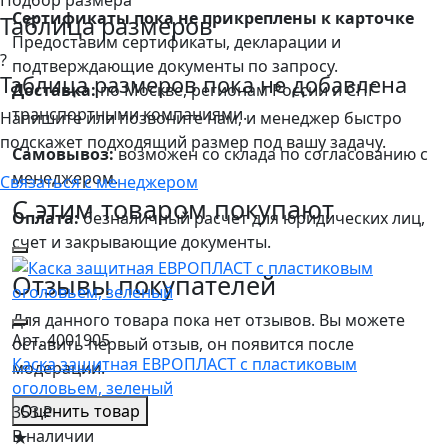
Сертификаты пока не прикреплены к карточке
Таблица размеров
Предоставим сертификаты, декларации и
?
подтверждающие документы по запросу.
Таблица размеров пока не добавлена
Доставка:
по Москве, регионам России и СНГ
транспортными компаниями.
Напишите или позвоните нам, и менеджер быстро
подскажет подходящий размер под вашу задачу.
Самовывоз:
возможен со склада по согласованию с
менеджером.
Связаться с менеджером
С этим товаром покупают
Оплата:
безналичный расчет для юридических лиц,
счет и закрывающие документы.
Отзывы покупателей
Для данного товара пока нет отзывов. Вы можете
Арт. 4001905
оставить первый отзыв, он появится после
Каска защитная ЕВРОПЛАСТ с пластиковым
модерации.
оголовьем, зеленый
Оценить товар
353 ₽
В наличии
★