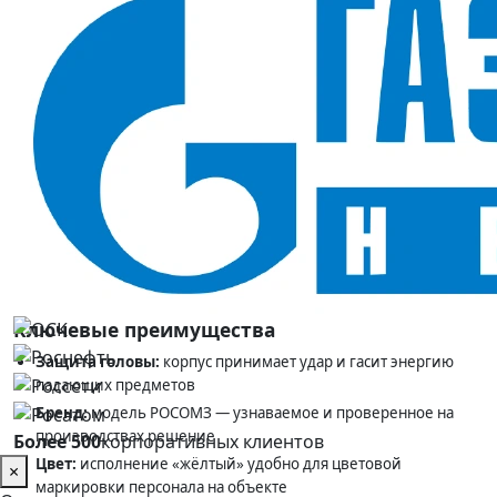
Модель — СОМЗ-55 Фаворит
Цвет — жёлтый
Каска защитная РОСОМЗ СОМЗ-55 Фаворит (жёлтый)
—
каска для комплектации СИЗ работника: держит удар и гасит
энергию при попадании предметов на корпус.
Назначение и сферы применения
Предназначена для строителей, монтажников, работников
промышленных предприятий, энергетики и горнодобычи, а
также для инженерно-технического персонала на площадках с
риском падения предметов.
Ключевые преимущества
Защита головы:
корпус принимает удар и гасит энергию
падающих предметов
Бренд:
модель РОСОМЗ — узнаваемое и проверенное на
производствах решение
Более 500
корпоративных клиентов
Цвет:
исполнение «жёлтый» удобно для цветовой
×
маркировки персонала на объекте