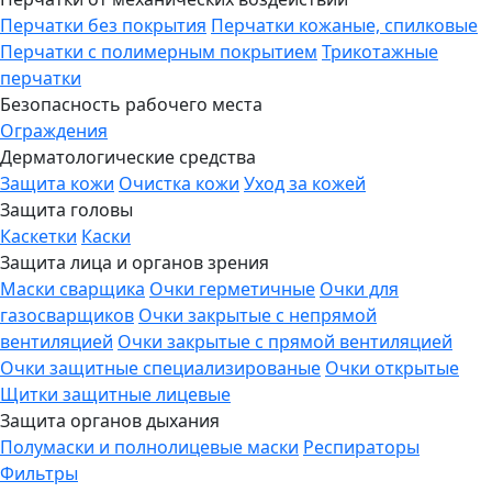
Перчатки без покрытия
Перчатки кожаные, спилковые
Перчатки с полимерным покрытием
Трикотажные
перчатки
Безопасность рабочего места
Ограждения
Дерматологические средства
Защита кожи
Очистка кожи
Уход за кожей
Защита головы
Каскетки
Каски
Защита лица и органов зрения
Маски сварщика
Очки герметичные
Очки для
газосварщиков
Очки закрытые с непрямой
вентиляцией
Очки закрытые с прямой вентиляцией
Очки защитные специализированые
Очки открытые
Щитки защитные лицевые
Защита органов дыхания
Полумаски и полнолицевые маски
Респираторы
Фильтры