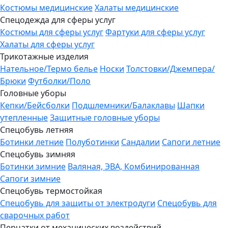
Костюмы медицинские
Халаты медицинские
Спецодежда для сферы услуг
Костюмы для сферы услуг
Фартуки для сферы услуг
Халаты для сферы услуг
Трикотажные изделия
Нательное/Термо белье
Носки
Толстовки/Джемпера/
Брюки
Футболки/Поло
Головные уборы
Кепки/Бейсболки
Подшлемники/Балаклавы
Шапки
утепленные
Защитные головные уборы
Спецобувь летняя
Ботинки летние
Полуботинки
Сандалии
Сапоги летние
Спецобувь зимняя
Ботинки зимние
Валяная, ЭВА, Комбинированная
Сапоги зимние
Спецобувь термостойкая
Спецобувь для защиты от электродуги
Спецобувь для
сварочных работ
Перчатки от механических воздействий