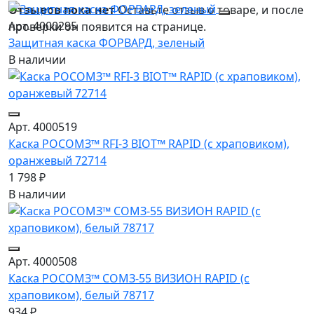
Отзывов пока нет
Оставьте отзыв о товаре, и после
Арт. 4000295
проверки он появится на странице.
Защитная каска ФОРВАРД, зеленый
В наличии
Арт. 4000519
Каска РОСОМЗ™ RFI-3 BIOT™ RAPID (с храповиком),
оранжевый 72714
1 798 ₽
В наличии
Арт. 4000508
Каска РОСОМЗ™ СОМЗ-55 ВИЗИОН RAPID (с
храповиком), белый 78717
934 ₽