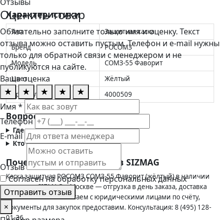
Отзывы
Оценить товар
Характеристики
Обязательно заполните только имя и оценку. Текст
Тип
Защитная каска
отзыва можно оставить пустым. Телефон и e-mail нужны
Бренд
РОСОМЗ
только для обратной связи с менеджером и не
Модель
СОМЗ-55 Фаворит
публикуются на сайте.
Ваша оценка
Цвет
Жёлтый
★
★
★
★
★
Артикул
4000509
Имя *
Вопросы и ответы
Телефон
Где применяется такая каска?
E-mail
Кто производитель этой каски?
Почему выгодно купить в SIZMAG
Отзыв
Каска защитная РОСОМЗ СОМЗ-55 Фаворит (жёлтый) в наличии
Согласен на обработку персональных данных
на складе SIZMAG в Москве — отгрузка в день заказа, доставка
Отправить отзыв
по всей России. Работаем с юридическими лицами по счёту,
×
документы для закупок предоставим. Консультация: 8 (495) 128-
01-36.
Подбор размера