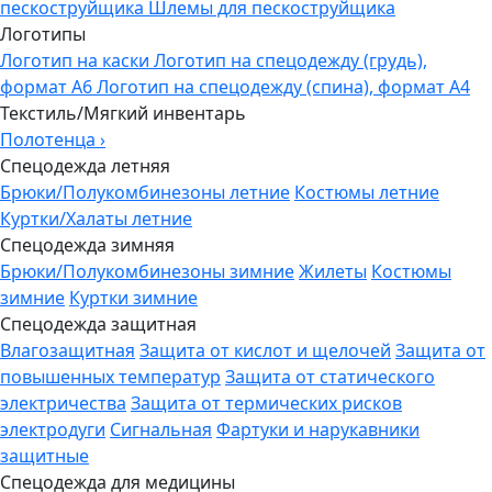
пескоструйщика
Шлемы для пескоструйщика
Логотипы
Логотип на каски
Логотип на спецодежду (грудь),
формат А6
Логотип на спецодежду (спина), формат А4
Текстиль/Мягкий инвентарь
Полотенца
›
Спецодежда летняя
Брюки/Полукомбинезоны летние
Костюмы летние
Куртки/Халаты летние
Спецодежда зимняя
Брюки/Полукомбинезоны зимние
Жилеты
Костюмы
зимние
Куртки зимние
Спецодежда защитная
Влагозащитная
Защита от кислот и щелочей
Защита от
повышенных температур
Защита от статического
электричества
Защита от термических рисков
электродуги
Сигнальная
Фартуки и нарукавники
защитные
Спецодежда для медицины