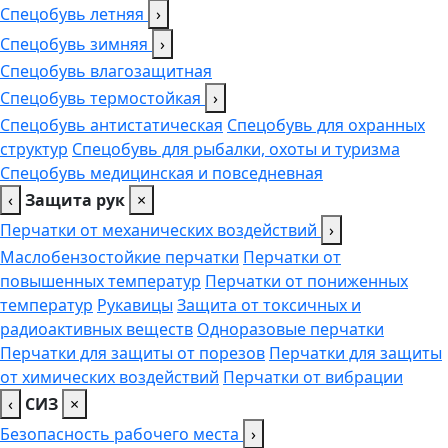
Спецобувь летняя
›
Спецобувь зимняя
›
Спецобувь влагозащитная
Спецобувь термостойкая
›
Спецобувь антистатическая
Спецобувь для охранных
структур
Спецобувь для рыбалки, охоты и туризма
Спецобувь медицинская и повседневная
‹
Защита рук
×
Перчатки от механических воздействий
›
Маслобензостойкие перчатки
Перчатки от
повышенных температур
Перчатки от пониженных
температур
Рукавицы
Защита от токсичных и
радиоактивных веществ
Одноразовые перчатки
Перчатки для защиты от порезов
Перчатки для защиты
от химических воздействий
Перчатки от вибрации
‹
СИЗ
×
Безопасность рабочего места
›