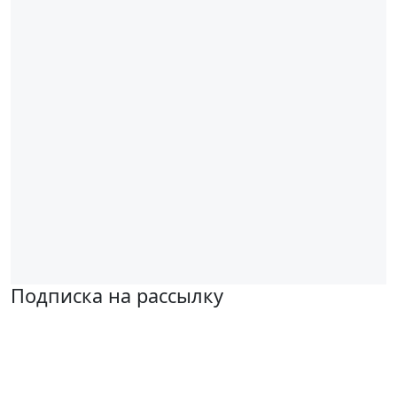
Подписка на рассылку
Надеемся установить хорошие и долгосрочные деловые
отношения с вашей компанией и с нетерпением ждем
получения от вас запросов