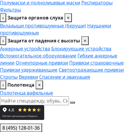
Полумаски и полнолицевые маски
Респираторы
Фильтры
‹
Защита органов слуха
×
Вкладыши противошумные (беруши)
Наушники
противошумные
‹
Защита от падения с высоты
×
Анкерные устройства
Блокирующие устройства
Вспомогательное оборудование
Гибкие анкерные
линии
Огнеупорные привязи
Привязи страховочные
Привязи удерживающие
Светоотражающие привязи
Стропы
Веревки
Спасение и эвакуация
‹
Полотенца
×
Полотенца вафельные
8 (495) 128-01-36