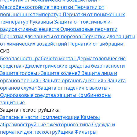
Маслобензостойкие перчатки
Перчатки от
повышенных температур
Перчатки от пониженных
температур
Рукавицы
Защита от токсичных и
радиоактивных веществ
Одноразовые перчатки
Перчатки для защиты от порезов
Перчатки для защиты
от химических воздействий
Перчатки от вибрации
СИЗ
Безопасность рабочего места
›
Дерматологические
средства
›
Диэлектрические средства безопасности
Защита головы
›
Защита коленей
Защита лица и
органов зрения
›
Защита органов дыхания
›
Защита
органов слуха
›
Защита от падения с высоты
›
Одноразовые средства защиты
Комбинезоны
защитные
Защита пескоструйщика
Запасные части
Комплектующие
Камеры
абразивоструйные эжекторного типа
Одежда и
перчатки для пескоструйщика
Фильтры