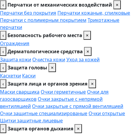
‹
Перчатки от механических воздействий
×
Перчатки без покрытия
Перчатки кожаные, спилковые
Перчатки с полимерным покрытием
Трикотажные
перчатки
‹
Безопасность рабочего места
×
Ограждения
‹
Дерматологические средства
×
Защита кожи
Очистка кожи
Уход за кожей
‹
Защита головы
×
Каскетки
Каски
‹
Защита лица и органов зрения
×
Маски сварщика
Очки герметичные
Очки для
газосварщиков
Очки закрытые с непрямой
вентиляцией
Очки закрытые с прямой вентиляцией
Очки защитные специализированые
Очки открытые
Щитки защитные лицевые
‹
Защита органов дыхания
×