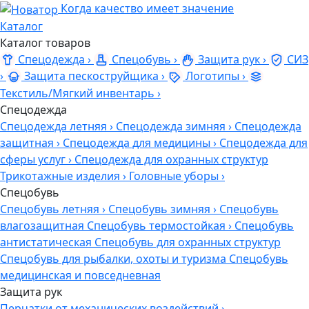
Когда качество имеет значение
Каталог
Каталог товаров
Спецодежда
›
Спецобувь
›
Защита рук
›
СИЗ
›
Защита пескоструйщика
›
Логотипы
›
Текстиль/Мягкий инвентарь
›
Спецодежда
Спецодежда летняя
›
Спецодежда зимняя
›
Спецодежда
защитная
›
Спецодежда для медицины
›
Спецодежда для
сферы услуг
›
Спецодежда для охранных структур
Трикотажные изделия
›
Головные уборы
›
Спецобувь
Спецобувь летняя
›
Спецобувь зимняя
›
Спецобувь
влагозащитная
Спецобувь термостойкая
›
Спецобувь
антистатическая
Спецобувь для охранных структур
Спецобувь для рыбалки, охоты и туризма
Спецобувь
медицинская и повседневная
Защита рук
Перчатки от механических воздействий
›