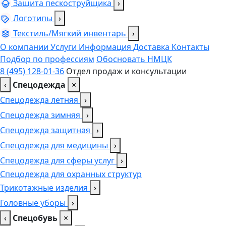
Защита пескоструйщика
›
Логотипы
›
Текстиль/Мягкий инвентарь
›
О компании
Услуги
Информация
Доставка
Контакты
Подбор по профессиям
Обосновать НМЦК
8 (495) 128-01-36
Отдел продаж и консультации
‹
Спецодежда
×
Спецодежда летняя
›
Спецодежда зимняя
›
Спецодежда защитная
›
Спецодежда для медицины
›
Спецодежда для сферы услуг
›
Спецодежда для охранных структур
Трикотажные изделия
›
Головные уборы
›
‹
Спецобувь
×