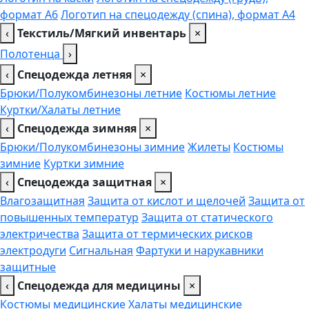
формат А6
Логотип на спецодежду (спина), формат А4
‹
Текстиль/Мягкий инвентарь
×
Полотенца
›
‹
Спецодежда летняя
×
Брюки/Полукомбинезоны летние
Костюмы летние
Куртки/Халаты летние
‹
Спецодежда зимняя
×
Брюки/Полукомбинезоны зимние
Жилеты
Костюмы
зимние
Куртки зимние
‹
Спецодежда защитная
×
Влагозащитная
Защита от кислот и щелочей
Защита от
повышенных температур
Защита от статического
электричества
Защита от термических рисков
электродуги
Сигнальная
Фартуки и нарукавники
защитные
‹
Спецодежда для медицины
×
Костюмы медицинские
Халаты медицинские