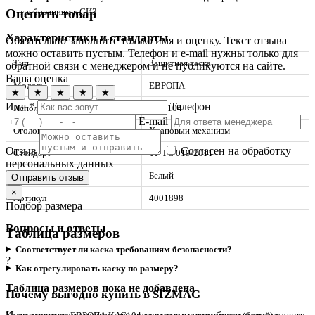
Оценить товар
требованиям к СИЗ
Характеристики и стандарты
Обязательно заполните только имя и оценку. Текст отзыва
можно оставить пустым. Телефон и e-mail нужны только для
Тип
Защитная каска
обратной связи с менеджером и не публикуются на сайте.
Ваша оценка
Модель
ЕВРОПА
★
★
★
★
★
Имя *
Телефон
Исполнение
КАС104
E-mail
Оголовье
Храповый механизм
Отзыв
Согласен на обработку
Стандарт
ТР ТС 019/2011
персональных данных
Цвет
Белый
Отправить отзыв
×
Артикул
4001898
Подбор размера
Вопросы и ответы
Таблица размеров
Соответствует ли каска требованиям безопасности?
?
Как отрегулировать каску по размеру?
Таблица размеров пока не добавлена
Почему выгодно купить в SIZMAG