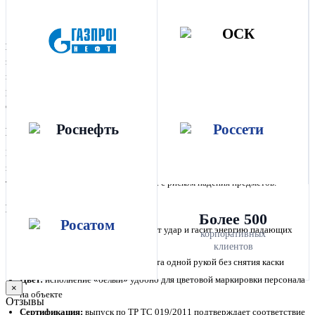
Соответствует ТР ТС 019/2011
Каска защитная ЕВРОПА КАС104 с храповым механизмом (белый)
—
защитная каска для головы: принимает на себя удары падающих предметов
и механические воздействия на производстве и стройплощадке. Оголовье
регулируется храповым механизмом под обхват головы. Изготовлена в
соответствии с ТР ТС 019/2011.
Назначение и сферы применения
Предназначена для строителей, монтажников, работников промышленных
предприятий, энергетики и горнодобычи, а также для инженерно-
технического персонала на площадках с риском падения предметов.
Ключевые преимущества
Более 500
Защита головы:
корпус принимает удар и гасит энергию падающих
корпоративных
предметов
клиентов
Храповик:
точная подгонка обхвата одной рукой без снятия каски
Цвет:
исполнение «белый» удобно для цветовой маркировки персонала
×
на объекте
Отзывы
Сертификация:
выпуск по ТР ТС 019/2011 подтверждает соответствие