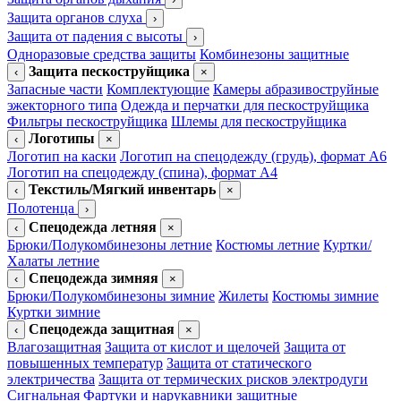
Защита органов слуха
›
Защита от падения с высоты
›
Одноразовые средства защиты
Комбинезоны защитные
Защита пескоструйщика
‹
×
Запасные части
Комплектующие
Камеры абразивоструйные
эжекторного типа
Одежда и перчатки для пескоструйщика
Фильтры пескоструйщика
Шлемы для пескоструйщика
Логотипы
‹
×
Логотип на каски
Логотип на спецодежду (грудь), формат А6
Логотип на спецодежду (спина), формат А4
Текстиль/Мягкий инвентарь
‹
×
Полотенца
›
Спецодежда летняя
‹
×
Брюки/Полукомбинезоны летние
Костюмы летние
Куртки/
Халаты летние
Спецодежда зимняя
‹
×
Брюки/Полукомбинезоны зимние
Жилеты
Костюмы зимние
Куртки зимние
Спецодежда защитная
‹
×
Влагозащитная
Защита от кислот и щелочей
Защита от
повышенных температур
Защита от статического
электричества
Защита от термических рисков электродуги
Сигнальная
Фартуки и нарукавники защитные