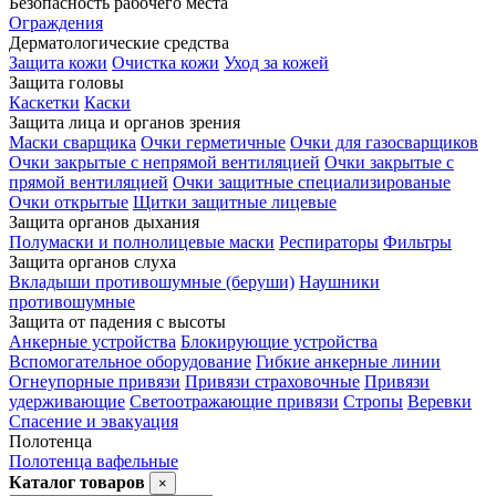
Безопасность рабочего места
Ограждения
Дерматологические средства
Защита кожи
Очистка кожи
Уход за кожей
Защита головы
Каскетки
Каски
Защита лица и органов зрения
Маски сварщика
Очки герметичные
Очки для газосварщиков
Очки закрытые с непрямой вентиляцией
Очки закрытые с
прямой вентиляцией
Очки защитные специализированые
Очки открытые
Щитки защитные лицевые
Защита органов дыхания
Полумаски и полнолицевые маски
Респираторы
Фильтры
Защита органов слуха
Вкладыши противошумные (беруши)
Наушники
противошумные
Защита от падения с высоты
Анкерные устройства
Блокирующие устройства
Вспомогательное оборудование
Гибкие анкерные линии
Огнеупорные привязи
Привязи страховочные
Привязи
удерживающие
Светоотражающие привязи
Стропы
Веревки
Спасение и эвакуация
Полотенца
Полотенца вафельные
Каталог товаров
×