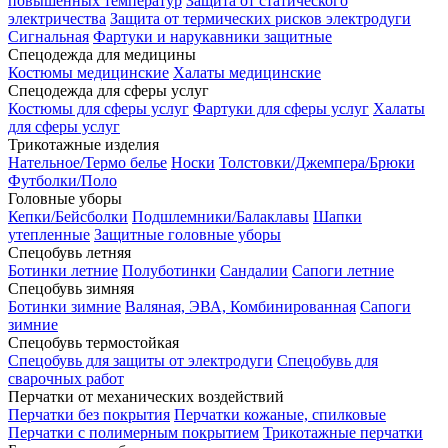
повышенных температур
Защита от статического
электричества
Защита от термических рисков электродуги
Сигнальная
Фартуки и нарукавники защитные
Спецодежда для медицины
Костюмы медицинские
Халаты медицинские
Спецодежда для сферы услуг
Костюмы для сферы услуг
Фартуки для сферы услуг
Халаты
для сферы услуг
Трикотажные изделия
Нательное/Термо белье
Носки
Толстовки/Джемпера/Брюки
Футболки/Поло
Головные уборы
Кепки/Бейсболки
Подшлемники/Балаклавы
Шапки
утепленные
Защитные головные уборы
Спецобувь летняя
Ботинки летние
Полуботинки
Сандалии
Сапоги летние
Спецобувь зимняя
Ботинки зимние
Валяная, ЭВА, Комбинированная
Сапоги
зимние
Спецобувь термостойкая
Спецобувь для защиты от электродуги
Спецобувь для
сварочных работ
Перчатки от механических воздействий
Перчатки без покрытия
Перчатки кожаные, спилковые
Перчатки с полимерным покрытием
Трикотажные перчатки