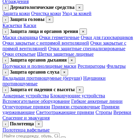
Ограждения
Дерматологические средства
‹
×
Защита кожи
Очистка кожи
Уход за кожей
Защита головы
‹
×
Каскетки
Каски
Защита лица и органов зрения
‹
×
Маски сварщика
Очки герметичные
Очки для газосварщиков
Очки закрытые с непрямой вентиляцией
Очки закрытые с
прямой вентиляцией
Очки защитные специализированые
Очки открытые
Щитки защитные лицевые
Защита органов дыхания
‹
×
Полумаски и полнолицевые маски
Респираторы
Фильтры
Защита органов слуха
‹
×
Вкладыши противошумные (беруши)
Наушники
противошумные
Защита от падения с высоты
‹
×
Анкерные устройства
Блокирующие устройства
Вспомогательное оборудование
Гибкие анкерные линии
Огнеупорные привязи
Привязи страховочные
Привязи
удерживающие
Светоотражающие привязи
Стропы
Веревки
Спасение и эвакуация
Полотенца
‹
×
Полотенца вафельные