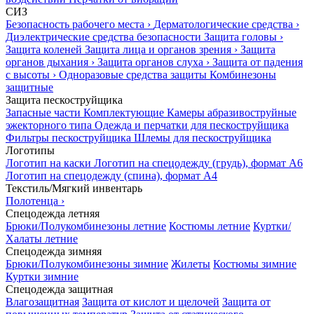
СИЗ
Безопасность рабочего места
›
Дерматологические средства
›
Диэлектрические средства безопасности
Защита головы
›
Защита коленей
Защита лица и органов зрения
›
Защита
органов дыхания
›
Защита органов слуха
›
Защита от падения
с высоты
›
Одноразовые средства защиты
Комбинезоны
защитные
Защита пескоструйщика
Запасные части
Комплектующие
Камеры абразивоструйные
эжекторного типа
Одежда и перчатки для пескоструйщика
Фильтры пескоструйщика
Шлемы для пескоструйщика
Логотипы
Логотип на каски
Логотип на спецодежду (грудь), формат А6
Логотип на спецодежду (спина), формат А4
Текстиль/Мягкий инвентарь
Полотенца
›
Спецодежда летняя
Брюки/Полукомбинезоны летние
Костюмы летние
Куртки/
Халаты летние
Спецодежда зимняя
Брюки/Полукомбинезоны зимние
Жилеты
Костюмы зимние
Куртки зимние
Спецодежда защитная
Влагозащитная
Защита от кислот и щелочей
Защита от