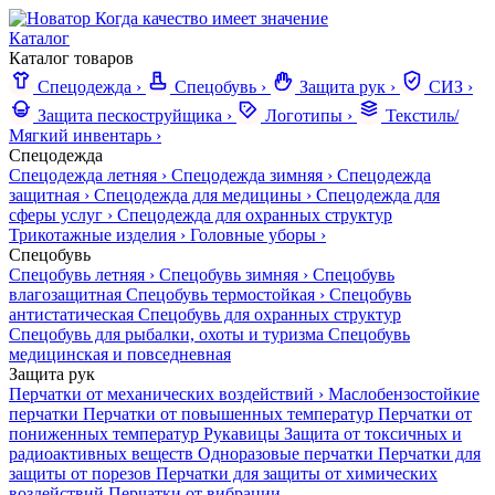
Когда качество имеет значение
Каталог
Каталог товаров
Спецодежда
›
Спецобувь
›
Защита рук
›
СИЗ
›
Защита пескоструйщика
›
Логотипы
›
Текстиль/
Мягкий инвентарь
›
Спецодежда
Спецодежда летняя
›
Спецодежда зимняя
›
Спецодежда
защитная
›
Спецодежда для медицины
›
Спецодежда для
сферы услуг
›
Спецодежда для охранных структур
Трикотажные изделия
›
Головные уборы
›
Спецобувь
Спецобувь летняя
›
Спецобувь зимняя
›
Спецобувь
влагозащитная
Спецобувь термостойкая
›
Спецобувь
антистатическая
Спецобувь для охранных структур
Спецобувь для рыбалки, охоты и туризма
Спецобувь
медицинская и повседневная
Защита рук
Перчатки от механических воздействий
›
Маслобензостойкие
перчатки
Перчатки от повышенных температур
Перчатки от
пониженных температур
Рукавицы
Защита от токсичных и
радиоактивных веществ
Одноразовые перчатки
Перчатки для
защиты от порезов
Перчатки для защиты от химических
воздействий
Перчатки от вибрации