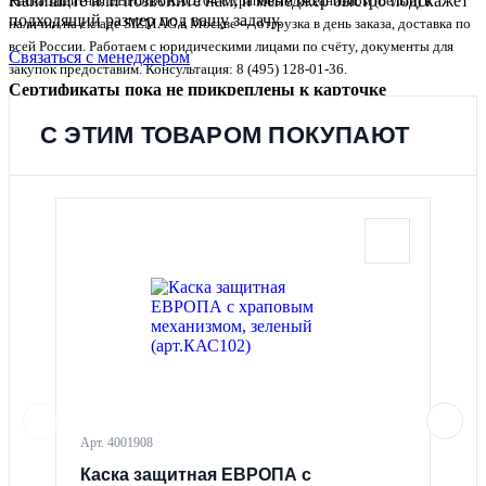
Напишите или позвоните нам, и менеджер быстро подскажет
Каска защитная ЕВРОПА КАС104 с храповым механизмом (белый) в
подходящий размер под вашу задачу.
наличии на складе SIZMAG в Москве — отгрузка в день заказа, доставка по
всей России. Работаем с юридическими лицами по счёту, документы для
Связаться с менеджером
закупок предоставим. Консультация: 8 (495) 128-01-36.
Сертификаты пока не прикреплены к карточке
Предоставим сертификаты, декларации и подтверждающие
документы по запросу.
С ЭТИМ ТОВАРОМ ПОКУПАЮТ
Доставка:
по Москве, регионам России и СНГ
транспортными компаниями.
Самовывоз:
возможен со склада по согласованию с
менеджером.
Оплата:
безналичный расчет для юридических лиц, счет и
закрывающие документы.
Отзывы покупателей
Для данного товара пока нет отзывов. Вы можете оставить
первый отзыв, он появится после модерации.
Арт. 4001908
Арт. 
Оценить товар
★
Каска защитная ЕВРОПА с
Защ