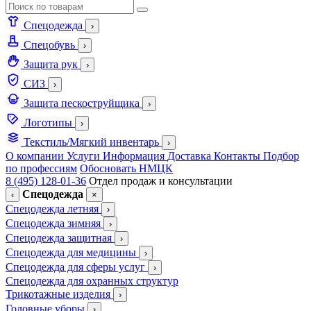
Спецодежда
›
Спецобувь
›
Защита рук
›
СИЗ
›
Защита пескоструйщика
›
Логотипы
›
Текстиль/Мягкий инвентарь
›
О компании
Услуги
Информация
Доставка
Контакты
Подбор
по профессиям
Обосновать НМЦК
8 (495) 128-01-36
Отдел продаж и консультации
Спецодежда
‹
×
Спецодежда летняя
›
Спецодежда зимняя
›
Спецодежда защитная
›
Спецодежда для медицины
›
Спецодежда для сферы услуг
›
Спецодежда для охранных структур
Трикотажные изделия
›
Головные уборы
›