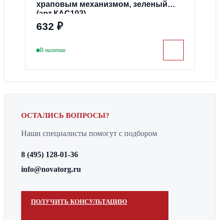
Отзывов пока нет
Оставьте отзыв о товаре, и после проверки
храповым механизмом, зеленый
он появится на странице.
(арт.КАС102)
632 ₽
В наличии
В н
ОСТАЛИСЬ ВОПРОСЫ?
Наши специалисты помогут с подбором
8 (495) 128-01-36
info@novatorg.ru
ПОЛУЧИТЬ КОНСУЛЬТАЦИЮ