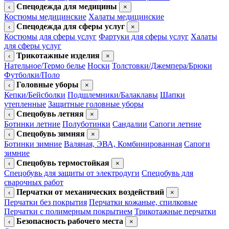
Спецодежда для медицины
‹
×
Костюмы медицинские
Халаты медицинские
Спецодежда для сферы услуг
‹
×
Костюмы для сферы услуг
Фартуки для сферы услуг
Халаты
для сферы услуг
Трикотажные изделия
‹
×
Нательное/Термо белье
Носки
Толстовки/Джемпера/Брюки
Футболки/Поло
Головные уборы
‹
×
Кепки/Бейсболки
Подшлемники/Балаклавы
Шапки
утепленные
Защитные головные уборы
Спецобувь летняя
‹
×
Ботинки летние
Полуботинки
Сандалии
Сапоги летние
Спецобувь зимняя
‹
×
Ботинки зимние
Валяная, ЭВА, Комбинированная
Сапоги
зимние
Спецобувь термостойкая
‹
×
Спецобувь для защиты от электродуги
Спецобувь для
сварочных работ
Перчатки от механических воздействий
‹
×
Перчатки без покрытия
Перчатки кожаные, спилковые
Перчатки с полимерным покрытием
Трикотажные перчатки
Безопасность рабочего места
‹
×