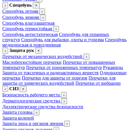
Спецобувь
‹
×
Спецобувь летняя
›
Спецобувь зимняя
›
Спецобувь влагозащитная
Спецобувь термостойкая
›
Спецобувь антистатическая
Спецобувь для охранных
структур
Спецобувь для рыбалки, охоты и туризма
Спецобувь
медицинская и повседневная
Защита рук
‹
×
Перчатки от механических воздействий
›
Маслобензостойкие перчатки
Перчатки от повышенных
температур
Перчатки от пониженных температур
Рукавицы
Защита от токсичных и радиоактивных веществ
Одноразовые
перчатки
Перчатки для защиты от порезов
Перчатки для
защиты от химических воздействий
Перчатки от вибрации
СИЗ
‹
×
Безопасность рабочего места
›
Дерматологические средства
›
Диэлектрические средства безопасности
Защита головы
›
Защита коленей
Защита лица и органов зрения
›
Защита органов дыхания
›