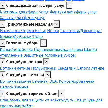
‹
Спецодежда для сферы услуг
×
Костюмы для сферы услуг
Фартуки для сферы услуг
Халаты для сферы услуг
‹
Трикотажные изделия
×
Нательное/Термо белье
Носки
Толстовки/Джемпера/
Брюки
Футболки/Поло
‹
Головные уборы
×
Кепки/Бейсболки
Подшлемники/Балаклавы
Шапки
утепленные
Защитные головные уборы
‹
Спецобувь летняя
×
Ботинки летние
Полуботинки
Сандалии
Сапоги летние
‹
Спецобувь зимняя
×
Ботинки зимние
Валяная, ЭВА, Комбинированная
Сапоги зимние
‹
Спецобувь термостойкая
×
Спецобувь для защиты от электродуги
Спецобувь для
сварочных работ