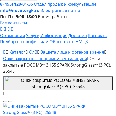
8 (495) 128-01-36
Отдел продаж и консультации
info@novatorgk.ru
Электронная почта
Пн–Пт: 9:00–18:00
Время работы
Все контакты
О компании
Услуги
Информация
Доставка
Контакты
Подбор по профессиям
Обосновать НМЦК
Каталог
СИЗ
Защита лица и органов зрения
Очки закрытые с непрямой вентиляцией
Очки
закрытые РОСОМЗ™ ЗН55 SPARK StrongGlass™ (3 PC),
25548