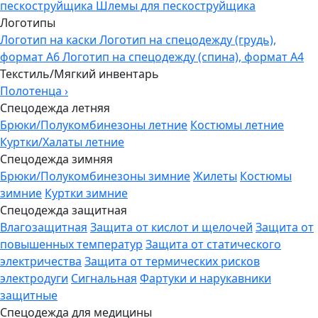
пескоструйщика
Шлемы для пескоструйщика
Логотипы
Логотип на каски
Логотип на спецодежду (грудь),
формат А6
Логотип на спецодежду (спина), формат А4
Текстиль/Мягкий инвентарь
Полотенца
›
Спецодежда летняя
Брюки/Полукомбинезоны летние
Костюмы летние
Куртки/Халаты летние
Спецодежда зимняя
Брюки/Полукомбинезоны зимние
Жилеты
Костюмы
зимние
Куртки зимние
Спецодежда защитная
Влагозащитная
Защита от кислот и щелочей
Защита от
повышенных температур
Защита от статического
электричества
Защита от термических рисков
электродуги
Сигнальная
Фартуки и нарукавники
защитные
Спецодежда для медицины