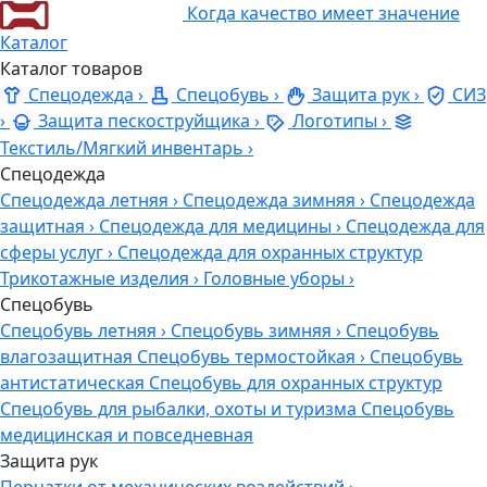
Когда качество имеет значение
Каталог
Каталог товаров
Спецодежда
›
Спецобувь
›
Защита рук
›
СИЗ
›
Защита пескоструйщика
›
Логотипы
›
Текстиль/Мягкий инвентарь
›
Спецодежда
Спецодежда летняя
›
Спецодежда зимняя
›
Спецодежда
защитная
›
Спецодежда для медицины
›
Спецодежда для
сферы услуг
›
Спецодежда для охранных структур
Трикотажные изделия
›
Головные уборы
›
Спецобувь
Спецобувь летняя
›
Спецобувь зимняя
›
Спецобувь
влагозащитная
Спецобувь термостойкая
›
Спецобувь
антистатическая
Спецобувь для охранных структур
Спецобувь для рыбалки, охоты и туризма
Спецобувь
медицинская и повседневная
Защита рук