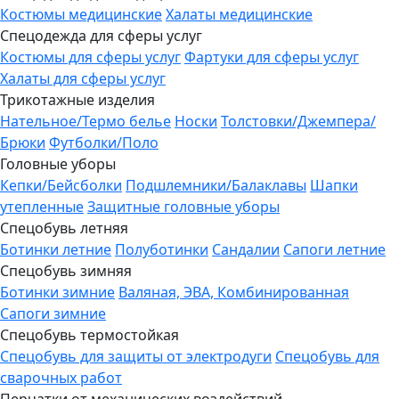
Костюмы медицинские
Халаты медицинские
Спецодежда для сферы услуг
Костюмы для сферы услуг
Фартуки для сферы услуг
Халаты для сферы услуг
Трикотажные изделия
Нательное/Термо белье
Носки
Толстовки/Джемпера/
Брюки
Футболки/Поло
Головные уборы
Кепки/Бейсболки
Подшлемники/Балаклавы
Шапки
утепленные
Защитные головные уборы
Спецобувь летняя
Ботинки летние
Полуботинки
Сандалии
Сапоги летние
Спецобувь зимняя
Ботинки зимние
Валяная, ЭВА, Комбинированная
Сапоги зимние
Спецобувь термостойкая
Спецобувь для защиты от электродуги
Спецобувь для
сварочных работ