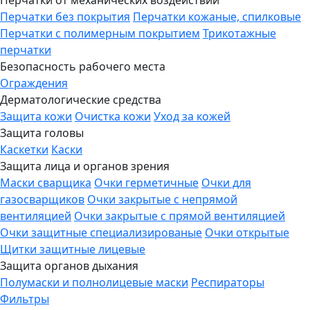
Перчатки от механических воздействий
Перчатки без покрытия
Перчатки кожаные, спилковые
Перчатки с полимерным покрытием
Трикотажные
перчатки
Безопасность рабочего места
Ограждения
Дерматологические средства
Защита кожи
Очистка кожи
Уход за кожей
Защита головы
Каскетки
Каски
Защита лица и органов зрения
Маски сварщика
Очки герметичные
Очки для
газосварщиков
Очки закрытые с непрямой
вентиляцией
Очки закрытые с прямой вентиляцией
Очки защитные специализированые
Очки открытые
Щитки защитные лицевые
Защита органов дыхания
Полумаски и полнолицевые маски
Респираторы
Фильтры