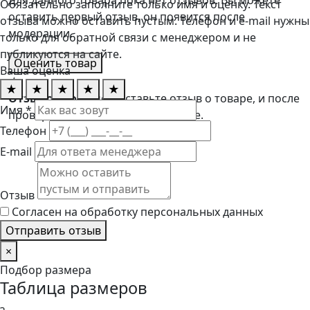
Для данного товара пока нет отзывов. Вы можете
Обязательно заполните только имя и оценку. Текст
оставить первый отзыв, он появится после
отзыва можно оставить пустым. Телефон и e-mail нужны
модерации.
только для обратной связи с менеджером и не
публикуются на сайте.
Оценить товар
Ваша оценка
★
★
★
★
★
★
Отзывов пока нет
Оставьте отзыв о товаре, и после
Имя *
проверки он появится на странице.
Телефон
E-mail
Отзыв
Согласен на обработку персональных данных
Отправить отзыв
×
Подбор размера
Таблица размеров