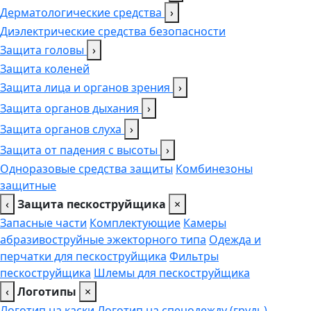
Дерматологические средства
›
Диэлектрические средства безопасности
Защита головы
›
Защита коленей
Защита лица и органов зрения
›
Защита органов дыхания
›
Защита органов слуха
›
Защита от падения с высоты
›
Одноразовые средства защиты
Комбинезоны
защитные
‹
Защита пескоструйщика
×
Запасные части
Комплектующие
Камеры
абразивоструйные эжекторного типа
Одежда и
перчатки для пескоструйщика
Фильтры
пескоструйщика
Шлемы для пескоструйщика
‹
Логотипы
×
Логотип на каски
Логотип на спецодежду (грудь),