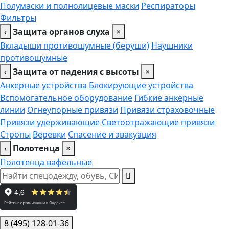
Полумаски и полнолицевые маски
Респираторы
Фильтры
‹
Защита органов слуха
×
Вкладыши противошумные (беруши)
Наушники
противошумные
‹
Защита от падения с высоты
×
Анкерные устройства
Блокирующие устройства
Вспомогательное оборудование
Гибкие анкерные
линии
Огнеупорные привязи
Привязи страховочные
Привязи удерживающие
Светоотражающие привязи
Стропы
Веревки
Спасение и эвакуация
‹
Полотенца
×
Полотенца вафельные
8 (495) 128-01-36