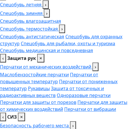
Спецобувь летняя
›
Спецобувь зимняя
›
Спецобувь влагозащитная
Спецобувь термостойкая
›
Спецобувь антистатическая
Спецобувь для охранных
структур
Спецобувь для рыбалки, охоты и туризма
Спецобувь медицинская и повседневная
‹
Защита рук
×
Перчатки от механических воздействий
›
Маслобензостойкие перчатки
Перчатки от
повышенных температур
Перчатки от пониженных
температур
Рукавицы
Защита от токсичных и
радиоактивных веществ
Одноразовые перчатки
Перчатки для защиты от порезов
Перчатки для защиты
от химических воздействий
Перчатки от вибрации
‹
СИЗ
×
Безопасность рабочего места
›