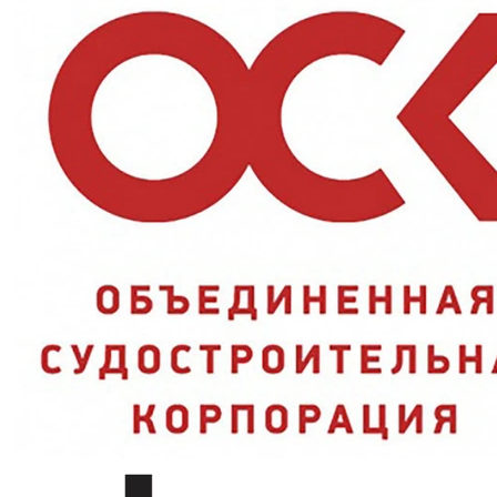
Затемнение:
светофильтр класса 3 для повышенной яркости
StrongGlass:
линза устойчива к истиранию и царапинам
Прочность:
поликарбонатная основа защищает от ударов
Характеристики
Очки закрытые с непрямой
Тип
вентиляцией
Марка
ЗН55 SPARK StrongGlass
Класс светофильтра
3
Материал линзы
Поликарбонат (PC)
Артикул
25548
Артикул
4000569
Вопросы и ответы
Чем класс 3 отличается от 2С-1,2?
Линза устойчива к царапинам?