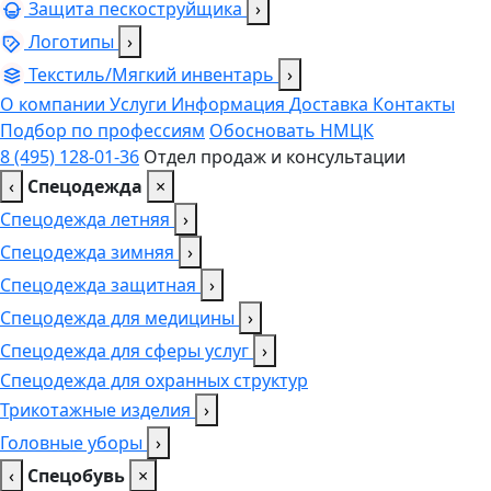
Защита пескоструйщика
›
Логотипы
›
Текстиль/Мягкий инвентарь
›
О компании
Услуги
Информация
Доставка
Контакты
Подбор по профессиям
Обосновать НМЦК
8 (495) 128-01-36
Отдел продаж и консультации
‹
Спецодежда
×
Спецодежда летняя
›
Спецодежда зимняя
›
Спецодежда защитная
›
Спецодежда для медицины
›
Спецодежда для сферы услуг
›
Спецодежда для охранных структур
Трикотажные изделия
›
Головные уборы
›
‹
Спецобувь
×