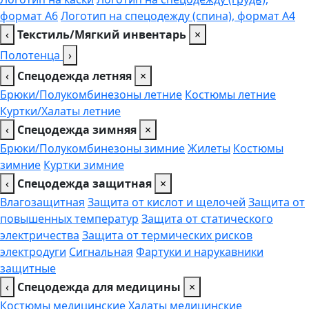
формат А6
Логотип на спецодежду (спина), формат А4
‹
Текстиль/Мягкий инвентарь
×
Полотенца
›
‹
Спецодежда летняя
×
Брюки/Полукомбинезоны летние
Костюмы летние
Куртки/Халаты летние
‹
Спецодежда зимняя
×
Брюки/Полукомбинезоны зимние
Жилеты
Костюмы
зимние
Куртки зимние
‹
Спецодежда защитная
×
Влагозащитная
Защита от кислот и щелочей
Защита от
повышенных температур
Защита от статического
электричества
Защита от термических рисков
электродуги
Сигнальная
Фартуки и нарукавники
защитные
‹
Спецодежда для медицины
×
Костюмы медицинские
Халаты медицинские