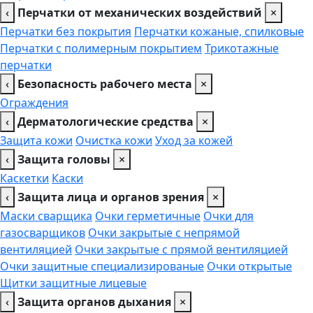
‹
Перчатки от механических воздействий
×
Перчатки без покрытия
Перчатки кожаные, спилковые
Перчатки с полимерным покрытием
Трикотажные
перчатки
‹
Безопасность рабочего места
×
Ограждения
‹
Дерматологические средства
×
Защита кожи
Очистка кожи
Уход за кожей
‹
Защита головы
×
Каскетки
Каски
‹
Защита лица и органов зрения
×
Маски сварщика
Очки герметичные
Очки для
газосварщиков
Очки закрытые с непрямой
вентиляцией
Очки закрытые с прямой вентиляцией
Очки защитные специализированые
Очки открытые
Щитки защитные лицевые
‹
Защита органов дыхания
×