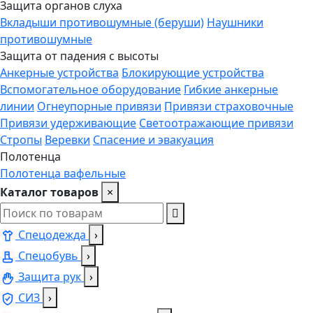
Защита органов слуха
Вкладыши противошумные (беруши)
Наушники
противошумные
Защита от падения с высоты
Анкерные устройства
Блокирующие устройства
Вспомогательное оборудование
Гибкие анкерные
линии
Огнеупорные привязи
Привязи страховочные
Привязи удерживающие
Светоотражающие привязи
Стропы
Веревки
Спасение и эвакуация
Полотенца
Полотенца вафельные
Каталог товаров
×
Спецодежда
›
Спецобувь
›
Защита рук
›
СИЗ
›