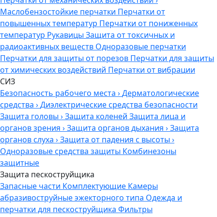
Перчатки от механических воздействий
›
Маслобензостойкие перчатки
Перчатки от
повышенных температур
Перчатки от пониженных
температур
Рукавицы
Защита от токсичных и
радиоактивных веществ
Одноразовые перчатки
Перчатки для защиты от порезов
Перчатки для защиты
от химических воздействий
Перчатки от вибрации
СИЗ
Безопасность рабочего места
›
Дерматологические
средства
›
Диэлектрические средства безопасности
Защита головы
›
Защита коленей
Защита лица и
органов зрения
›
Защита органов дыхания
›
Защита
органов слуха
›
Защита от падения с высоты
›
Одноразовые средства защиты
Комбинезоны
защитные
Защита пескоструйщика
Запасные части
Комплектующие
Камеры
абразивоструйные эжекторного типа
Одежда и
перчатки для пескоструйщика
Фильтры