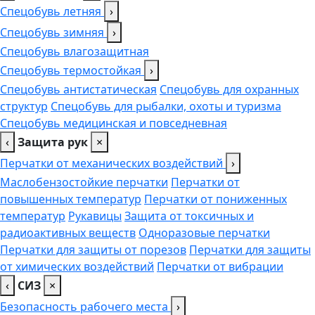
Спецобувь летняя
›
Спецобувь зимняя
›
Спецобувь влагозащитная
Спецобувь термостойкая
›
Спецобувь антистатическая
Спецобувь для охранных
структур
Спецобувь для рыбалки, охоты и туризма
Спецобувь медицинская и повседневная
‹
Защита рук
×
Перчатки от механических воздействий
›
Маслобензостойкие перчатки
Перчатки от
повышенных температур
Перчатки от пониженных
температур
Рукавицы
Защита от токсичных и
радиоактивных веществ
Одноразовые перчатки
Перчатки для защиты от порезов
Перчатки для защиты
от химических воздействий
Перчатки от вибрации
‹
СИЗ
×
Безопасность рабочего места
›