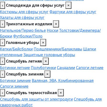
‹
Спецодежда для сферы услуг
×
Костюмы для сферы услуг
Фартуки для сферы услуг
Халаты для сферы услуг
‹
Трикотажные изделия
×
Нательное/Термо белье
Носки
Толстовки/Джемпера/
Брюки
Футболки/Поло
‹
Головные уборы
×
Кепки/Бейсболки
Подшлемники/Балаклавы
Шапки
утепленные
Защитные головные уборы
‹
Спецобувь летняя
×
Ботинки летние
Полуботинки
Сандалии
Сапоги летние
‹
Спецобувь зимняя
×
Ботинки зимние
Валяная, ЭВА, Комбинированная
Сапоги зимние
‹
Спецобувь термостойкая
×
Спецобувь для защиты от электродуги
Спецобувь для
сварочных работ