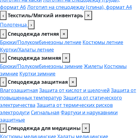
формат А6
Логотип на спецодежду (спина), формат А4
‹
Текстиль/Мягкий инвентарь
×
Полотенца
›
‹
Спецодежда летняя
×
Брюки/Полукомбинезоны летние
Костюмы летние
Куртки/Халаты летние
‹
Спецодежда зимняя
×
Брюки/Полукомбинезоны зимние
Жилеты
Костюмы
зимние
Куртки зимние
‹
Спецодежда защитная
×
Влагозащитная
Защита от кислот и щелочей
Защита от
повышенных температур
Защита от статического
электричества
Защита от термических рисков
электродуги
Сигнальная
Фартуки и нарукавники
защитные
‹
Спецодежда для медицины
×
Костюмы медицинские
Халаты медицинские