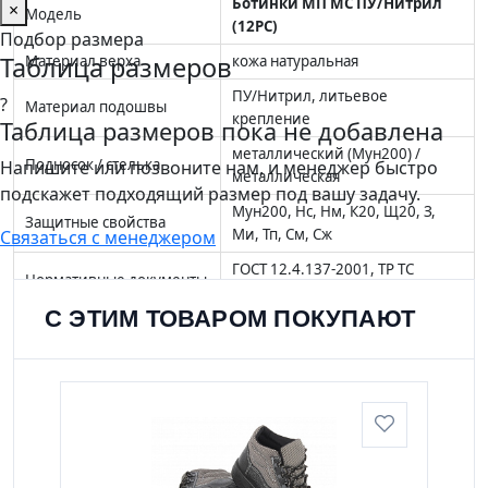
Ботинки МП МС ПУ/Нитрил
×
Модель
(12РС)
Подбор размера
Таблица размеров
Материал верха
кожа натуральная
ПУ/Нитрил, литьевое
?
Материал подошвы
крепление
Таблица размеров пока не добавлена
металлический (Мун200) /
Подносок / стелька
Напишите или позвоните нам, и менеджер быстро
металлическая
подскажет подходящий размер под вашу задачу.
Мун200, Нс, Нм, К20, Щ20, З,
Защитные свойства
Ми, Тп, См, Сж
Связаться с менеджером
ГОСТ 12.4.137-2001, ТР ТС
Нормативные документы
019/2011
С ЭТИМ ТОВАРОМ ПОКУПАЮТ
лето, демисезон / чёрный,
Сезон / цвет
отделка синяя
Артикул
4001967 (12РС)
Вопросы и ответы
Не проведёт ли металлическая стелька холод?