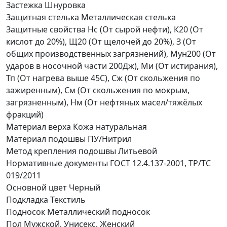
Застежка
Шнуровка
Защитная стелька
Металлическая стелька
Защитные свойства
Нс (От сырой нефти), К20 (От
кислот до 20%), Щ20 (От щелочей до 20%), З (От
общих производственных загрязнений), Мун200 (От
ударов в носочной части 200Дж), Ми (От истирания),
Тп (От нагрева выше 45С), Сж (От скольжения по
зажиренным), См (От скольжения по мокрым,
загрязненным), Нм (От нефтяных масел/тяжёлых
фракций)
Материал верха
Кожа натуральная
Материал подошвы
ПУ/Нитрил
Метод крепления подошвы
Литьевой
Нормативные документы
ГОСТ 12.4.137-2001, ТР/ТС
019/2011
Основной цвет
Черный
Подкладка
Текстиль
Подносок
Металлический подносок
Пол
Мужской, Унисекс, Женский