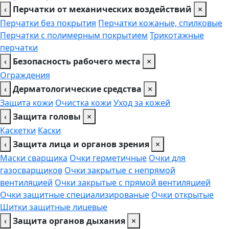
‹
Перчатки от механических воздействий
×
Перчатки без покрытия
Перчатки кожаные, спилковые
Перчатки с полимерным покрытием
Трикотажные
перчатки
‹
Безопасность рабочего места
×
Ограждения
‹
Дерматологические средства
×
Защита кожи
Очистка кожи
Уход за кожей
‹
Защита головы
×
Каскетки
Каски
‹
Защита лица и органов зрения
×
Маски сварщика
Очки герметичные
Очки для
газосварщиков
Очки закрытые с непрямой
вентиляцией
Очки закрытые с прямой вентиляцией
Очки защитные специализированые
Очки открытые
Щитки защитные лицевые
‹
Защита органов дыхания
×