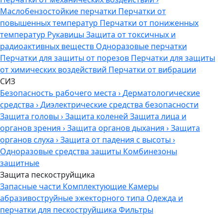
Маслобензостойкие перчатки
Перчатки от
повышенных температур
Перчатки от пониженных
температур
Рукавицы
Защита от токсичных и
радиоактивных веществ
Одноразовые перчатки
Перчатки для защиты от порезов
Перчатки для защиты
от химических воздействий
Перчатки от вибрации
СИЗ
Безопасность рабочего места
›
Дерматологические
средства
›
Диэлектрические средства безопасности
Защита головы
›
Защита коленей
Защита лица и
органов зрения
›
Защита органов дыхания
›
Защита
органов слуха
›
Защита от падения с высоты
›
Одноразовые средства защиты
Комбинезоны
защитные
Защита пескоструйщика
Запасные части
Комплектующие
Камеры
абразивоструйные эжекторного типа
Одежда и
перчатки для пескоструйщика
Фильтры