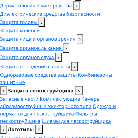
Дерматологические средства
›
Диэлектрические средства безопасности
Защита головы
›
Защита коленей
Защита лица и органов зрения
›
Защита органов дыхания
›
Защита органов слуха
›
Защита от падения с высоты
›
Одноразовые средства защиты
Комбинезоны
защитные
‹
Защита пескоструйщика
×
Запасные части
Комплектующие
Камеры
абразивоструйные эжекторного типа
Одежда и
перчатки для пескоструйщика
Фильтры
пескоструйщика
Шлемы для пескоструйщика
‹
Логотипы
×
Логотип на каски
Логотип на спецодежду (грудь),