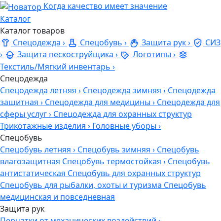
Когда качество имеет значение
Каталог
Каталог товаров
Спецодежда
›
Спецобувь
›
Защита рук
›
СИЗ
›
Защита пескоструйщика
›
Логотипы
›
Текстиль/Мягкий инвентарь
›
Спецодежда
Спецодежда летняя
›
Спецодежда зимняя
›
Спецодежда
защитная
›
Спецодежда для медицины
›
Спецодежда для
сферы услуг
›
Спецодежда для охранных структур
Трикотажные изделия
›
Головные уборы
›
Спецобувь
Спецобувь летняя
›
Спецобувь зимняя
›
Спецобувь
влагозащитная
Спецобувь термостойкая
›
Спецобувь
антистатическая
Спецобувь для охранных структур
Спецобувь для рыбалки, охоты и туризма
Спецобувь
медицинская и повседневная
Защита рук
Перчатки от механических воздействий
›