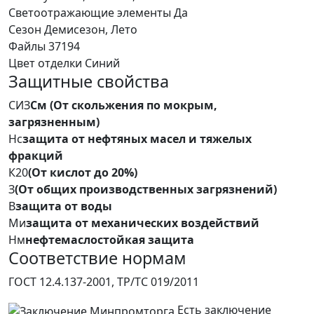
Светоотражающие элементы
Да
Сезон
Демисезон, Лето
Файлы
37194
Цвет отделки
Синий
Защитные свойства
СИЗ
См (От скольжения по мокрым,
загрязненным)
Нс
защита от нефтяных масел и тяжелых
фракций
К20
(От кислот до 20%)
З
(От общих производственных загрязнений)
В
защита от воды
Ми
защита от механических воздействий
Нм
нефтемаслостойкая защита
Соответствие нормам
ГОСТ 12.4.137-2001, ТР/ТС 019/2011
Есть заключение