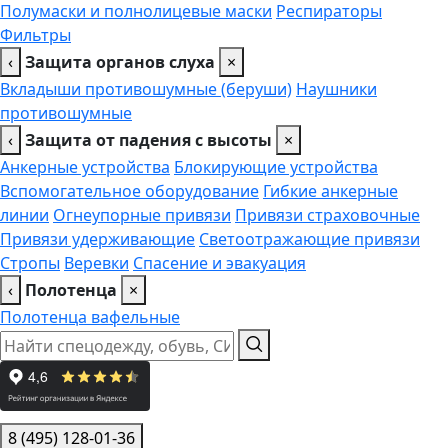
Полумаски и полнолицевые маски
Респираторы
Фильтры
‹
Защита органов слуха
×
Вкладыши противошумные (беруши)
Наушники
противошумные
‹
Защита от падения с высоты
×
Анкерные устройства
Блокирующие устройства
Вспомогательное оборудование
Гибкие анкерные
линии
Огнеупорные привязи
Привязи страховочные
Привязи удерживающие
Светоотражающие привязи
Стропы
Веревки
Спасение и эвакуация
‹
Полотенца
×
Полотенца вафельные
8 (495) 128-01-36