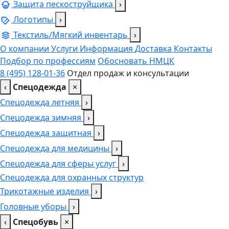
Защита пескоструйщика
›
Логотипы
›
Текстиль/Мягкий инвентарь
›
О компании
Услуги
Информация
Доставка
Контакты
Подбор по профессиям
Обосновать НМЦК
8 (495) 128-01-36
Отдел продаж и консультации
‹
Спецодежда
×
Спецодежда летняя
›
Спецодежда зимняя
›
Спецодежда защитная
›
Спецодежда для медицины
›
Спецодежда для сферы услуг
›
Спецодежда для охранных структур
Трикотажные изделия
›
Головные уборы
›
‹
Спецобувь
×