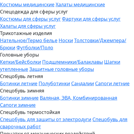
Костюмы медицинские
Халаты медицинские
Спецодежда для сферы услуг
Костюмы для сферы услуг
Фартуки для сферы услуг
Халаты для сферы услуг
Трикотажные изделия
Нательное/Термо белье
Носки
Толстовки/Джемпера/
Брюки
Футболки/Поло
Головные уборы
Кепки/Бейсболки
Подшлемники/Балаклавы
Шапки
утепленные
Защитные головные уборы
Спецобувь летняя
Ботинки летние
Полуботинки
Сандалии
Сапоги летние
Спецобувь зимняя
Ботинки зимние
Валяная, ЭВА, Комбинированная
Сапоги зимние
Спецобувь термостойкая
Спецобувь для защиты от электродуги
Спецобувь для
сварочных работ
Перчатки от механических воздействий