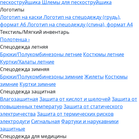
пескоструйщика
Шлемы для пескоструйщика
Логотипы
Логотип на каски
Логотип на спецодежду (грудь),
формат А6
Логотип на спецодежду (спина), формат А4
Текстиль/Мягкий инвентарь
Полотенца
›
Спецодежда летняя
Брюки/Полукомбинезоны летние
Костюмы летние
Куртки/Халаты летние
Спецодежда зимняя
Брюки/Полукомбинезоны зимние
Жилеты
Костюмы
зимние
Куртки зимние
Спецодежда защитная
Влагозащитная
Защита от кислот и щелочей
Защита от
повышенных температур
Защита от статического
электричества
Защита от термических рисков
электродуги
Сигнальная
Фартуки и нарукавники
защитные
Спецодежда для медицины