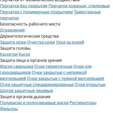
Перчатки без покрытия
Перчатки кожаные, спилковые
Перчатки с полимерным покрытием
Трикотажные
перчатки
Безопасность рабочего места
Ограждения
Дерматологические средства
Защита кожи
Очистка кожи
Уход за кожей
Защита головы
Каскетки
Каски
Защита лица и органов зрения
Маски сварщика
Очки герметичные
Очки для
газосварщиков
Очки закрытые с непрямой
вентиляцией
Очки закрытые с прямой вентиляцией
Очки защитные специализированые
Очки открытые
Щитки защитные лицевые
Защита органов дыхания
Полумаски и полнолицевые маски
Респираторы
Фильтры