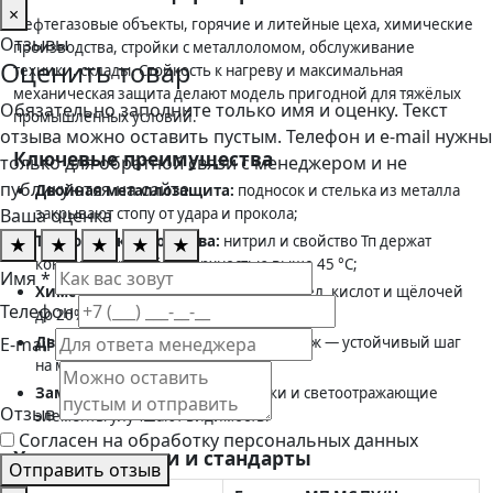
×
Нефтегазовые объекты, горячие и литейные цеха, химические
Отзывы
производства, стройки с металлоломом, обслуживание
Оценить товар
техники, склады. Стойкость к нагреву и максимальная
механическая защита делают модель пригодной для тяжёлых
Обязательно заполните только имя и оценку. Текст
промышленных условий.
отзыва можно оставить пустым. Телефон и e-mail нужны
Ключевые преимущества
только для обратной связи с менеджером и не
публикуются на сайте.
Двойная металлозащита:
подносок и стелька из металла
закрывают стопу от удара и прокола;
Ваша оценка
Термостойкая подошва:
нитрил и свойство Тп держат
★
★
★
★
★
контакт с горячей поверхностью выше 45 °C;
Имя *
Химстойкость:
защита от нефти, масел, кислот и щёлочей
Телефон
до 20%;
Двойное сцепление:
свойства См и Сж — устойчивый шаг
E-mail
на мокром и замасленном полу;
Заметная отделка:
синие вставки и светоотражающие
Отзыв
элементы улучшают видимость.
Согласен на обработку персональных данных
Характеристики и стандарты
Отправить отзыв