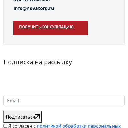
модерации.
info@novatorg.ru
Оценить товар
★
ПОЛУЧИТЬ КОНСУЛЬТАЦИЮ
Отзывов пока нет
Оставьте отзыв о товаре, и после
проверки он появится на странице.
Подписка на рассылку
Надеемся установить хорошие и долгосрочные деловые
отношения с вашей компанией и с нетерпением ждем
получения от вас запросов
Подписаться
Я согласен с
политикой обработки персональных