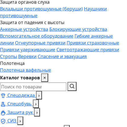
Защита органов слуха
Вкладыши противошумные (беруши)
Наушники
противошумные
Защита от падения с высоты
Анкерные устройства
Блокирующие устройства
Вспомогательное оборудование
Гибкие анкерные
линии
Огнеупорные привязи
Привязи страховочные
Привязи удерживающие
Светоотражающие привязи
Стропы
Веревки
Спасение и эвакуация
Полотенца
Полотенца вафельные
Каталог товаров
×
Спецодежда
›
Спецобувь
›
Защита рук
›
СИЗ
›