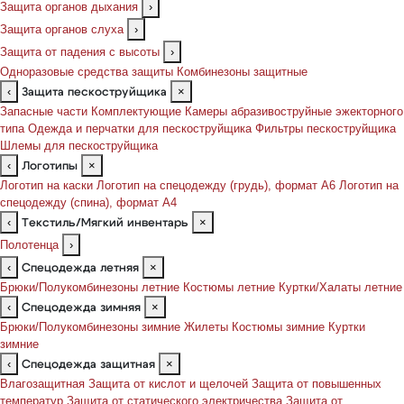
Защита органов дыхания
›
Защита органов слуха
›
Защита от падения с высоты
›
Одноразовые средства защиты
Комбинезоны защитные
‹
×
Защита пескоструйщика
Запасные части
Комплектующие
Камеры абразивоструйные эжекторного
типа
Одежда и перчатки для пескоструйщика
Фильтры пескоструйщика
Шлемы для пескоструйщика
‹
×
Логотипы
Логотип на каски
Логотип на спецодежду (грудь), формат А6
Логотип на
спецодежду (спина), формат А4
‹
×
Текстиль/Мягкий инвентарь
Полотенца
›
‹
×
Спецодежда летняя
Брюки/Полукомбинезоны летние
Костюмы летние
Куртки/Халаты летние
‹
×
Спецодежда зимняя
Брюки/Полукомбинезоны зимние
Жилеты
Костюмы зимние
Куртки
зимние
‹
×
Спецодежда защитная
Влагозащитная
Защита от кислот и щелочей
Защита от повышенных
температур
Защита от статического электричества
Защита от