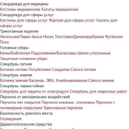
Спецодежда для медицины
Костюмы медицинские
Халаты медицинские
Спецодежда для сферы услуг
Костюмы для сферы услуг
Фартуки для сферы услуг
Халаты для
сферы услуг
Трикотажные изделия
Нательное/Термо белье
Носки
Толстовки/Джемпера/Брюки
Футболки/
Поло
Головные уборы
Кепки/Бейсболки
Подшлемники/Балаклавы
Шапки утепленные
Защитные головные уборы
Спецобувь летняя
Ботинки летние
Полуботинки
Сандалии
Сапоги летние
Спецобувь зимняя
Ботинки зимние
Валяная, ЭВА, Комбинированная
Сапоги зимние
Спецобувь термостойкая
Спецобувь для защиты от электродуги
Спецобувь для сварочных работ
Перчатки от механических воздействий
Перчатки без покрытия
Перчатки кожаные, спилковые
Перчатки с
полимерным покрытием
Трикотажные перчатки
Безопасность рабочего места
Ограждения
Дерматологические средства