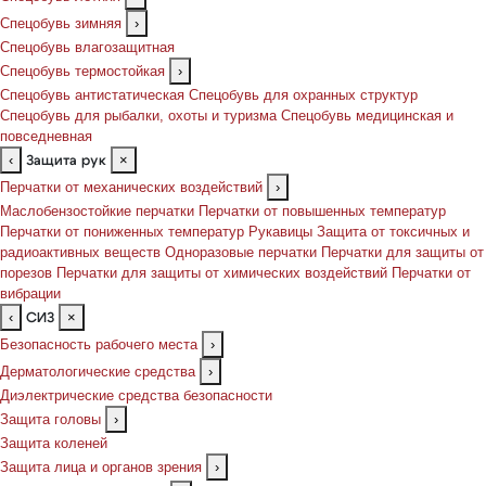
Спецобувь зимняя
›
Спецобувь влагозащитная
Спецобувь термостойкая
›
Спецобувь антистатическая
Спецобувь для охранных структур
Спецобувь для рыбалки, охоты и туризма
Спецобувь медицинская и
повседневная
‹
×
Защита рук
Перчатки от механических воздействий
›
Маслобензостойкие перчатки
Перчатки от повышенных температур
Перчатки от пониженных температур
Рукавицы
Защита от токсичных и
радиоактивных веществ
Одноразовые перчатки
Перчатки для защиты от
порезов
Перчатки для защиты от химических воздействий
Перчатки от
вибрации
‹
×
СИЗ
Безопасность рабочего места
›
Дерматологические средства
›
Диэлектрические средства безопасности
Защита головы
›
Защита коленей
Защита лица и органов зрения
›