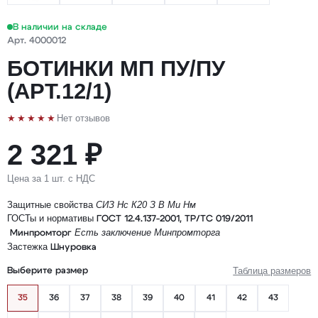
В наличии на складе
Арт. 4000012
БОТИНКИ МП ПУ/ПУ
(АРТ.12/1)
★★★★★
Нет отзывов
2 321 ₽
Цена за 1 шт. с НДС
Защитные свойства
СИЗ
Нс
К20
З
В
Ми
Нм
ГОСТы и нормативы
ГОСТ 12.4.137-2001, ТР/ТС 019/2011
Есть заключение Минпромторга
Минпромторг
Застежка
Шнуровка
Таблица размеров
Выберите размер
35
36
37
38
39
40
41
42
43