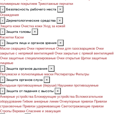
полимерным покрытием
Трикотажные перчатки
‹
×
Безопасность рабочего места
Ограждения
‹
×
Дерматологические средства
Защита кожи
Очистка кожи
Уход за кожей
‹
×
Защита головы
Каскетки
Каски
‹
×
Защита лица и органов зрения
Маски сварщика
Очки герметичные
Очки для газосварщиков
Очки
закрытые с непрямой вентиляцией
Очки закрытые с прямой вентиляцией
Очки защитные специализированые
Очки открытые
Щитки защитные
лицевые
‹
×
Защита органов дыхания
Полумаски и полнолицевые маски
Респираторы
Фильтры
‹
×
Защита органов слуха
Вкладыши противошумные (беруши)
Наушники противошумные
‹
×
Защита от падения с высоты
Анкерные устройства
Блокирующие устройства
Вспомогательное
оборудование
Гибкие анкерные линии
Огнеупорные привязи
Привязи
страховочные
Привязи удерживающие
Светоотражающие привязи
Стропы
Веревки
Спасение и эвакуация