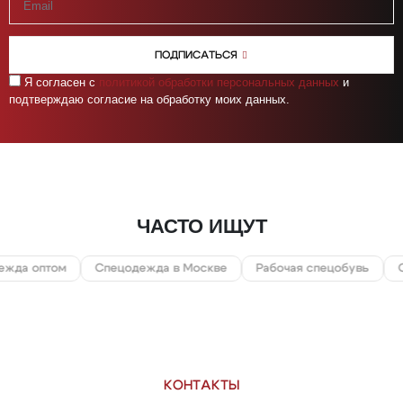
ПОДПИСАТЬСЯ
Я согласен с
политикой обработки персональных данных
и
подтверждаю согласие на обработку моих данных.
ЧАСТО ИЩУТ
Спецодежда в Москве
Рабочая спецобувь
СИЗ
Охот
КОНТАКТЫ