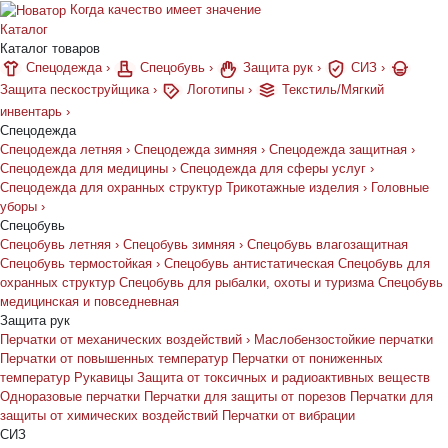
Когда качество имеет значение
Каталог
Каталог товаров
Спецодежда
›
Спецобувь
›
Защита рук
›
СИЗ
›
Защита пескоструйщика
›
Логотипы
›
Текстиль/Мягкий
инвентарь
›
Спецодежда
Спецодежда летняя
›
Спецодежда зимняя
›
Спецодежда защитная
›
Спецодежда для медицины
›
Спецодежда для сферы услуг
›
Спецодежда для охранных структур
Трикотажные изделия
›
Головные
уборы
›
Спецобувь
Спецобувь летняя
›
Спецобувь зимняя
›
Спецобувь влагозащитная
Спецобувь термостойкая
›
Спецобувь антистатическая
Спецобувь для
охранных структур
Спецобувь для рыбалки, охоты и туризма
Спецобувь
медицинская и повседневная
Защита рук
Перчатки от механических воздействий
›
Маслобензостойкие перчатки
Перчатки от повышенных температур
Перчатки от пониженных
температур
Рукавицы
Защита от токсичных и радиоактивных веществ
Одноразовые перчатки
Перчатки для защиты от порезов
Перчатки для
защиты от химических воздействий
Перчатки от вибрации
СИЗ