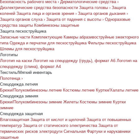
Безопасность рабочего места
›
Дерматологические средства
›
Диэлектрические средства безопасности
Защита головы
›
Защита
коленей
Защита лица и органов зрения
›
Защита органов дыхания
›
Защита органов слуха
›
Защита от падения с высоты
›
Одноразовые
средства защиты
Комбинезоны защитные
Защита пескоструйщика
Запасные части
Комплектующие
Камеры абразивоструйные эжекторного
типа
Одежда и перчатки для пескоструйщика
Фильтры пескоструйщика
Шлемы для пескоструйщика
Логотипы
Логотип на каски
Логотип на спецодежду (грудь), формат А6
Логотип на
спецодежду (спина), формат А4
Текстиль/Мягкий инвентарь
Полотенца
›
Спецодежда летняя
Брюки/Полукомбинезоны летние
Костюмы летние
Куртки/Халаты летние
Спецодежда зимняя
Брюки/Полукомбинезоны зимние
Жилеты
Костюмы зимние
Куртки
зимние
Спецодежда защитная
Влагозащитная
Защита от кислот и щелочей
Защита от повышенных
температур
Защита от статического электричества
Защита от
термических рисков электродуги
Сигнальная
Фартуки и нарукавники
защитные