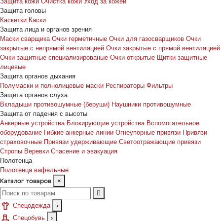
Защита кожи
Очистка кожи
Уход за кожей
Защита головы
Каскетки
Каски
Защита лица и органов зрения
Маски сварщика
Очки герметичные
Очки для газосварщиков
Очки
закрытые с непрямой вентиляцией
Очки закрытые с прямой вентиляцией
Очки защитные специализированые
Очки открытые
Щитки защитные
лицевые
Защита органов дыхания
Полумаски и полнолицевые маски
Респираторы
Фильтры
Защита органов слуха
Вкладыши противошумные (беруши)
Наушники противошумные
Защита от падения с высоты
Анкерные устройства
Блокирующие устройства
Вспомогательное
оборудование
Гибкие анкерные линии
Огнеупорные привязи
Привязи
страховочные
Привязи удерживающие
Светоотражающие привязи
Стропы
Веревки
Спасение и эвакуация
Полотенца
Полотенца вафельные
×
Каталог товаров
Спецодежда
›
Спецобувь
›