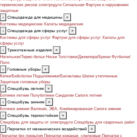
термических рисков электродуги
Сигнальная
Фартуки и нарукавники
защитные
‹
×
Спецодежда для медицины
Костюмы медицинские
Халаты медицинские
‹
×
Спецодежда для сферы услуг
Костюмы для сферы услуг
Фартуки для сферы услуг
Халаты для
сферы услуг
‹
×
Трикотажные изделия
Нательное/Термо белье
Носки
Толстовки/Джемпера/Брюки
Футболки/
Поло
‹
×
Головные уборы
Кепки/Бейсболки
Подшлемники/Балаклавы
Шапки утепленные
Защитные головные уборы
‹
×
Спецобувь летняя
Ботинки летние
Полуботинки
Сандалии
Сапоги летние
‹
×
Спецобувь зимняя
Ботинки зимние
Валяная, ЭВА, Комбинированная
Сапоги зимние
‹
×
Спецобувь термостойкая
Спецобувь для защиты от электродуги
Спецобувь для сварочных работ
‹
×
Перчатки от механических воздействий
Перчатки без покрытия
Перчатки кожаные, спилковые
Перчатки с