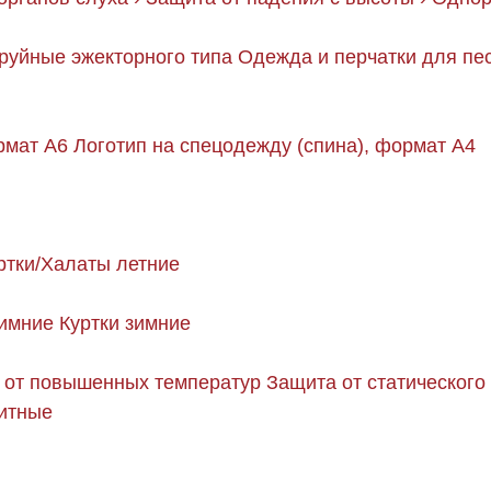
руйные эжекторного типа
Одежда и перчатки для пе
рмат А6
Логотип на спецодежду (спина), формат А4
ртки/Халаты летние
имние
Куртки зимние
 от повышенных температур
Защита от статического
щитные