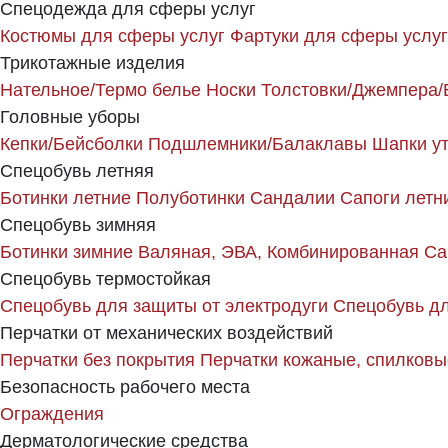
Спецодежда для сферы услуг
Костюмы для сферы услуг
Фартуки для сферы услуг
Трикотажные изделия
Нательное/Термо белье
Носки
Толстовки/Джемпера/
Головные уборы
Кепки/Бейсболки
Подшлемники/Балаклавы
Шапки у
Спецобувь летняя
Ботинки летние
Полуботинки
Сандалии
Сапоги летн
Спецобувь зимняя
Ботинки зимние
Валяная, ЭВА, Комбинированная
Са
Спецобувь термостойкая
Спецобувь для защиты от электродуги
Спецобувь дл
Перчатки от механических воздействий
Перчатки без покрытия
Перчатки кожаные, спилковы
Безопасность рабочего места
Ограждения
Дерматологические средства