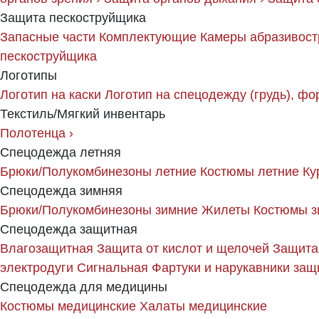
Защита пескоструйщика
Запасные части
Комплектующие
Камеры абразивост
пескоструйщика
Логотипы
Логотип на каски
Логотип на спецодежду (грудь), фо
Текстиль/Мягкий инвентарь
Полотенца
›
Спецодежда летняя
Брюки/Полукомбинезоны летние
Костюмы летние
Ку
Спецодежда зимняя
Брюки/Полукомбинезоны зимние
Жилеты
Костюмы з
Спецодежда защитная
Влагозащитная
Защита от кислот и щелочей
Защита
электродуги
Сигнальная
Фартуки и нарукавники за
Спецодежда для медицины
Костюмы медицинские
Халаты медицинские