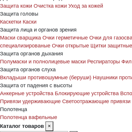
Защита кожи
Очистка кожи
Уход за кожей
Защита головы
Каскетки
Каски
Защита лица и органов зрения
Маски сварщика
Очки герметичные
Очки для газосв
специализированые
Очки открытые
Щитки защитные
Защита органов дыхания
Полумаски и полнолицевые маски
Респираторы
Фил
Защита органов слуха
Вкладыши противошумные (беруши)
Наушники прот
Защита от падения с высоты
Анкерные устройства
Блокирующие устройства
Вспо
Привязи удерживающие
Светоотражающие привязи
Полотенца
Полотенца вафельные
Каталог товаров
×