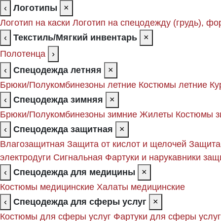
‹
Логотипы
×
Логотип на каски
Логотип на спецодежду (грудь), фо
‹
Текстиль/Мягкий инвентарь
×
Полотенца
›
‹
Спецодежда летняя
×
Брюки/Полукомбинезоны летние
Костюмы летние
Ку
‹
Спецодежда зимняя
×
Брюки/Полукомбинезоны зимние
Жилеты
Костюмы з
‹
Спецодежда защитная
×
Влагозащитная
Защита от кислот и щелочей
Защита
электродуги
Сигнальная
Фартуки и нарукавники за
‹
Спецодежда для медицины
×
Костюмы медицинские
Халаты медицинские
‹
Спецодежда для сферы услуг
×
Костюмы для сферы услуг
Фартуки для сферы услуг