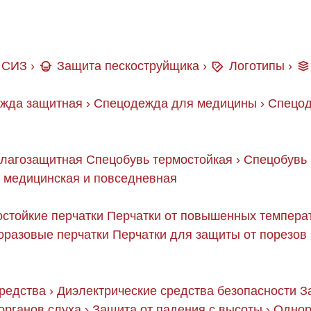
СИЗ
›
Защита пескоструйщика
›
Логотипы
›
жда защитная
›
Спецодежда для медицины
›
Спецод
влагозащитная
Спецобувь термостойкая
›
Спецобувь 
 медицинская и повседневная
стойкие перчатки
Перчатки от повышенных темпера
оразовые перчатки
Перчатки для защиты от порезов
редства
›
Диэлектрические средства безопасности
З
органов слуха
›
Защита от падения с высоты
›
Однор