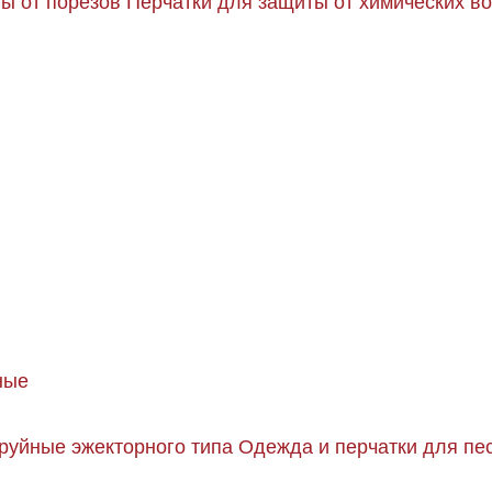
ы от порезов
Перчатки для защиты от химических в
ные
руйные эжекторного типа
Одежда и перчатки для пе