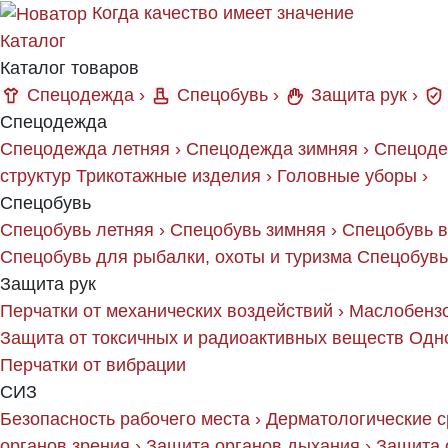
Когда качество имеет значение
Каталог
Каталог товаров
Спецодежда
›
Спецобувь
›
Защита рук
›
Спецодежда
Спецодежда летняя
›
Спецодежда зимняя
›
Спецоде
структур
Трикотажные изделия
›
Головные уборы
›
Спецобувь
Спецобувь летняя
›
Спецобувь зимняя
›
Спецобувь 
Спецобувь для рыбалки, охоты и туризма
Спецобувь
Защита рук
Перчатки от механических воздействий
›
Маслобензо
Защита от токсичных и радиоактивных веществ
Одн
Перчатки от вибрации
СИЗ
Безопасность рабочего места
›
Дерматологические с
органов зрения
›
Защита органов дыхания
›
Защита 