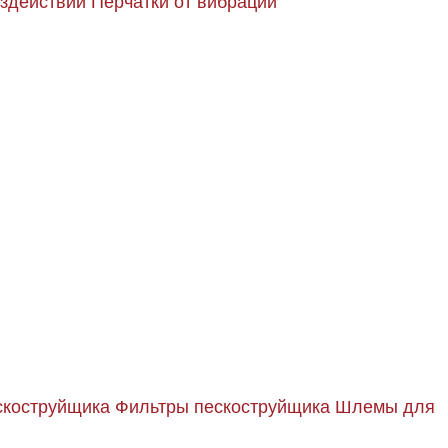
оздействий
Перчатки от вибрации
скоструйщика
Фильтры пескоструйщика
Шлемы для