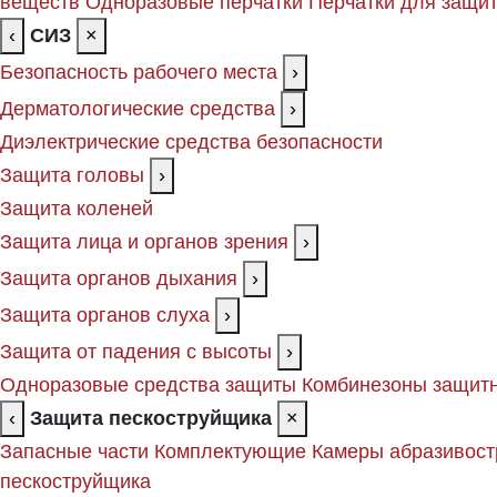
веществ
Одноразовые перчатки
Перчатки для защит
‹
СИЗ
×
Безопасность рабочего места
›
Дерматологические средства
›
Диэлектрические средства безопасности
Защита головы
›
Защита коленей
Защита лица и органов зрения
›
Защита органов дыхания
›
Защита органов слуха
›
Защита от падения с высоты
›
Одноразовые средства защиты
Комбинезоны защит
‹
Защита пескоструйщика
×
Запасные части
Комплектующие
Камеры абразивост
пескоструйщика