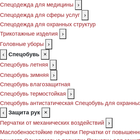
Спецодежда для медицины
›
Спецодежда для сферы услуг
›
Спецодежда для охранных структур
Трикотажные изделия
›
Головные уборы
›
‹
Спецобувь
×
Спецобувь летняя
›
Спецобувь зимняя
›
Спецобувь влагозащитная
Спецобувь термостойкая
›
Спецобувь антистатическая
Спецобувь для охранных
‹
Защита рук
×
Перчатки от механических воздействий
›
Маслобензостойкие перчатки
Перчатки от повышенн