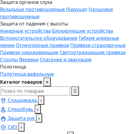
Защита органов слуха
Вкладыши противошумные (беруши)
Наушники
противошумные
Защита от падения с высоты
Анкерные устройства
Блокирующие устройства
Вспомогательное оборудование
Гибкие анкерные
линии
Огнеупорные привязи
Привязи страховочные
Привязи удерживающие
Светоотражающие привязи
Стропы
Веревки
Спасение и эвакуация
Полотенца
Полотенца вафельные
Каталог товаров
×
Спецодежда
›
Спецобувь
›
Защита рук
›
СИЗ
›