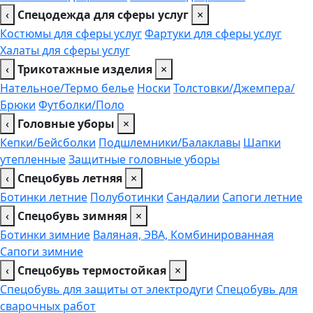
‹
Спецодежда для сферы услуг
×
Костюмы для сферы услуг
Фартуки для сферы услуг
Халаты для сферы услуг
‹
Трикотажные изделия
×
Нательное/Термо белье
Носки
Толстовки/Джемпера/
Брюки
Футболки/Поло
‹
Головные уборы
×
Кепки/Бейсболки
Подшлемники/Балаклавы
Шапки
утепленные
Защитные головные уборы
‹
Спецобувь летняя
×
Ботинки летние
Полуботинки
Сандалии
Сапоги летние
‹
Спецобувь зимняя
×
Ботинки зимние
Валяная, ЭВА, Комбинированная
Сапоги зимние
‹
Спецобувь термостойкая
×
Спецобувь для защиты от электродуги
Спецобувь для
сварочных работ