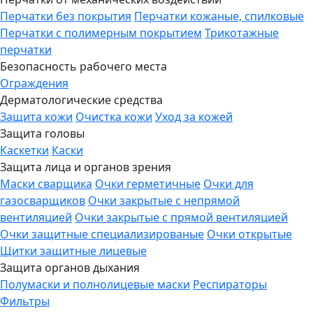
Перчатки без покрытия
Перчатки кожаные, спилковые
Перчатки с полимерным покрытием
Трикотажные
перчатки
Безопасность рабочего места
Ограждения
Дерматологические средства
Защита кожи
Очистка кожи
Уход за кожей
Защита головы
Каскетки
Каски
Защита лица и органов зрения
Маски сварщика
Очки герметичные
Очки для
газосварщиков
Очки закрытые с непрямой
вентиляцией
Очки закрытые с прямой вентиляцией
Очки защитные специализированые
Очки открытые
Щитки защитные лицевые
Защита органов дыхания
Полумаски и полнолицевые маски
Респираторы
Фильтры