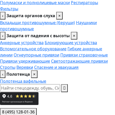
Полумаски и полнолицевые маски
Респираторы
Фильтры
‹
Защита органов слуха
×
Вкладыши противошумные (беруши)
Наушники
противошумные
‹
Защита от падения с высоты
×
Анкерные устройства
Блокирующие устройства
Вспомогательное оборудование
Гибкие анкерные
линии
Огнеупорные привязи
Привязи страховочные
Привязи удерживающие
Светоотражающие привязи
Стропы
Веревки
Спасение и эвакуация
‹
Полотенца
×
Полотенца вафельные
8 (495) 128-01-36