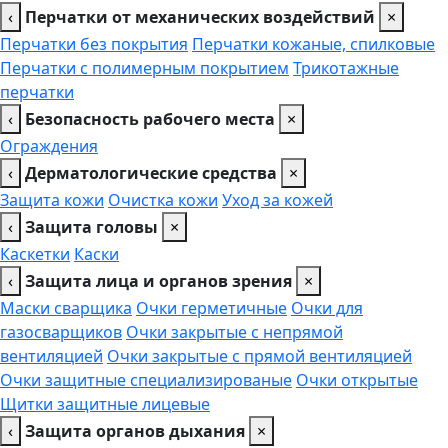
‹
Перчатки от механических воздействий
×
Перчатки без покрытия
Перчатки кожаные, спилковые
Перчатки с полимерным покрытием
Трикотажные
перчатки
‹
Безопасность рабочего места
×
Ограждения
‹
Дерматологические средства
×
Защита кожи
Очистка кожи
Уход за кожей
‹
Защита головы
×
Каскетки
Каски
‹
Защита лица и органов зрения
×
Маски сварщика
Очки герметичные
Очки для
газосварщиков
Очки закрытые с непрямой
вентиляцией
Очки закрытые с прямой вентиляцией
Очки защитные специализированые
Очки открытые
Щитки защитные лицевые
‹
Защита органов дыхания
×