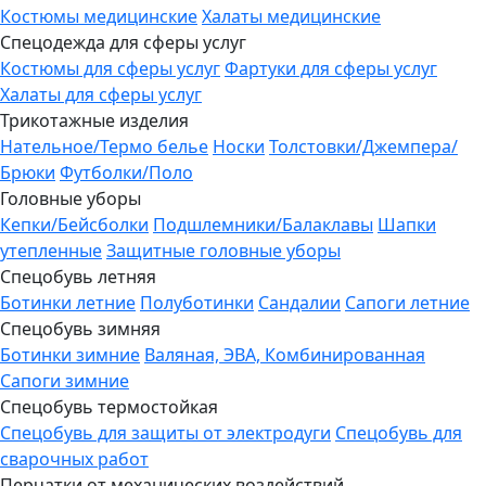
Костюмы медицинские
Халаты медицинские
Спецодежда для сферы услуг
Костюмы для сферы услуг
Фартуки для сферы услуг
Халаты для сферы услуг
Трикотажные изделия
Нательное/Термо белье
Носки
Толстовки/Джемпера/
Брюки
Футболки/Поло
Головные уборы
Кепки/Бейсболки
Подшлемники/Балаклавы
Шапки
утепленные
Защитные головные уборы
Спецобувь летняя
Ботинки летние
Полуботинки
Сандалии
Сапоги летние
Спецобувь зимняя
Ботинки зимние
Валяная, ЭВА, Комбинированная
Сапоги зимние
Спецобувь термостойкая
Спецобувь для защиты от электродуги
Спецобувь для
сварочных работ
Перчатки от механических воздействий