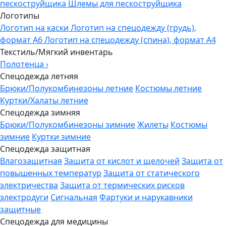
пескоструйщика
Шлемы для пескоструйщика
Логотипы
Логотип на каски
Логотип на спецодежду (грудь),
формат А6
Логотип на спецодежду (спина), формат А4
Текстиль/Мягкий инвентарь
Полотенца
›
Спецодежда летняя
Брюки/Полукомбинезоны летние
Костюмы летние
Куртки/Халаты летние
Спецодежда зимняя
Брюки/Полукомбинезоны зимние
Жилеты
Костюмы
зимние
Куртки зимние
Спецодежда защитная
Влагозащитная
Защита от кислот и щелочей
Защита от
повышенных температур
Защита от статического
электричества
Защита от термических рисков
электродуги
Сигнальная
Фартуки и нарукавники
защитные
Спецодежда для медицины