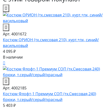
Арт. 4001672
Костюм ОРИОН (тк.смесовая 210), курт.+пк, синий/
васильковый
4 095 ₽
В наличии
Арт. 4002185
Костюм Флофт-1 Премиум СОП (тк.Смесовая,240)
брюки, т.серый/серый/красный
5 403 ₽