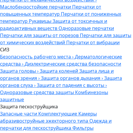
Маслобензостойкие перчатки
Перчатки от
повышенных температур
Перчатки от пониженных
температур
Рукавицы
Защита от токсичных и
радиоактивных веществ
Одноразовые перчатки
Перчатки для защиты от порезов
Перчатки для защиты
от химических воздействий
Перчатки от вибрации
СИЗ
Безопасность рабочего места
›
Дерматологические
средства
›
Диэлектрические средства безопасности
Защита головы
›
Защита коленей
Защита лица и
органов зрения
›
Защита органов дыхания
›
Защита
органов слуха
›
Защита от падения с высоты
›
Одноразовые средства защиты
Комбинезоны
защитные
Защита пескоструйщика
Запасные части
Комплектующие
Камеры
абразивоструйные эжекторного типа
Одежда и
перчатки для пескоструйщика
Фильтры