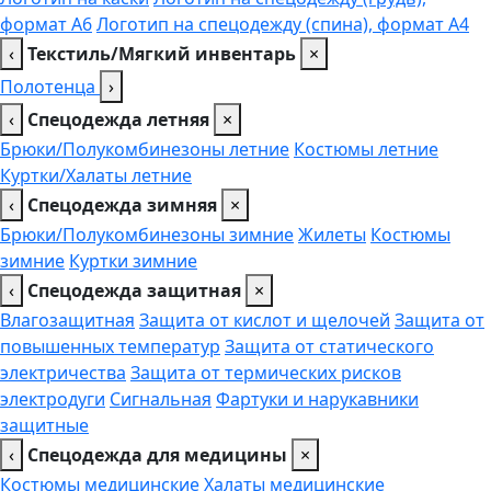
формат А6
Логотип на спецодежду (спина), формат А4
‹
Текстиль/Мягкий инвентарь
×
Полотенца
›
‹
Спецодежда летняя
×
Брюки/Полукомбинезоны летние
Костюмы летние
Куртки/Халаты летние
‹
Спецодежда зимняя
×
Брюки/Полукомбинезоны зимние
Жилеты
Костюмы
зимние
Куртки зимние
‹
Спецодежда защитная
×
Влагозащитная
Защита от кислот и щелочей
Защита от
повышенных температур
Защита от статического
электричества
Защита от термических рисков
электродуги
Сигнальная
Фартуки и нарукавники
защитные
‹
Спецодежда для медицины
×
Костюмы медицинские
Халаты медицинские