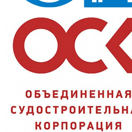
Дорожные работы, строительство рядом с транспортом, объекты
с высокими требованиями к видимости персонала.
Ключевые преимущества
Широкие светоотражающие полосы 50 мм и сигнальный
оранжевый:
максимальная заметность на объекте;
Водоотталкивающая пропитка:
защита от брызг и лёгкого
дождя;
Накладные карманы:
инструмент и мелочи под рукой;
Комплект куртка+брюки:
проще подобрать размер
отдельно для верха и низа;
Демисезонное исполнение:
подходит на лето и
межсезонье.
Характеристики и стандарты
Модель
Костюм КОСЭ 310-1
Комплектность
куртка + брюки
Застёжка
пуговицы