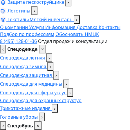
Защита пескоструйщика
›
Логотипы
›
Текстиль/Мягкий инвентарь
›
О компании
Услуги
Информация
Доставка
Контакты
Подбор по профессиям
Обосновать НМЦК
8 (495) 128-01-36
Отдел продаж и консультации
‹
Спецодежда
×
Спецодежда летняя
›
Спецодежда зимняя
›
Спецодежда защитная
›
Спецодежда для медицины
›
Спецодежда для сферы услуг
›
Спецодежда для охранных структур
Трикотажные изделия
›
Головные уборы
›
‹
Спецобувь
×