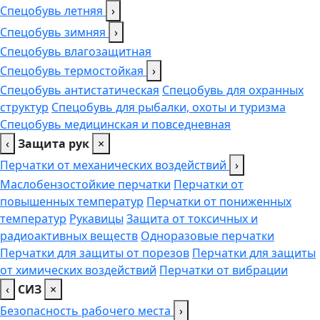
Спецобувь летняя
›
Спецобувь зимняя
›
Спецобувь влагозащитная
Спецобувь термостойкая
›
Спецобувь антистатическая
Спецобувь для охранных
структур
Спецобувь для рыбалки, охоты и туризма
Спецобувь медицинская и повседневная
‹
Защита рук
×
Перчатки от механических воздействий
›
Маслобензостойкие перчатки
Перчатки от
повышенных температур
Перчатки от пониженных
температур
Рукавицы
Защита от токсичных и
радиоактивных веществ
Одноразовые перчатки
Перчатки для защиты от порезов
Перчатки для защиты
от химических воздействий
Перчатки от вибрации
‹
СИЗ
×
Безопасность рабочего места
›