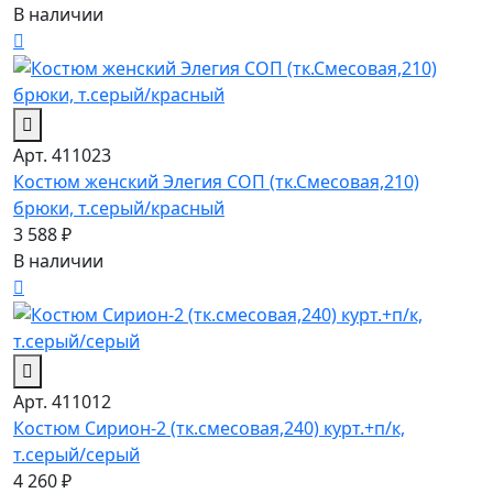
В наличии
Арт. 411023
Костюм женский Элегия СОП (тк.Смесовая,210)
брюки, т.серый/красный
3 588 ₽
В наличии
Арт. 411012
Костюм Сирион-2 (тк.смесовая,240) курт.+п/к,
т.серый/серый
4 260 ₽