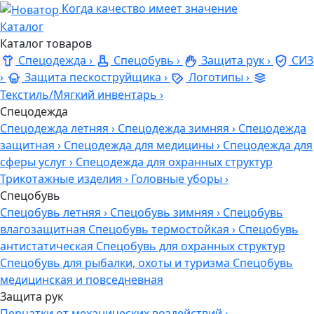
Когда качество имеет значение
Каталог
Каталог товаров
Спецодежда
›
Спецобувь
›
Защита рук
›
СИЗ
›
Защита пескоструйщика
›
Логотипы
›
Текстиль/Мягкий инвентарь
›
Спецодежда
Спецодежда летняя
›
Спецодежда зимняя
›
Спецодежда
защитная
›
Спецодежда для медицины
›
Спецодежда для
сферы услуг
›
Спецодежда для охранных структур
Трикотажные изделия
›
Головные уборы
›
Спецобувь
Спецобувь летняя
›
Спецобувь зимняя
›
Спецобувь
влагозащитная
Спецобувь термостойкая
›
Спецобувь
антистатическая
Спецобувь для охранных структур
Спецобувь для рыбалки, охоты и туризма
Спецобувь
медицинская и повседневная
Защита рук
Перчатки от механических воздействий
›