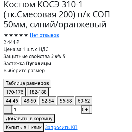
Костюм КОСЭ 310-1
(тк.Смесовая 200) п/к СОП
50мм, синий/оранжевый
★★★★★
Нет отзывов
2 444 ₽
Цена за 1 шт. с НДС
Защитные свойства
З
Ми
В
Застежка
Пуговицы
Выберите размер
Таблица размеров
170-176
182-188
44-46
48-50
52-54
56-58
60-62
44-46
−
48-50
52-54
56-58
60-62
+
Добавить в корзину
Купить в 1 клик
Запросить КП