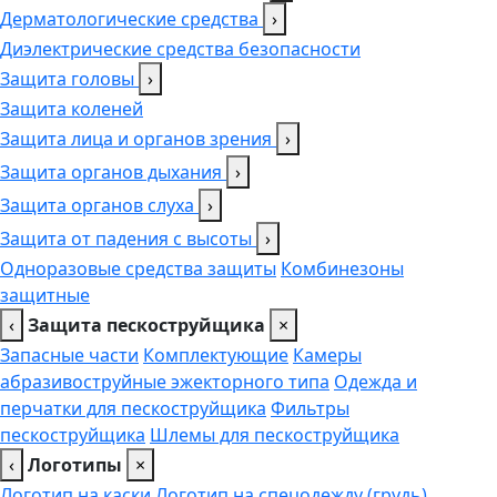
Дерматологические средства
›
Диэлектрические средства безопасности
Защита головы
›
Защита коленей
Защита лица и органов зрения
›
Защита органов дыхания
›
Защита органов слуха
›
Защита от падения с высоты
›
Одноразовые средства защиты
Комбинезоны
защитные
‹
Защита пескоструйщика
×
Запасные части
Комплектующие
Камеры
абразивоструйные эжекторного типа
Одежда и
перчатки для пескоструйщика
Фильтры
пескоструйщика
Шлемы для пескоструйщика
‹
Логотипы
×
Логотип на каски
Логотип на спецодежду (грудь),