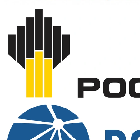
З (от общих производственных
Защитные свойства
загрязнений), Ми (от
истирания), Ву (водоупорность)
Особенности модели
накладные карманы
Плотность ткани
200 гр/м2
Пол
мужской
Пропитка
водоотталкивающая
Светоотражающие
да (СОП 50 мм)
элементы
Сезон
демисезон, лето
Состав ткани
20% хлопок, 80% ПЭ
темно-синий, отделка
Цвет
оранжевый
Артикул
4001649
Вопросы и ответы