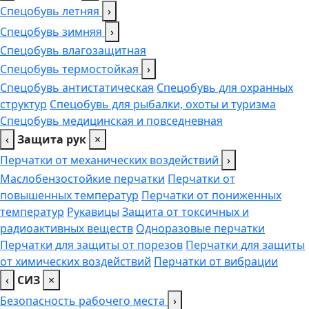
Спецобувь летняя
›
Спецобувь зимняя
›
Спецобувь влагозащитная
Спецобувь термостойкая
›
Спецобувь антистатическая
Спецобувь для охранных
структур
Спецобувь для рыбалки, охоты и туризма
Спецобувь медицинская и повседневная
‹
Защита рук
×
Перчатки от механических воздействий
›
Маслобензостойкие перчатки
Перчатки от
повышенных температур
Перчатки от пониженных
температур
Рукавицы
Защита от токсичных и
радиоактивных веществ
Одноразовые перчатки
Перчатки для защиты от порезов
Перчатки для защиты
от химических воздействий
Перчатки от вибрации
‹
СИЗ
×
Безопасность рабочего места
›