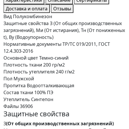
Доставка и оплата
Отзывы
Вид
Полукомбинезон
Защитные свойства
З (От общих производственных
загрязнений), Ми (От истирания), Тн (От пониженных
t), Ву (Водоупорность)
Нормативные документы
ТР/ТС 019/2011, ГОСТ
12.4.303-2016
Основной цвет
Темно-синий
Плотность ткани
200 гр/м2
Плотность утеплителя
240 г/м2
Пол
Мужской
Пропитка
Водоотталкивающая
Состав ткани
100% ПЭ
Утеплитель
Синтепон
Файлы
36906
Защитные свойства
З
(От общих производственных загрязнений)