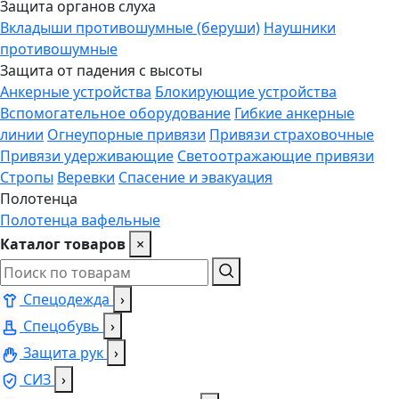
Защита органов слуха
Вкладыши противошумные (беруши)
Наушники
противошумные
Защита от падения с высоты
Анкерные устройства
Блокирующие устройства
Вспомогательное оборудование
Гибкие анкерные
линии
Огнеупорные привязи
Привязи страховочные
Привязи удерживающие
Светоотражающие привязи
Стропы
Веревки
Спасение и эвакуация
Полотенца
Полотенца вафельные
Каталог товаров
×
Спецодежда
›
Спецобувь
›
Защита рук
›
СИЗ
›