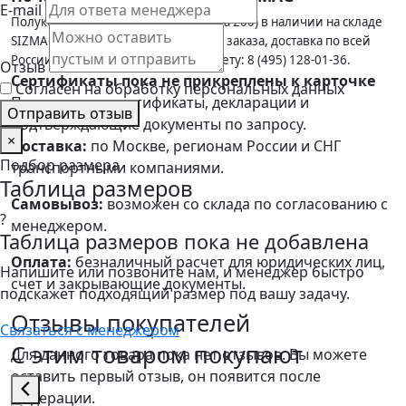
E-mail
Полукомбинезон СТАНДАРТ (тк.грета 200) в наличии на складе
SIZMAG в Москве — отгрузка в день заказа, доставка по всей
России. Работаем с юрлицами по счету: 8 (495) 128-01-36.
Отзыв
Сертификаты пока не прикреплены к карточке
Согласен на обработку персональных данных
Предоставим сертификаты, декларации и
Отправить отзыв
подтверждающие документы по запросу.
×
Доставка:
по Москве, регионам России и СНГ
Подбор размера
транспортными компаниями.
Таблица размеров
Самовывоз:
возможен со склада по согласованию с
?
менеджером.
Таблица размеров пока не добавлена
Оплата:
безналичный расчет для юридических лиц,
Напишите или позвоните нам, и менеджер быстро
счет и закрывающие документы.
подскажет подходящий размер под вашу задачу.
Отзывы покупателей
Связаться с менеджером
С этим товаром покупают
Для данного товара пока нет отзывов. Вы можете
оставить первый отзыв, он появится после
модерации.