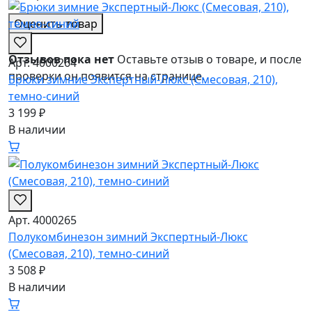
Оценить товар
★
Отзывов пока нет
Оставьте отзыв о товаре, и после
Арт. 4000264
проверки он появится на странице.
Брюки зимние Экспертный-Люкс (Смесовая, 210),
темно-синий
3 199 ₽
В наличии
Арт. 4000265
Полукомбинезон зимний Экспертный-Люкс
(Смесовая, 210), темно-синий
3 508 ₽
В наличии