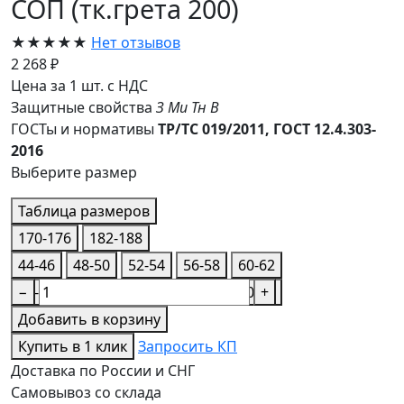
СОП (тк.грета 200)
★★★★★
Нет отзывов
2 268 ₽
Цена за 1 шт. с НДС
Защитные свойства
З
Ми
Тн
В
ГОСТы и нормативы
ТР/ТС 019/2011, ГОСТ 12.4.303-
2016
Выберите размер
Таблица размеров
170-176
182-188
44-46
48-50
52-54
56-58
60-62
44-46
−
48-50
52-54
56-58
60-62
+
Добавить в корзину
Купить в 1 клик
Запросить КП
Доставка по России и СНГ
Самовывоз со склада