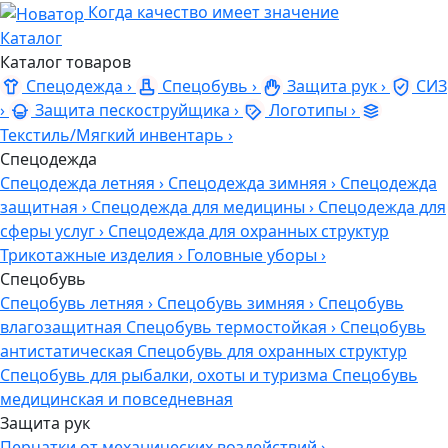
Когда качество имеет значение
Каталог
Каталог товаров
Спецодежда
›
Спецобувь
›
Защита рук
›
СИЗ
›
Защита пескоструйщика
›
Логотипы
›
Текстиль/Мягкий инвентарь
›
Спецодежда
Спецодежда летняя
›
Спецодежда зимняя
›
Спецодежда
защитная
›
Спецодежда для медицины
›
Спецодежда для
сферы услуг
›
Спецодежда для охранных структур
Трикотажные изделия
›
Головные уборы
›
Спецобувь
Спецобувь летняя
›
Спецобувь зимняя
›
Спецобувь
влагозащитная
Спецобувь термостойкая
›
Спецобувь
антистатическая
Спецобувь для охранных структур
Спецобувь для рыбалки, охоты и туризма
Спецобувь
медицинская и повседневная
Защита рук
Перчатки от механических воздействий
›