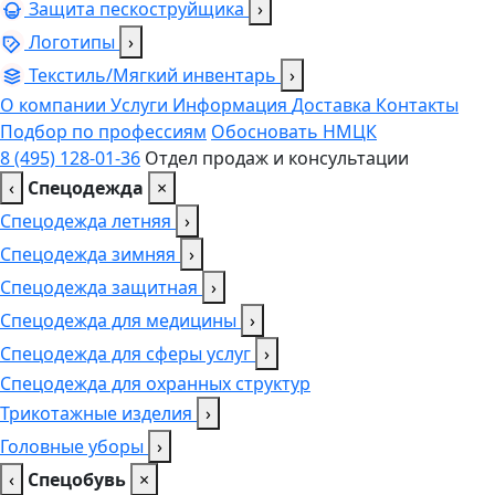
Защита пескоструйщика
›
Логотипы
›
Текстиль/Мягкий инвентарь
›
О компании
Услуги
Информация
Доставка
Контакты
Подбор по профессиям
Обосновать НМЦК
8 (495) 128-01-36
Отдел продаж и консультации
‹
Спецодежда
×
Спецодежда летняя
›
Спецодежда зимняя
›
Спецодежда защитная
›
Спецодежда для медицины
›
Спецодежда для сферы услуг
›
Спецодежда для охранных структур
Трикотажные изделия
›
Головные уборы
›
‹
Спецобувь
×