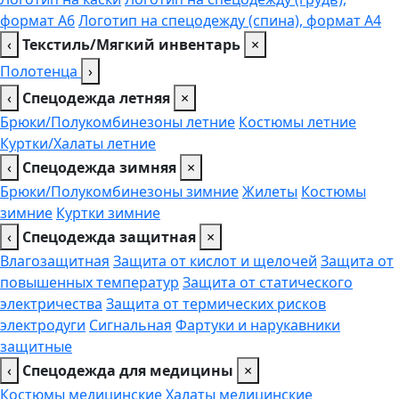
формат А6
Логотип на спецодежду (спина), формат А4
‹
Текстиль/Мягкий инвентарь
×
Полотенца
›
‹
Спецодежда летняя
×
Брюки/Полукомбинезоны летние
Костюмы летние
Куртки/Халаты летние
‹
Спецодежда зимняя
×
Брюки/Полукомбинезоны зимние
Жилеты
Костюмы
зимние
Куртки зимние
‹
Спецодежда защитная
×
Влагозащитная
Защита от кислот и щелочей
Защита от
повышенных температур
Защита от статического
электричества
Защита от термических рисков
электродуги
Сигнальная
Фартуки и нарукавники
защитные
‹
Спецодежда для медицины
×
Костюмы медицинские
Халаты медицинские