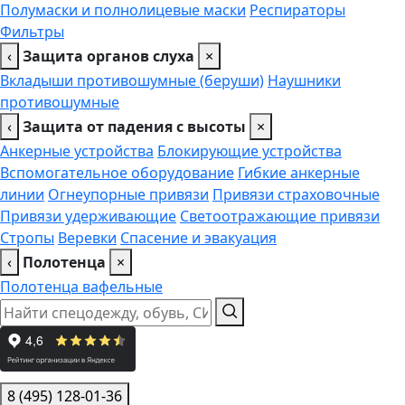
Полумаски и полнолицевые маски
Респираторы
Фильтры
‹
Защита органов слуха
×
Вкладыши противошумные (беруши)
Наушники
противошумные
‹
Защита от падения с высоты
×
Анкерные устройства
Блокирующие устройства
Вспомогательное оборудование
Гибкие анкерные
линии
Огнеупорные привязи
Привязи страховочные
Привязи удерживающие
Светоотражающие привязи
Стропы
Веревки
Спасение и эвакуация
‹
Полотенца
×
Полотенца вафельные
8 (495) 128-01-36