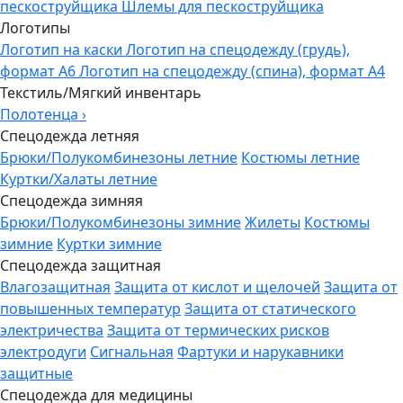
пескоструйщика
Шлемы для пескоструйщика
Логотипы
Логотип на каски
Логотип на спецодежду (грудь),
формат А6
Логотип на спецодежду (спина), формат А4
Текстиль/Мягкий инвентарь
Полотенца
›
Спецодежда летняя
Брюки/Полукомбинезоны летние
Костюмы летние
Куртки/Халаты летние
Спецодежда зимняя
Брюки/Полукомбинезоны зимние
Жилеты
Костюмы
зимние
Куртки зимние
Спецодежда защитная
Влагозащитная
Защита от кислот и щелочей
Защита от
повышенных температур
Защита от статического
электричества
Защита от термических рисков
электродуги
Сигнальная
Фартуки и нарукавники
защитные
Спецодежда для медицины