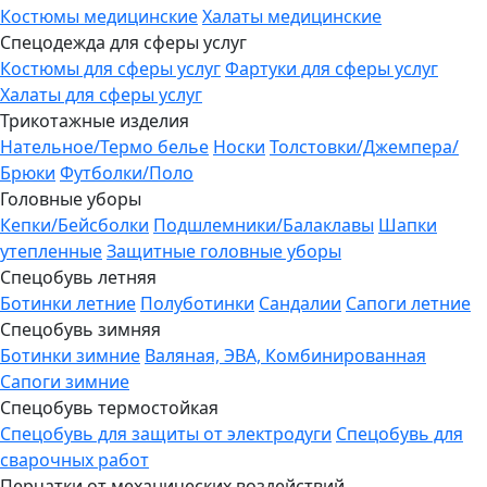
Костюмы медицинские
Халаты медицинские
Спецодежда для сферы услуг
Костюмы для сферы услуг
Фартуки для сферы услуг
Халаты для сферы услуг
Трикотажные изделия
Нательное/Термо белье
Носки
Толстовки/Джемпера/
Брюки
Футболки/Поло
Головные уборы
Кепки/Бейсболки
Подшлемники/Балаклавы
Шапки
утепленные
Защитные головные уборы
Спецобувь летняя
Ботинки летние
Полуботинки
Сандалии
Сапоги летние
Спецобувь зимняя
Ботинки зимние
Валяная, ЭВА, Комбинированная
Сапоги зимние
Спецобувь термостойкая
Спецобувь для защиты от электродуги
Спецобувь для
сварочных работ
Перчатки от механических воздействий