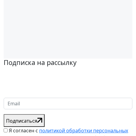
Подписка на рассылку
Надеемся установить хорошие и долгосрочные деловые
отношения с вашей компанией и с нетерпением ждем
получения от вас запросов
Подписаться
Я согласен с
политикой обработки персональных