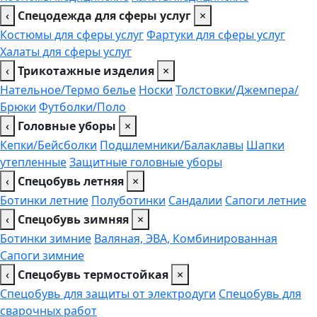
‹
Спецодежда для сферы услуг
×
Костюмы для сферы услуг
Фартуки для сферы услуг
Халаты для сферы услуг
‹
Трикотажные изделия
×
Нательное/Термо белье
Носки
Толстовки/Джемпера/
Брюки
Футболки/Поло
‹
Головные уборы
×
Кепки/Бейсболки
Подшлемники/Балаклавы
Шапки
утепленные
Защитные головные уборы
‹
Спецобувь летняя
×
Ботинки летние
Полуботинки
Сандалии
Сапоги летние
‹
Спецобувь зимняя
×
Ботинки зимние
Валяная, ЭВА, Комбинированная
Сапоги зимние
‹
Спецобувь термостойкая
×
Спецобувь для защиты от электродуги
Спецобувь для
сварочных работ