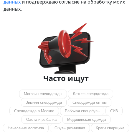
данных
и подтверждаю согласие на обработку моих
данных.
Часто ищут
Магазин спецодежды
Летняя спецодежда
Зимняя спецодежда
Спецодежда оптом
Спецодежда в Москве
Рабочая спецобувь
СИЗ
Охота и рыбалка
Медицинская одежда
Нанесение логотипа
Обувь резиновая
Краги сварщика