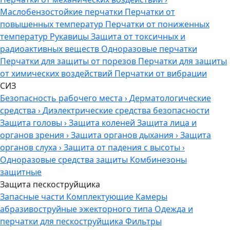
Маслобензостойкие перчатки
Перчатки от
повышенных температур
Перчатки от пониженных
температур
Рукавицы
Защита от токсичных и
радиоактивных веществ
Одноразовые перчатки
Перчатки для защиты от порезов
Перчатки для защиты
от химических воздействий
Перчатки от вибрации
СИЗ
Безопасность рабочего места
›
Дерматологические
средства
›
Диэлектрические средства безопасности
Защита головы
›
Защита коленей
Защита лица и
органов зрения
›
Защита органов дыхания
›
Защита
органов слуха
›
Защита от падения с высоты
›
Одноразовые средства защиты
Комбинезоны
защитные
Защита пескоструйщика
Запасные части
Комплектующие
Камеры
абразивоструйные эжекторного типа
Одежда и
перчатки для пескоструйщика
Фильтры