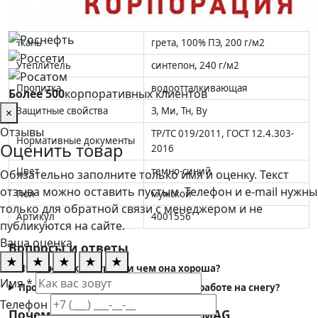
Полукомбинезон СТАНДАРТ
Модель
(тк.грета)
Ткань
грета, 100% ПЭ, 200 г/м2
Утеплитель
синтепон, 240 г/м2
Пропитка
водоотталкивающая
Более 500
корпоративных клиентов
Защитные свойства
З, Ми, Тн, Ву
×
Отзывы
ТР/ТС 019/2011, ГОСТ 12.4.303-
Нормативные документы
Оценить товар
2016
Цвет
темно-синий
Обязательно заполните только имя и оценку. Текст
отзыва можно оставить пустым. Телефон и e-mail нужны
Пол
мужской
только для обратной связи с менеджером и не
Артикул
4001556
публикуются на сайте.
Ваша оценка
Вопросы и ответы
★
★
★
★
★
Что такое ткань грета и чем она хороша?
Имя *
Промокает ли полукомбинезон при работе на снегу?
Телефон
Почему выгодно купить в SIZMAG