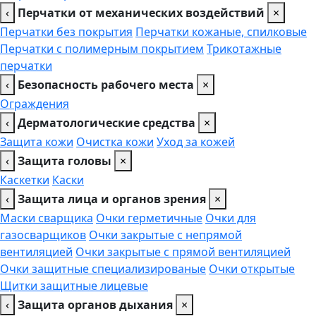
‹
Перчатки от механических воздействий
×
Перчатки без покрытия
Перчатки кожаные, спилковые
Перчатки с полимерным покрытием
Трикотажные
перчатки
‹
Безопасность рабочего места
×
Ограждения
‹
Дерматологические средства
×
Защита кожи
Очистка кожи
Уход за кожей
‹
Защита головы
×
Каскетки
Каски
‹
Защита лица и органов зрения
×
Маски сварщика
Очки герметичные
Очки для
газосварщиков
Очки закрытые с непрямой
вентиляцией
Очки закрытые с прямой вентиляцией
Очки защитные специализированые
Очки открытые
Щитки защитные лицевые
‹
Защита органов дыхания
×