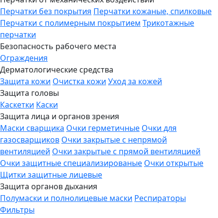
Перчатки без покрытия
Перчатки кожаные, спилковые
Перчатки с полимерным покрытием
Трикотажные
перчатки
Безопасность рабочего места
Ограждения
Дерматологические средства
Защита кожи
Очистка кожи
Уход за кожей
Защита головы
Каскетки
Каски
Защита лица и органов зрения
Маски сварщика
Очки герметичные
Очки для
газосварщиков
Очки закрытые с непрямой
вентиляцией
Очки закрытые с прямой вентиляцией
Очки защитные специализированые
Очки открытые
Щитки защитные лицевые
Защита органов дыхания
Полумаски и полнолицевые маски
Респираторы
Фильтры