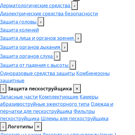
Дерматологические средства
›
Диэлектрические средства безопасности
Защита головы
›
Защита коленей
Защита лица и органов зрения
›
Защита органов дыхания
›
Защита органов слуха
›
Защита от падения с высоты
›
Одноразовые средства защиты
Комбинезоны
защитные
‹
Защита пескоструйщика
×
Запасные части
Комплектующие
Камеры
абразивоструйные эжекторного типа
Одежда и
перчатки для пескоструйщика
Фильтры
пескоструйщика
Шлемы для пескоструйщика
‹
Логотипы
×
Логотип на каски
Логотип на спецодежду (грудь),