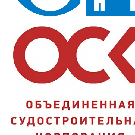
обеспечивает тепло в морозы при активной работе на улице.
Назначение и сферы применения
Строительные площадки, складские и производственные
территории зимой, сельское хозяйство, коммунальные и
ремонтные работы на открытом воздухе.
Ключевые преимущества
Плотная ткань грета:
200 г/м2 хорошо держит форму и
устойчива к загрязнениям;
Влагозащита:
водоотталкивающая пропитка не дает ткани
промокать;
Теплый утеплитель:
синтепон 240 г/м2 сохраняет тепло всю
смену;
Стойкость к истиранию:
класс Ми продлевает срок службы
модели;
Свободный крой:
высокая грудка полукомбинезона не
сковывает движения при наклонах.
Характеристики и стандарты