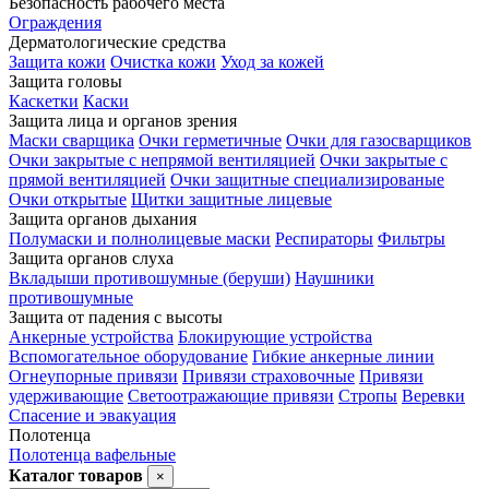
Безопасность рабочего места
Ограждения
Дерматологические средства
Защита кожи
Очистка кожи
Уход за кожей
Защита головы
Каскетки
Каски
Защита лица и органов зрения
Маски сварщика
Очки герметичные
Очки для газосварщиков
Очки закрытые с непрямой вентиляцией
Очки закрытые с
прямой вентиляцией
Очки защитные специализированые
Очки открытые
Щитки защитные лицевые
Защита органов дыхания
Полумаски и полнолицевые маски
Респираторы
Фильтры
Защита органов слуха
Вкладыши противошумные (беруши)
Наушники
противошумные
Защита от падения с высоты
Анкерные устройства
Блокирующие устройства
Вспомогательное оборудование
Гибкие анкерные линии
Огнеупорные привязи
Привязи страховочные
Привязи
удерживающие
Светоотражающие привязи
Стропы
Веревки
Спасение и эвакуация
Полотенца
Полотенца вафельные
Каталог товаров
×