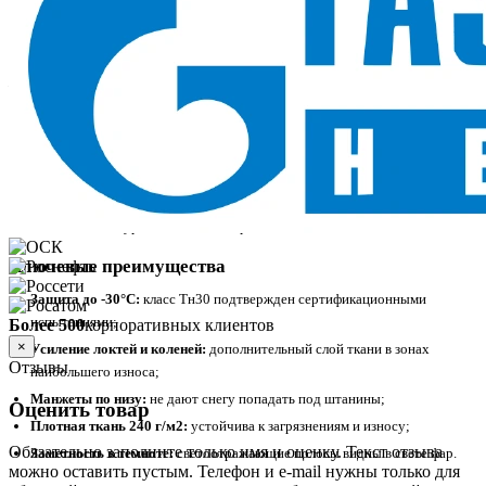
В наличии в SIZMAG (Москва), отгрузка в день заказа
Костюм зимний Ховард (тк.Смесовая,240) п/к, т.серый/черный/лимонный
— зимний костюм с классом Тн30 для температур до -30°С, допущенный к
работе в Особом климатическом поясе. Усиленные локти и колени
продлевают срок службы, а манжеты по низу штанин защищают от снега.
Назначение и сферы применения
Работа в сильные морозы на открытом воздухе, строительство и монтаж
зимой, объекты с суровым климатом, работа на коленях и в наклон.
Ключевые преимущества
Защита до -30°С:
класс Тн30 подтвержден сертификационными
испытаниями;
Более 500
корпоративных клиентов
×
Усиление локтей и коленей:
дополнительный слой ткани в зонах
Отзывы
наибольшего износа;
Манжеты по низу:
не дают снегу попадать под штанины;
Оценить товар
Плотная ткань 240 г/м2:
устойчива к загрязнениям и износу;
Обязательно заполните только имя и оценку. Текст отзыва
Заметность в темноте:
светоотражающие полосы видны в свете фар.
можно оставить пустым. Телефон и e-mail нужны только для