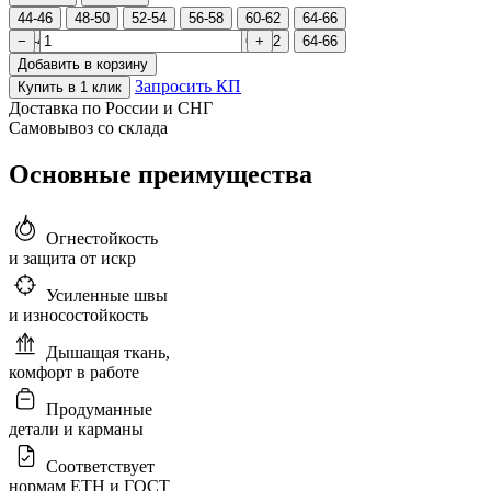
44-46
48-50
52-54
56-58
60-62
64-66
44-46
−
48-50
52-54
56-58
60-62
+
64-66
Добавить в корзину
Запросить КП
Купить в 1 клик
Доставка по России и СНГ
Самовывоз со склада
Основные преимущества
Огнестойкость
и защита от искр
Усиленные швы
и износостойкость
Дышащая ткань,
комфорт в работе
Продуманные
детали и карманы
Соответствует
нормам ЕТН и ГОСТ