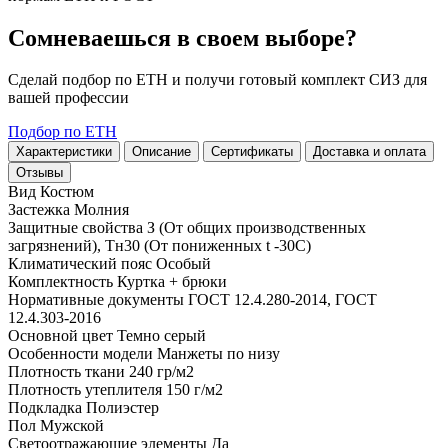
Сомневаешься в своем выборе?
Сделай подбор по ЕТН и получи готовый комплект СИЗ для
вашей профессии
Подбор по ЕТН
Характеристики
Описание
Сертификаты
Доставка и оплата
Отзывы
Вид
Костюм
Застежка
Молния
Защитные свойства
З (От общих производственных
загрязнений), Тн30 (От пониженных t -30С)
Климатический пояс
Особый
Комплектность
Куртка + брюки
Нормативные документы
ГОСТ 12.4.280-2014, ГОСТ
12.4.303-2016
Основной цвет
Темно серый
Особенности модели
Манжеты по низу
Плотность ткани
240 гр/м2
Плотность утеплителя
150 г/м2
Подкладка
Полиэстер
Пол
Мужской
Светоотражающие элементы
Да