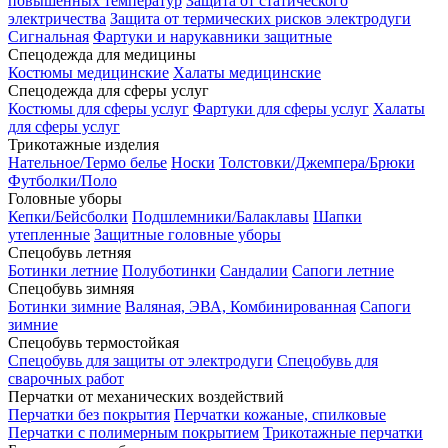
повышенных температур
Защита от статического
электричества
Защита от термических рисков электродуги
Сигнальная
Фартуки и нарукавники защитные
Спецодежда для медицины
Костюмы медицинские
Халаты медицинские
Спецодежда для сферы услуг
Костюмы для сферы услуг
Фартуки для сферы услуг
Халаты
для сферы услуг
Трикотажные изделия
Нательное/Термо белье
Носки
Толстовки/Джемпера/Брюки
Футболки/Поло
Головные уборы
Кепки/Бейсболки
Подшлемники/Балаклавы
Шапки
утепленные
Защитные головные уборы
Спецобувь летняя
Ботинки летние
Полуботинки
Сандалии
Сапоги летние
Спецобувь зимняя
Ботинки зимние
Валяная, ЭВА, Комбинированная
Сапоги
зимние
Спецобувь термостойкая
Спецобувь для защиты от электродуги
Спецобувь для
сварочных работ
Перчатки от механических воздействий
Перчатки без покрытия
Перчатки кожаные, спилковые
Перчатки с полимерным покрытием
Трикотажные перчатки