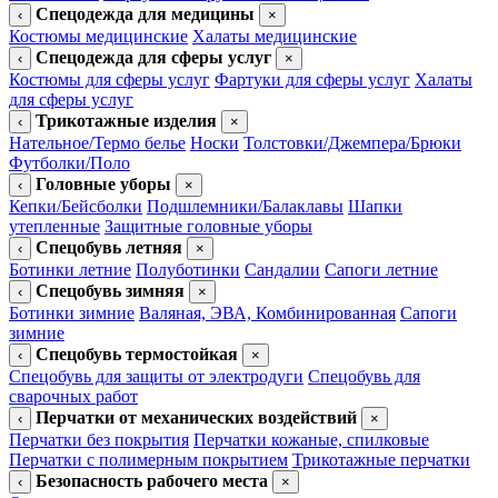
Спецодежда для медицины
‹
×
Костюмы медицинские
Халаты медицинские
Спецодежда для сферы услуг
‹
×
Костюмы для сферы услуг
Фартуки для сферы услуг
Халаты
для сферы услуг
Трикотажные изделия
‹
×
Нательное/Термо белье
Носки
Толстовки/Джемпера/Брюки
Футболки/Поло
Головные уборы
‹
×
Кепки/Бейсболки
Подшлемники/Балаклавы
Шапки
утепленные
Защитные головные уборы
Спецобувь летняя
‹
×
Ботинки летние
Полуботинки
Сандалии
Сапоги летние
Спецобувь зимняя
‹
×
Ботинки зимние
Валяная, ЭВА, Комбинированная
Сапоги
зимние
Спецобувь термостойкая
‹
×
Спецобувь для защиты от электродуги
Спецобувь для
сварочных работ
Перчатки от механических воздействий
‹
×
Перчатки без покрытия
Перчатки кожаные, спилковые
Перчатки с полимерным покрытием
Трикотажные перчатки
Безопасность рабочего места
‹
×