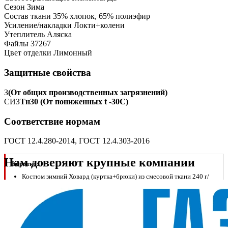
Сезон
Зима
Состав ткани
35% хлопок, 65% полиэфир
Усиление/накладки
Локти+колени
Утеплитель
Аляска
Файлы
37267
Цвет отделки
Лимонный
Защитные свойства
З
(От общих производственных загрязнений)
СИЗ
Тн30 (От пониженных t -30С)
Соответствие нормам
ГОСТ 12.4.280-2014, ГОСТ 12.4.303-2016
Нам доверяют крупные компании
Коротко:
Костюм зимний Ховард (куртка+брюки) из смесовой ткани 240 г/
м2, т.серый/черный/лимонный
Класс З+Тн30 — защита от холода до -30°С; ГОСТ 12.4.280-2014,
ГОСТ 12.4.303-2016
Утеплитель Аляска, усиленные локти и колени, манжеты по низу