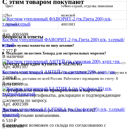
С этим товаром покупают
Цвет
темно-серый, отделка лимонная
Пол
мужской
Артикул
4001983
Арт. 4001609
Вопросы и ответы
Костюм утепленный ФАВОРИТ-2 (тк.Грета 200) п/к, т.серый/
серый
Зачем нужны манжеты по низу штанин?
7 277 ₽
Подходит ли костюм Ховард для экстремальных морозов?
В наличии
Почему выгодно купить в SIZMAG
Арт. 4001597
Костюм утепленный АНТЕЙ (тк.смесовая 200), курт.+пк
Костюм зимний Ховард в наличии на складе SIZMAG в Москве — отгрузка в
7 098 ₽
день заказа, доставка по всей России. Работаем с юрлицами по счету: 8
В наличии
(495) 128-01-36.
Сертификаты пока не прикреплены к карточке
Предоставим сертификаты, декларации и подтверждающие
документы по запросу.
Арт. 4001599
Костюм утепленный БАЛТИКА (тк.Оксфорд 95) п/к, т.серый/
Доставка:
по Москве, регионам России и СНГ
красный
транспортными компаниями.
6 510 ₽
Самовывоз:
возможен со склада по согласованию с
В наличии