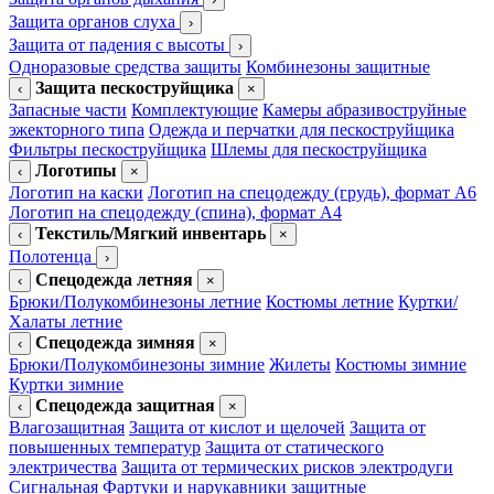
Защита органов слуха
›
Защита от падения с высоты
›
Одноразовые средства защиты
Комбинезоны защитные
Защита пескоструйщика
‹
×
Запасные части
Комплектующие
Камеры абразивоструйные
эжекторного типа
Одежда и перчатки для пескоструйщика
Фильтры пескоструйщика
Шлемы для пескоструйщика
Логотипы
‹
×
Логотип на каски
Логотип на спецодежду (грудь), формат А6
Логотип на спецодежду (спина), формат А4
Текстиль/Мягкий инвентарь
‹
×
Полотенца
›
Спецодежда летняя
‹
×
Брюки/Полукомбинезоны летние
Костюмы летние
Куртки/
Халаты летние
Спецодежда зимняя
‹
×
Брюки/Полукомбинезоны зимние
Жилеты
Костюмы зимние
Куртки зимние
Спецодежда защитная
‹
×
Влагозащитная
Защита от кислот и щелочей
Защита от
повышенных температур
Защита от статического
электричества
Защита от термических рисков электродуги
Сигнальная
Фартуки и нарукавники защитные