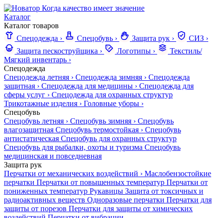
Когда качество имеет значение
Каталог
Каталог товаров
Спецодежда
›
Спецобувь
›
Защита рук
›
СИЗ
›
Защита пескоструйщика
›
Логотипы
›
Текстиль/
Мягкий инвентарь
›
Спецодежда
Спецодежда летняя
›
Спецодежда зимняя
›
Спецодежда
защитная
›
Спецодежда для медицины
›
Спецодежда для
сферы услуг
›
Спецодежда для охранных структур
Трикотажные изделия
›
Головные уборы
›
Спецобувь
Спецобувь летняя
›
Спецобувь зимняя
›
Спецобувь
влагозащитная
Спецобувь термостойкая
›
Спецобувь
антистатическая
Спецобувь для охранных структур
Спецобувь для рыбалки, охоты и туризма
Спецобувь
медицинская и повседневная
Защита рук
Перчатки от механических воздействий
›
Маслобензостойкие
перчатки
Перчатки от повышенных температур
Перчатки от
пониженных температур
Рукавицы
Защита от токсичных и
радиоактивных веществ
Одноразовые перчатки
Перчатки для
защиты от порезов
Перчатки для защиты от химических
воздействий
Перчатки от вибрации