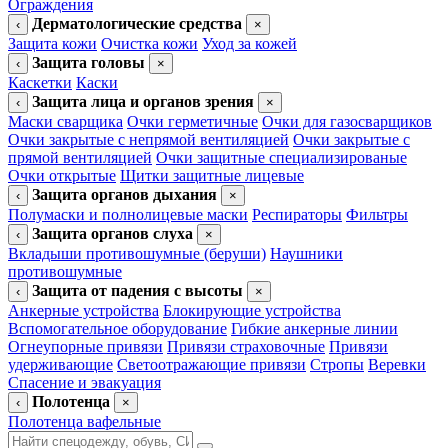
Ограждения
Дерматологические средства
‹
×
Защита кожи
Очистка кожи
Уход за кожей
Защита головы
‹
×
Каскетки
Каски
Защита лица и органов зрения
‹
×
Маски сварщика
Очки герметичные
Очки для газосварщиков
Очки закрытые с непрямой вентиляцией
Очки закрытые с
прямой вентиляцией
Очки защитные специализированые
Очки открытые
Щитки защитные лицевые
Защита органов дыхания
‹
×
Полумаски и полнолицевые маски
Респираторы
Фильтры
Защита органов слуха
‹
×
Вкладыши противошумные (беруши)
Наушники
противошумные
Защита от падения с высоты
‹
×
Анкерные устройства
Блокирующие устройства
Вспомогательное оборудование
Гибкие анкерные линии
Огнеупорные привязи
Привязи страховочные
Привязи
удерживающие
Светоотражающие привязи
Стропы
Веревки
Спасение и эвакуация
Полотенца
‹
×
Полотенца вафельные