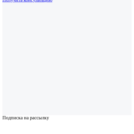
Подписка на рассылку
Надеемся установить хорошие и долгосрочные деловые
отношения с вашей компанией и с нетерпением ждем