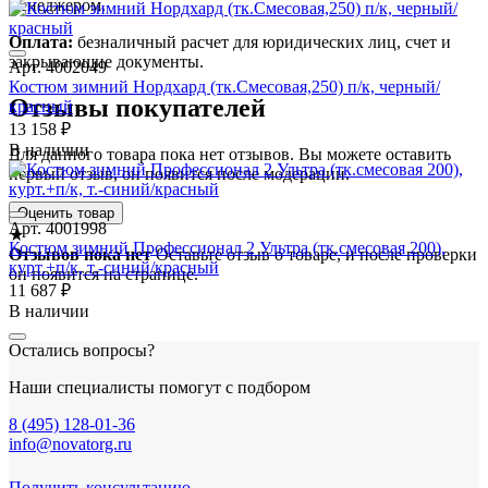
менеджером.
Оплата:
безналичный расчет для юридических лиц, счет и
закрывающие документы.
Арт. 4002049
Костюм зимний Нордхард (тк.Смесовая,250) п/к, черный/
Отзывы покупателей
красный
13 158 ₽
В наличии
Для данного товара пока нет отзывов. Вы можете оставить
первый отзыв, он появится после модерации.
Оценить товар
Арт. 4001998
★
Костюм зимний Профессионал 2 Ультра (тк.смесовая 200),
Отзывов пока нет
Оставьте отзыв о товаре, и после проверки
курт.+п/к, т.-синий/красный
он появится на странице.
11 687 ₽
В наличии
Остались вопросы?
Наши специалисты помогут с подбором
8 (495) 128-01-36
info@novatorg.ru
Получить консультацию