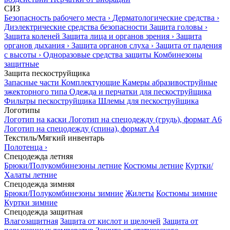
СИЗ
Безопасность рабочего места
›
Дерматологические средства
›
Диэлектрические средства безопасности
Защита головы
›
Защита коленей
Защита лица и органов зрения
›
Защита
органов дыхания
›
Защита органов слуха
›
Защита от падения
с высоты
›
Одноразовые средства защиты
Комбинезоны
защитные
Защита пескоструйщика
Запасные части
Комплектующие
Камеры абразивоструйные
эжекторного типа
Одежда и перчатки для пескоструйщика
Фильтры пескоструйщика
Шлемы для пескоструйщика
Логотипы
Логотип на каски
Логотип на спецодежду (грудь), формат А6
Логотип на спецодежду (спина), формат А4
Текстиль/Мягкий инвентарь
Полотенца
›
Спецодежда летняя
Брюки/Полукомбинезоны летние
Костюмы летние
Куртки/
Халаты летние
Спецодежда зимняя
Брюки/Полукомбинезоны зимние
Жилеты
Костюмы зимние
Куртки зимние
Спецодежда защитная
Влагозащитная
Защита от кислот и щелочей
Защита от