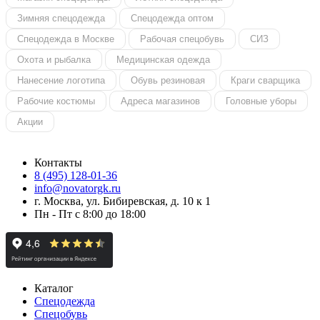
Зимняя спецодежда
Спецодежда оптом
Спецодежда в Москве
Рабочая спецобувь
СИЗ
Охота и рыбалка
Медицинская одежда
Нанесение логотипа
Обувь резиновая
Краги сварщика
Рабочие костюмы
Адреса магазинов
Головные уборы
Акции
Контакты
8 (495) 128-01-36
info@novatorgk.ru
г. Москва, ул. Бибиревская, д. 10 к 1
Пн - Пт с 8:00 до 18:00
Каталог
Спецодежда
Спецобувь