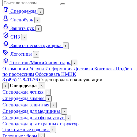
Спецодежда
›
Спецобувь
›
Защита рук
›
СИЗ
›
Защита пескоструйщика
›
Логотипы
›
Текстиль/Мягкий инвентарь
›
О компании
Услуги
Информация
Доставка
Контакты
Подбор
по профессиям
Обосновать НМЦК
8 (495) 128-01-36
Отдел продаж и консультации
Спецодежда
‹
×
Спецодежда летняя
›
Спецодежда зимняя
›
Спецодежда защитная
›
Спецодежда для медицины
›
Спецодежда для сферы услуг
›
Спецодежда для охранных структур
Трикотажные изделия
›
Головные уборы
›