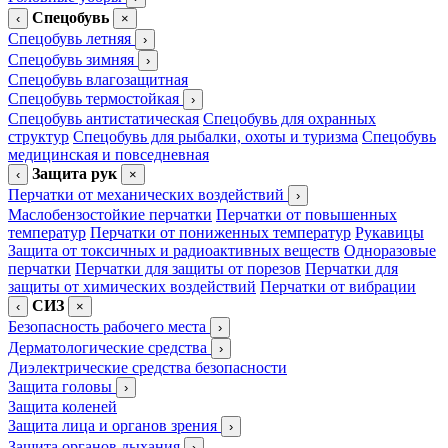
Спецобувь
‹
×
Спецобувь летняя
›
Спецобувь зимняя
›
Спецобувь влагозащитная
Спецобувь термостойкая
›
Спецобувь антистатическая
Спецобувь для охранных
структур
Спецобувь для рыбалки, охоты и туризма
Спецобувь
медицинская и повседневная
Защита рук
‹
×
Перчатки от механических воздействий
›
Маслобензостойкие перчатки
Перчатки от повышенных
температур
Перчатки от пониженных температур
Рукавицы
Защита от токсичных и радиоактивных веществ
Одноразовые
перчатки
Перчатки для защиты от порезов
Перчатки для
защиты от химических воздействий
Перчатки от вибрации
СИЗ
‹
×
Безопасность рабочего места
›
Дерматологические средства
›
Диэлектрические средства безопасности
Защита головы
›
Защита коленей
Защита лица и органов зрения
›
Защита органов дыхания
›