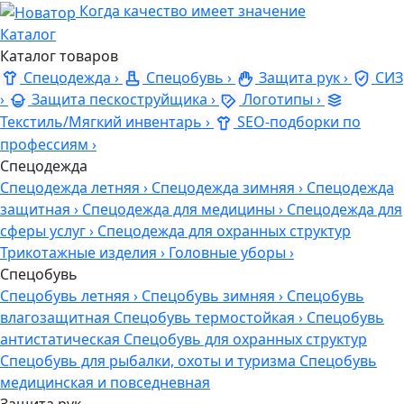
Когда качество имеет значение
Каталог
Каталог товаров
Спецодежда
›
Спецобувь
›
Защита рук
›
СИЗ
›
Защита пескоструйщика
›
Логотипы
›
Текстиль/Мягкий инвентарь
›
SEO-подборки по
профессиям
›
Спецодежда
Спецодежда летняя
›
Спецодежда зимняя
›
Спецодежда
защитная
›
Спецодежда для медицины
›
Спецодежда для
сферы услуг
›
Спецодежда для охранных структур
Трикотажные изделия
›
Головные уборы
›
Спецобувь
Спецобувь летняя
›
Спецобувь зимняя
›
Спецобувь
влагозащитная
Спецобувь термостойкая
›
Спецобувь
антистатическая
Спецобувь для охранных структур
Спецобувь для рыбалки, охоты и туризма
Спецобувь
медицинская и повседневная
Защита рук