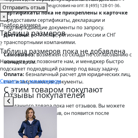
юрлицами по счёту, спецусловия на опт: 8 (495) 128-01-36.
Отправить отзыв
Сертификаты пока не прикреплены к карточке
×
Предоставим сертификаты, декларации и
Подбор размера
подтверждающие документы по запросу.
Таблица размеров
Доставка:
по Москве, регионам России и СНГ
транспортными компаниями.
?
Таблица размеров пока не добавлена
Самовывоз:
возможен со склада по согласованию с
Напишите или позвоните нам, и менеджер быстро
менеджером.
подскажет подходящий размер под вашу задачу.
Оплата:
безналичный расчет для юридических лиц,
Связаться с менеджером
счет и закрывающие документы.
С этим товаром покупают
Отзывы покупателей
Для данного товара пока нет отзывов. Вы можете
оставить первый отзыв, он появится после
модерации.
Оценить товар