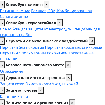
‹
Спецобувь зимняя
×
Ботинки зимние
Валяная, ЭВА, Комбинированная
Сапоги зимние
‹
Спецобувь термостойкая
×
Спецобувь для защиты от электродуги
Спецобувь для
сварочных работ
‹
Перчатки от механических воздействий
×
Перчатки без покрытия
Перчатки кожаные, спилковые
Перчатки с полимерным покрытием
Трикотажные
перчатки
‹
Безопасность рабочего места
×
Ограждения
‹
Дерматологические средства
×
Защита кожи
Очистка кожи
Уход за кожей
‹
Защита головы
×
Каскетки
Каски
‹
Защита лица и органов зрения
×