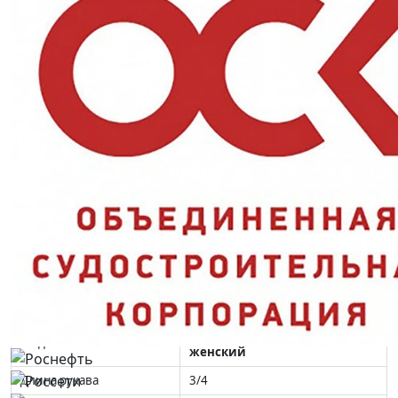
сфера обслуживания, гостиницы — везде, где сотруднице нужна
лёгкая и опрятная форма с ярким акцентом в отделке.
Ключевые преимущества
Стойкость к истиранию (Ми):
ткань дольше не протирается
на локтях и линии пояса;
Рукав 3/4:
удобен при работе руками — не мешает и не
пачкается;
Смесовой состав 45/55:
лёгкий, дышащий, быстро сохнет
после стирки;
Яркая отделка фуксия:
выделяет сотрудницу и сочетается с
фирменным стилем;
Застёжка на пуговицах:
быстро надевается и снимается
между сменами.
Характеристики и стандарты
Халат СИРИУС-БРАЙТЛИ
Модель
женский
Длина рукава
3/4