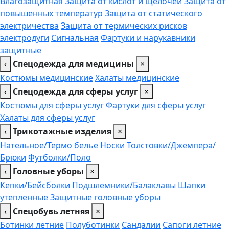
Влагозащитная
Защита от кислот и щелочей
Защита от
повышенных температур
Защита от статического
электричества
Защита от термических рисков
электродуги
Сигнальная
Фартуки и нарукавники
защитные
‹
Спецодежда для медицины
×
Костюмы медицинские
Халаты медицинские
‹
Спецодежда для сферы услуг
×
Костюмы для сферы услуг
Фартуки для сферы услуг
Халаты для сферы услуг
‹
Трикотажные изделия
×
Нательное/Термо белье
Носки
Толстовки/Джемпера/
Брюки
Футболки/Поло
‹
Головные уборы
×
Кепки/Бейсболки
Подшлемники/Балаклавы
Шапки
утепленные
Защитные головные уборы
‹
Спецобувь летняя
×
Ботинки летние
Полуботинки
Сандалии
Сапоги летние