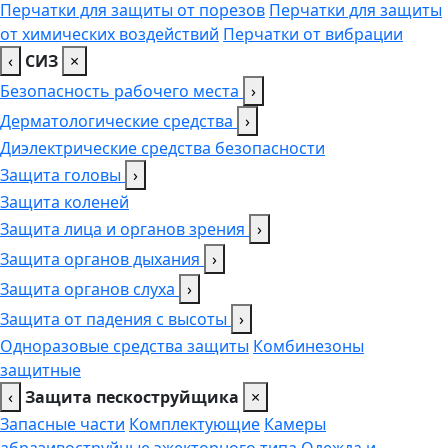
Перчатки для защиты от порезов
Перчатки для защиты
от химических воздействий
Перчатки от вибрации
‹
СИЗ
×
Безопасность рабочего места
›
Дерматологические средства
›
Диэлектрические средства безопасности
Защита головы
›
Защита коленей
Защита лица и органов зрения
›
Защита органов дыхания
›
Защита органов слуха
›
Защита от падения с высоты
›
Одноразовые средства защиты
Комбинезоны
защитные
‹
Защита пескоструйщика
×
Запасные части
Комплектующие
Камеры
абразивоструйные эжекторного типа
Одежда и