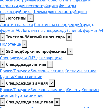
перчатки для пескоструйщика
Фильтры
пескоструйщика
Шлемы для пескоструйщика
‹
Логотипы
×
Логотип на каски
Логотип на спецодежду (грудь),
формат А6
Логотип на спецодежду (спина), формат А4
‹
Текстиль/Мягкий инвентарь
×
Полотенца
›
‹
SEO-подборки по профессиям
×
Спецодежда и СИЗ для сварщика
‹
Спецодежда летняя
×
Брюки/Полукомбинезоны летние
Костюмы летние
Куртки/Халаты летние
‹
Спецодежда зимняя
×
Брюки/Полукомбинезоны зимние
Жилеты
Костюмы
зимние
Куртки зимние
‹
Спецодежда защитная
×