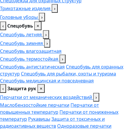
Спецодежда для охранных структур
Трикотажные изделия
›
Головные уборы
›
‹
Спецобувь
×
Спецобувь летняя
›
Спецобувь зимняя
›
Спецобувь влагозащитная
Спецобувь термостойкая
›
Спецобувь антистатическая
Спецобувь для охранных
структур
Спецобувь для рыбалки, охоты и туризма
Спецобувь медицинская и повседневная
‹
Защита рук
×
Перчатки от механических воздействий
›
Маслобензостойкие перчатки
Перчатки от
повышенных температур
Перчатки от пониженных
температур
Рукавицы
Защита от токсичных и
радиоактивных веществ
Одноразовые перчатки