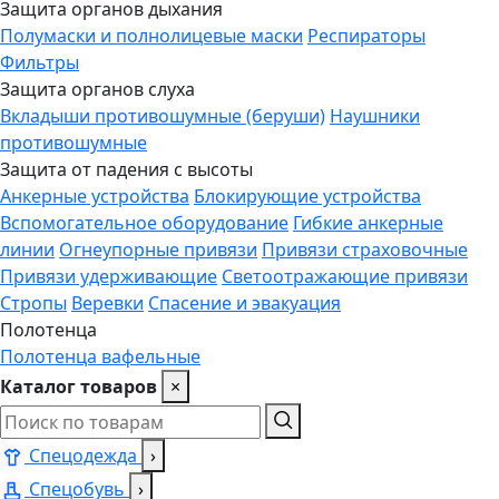
Защита органов дыхания
Полумаски и полнолицевые маски
Респираторы
Фильтры
Защита органов слуха
Вкладыши противошумные (беруши)
Наушники
противошумные
Защита от падения с высоты
Анкерные устройства
Блокирующие устройства
Вспомогательное оборудование
Гибкие анкерные
линии
Огнеупорные привязи
Привязи страховочные
Привязи удерживающие
Светоотражающие привязи
Стропы
Веревки
Спасение и эвакуация
Полотенца
Полотенца вафельные
Каталог товаров
×
Спецодежда
›
Спецобувь
›