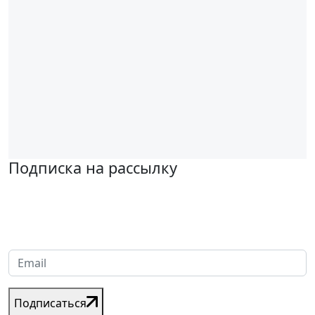
Подписка на рассылку
Надеемся установить хорошие и долгосрочные деловые
отношения с вашей компанией и с нетерпением ждем
получения от вас запросов
Подписаться