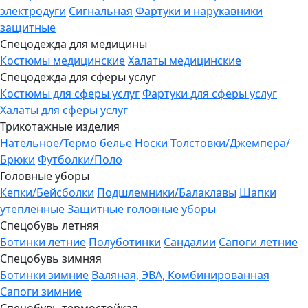
электродуги
Сигнальная
Фартуки и нарукавники
защитные
Спецодежда для медицины
Костюмы медицинские
Халаты медицинские
Спецодежда для сферы услуг
Костюмы для сферы услуг
Фартуки для сферы услуг
Халаты для сферы услуг
Трикотажные изделия
Нательное/Термо белье
Носки
Толстовки/Джемпера/
Брюки
Футболки/Поло
Головные уборы
Кепки/Бейсболки
Подшлемники/Балаклавы
Шапки
утепленные
Защитные головные уборы
Спецобувь летняя
Ботинки летние
Полуботинки
Сандалии
Сапоги летние
Спецобувь зимняя
Ботинки зимние
Валяная, ЭВА, Комбинированная
Сапоги зимние
Спецобувь термостойкая