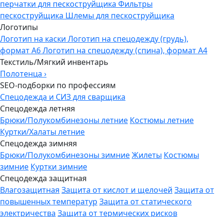
перчатки для пескоструйщика
Фильтры
пескоструйщика
Шлемы для пескоструйщика
Логотипы
Логотип на каски
Логотип на спецодежду (грудь),
формат А6
Логотип на спецодежду (спина), формат А4
Текстиль/Мягкий инвентарь
Полотенца
›
SEO-подборки по профессиям
Спецодежда и СИЗ для сварщика
Спецодежда летняя
Брюки/Полукомбинезоны летние
Костюмы летние
Куртки/Халаты летние
Спецодежда зимняя
Брюки/Полукомбинезоны зимние
Жилеты
Костюмы
зимние
Куртки зимние
Спецодежда защитная
Влагозащитная
Защита от кислот и щелочей
Защита от
повышенных температур
Защита от статического
электричества
Защита от термических рисков