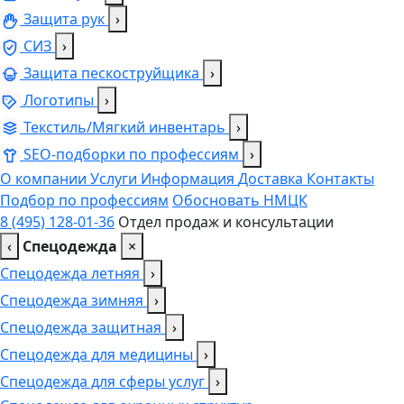
Защита рук
›
СИЗ
›
Защита пескоструйщика
›
Логотипы
›
Текстиль/Мягкий инвентарь
›
SEO-подборки по профессиям
›
О компании
Услуги
Информация
Доставка
Контакты
Подбор по профессиям
Обосновать НМЦК
8 (495) 128-01-36
Отдел продаж и консультации
‹
Спецодежда
×
Спецодежда летняя
›
Спецодежда зимняя
›
Спецодежда защитная
›
Спецодежда для медицины
›
Спецодежда для сферы услуг
›