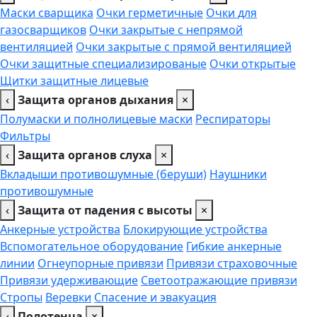
Маски сварщика
Очки герметичные
Очки для
газосварщиков
Очки закрытые с непрямой
вентиляцией
Очки закрытые с прямой вентиляцией
Очки защитные специализированые
Очки открытые
Щитки защитные лицевые
‹
Защита органов дыхания
×
Полумаски и полнолицевые маски
Респираторы
Фильтры
‹
Защита органов слуха
×
Вкладыши противошумные (беруши)
Наушники
противошумные
‹
Защита от падения с высоты
×
Анкерные устройства
Блокирующие устройства
Вспомогательное оборудование
Гибкие анкерные
линии
Огнеупорные привязи
Привязи страховочные
Привязи удерживающие
Светоотражающие привязи
Стропы
Веревки
Спасение и эвакуация
‹
Полотенца
×