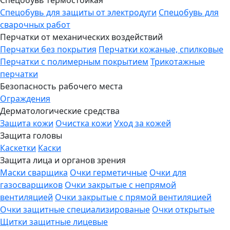
Спецобувь для защиты от электродуги
Спецобувь для
сварочных работ
Перчатки от механических воздействий
Перчатки без покрытия
Перчатки кожаные, спилковые
Перчатки с полимерным покрытием
Трикотажные
перчатки
Безопасность рабочего места
Ограждения
Дерматологические средства
Защита кожи
Очистка кожи
Уход за кожей
Защита головы
Каскетки
Каски
Защита лица и органов зрения
Маски сварщика
Очки герметичные
Очки для
газосварщиков
Очки закрытые с непрямой
вентиляцией
Очки закрытые с прямой вентиляцией
Очки защитные специализированые
Очки открытые
Щитки защитные лицевые