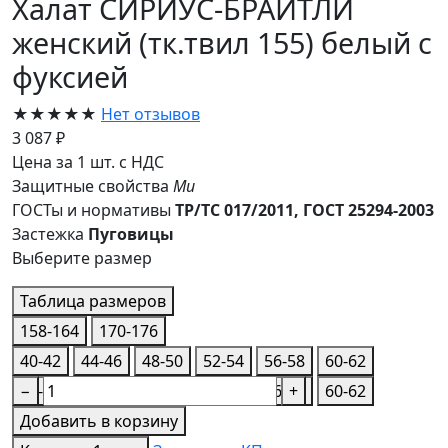
Халат СИРИУС-БРАЙТЛИ
женский (тк.твил 155) белый с
фуксией
★★★★★
Нет отзывов
3 087 ₽
Цена за 1 шт. с НДС
Защитные свойства
Ми
ГОСТы и нормативы
ТР/ТС 017/2011, ГОСТ 25294-2003
Застежка
Пуговицы
Выберите размер
Таблица размеров
158-164
170-176
40-42
44-46
48-50
52-54
56-58
60-62
40-42
−
44-46
48-50
52-54
56-58
+
60-62
Добавить в корзину