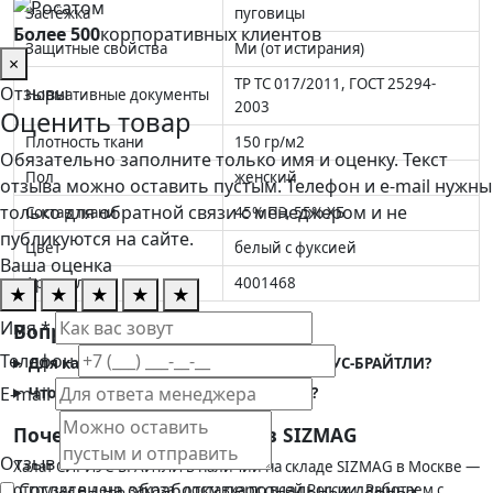
Застёжка
пуговицы
Более 500
корпоративных клиентов
Защитные свойства
Ми (от истирания)
×
ТР ТС 017/2011, ГОСТ 25294-
Отзывы
Нормативные документы
2003
Оценить товар
Плотность ткани
150 гр/м2
Обязательно заполните только имя и оценку. Текст
Пол
женский
отзыва можно оставить пустым. Телефон и e-mail нужны
только для обратной связи с менеджером и не
Состав ткани
45% ПЭ, 55% ХБ
публикуются на сайте.
Цвет
белый с фуксией
Ваша оценка
Артикул
4001468
★
★
★
★
★
Имя *
Вопросы и ответы
Телефон
Для какой сферы подходит халат СИРИУС-БРАЙТЛИ?
E-mail
Что означает защитное свойство Ми?
Почему выгодно купить в SIZMAG
Отзыв
Халат СИРИУС-БРАЙТЛИ в наличии на складе SIZMAG в Москве —
Согласен на обработку персональных данных
отгрузка в день заказа, доставка по всей России. Работаем с