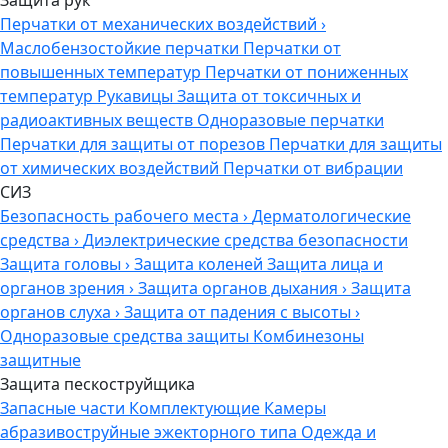
Перчатки от механических воздействий
›
Маслобензостойкие перчатки
Перчатки от
повышенных температур
Перчатки от пониженных
температур
Рукавицы
Защита от токсичных и
радиоактивных веществ
Одноразовые перчатки
Перчатки для защиты от порезов
Перчатки для защиты
от химических воздействий
Перчатки от вибрации
СИЗ
Безопасность рабочего места
›
Дерматологические
средства
›
Диэлектрические средства безопасности
Защита головы
›
Защита коленей
Защита лица и
органов зрения
›
Защита органов дыхания
›
Защита
органов слуха
›
Защита от падения с высоты
›
Одноразовые средства защиты
Комбинезоны
защитные
Защита пескоструйщика
Запасные части
Комплектующие
Камеры
абразивоструйные эжекторного типа
Одежда и