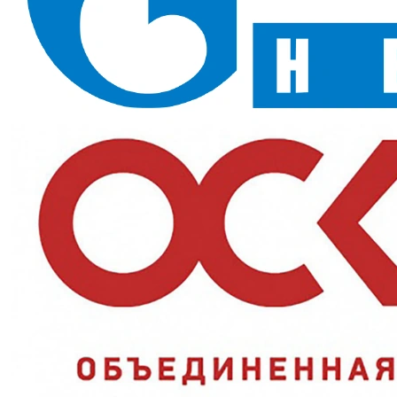
летний рабочий комбинезон цельного кроя, который закрывает
корпус и ноги без разрывов по поясу: ничего не задирается и не
сползает при наклонах. Смесовая ткань плотностью 200 г/м2 с
водоотталкивающей пропиткой защищает от общих
производственных загрязнений и истирания, а
светоотражающие полосы делают работника заметным в
сумерках.
Назначение и сферы применения
Модель для мужчин, занятых на монтаже, сборке,
обслуживании оборудования, в автосервисах и цехах, на
складах и стройплощадках. Цельный комбинезон удобен там,
где много работы в наклон и на коленях; сезон — лето и
демисезон.
Ключевые преимущества
Усиленные колени:
накладки в самой изнашиваемой зоне
продлевают срок службы комбинезона;
Свойство Ми:
ткань устойчива к истиранию — выдерживает
ежедневный контакт с инструментом и поверхностями;
Водоотталкивающая пропитка:
брызги скатываются,