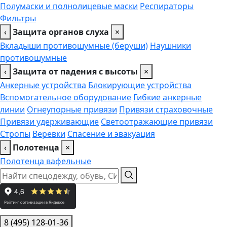
Полумаски и полнолицевые маски
Респираторы
Фильтры
‹
Защита органов слуха
×
Вкладыши противошумные (беруши)
Наушники
противошумные
‹
Защита от падения с высоты
×
Анкерные устройства
Блокирующие устройства
Вспомогательное оборудование
Гибкие анкерные
линии
Огнеупорные привязи
Привязи страховочные
Привязи удерживающие
Светоотражающие привязи
Стропы
Веревки
Спасение и эвакуация
‹
Полотенца
×
Полотенца вафельные
8 (495) 128-01-36