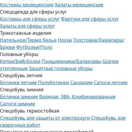
Костюмы медицинские
Халаты медицинские
Спецодежда для сферы услуг
Костюмы для сферы услуг
Фартуки для сферы услуг
Халаты для сферы услуг
Трикотажные изделия
Нательное/Термо белье
Носки
Толстовки/Джемпера/
Брюки
Футболки/Поло
Головные уборы
Кепки/Бейсболки
Подшлемники/Балаклавы
Шапки
утепленные
Защитные головные уборы
Спецобувь летняя
Ботинки летние
Полуботинки
Сандалии
Сапоги летние
Спецобувь зимняя
Ботинки зимние
Валяная, ЭВА, Комбинированная
Сапоги зимние
Спецобувь термостойкая
Спецобувь для защиты от электродуги
Спецобувь для
сварочных работ