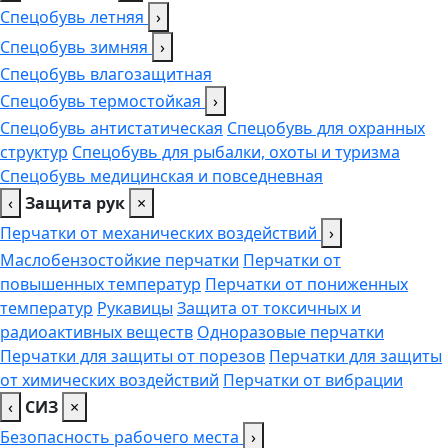
Спецобувь летняя
›
Спецобувь зимняя
›
Спецобувь влагозащитная
Спецобувь термостойкая
›
Спецобувь антистатическая
Спецобувь для охранных
структур
Спецобувь для рыбалки, охоты и туризма
Спецобувь медицинская и повседневная
‹
Защита рук
×
Перчатки от механических воздействий
›
Маслобензостойкие перчатки
Перчатки от
повышенных температур
Перчатки от пониженных
температур
Рукавицы
Защита от токсичных и
радиоактивных веществ
Одноразовые перчатки
Перчатки для защиты от порезов
Перчатки для защиты
от химических воздействий
Перчатки от вибрации
‹
СИЗ
×
Безопасность рабочего места
›