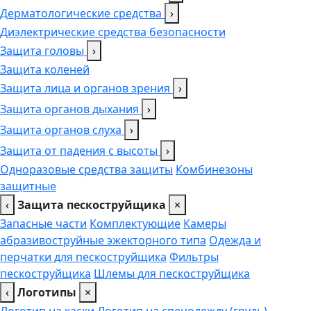
Дерматологические средства
›
Диэлектрические средства безопасности
Защита головы
›
Защита коленей
Защита лица и органов зрения
›
Защита органов дыхания
›
Защита органов слуха
›
Защита от падения с высоты
›
Одноразовые средства защиты
Комбинезоны
защитные
‹
Защита пескоструйщика
×
Запасные части
Комплектующие
Камеры
абразивоструйные эжекторного типа
Одежда и
перчатки для пескоструйщика
Фильтры
пескоструйщика
Шлемы для пескоструйщика
‹
Логотипы
×