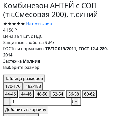
Комбинезон АНТЕЙ с СОП
(тк.Смесовая 200), т.синий
★★★★★
Нет отзывов
4 158 ₽
Цена за 1 шт. с НДС
Защитные свойства
З
Ми
ГОСТы и нормативы
ТР/ТС 019/2011, ГОСТ 12.4.280-
2014
Застежка
Молния
Выберите размер
Таблица размеров
170-176
182-188
44-46
44-46
48-50
52-54
56-58
60-62
44-46
−
48-50
52-54
56-58
60-62
+
Добавить в корзину