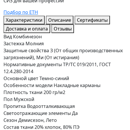
СИЗ для вашей профессии
Подбор по ЕТН
Характеристики
Описание
Сертификаты
Доставка и оплата
Отзывы
Вид
Комбинезон
Застежка
Молния
Защитные свойства
З (От общих производственных
загрязнений), Ми (От истирания)
Нормативные документы
ТР/ТС 019/2011, ГОСТ
12.4.280-2014
Основной цвет
Темно-синий
Особенности модели
Накладные карманы
Плотность ткани
200 гр/м2
Пол
Мужской
Пропитка
Водоотталкивающая
Светоотражающие элементы
Да
Сезон
Демисезон, Лето
Состав ткани
20% хлопок, 80% ПЭ