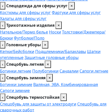
‹
Спецодежда для сферы услуг
×
Костюмы для сферы услуг
Фартуки для сферы услуг
Халаты для сферы услуг
‹
Трикотажные изделия
×
Нательное/Термо белье
Носки
Толстовки/Джемпера/
Брюки
Футболки/Поло
‹
Головные уборы
×
Кепки/Бейсболки
Подшлемники/Балаклавы
Шапки
утепленные
Защитные головные уборы
‹
Спецобувь летняя
×
Ботинки летние
Полуботинки
Сандалии
Сапоги летние
‹
Спецобувь зимняя
×
Ботинки зимние
Валяная, ЭВА, Комбинированная
Сапоги зимние
‹
Спецобувь термостойкая
×
Спецобувь для защиты от электродуги
Спецобувь для
сварочных работ