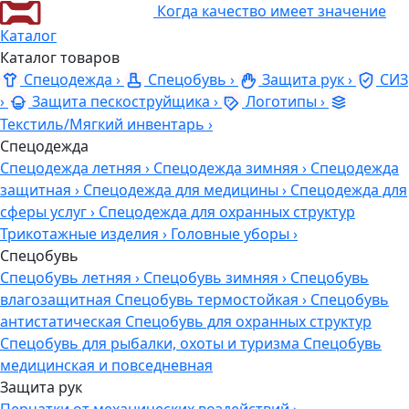
Когда качество имеет значение
Каталог
Каталог товаров
Спецодежда
›
Спецобувь
›
Защита рук
›
СИЗ
›
Защита пескоструйщика
›
Логотипы
›
Текстиль/Мягкий инвентарь
›
Спецодежда
Спецодежда летняя
›
Спецодежда зимняя
›
Спецодежда
защитная
›
Спецодежда для медицины
›
Спецодежда для
сферы услуг
›
Спецодежда для охранных структур
Трикотажные изделия
›
Головные уборы
›
Спецобувь
Спецобувь летняя
›
Спецобувь зимняя
›
Спецобувь
влагозащитная
Спецобувь термостойкая
›
Спецобувь
антистатическая
Спецобувь для охранных структур
Спецобувь для рыбалки, охоты и туризма
Спецобувь
медицинская и повседневная
Защита рук