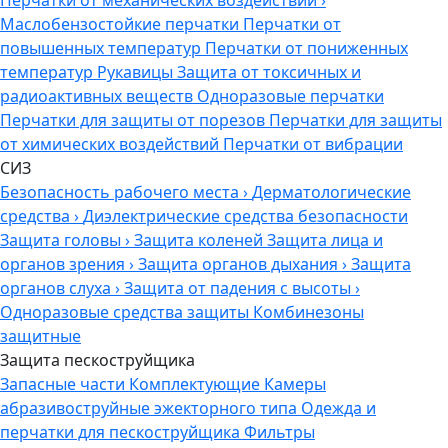
Перчатки от механических воздействий
›
Маслобензостойкие перчатки
Перчатки от
повышенных температур
Перчатки от пониженных
температур
Рукавицы
Защита от токсичных и
радиоактивных веществ
Одноразовые перчатки
Перчатки для защиты от порезов
Перчатки для защиты
от химических воздействий
Перчатки от вибрации
СИЗ
Безопасность рабочего места
›
Дерматологические
средства
›
Диэлектрические средства безопасности
Защита головы
›
Защита коленей
Защита лица и
органов зрения
›
Защита органов дыхания
›
Защита
органов слуха
›
Защита от падения с высоты
›
Одноразовые средства защиты
Комбинезоны
защитные
Защита пескоструйщика
Запасные части
Комплектующие
Камеры
абразивоструйные эжекторного типа
Одежда и
перчатки для пескоструйщика
Фильтры