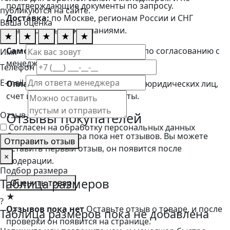
подтверждающие документы по запросу.
публикуются на сайте.
Доставка:
по Москве, регионам России и СНГ
Ваша оценка
транспортными компаниями.
★
★
★
★
★
Самовывоз:
возможен со склада по согласованию с
Имя *
менеджером.
Телефон
E-mail
Оплата:
безналичный расчет для юридических лиц,
счет и закрывающие документы.
Отзыв
Отзывы покупателей
Согласен на обработку персональных данных
Для данного товара пока нет отзывов. Вы можете
Отправить отзыв
оставить первый отзыв, он появится после
×
модерации.
Подбор размера
Таблица размеров
Оценить товар
★
?
Отзывов пока нет
Оставьте отзыв о товаре, и после
Таблица размеров пока не добавлена
проверки он появится на странице.