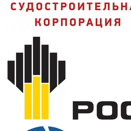
одежда дольше остаётся чистой;
Застёжка-молния:
быстро надевается и снимается даже в
перчатках;
Накладные карманы:
крепёж и мелкий инструмент всегда
под рукой.
Характеристики и стандарты
Модель
Комбинезон АНТЕЙ с СОП
смесовая, 200 г/м2 (20% хлопок,
Ткань
80% ПЭ)
Пропитка
водоотталкивающая
З (от общих загрязнений), Ми
Защитные свойства
(от истирания)
ТР ТС 019/2011, ГОСТ 12.4.280-
Нормативные документы
2014
Застёжка
молния
Усиление
колени