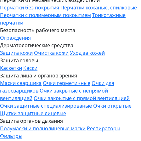
Перчатки от механических воздействий
Перчатки без покрытия
Перчатки кожаные, спилковые
Перчатки с полимерным покрытием
Трикотажные
перчатки
Безопасность рабочего места
Ограждения
Дерматологические средства
Защита кожи
Очистка кожи
Уход за кожей
Защита головы
Каскетки
Каски
Защита лица и органов зрения
Маски сварщика
Очки герметичные
Очки для
газосварщиков
Очки закрытые с непрямой
вентиляцией
Очки закрытые с прямой вентиляцией
Очки защитные специализированые
Очки открытые
Щитки защитные лицевые
Защита органов дыхания
Полумаски и полнолицевые маски
Респираторы
Фильтры