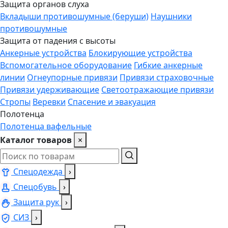
Защита органов слуха
Вкладыши противошумные (беруши)
Наушники
противошумные
Защита от падения с высоты
Анкерные устройства
Блокирующие устройства
Вспомогательное оборудование
Гибкие анкерные
линии
Огнеупорные привязи
Привязи страховочные
Привязи удерживающие
Светоотражающие привязи
Стропы
Веревки
Спасение и эвакуация
Полотенца
Полотенца вафельные
Каталог товаров
×
Спецодежда
›
Спецобувь
›
Защита рук
›
СИЗ
›