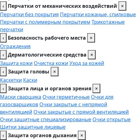
‹
Перчатки от механических воздействий
×
Перчатки без покрытия
Перчатки кожаные, спилковые
Перчатки с полимерным покрытием
Трикотажные
перчатки
‹
Безопасность рабочего места
×
Ограждения
‹
Дерматологические средства
×
Защита кожи
Очистка кожи
Уход за кожей
‹
Защита головы
×
Каскетки
Каски
‹
Защита лица и органов зрения
×
Маски сварщика
Очки герметичные
Очки для
газосварщиков
Очки закрытые с непрямой
вентиляцией
Очки закрытые с прямой вентиляцией
Очки защитные специализированые
Очки открытые
Щитки защитные лицевые
‹
Защита органов дыхания
×