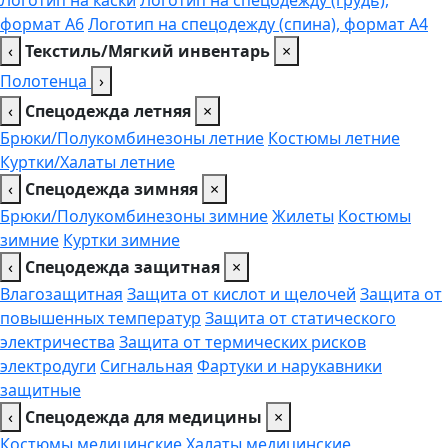
Логотип на каски
Логотип на спецодежду (грудь),
формат А6
Логотип на спецодежду (спина), формат А4
‹
Текстиль/Мягкий инвентарь
×
Полотенца
›
‹
Спецодежда летняя
×
Брюки/Полукомбинезоны летние
Костюмы летние
Куртки/Халаты летние
‹
Спецодежда зимняя
×
Брюки/Полукомбинезоны зимние
Жилеты
Костюмы
зимние
Куртки зимние
‹
Спецодежда защитная
×
Влагозащитная
Защита от кислот и щелочей
Защита от
повышенных температур
Защита от статического
электричества
Защита от термических рисков
электродуги
Сигнальная
Фартуки и нарукавники
защитные
‹
Спецодежда для медицины
×
Костюмы медицинские
Халаты медицинские