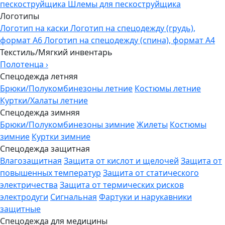
пескоструйщика
Шлемы для пескоструйщика
Логотипы
Логотип на каски
Логотип на спецодежду (грудь),
формат А6
Логотип на спецодежду (спина), формат А4
Текстиль/Мягкий инвентарь
Полотенца
›
Спецодежда летняя
Брюки/Полукомбинезоны летние
Костюмы летние
Куртки/Халаты летние
Спецодежда зимняя
Брюки/Полукомбинезоны зимние
Жилеты
Костюмы
зимние
Куртки зимние
Спецодежда защитная
Влагозащитная
Защита от кислот и щелочей
Защита от
повышенных температур
Защита от статического
электричества
Защита от термических рисков
электродуги
Сигнальная
Фартуки и нарукавники
защитные
Спецодежда для медицины