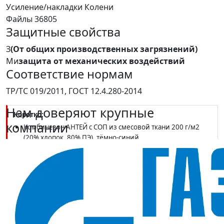
Усиление/накладки
Колени
Файлы
36805
Защитные свойства
З
(От общих производственных загрязнений)
Ми
защита от механических воздействий
Соответствие нормам
ТР/ТС 019/2011, ГОСТ 12.4.280-2014
Нам доверяют крупные
Коротко:
компании
Комбинезон АНТЕЙ с СОП из смесовой ткани 200 г/м2
(20% хлопок, 80% ПЭ), тёмно-синий
Защитные свойства З и Ми; ТР ТС 019/2011, ГОСТ
12.4.280-2014; светоотражающие полосы
Цельный крой с усилением на коленях — для монтажных
и ремонтных работ, лето и демисезон
В наличии в SIZMAG (Москва), отгрузка в день заказа
Комбинезон АНТЕЙ с СОП (тк.Смесовая 200), т.синий
—