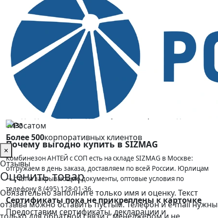
Светоотражающие
да (СОП)
элементы
Сезон
лето, демисезон
Цвет
тёмно-синий
Артикул
4001647
Вопросы и ответы
Чем комбинезон удобнее костюма из куртки и брюк?
Подойдёт ли модель для закупки по нормам выдачи
СИЗ?
Более 500
корпоративных клиентов
Почему выгодно купить в SIZMAG
×
Комбинезон АНТЕЙ с СОП есть на складе SIZMAG в Москве:
Отзывы
отгружаем в день заказа, доставляем по всей России. Юрлицам
Оценить товар
— счёт и закрывающие документы, оптовые условия по
телефону 8 (495) 128-01-36.
Обязательно заполните только имя и оценку. Текст
Сертификаты пока не прикреплены к карточке
отзыва можно оставить пустым. Телефон и e-mail нужны
Предоставим сертификаты, декларации и
только для обратной связи с менеджером и не