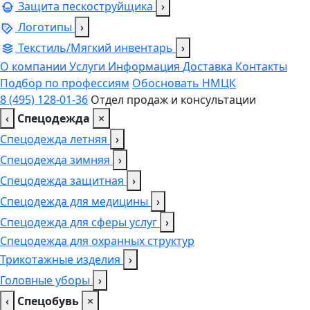
Защита пескоструйщика
›
Логотипы
›
Текстиль/Мягкий инвентарь
›
О компании
Услуги
Информация
Доставка
Контакты
Подбор по профессиям
Обосновать НМЦК
8 (495) 128-01-36
Отдел продаж и консультации
‹
Спецодежда
×
Спецодежда летняя
›
Спецодежда зимняя
›
Спецодежда защитная
›
Спецодежда для медицины
›
Спецодежда для сферы услуг
›
Спецодежда для охранных структур
Трикотажные изделия
›
Головные уборы
›
‹
Спецобувь
×