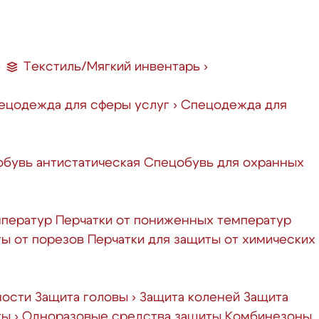
›
Текстиль/Мягкий инвентарь
›
ецодежда для сферы услуг
›
Спецодежда для
бувь антистатическая
Спецобувь для охранных
мператур
Перчатки от пониженных температур
ты от порезов
Перчатки для защиты от химических
ности
Защита головы
›
Защита коленей
Защита
ты
›
Одноразовые средства защиты
Комбинезоны