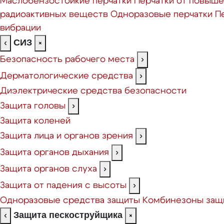
Маслобензостойкие перчатки
Перчатки от повыш
радиоактивных веществ
Одноразовые перчатки
П
вибрации
СИЗ
‹
×
Безопасность рабочего места
›
Дерматологические средства
›
Диэлектрические средства безопасности
Защита головы
›
Защита коленей
Защита лица и органов зрения
›
Защита органов дыхания
›
Защита органов слуха
›
Защита от падения с высоты
›
Одноразовые средства защиты
Комбинезоны защ
Защита пескоструйщика
‹
×