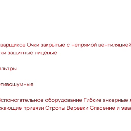
сварщиков
Очки закрытые с непрямой вентиляцие
ки защитные лицевые
ильтры
отивошумные
Вспомогательное оборудование
Гибкие анкерные 
ажающие привязи
Стропы
Веревки
Спасение и эва