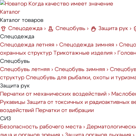
Когда качество имеет значение
Каталог
Каталог товаров
Спецодежда
›
Спецобувь
›
Защита рук
›
Спецодежда
Спецодежда летняя
›
Спецодежда зимняя
›
Спецо
охранных структур
Трикотажные изделия
›
Голов
Спецобувь
Спецобувь летняя
›
Спецобувь зимняя
›
Спецобув
структур
Спецобувь для рыбалки, охоты и туризм
Защита рук
Перчатки от механических воздействий
›
Маслобен
Рукавицы
Защита от токсичных и радиоактивных 
воздействий
Перчатки от вибрации
СИЗ
Безопасность рабочего места
›
Дерматологическ
лица и органов зрения
›
Защита органов дыхания
›