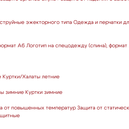
струйные эжекторного типа
Одежда и перчатки д
 формат А6
Логотип на спецодежду (спина), формат
е
Куртки/Халаты летние
ы зимние
Куртки зимние
а от повышенных температур
Защита от статичес
защитные