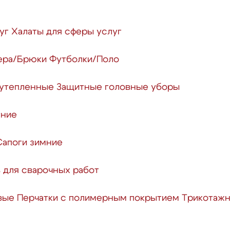
уг
Халаты для сферы услуг
ера/Брюки
Футболки/Поло
 утепленные
Защитные головные уборы
тние
Сапоги зимние
 для сварочных работ
вые
Перчатки с полимерным покрытием
Трикотажн