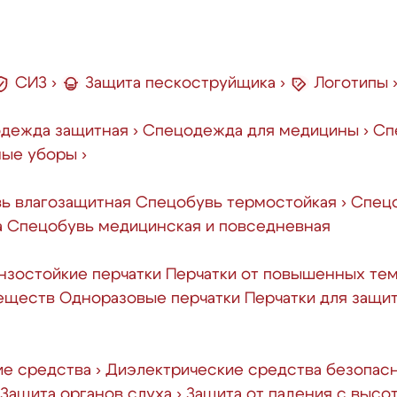
СИЗ
›
Защита пескоструйщика
›
Логотипы
дежда защитная
›
Спецодежда для медицины
›
Сп
ные уборы
›
ь влагозащитная
Спецобувь термостойкая
›
Спецо
а
Спецобувь медицинская и повседневная
зостойкие перчатки
Перчатки от повышенных те
веществ
Одноразовые перчатки
Перчатки для защи
ие средства
›
Диэлектрические средства безопас
Защита органов слуха
›
Защита от падения с высо