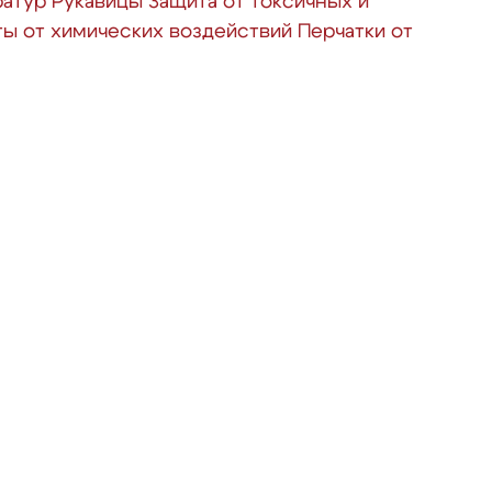
ратур
Рукавицы
Защита от токсичных и
ты от химических воздействий
Перчатки от