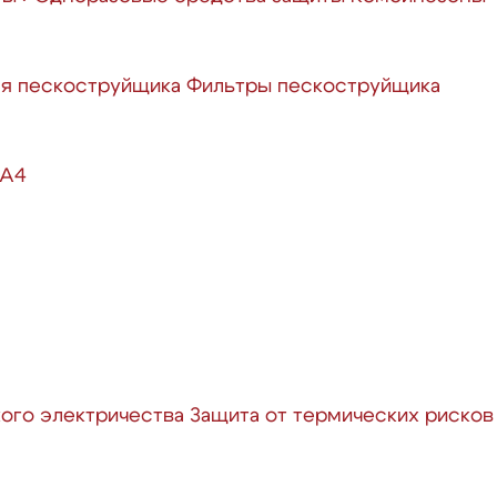
ля пескоструйщика
Фильтры пескоструйщика
 А4
кого электричества
Защита от термических рисков