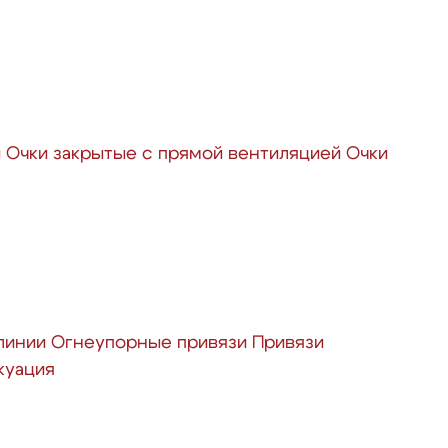
й
Очки закрытые с прямой вентиляцией
Очки
линии
Огнеупорные привязи
Привязи
куация