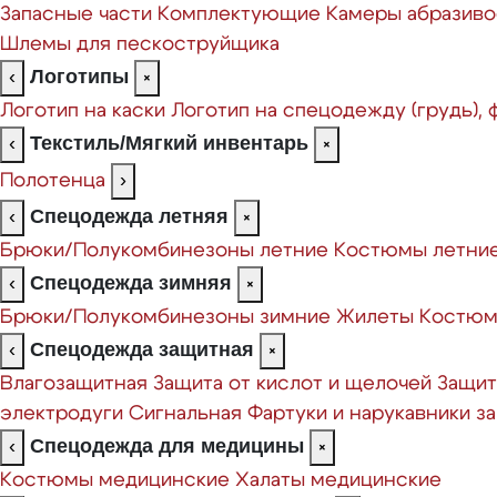
Запасные части
Комплектующие
Камеры абразиво
Шлемы для пескоструйщика
Логотипы
‹
×
Логотип на каски
Логотип на спецодежду (грудь),
Текстиль/Мягкий инвентарь
‹
×
Полотенца
›
Спецодежда летняя
‹
×
Брюки/Полукомбинезоны летние
Костюмы летни
Спецодежда зимняя
‹
×
Брюки/Полукомбинезоны зимние
Жилеты
Костюм
Спецодежда защитная
‹
×
Влагозащитная
Защита от кислот и щелочей
Защит
электродуги
Сигнальная
Фартуки и нарукавники 
Спецодежда для медицины
‹
×
Костюмы медицинские
Халаты медицинские