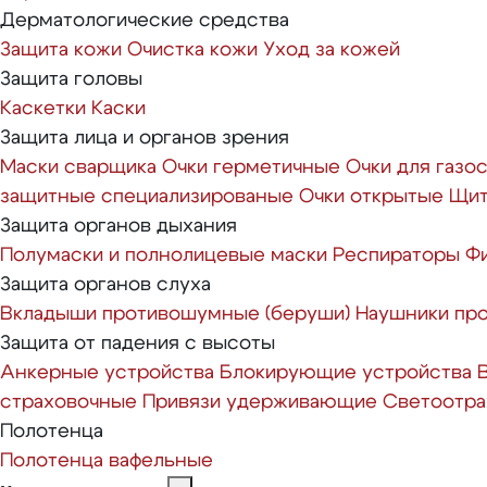
Дерматологические средства
Защита кожи
Очистка кожи
Уход за кожей
Защита головы
Каскетки
Каски
Защита лица и органов зрения
Маски сварщика
Очки герметичные
Очки для газо
защитные специализированые
Очки открытые
Щит
Защита органов дыхания
Полумаски и полнолицевые маски
Респираторы
Ф
Защита органов слуха
Вкладыши противошумные (беруши)
Наушники пр
Защита от падения с высоты
Анкерные устройства
Блокирующие устройства
страховочные
Привязи удерживающие
Светоотр
Полотенца
Полотенца вафельные