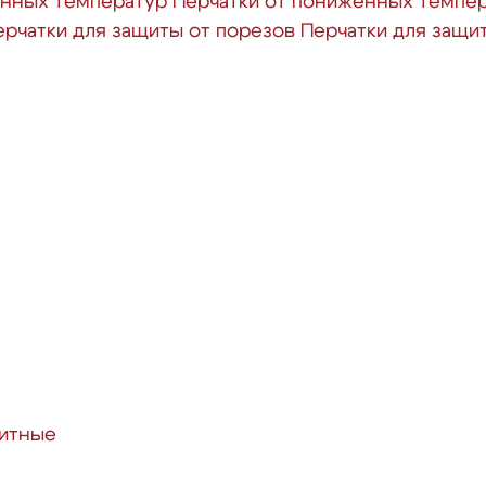
енных температур
Перчатки от пониженных темпе
ерчатки для защиты от порезов
Перчатки для защи
итные