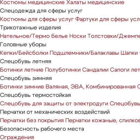
Костюмы медицинские
Халаты медицинские
Спецодежда для сферы услуг
Костюмы для сферы услуг
Фартуки для сферы усл
Трикотажные изделия
Нательное/Термо белье
Носки
Толстовки/Джемп
Головные уборы
Кепки/Бейсболки
Подшлемники/Балаклавы
Шапки
Спецобувь летняя
Ботинки летние
Полуботинки
Сандалии
Сапоги ле
Спецобувь зимняя
Ботинки зимние
Валяная, ЭВА, Комбинированная
Спецобувь термостойкая
Спецобувь для защиты от электродуги
Спецобувь
Перчатки от механических воздействий
Перчатки без покрытия
Перчатки кожаные, спилко
Безопасность рабочего места
Ограждения