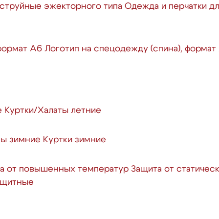
струйные эжекторного типа
Одежда и перчатки д
 формат А6
Логотип на спецодежду (спина), формат
е
Куртки/Халаты летние
ы зимние
Куртки зимние
а от повышенных температур
Защита от статичес
защитные