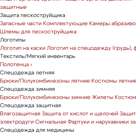
защитные
Защита пескоструйщика
Запасные части
Комплектующие
Камеры абразиво
Шлемы для пескоструйщика
Логотипы
Логотип на каски
Логотип на спецодежду (грудь),
Текстиль/Мягкий инвентарь
Полотенца
›
Спецодежда летняя
Брюки/Полукомбинезоны летние
Костюмы летни
Спецодежда зимняя
Брюки/Полукомбинезоны зимние
Жилеты
Костюм
Спецодежда защитная
Влагозащитная
Защита от кислот и щелочей
Защит
электродуги
Сигнальная
Фартуки и нарукавники 
Спецодежда для медицины