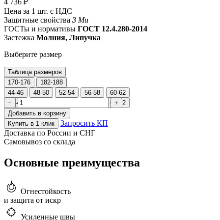
4 736 ₽
Цена за 1 шт. с НДС
Защитные свойства
З
Ми
ГОСТы и нормативы
ГОСТ 12.4.280-2014
Застежка
Молния, Липучка
Выберите размер
Таблица размеров
170-176
182-188
44-46
48-50
52-54
56-58
60-62
44-46
−
48-50
52-54
56-58
60-62
+
Добавить в корзину
Запросить КП
Купить в 1 клик
Доставка по России и СНГ
Самовывоз со склада
Основные преимущества
Огнестойкость
и защита от искр
Усиленные швы