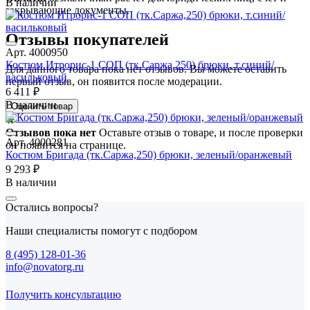
В наличии
закрывающие документы.
Отзывы покупателей
Арт. 4000950
Костюм Итрорис-1 СОП (тк.Саржа,250) брюки, т.синий/
Для данного товара пока нет отзывов. Вы можете оставить
васильковый
первый отзыв, он появится после модерации.
6 411 ₽
В наличии
Оценить товар
★
Отзывов пока нет
Оставьте отзыв о товаре, и после проверки
Арт. 4000281
он появится на странице.
Костюм Бригада (тк.Саржа,250) брюки, зеленый/оранжевый
9 293 ₽
В наличии
Остались вопросы?
Наши специалисты помогут с подбором
8 (495) 128-01-36
info@novatorg.ru
Получить консультацию