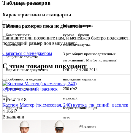
Таблица размеров
полукомбинезоном.
?
Характеристики и стандарты
Модель
Костюм Фаворит
Таблица размеров пока не добавлена
Комплектность
куртка + брюки
Напишите или позвоните нам, и менеджер быстро подскажет
подходящий размер под вашу задачу.
Застёжка
молния, липучка
Связаться с менеджером
З (от общих производственных
Защитные свойства
загрязнений), Ми (от истирания)
С этим товаром покупают
Нормативные документы
ГОСТ 12.4.280-2014
Особенности модели
накладные карманы
Плотность ткани
250 г/м2
Пол
мужской
Арт. 411018
Костюм Мастер (тк.смесовая, 240) куртка+пк,.синий+василек
Пропитка
водоотталкивающая
4 166 ₽
В наличии
Сезон
лето
Состав ткани
саржа 100% хлопок