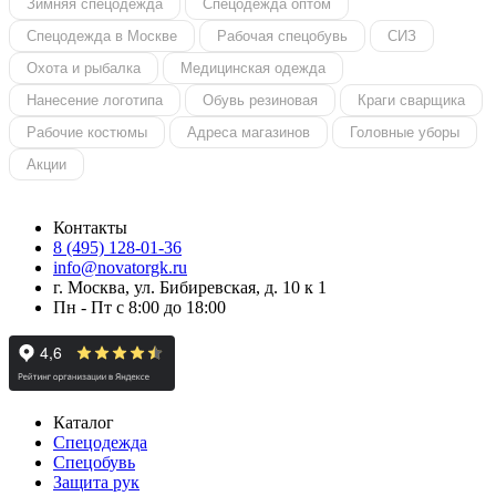
Зимняя спецодежда
Спецодежда оптом
Спецодежда в Москве
Рабочая спецобувь
СИЗ
Охота и рыбалка
Медицинская одежда
Нанесение логотипа
Обувь резиновая
Краги сварщика
Рабочие костюмы
Адреса магазинов
Головные уборы
Акции
Контакты
8 (495) 128-01-36
info@novatorgk.ru
г. Москва, ул. Бибиревская, д. 10 к 1
Пн - Пт с 8:00 до 18:00
Каталог
Спецодежда
Спецобувь
Защита рук