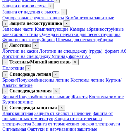
Защита органов слуха
›
Защита от падения с высоты
›
Одноразовые средства защиты
Комбинезоны защитные
Защита пескоструйщика
‹
×
Запасные части
Комплектующие
Камеры абразивоструйные
эжекторного типа
Одежда и перчатки для пескоструйщика
Фильтры пескоструйщика
Шлемы для пескоструйщика
Логотипы
‹
×
Логотип на каски
Логотип на спецодежду (грудь), формат А6
Логотип на спецодежду (спина), формат А4
Текстиль/Мягкий инвентарь
‹
×
Полотенца
›
Спецодежда летняя
‹
×
Брюки/Полукомбинезоны летние
Костюмы летние
Куртки/
Халаты летние
Спецодежда зимняя
‹
×
Брюки/Полукомбинезоны зимние
Жилеты
Костюмы зимние
Куртки зимние
Спецодежда защитная
‹
×
Влагозащитная
Защита от кислот и щелочей
Защита от
повышенных температур
Защита от статического
электричества
Защита от термических рисков электродуги
Сигнальная
Фартуки и нарукавники защитные