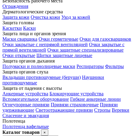
Безопасность рабочего места
Ограждения
Дерматологические средства
Защита кожи
Очистка кожи
Уход за кожей
Защита головы
Каскетки
Каски
Защита лица и органов зрения
Маски сварщика
Очки герметичные
Очки для газосварщиков
Очки закрытые с непрямой вентиляцией
Очки закрытые с
прямой вентиляцией
Очки защитные специализированые
Очки открытые
Щитки защитные лицевые
Защита органов дыхания
Полумаски и полнолицевые маски
Респираторы
Фильтры
Защита органов слуха
Вкладыши противошумные (беруши)
Наушники
противошумные
Защита от падения с высоты
Анкерные устройства
Блокирующие устройства
Вспомогательное оборудование
Гибкие анкерные линии
Огнеупорные привязи
Привязи страховочные
Привязи
удерживающие
Светоотражающие привязи
Стропы
Веревки
Спасение и эвакуация
Полотенца
Полотенца вафельные
Каталог товаров
×