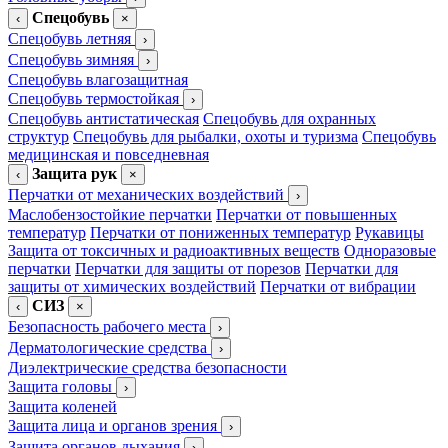
Спецобувь
‹
×
Спецобувь летняя
›
Спецобувь зимняя
›
Спецобувь влагозащитная
Спецобувь термостойкая
›
Спецобувь антистатическая
Спецобувь для охранных
структур
Спецобувь для рыбалки, охоты и туризма
Спецобувь
медицинская и повседневная
Защита рук
‹
×
Перчатки от механических воздействий
›
Маслобензостойкие перчатки
Перчатки от повышенных
температур
Перчатки от пониженных температур
Рукавицы
Защита от токсичных и радиоактивных веществ
Одноразовые
перчатки
Перчатки для защиты от порезов
Перчатки для
защиты от химических воздействий
Перчатки от вибрации
СИЗ
‹
×
Безопасность рабочего места
›
Дерматологические средства
›
Диэлектрические средства безопасности
Защита головы
›
Защита коленей
Защита лица и органов зрения
›
Защита органов дыхания
›