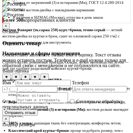
Защита от загрязнений (З) и истирания (Ми); ГОСТ 12.4.280-2014
Летний костюм-двойка с накладными карманами
В наличии в SIZMAG (Москва), отгрузка в день заказа
Более 500
корпоративных клиентов
×
Костюм Фаворит (тк.саржа 250) курт.+брюки, темно-серый
— летний
Отзывы
костюм-двойка из куртки и брюк, сшит из хлопковой саржи 250 г/м2 с
Оценить товар
накладными карманами для инструмента.
Назначение и сферы применения
Обязательно заполните только имя и оценку. Текст отзыва
можно оставить пустым. Телефон и e-mail нужны только для
Строительство, ремонтные бригады, склады, лёгкое производство летом —
обратной связи с менеджером и не публикуются на сайте.
там, где удобнее раздельный комплект куртка+брюки.
Ваша оценка
★
★
★
★
★
Ключевые преимущества
Имя *
Телефон
Накладные карманы:
инструмент и мелочи всегда под рукой, не нужно
E-mail
отходить к ящику;
Отзыв
Согласен на обработку
Водоотталкивающая пропитка:
защищает от брызг и лёгкого дождя;
персональных данных
Защита от загрязнений (З) и истирания (Ми):
костюм дольше выглядит
Отправить отзыв
опрятно;
×
100% хлопок:
дышащая ткань без электризации, комфортна летом;
Подбор размера
Классический крой куртка+брюки:
проще подобрать размер, чем с