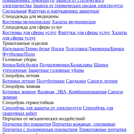
повышенных температур
Защита от статического
электричества
Защита от термических рисков электродуги
Сигнальная
Фартуки и нарукавники защитные
Спецодежда для медицины
Костюмы медицинские
Халаты медицинские
Спецодежда для сферы услуг
Костюмы для сферы услуг
Фартуки для сферы услуг
Халаты
для сферы услуг
Трикотажные изделия
Нательное/Термо белье
Носки
Толстовки/Джемпера/Брюки
Футболки/Поло
Головные уборы
Кепки/Бейсболки
Подшлемники/Балаклавы
Шапки
утепленные
Защитные головные уборы
Спецобувь летняя
Ботинки летние
Полуботинки
Сандалии
Сапоги летние
Спецобувь зимняя
Ботинки зимние
Валяная, ЭВА, Комбинированная
Сапоги
зимние
Спецобувь термостойкая
Спецобувь для защиты от электродуги
Спецобувь для
сварочных работ
Перчатки от механических воздействий
Перчатки без покрытия
Перчатки кожаные, спилковые
Перчатки с полимерным покрытием
Трикотажные перчатки