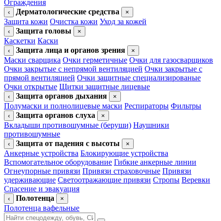
Ограждения
Дерматологические средства
‹
×
Защита кожи
Очистка кожи
Уход за кожей
Защита головы
‹
×
Каскетки
Каски
Защита лица и органов зрения
‹
×
Маски сварщика
Очки герметичные
Очки для газосварщиков
Очки закрытые с непрямой вентиляцией
Очки закрытые с
прямой вентиляцией
Очки защитные специализированые
Очки открытые
Щитки защитные лицевые
Защита органов дыхания
‹
×
Полумаски и полнолицевые маски
Респираторы
Фильтры
Защита органов слуха
‹
×
Вкладыши противошумные (беруши)
Наушники
противошумные
Защита от падения с высоты
‹
×
Анкерные устройства
Блокирующие устройства
Вспомогательное оборудование
Гибкие анкерные линии
Огнеупорные привязи
Привязи страховочные
Привязи
удерживающие
Светоотражающие привязи
Стропы
Веревки
Спасение и эвакуация
Полотенца
‹
×
Полотенца вафельные