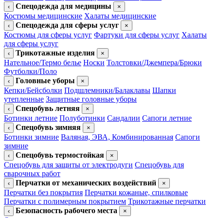
Спецодежда для медицины
‹
×
Костюмы медицинские
Халаты медицинские
Спецодежда для сферы услуг
‹
×
Костюмы для сферы услуг
Фартуки для сферы услуг
Халаты
для сферы услуг
Трикотажные изделия
‹
×
Нательное/Термо белье
Носки
Толстовки/Джемпера/Брюки
Футболки/Поло
Головные уборы
‹
×
Кепки/Бейсболки
Подшлемники/Балаклавы
Шапки
утепленные
Защитные головные уборы
Спецобувь летняя
‹
×
Ботинки летние
Полуботинки
Сандалии
Сапоги летние
Спецобувь зимняя
‹
×
Ботинки зимние
Валяная, ЭВА, Комбинированная
Сапоги
зимние
Спецобувь термостойкая
‹
×
Спецобувь для защиты от электродуги
Спецобувь для
сварочных работ
Перчатки от механических воздействий
‹
×
Перчатки без покрытия
Перчатки кожаные, спилковые
Перчатки с полимерным покрытием
Трикотажные перчатки
Безопасность рабочего места
‹
×