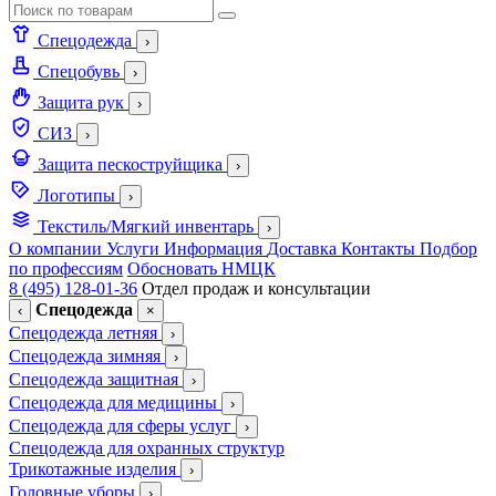
Спецодежда
›
Спецобувь
›
Защита рук
›
СИЗ
›
Защита пескоструйщика
›
Логотипы
›
Текстиль/Мягкий инвентарь
›
О компании
Услуги
Информация
Доставка
Контакты
Подбор
по профессиям
Обосновать НМЦК
8 (495) 128-01-36
Отдел продаж и консультации
Спецодежда
‹
×
Спецодежда летняя
›
Спецодежда зимняя
›
Спецодежда защитная
›
Спецодежда для медицины
›
Спецодежда для сферы услуг
›
Спецодежда для охранных структур
Трикотажные изделия
›
Головные уборы
›