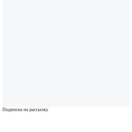
Подписка на рассылку
Надеемся установить хорошие и долгосрочные деловые
отношения с вашей компанией и с нетерпением ждем
получения от вас запросов