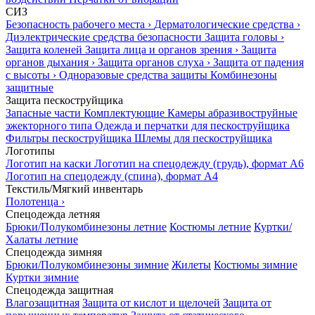
СИЗ
Безопасность рабочего места
›
Дерматологические средства
›
Диэлектрические средства безопасности
Защита головы
›
Защита коленей
Защита лица и органов зрения
›
Защита
органов дыхания
›
Защита органов слуха
›
Защита от падения
с высоты
›
Одноразовые средства защиты
Комбинезоны
защитные
Защита пескоструйщика
Запасные части
Комплектующие
Камеры абразивоструйные
эжекторного типа
Одежда и перчатки для пескоструйщика
Фильтры пескоструйщика
Шлемы для пескоструйщика
Логотипы
Логотип на каски
Логотип на спецодежду (грудь), формат А6
Логотип на спецодежду (спина), формат А4
Текстиль/Мягкий инвентарь
Полотенца
›
Спецодежда летняя
Брюки/Полукомбинезоны летние
Костюмы летние
Куртки/
Халаты летние
Спецодежда зимняя
Брюки/Полукомбинезоны зимние
Жилеты
Костюмы зимние
Куртки зимние
Спецодежда защитная
Влагозащитная
Защита от кислот и щелочей
Защита от