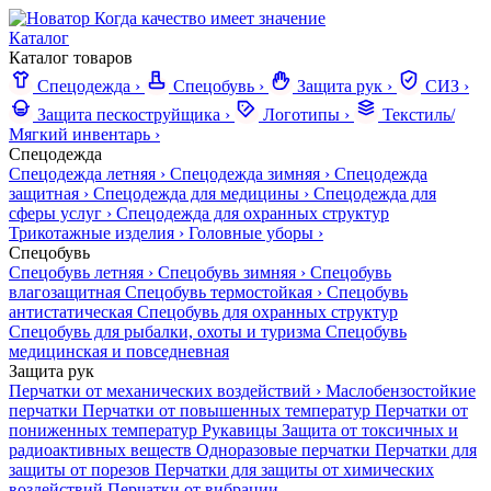
Когда качество имеет значение
Каталог
Каталог товаров
Спецодежда
›
Спецобувь
›
Защита рук
›
СИЗ
›
Защита пескоструйщика
›
Логотипы
›
Текстиль/
Мягкий инвентарь
›
Спецодежда
Спецодежда летняя
›
Спецодежда зимняя
›
Спецодежда
защитная
›
Спецодежда для медицины
›
Спецодежда для
сферы услуг
›
Спецодежда для охранных структур
Трикотажные изделия
›
Головные уборы
›
Спецобувь
Спецобувь летняя
›
Спецобувь зимняя
›
Спецобувь
влагозащитная
Спецобувь термостойкая
›
Спецобувь
антистатическая
Спецобувь для охранных структур
Спецобувь для рыбалки, охоты и туризма
Спецобувь
медицинская и повседневная
Защита рук
Перчатки от механических воздействий
›
Маслобензостойкие
перчатки
Перчатки от повышенных температур
Перчатки от
пониженных температур
Рукавицы
Защита от токсичных и
радиоактивных веществ
Одноразовые перчатки
Перчатки для
защиты от порезов
Перчатки для защиты от химических
воздействий
Перчатки от вибрации