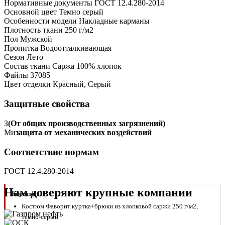
Нормативные документы
ГОСТ 12.4.280-2014
Основной цвет
Темно серый
Особенности модели
Накладные карманы
Плотность ткани
250 г/м2
Пол
Мужской
Пропитка
Водоотталкивающая
Сезон
Лето
Состав ткани
Саржа 100% хлопок
Файлы
37085
Цвет отделки
Красный, Серый
Защитные свойства
З
(От общих производственных загрязнений)
Ми
защита от механических воздействий
Соответствие нормам
ГОСТ 12.4.280-2014
Нам доверяют крупные компании
Коротко:
Костюм Фаворит куртка+брюки из хлопковой саржи 250 г/м2,
темно-серый