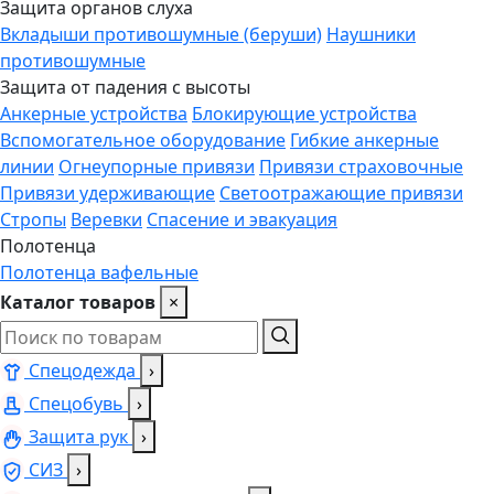
Защита органов слуха
Вкладыши противошумные (беруши)
Наушники
противошумные
Защита от падения с высоты
Анкерные устройства
Блокирующие устройства
Вспомогательное оборудование
Гибкие анкерные
линии
Огнеупорные привязи
Привязи страховочные
Привязи удерживающие
Светоотражающие привязи
Стропы
Веревки
Спасение и эвакуация
Полотенца
Полотенца вафельные
Каталог товаров
×
Спецодежда
›
Спецобувь
›
Защита рук
›
СИЗ
›