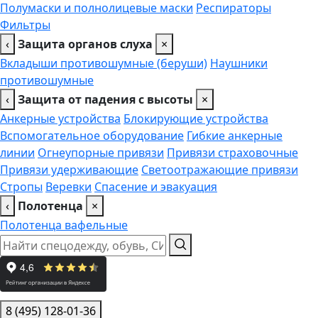
Полумаски и полнолицевые маски
Респираторы
Фильтры
‹
Защита органов слуха
×
Вкладыши противошумные (беруши)
Наушники
противошумные
‹
Защита от падения с высоты
×
Анкерные устройства
Блокирующие устройства
Вспомогательное оборудование
Гибкие анкерные
линии
Огнеупорные привязи
Привязи страховочные
Привязи удерживающие
Светоотражающие привязи
Стропы
Веревки
Спасение и эвакуация
‹
Полотенца
×
Полотенца вафельные
8 (495) 128-01-36