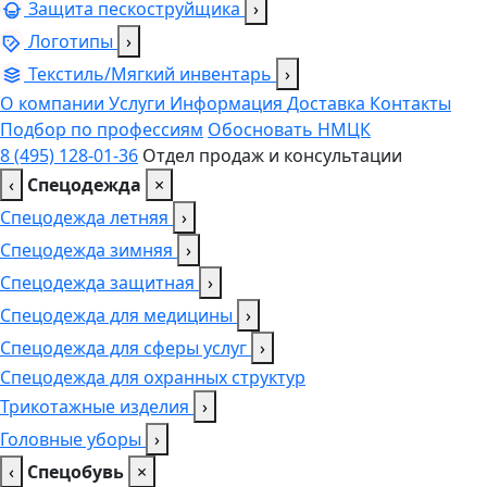
Защита пескоструйщика
›
Логотипы
›
Текстиль/Мягкий инвентарь
›
О компании
Услуги
Информация
Доставка
Контакты
Подбор по профессиям
Обосновать НМЦК
8 (495) 128-01-36
Отдел продаж и консультации
‹
Спецодежда
×
Спецодежда летняя
›
Спецодежда зимняя
›
Спецодежда защитная
›
Спецодежда для медицины
›
Спецодежда для сферы услуг
›
Спецодежда для охранных структур
Трикотажные изделия
›
Головные уборы
›
‹
Спецобувь
×