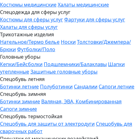
Костюмы медицинские
Халаты медицинские
Спецодежда для сферы услуг
Костюмы для сферы услуг
Фартуки для сферы услуг
Халаты для сферы услуг
Трикотажные изделия
Нательное/Термо белье
Носки
Толстовки/Джемпера/
Брюки
Футболки/Поло
Головные уборы
Кепки/Бейсболки
Подшлемники/Балаклавы
Шапки
утепленные
Защитные головные уборы
Спецобувь летняя
Ботинки летние
Полуботинки
Сандалии
Сапоги летние
Спецобувь зимняя
Ботинки зимние
Валяная, ЭВА, Комбинированная
Сапоги зимние
Спецобувь термостойкая
Спецобувь для защиты от электродуги
Спецобувь для
сварочных работ
Перчатки от механических воздействий