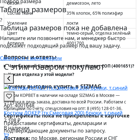
Подбор размера
Сезон
демисезон, лето
Таблица размеров
Состав ткани
35% хлопок, 65% полиэфир
?
Усиление
локти
Таблица размеров пока не добавлена
Цвет
темно-серый, отделка зелёный
Напишите или позвоните нам, и менеджер быстро
Артикул
4001700
подскажет подходящий размер под вашу задачу.
Вопросы и ответы
Связаться с менеджером
С этим товаром покупают
Чем базовый Корвет отличается от Корвет СОП (4001651)?
Какая отделка у этой модели?
Почему выгодно купить в SIZMAG
Костюм КОРВЕТ в наличии на складе SIZMAG в Москве —
отгрузка в день заказа, доставка по всей России. Работаем с
Арт. 4001648
юрлицами по счёту, спецусловия на опт: 8 (495) 128-01-36.
Костюм ДОКЕР (тк.Смесовая 200) брюки, т.синий
Сертификаты пока не прикреплены к карточке
2 108 ₽
Предоставим сертификаты, декларации и
В наличии
подтверждающие документы по запросу.
Доставка:
по Москве, регионам России и СНГ