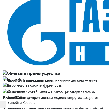
водоупорность (Ву); ТР ТС 019/2011, ГОСТ 12.4.280-2014
Базовая модель линейки, отделка зелёная
В наличии в SIZMAG (Москва), отгрузка в день заказа
Костюм КОРВЕТ (тк.смесовая 240), курт.+пк, т.серый
—
базовая модель линейки Корвет без дополнительных застёжек
и карманов, с зелёной отделкой.
Назначение и сферы применения
Строительство, промышленные предприятия, демисезон и лето
— там, где нужна простая и надёжная модель без лишних
деталей.
Ключевые преимущества
Простой и надёжный крой:
минимум деталей — ниже
вероятность поломки фурнитуры;
Усиление локтей:
меньше износ при опоре на локти;
Более 500
корпоративных клиентов
Зелёная отделка:
отличает модель от других расцветок
линейки Корвет;
×
Водоотталкивающая пропитка:
защита от брызг и лёгкой