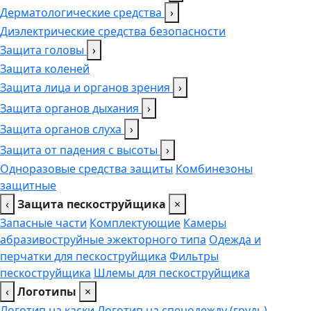
Дерматологические средства
›
Диэлектрические средства безопасности
Защита головы
›
Защита коленей
Защита лица и органов зрения
›
Защита органов дыхания
›
Защита органов слуха
›
Защита от падения с высоты
›
Одноразовые средства защиты
Комбинезоны
защитные
‹
Защита пескоструйщика
×
Запасные части
Комплектующие
Камеры
абразивоструйные эжекторного типа
Одежда и
перчатки для пескоструйщика
Фильтры
пескоструйщика
Шлемы для пескоструйщика
‹
Логотипы
×
Логотип на каски
Логотип на спецодежду (грудь),