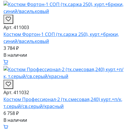
Арт. 411003
Костюм Фортон-1 СОП (тк.саржа 250), курт.+брюки,
синий/васильковый
3 784 ₽
В наличии
Арт. 411032
Костюм Профессионал-2 (тк.смесовая,240) курт.+п/к,
т.серый/св.серый/красный
6 758 ₽
В наличии