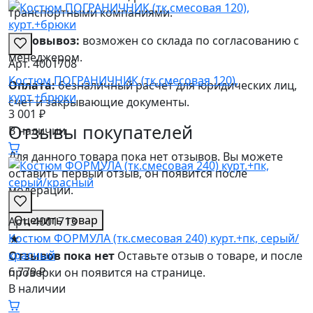
транспортными компаниями.
Самовывоз:
возможен со склада по согласованию с
менеджером.
Арт. 4001708
Костюм ПОГРАНИЧНИК (тк.смесовая 120),
Оплата:
безналичный расчет для юридических лиц,
курт.+брюки
счет и закрывающие документы.
3 001 ₽
Отзывы покупателей
В наличии
Для данного товара пока нет отзывов. Вы можете
оставить первый отзыв, он появится после
модерации.
Оценить товар
Арт. 4001713
Костюм ФОРМУЛА (тк.смесовая 240) курт.+пк, серый/
★
красный
Отзывов пока нет
Оставьте отзыв о товаре, и после
6 779 ₽
проверки он появится на странице.
В наличии