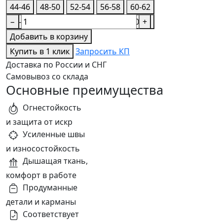
44-46
48-50
52-54
56-58
60-62
44-46
−
48-50
52-54
56-58
60-62
+
Добавить в корзину
Купить в 1 клик
Запросить КП
Доставка по России и СНГ
Самовывоз со склада
Основные преимущества
Огнестойкость
и защита от искр
Усиленные швы
и износостойкость
Дышащая ткань,
комфорт в работе
Продуманные
детали и карманы
Соответствует