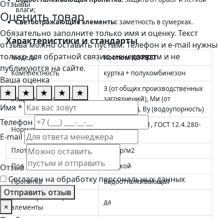
Отзывы
влаги;
Оценить товар
Светоотражающие элементы:
заметность в сумерках.
Обязательно заполните только имя и оценку. Текст
Характеристики и стандарты
отзыва можно оставить пустым. Телефон и e-mail нужны
только для обратной связи с менеджером и не
Модель
Костюм КОРВЕТ
публикуются на сайте.
Комплектность
куртка + полукомбинезон
Ваша оценка
З (от общих производственных
★
★
★
★
★
Защитные свойства
загрязнений), Ми (от
Имя *
истирания), Ву (водоупорность)
Телефон
ТР ТС 019/2011, ГОСТ 12.4.280-
Нормативные документы
2014
E-mail
Плотность ткани
240 гр/м2
Пол
мужской
Отзыв
Согласен на обработку персональных данных
Пропитка
водоотталкивающая
Отправить отзыв
Светоотражающие
да
×
элементы