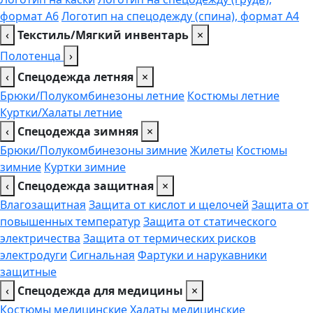
формат А6
Логотип на спецодежду (спина), формат А4
‹
Текстиль/Мягкий инвентарь
×
Полотенца
›
‹
Спецодежда летняя
×
Брюки/Полукомбинезоны летние
Костюмы летние
Куртки/Халаты летние
‹
Спецодежда зимняя
×
Брюки/Полукомбинезоны зимние
Жилеты
Костюмы
зимние
Куртки зимние
‹
Спецодежда защитная
×
Влагозащитная
Защита от кислот и щелочей
Защита от
повышенных температур
Защита от статического
электричества
Защита от термических рисков
электродуги
Сигнальная
Фартуки и нарукавники
защитные
‹
Спецодежда для медицины
×
Костюмы медицинские
Халаты медицинские