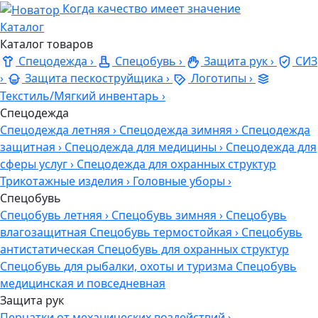
Когда качество имеет значение
Каталог
Каталог товаров
Спецодежда
›
Спецобувь
›
Защита рук
›
СИЗ
›
Защита пескоструйщика
›
Логотипы
›
Текстиль/Мягкий инвентарь
›
Спецодежда
Спецодежда летняя
›
Спецодежда зимняя
›
Спецодежда
защитная
›
Спецодежда для медицины
›
Спецодежда для
сферы услуг
›
Спецодежда для охранных структур
Трикотажные изделия
›
Головные уборы
›
Спецобувь
Спецобувь летняя
›
Спецобувь зимняя
›
Спецобувь
влагозащитная
Спецобувь термостойкая
›
Спецобувь
антистатическая
Спецобувь для охранных структур
Спецобувь для рыбалки, охоты и туризма
Спецобувь
медицинская и повседневная
Защита рук
Перчатки от механических воздействий
›