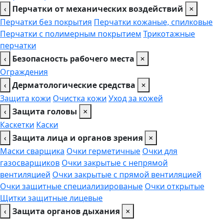
‹
Перчатки от механических воздействий
×
Перчатки без покрытия
Перчатки кожаные, спилковые
Перчатки с полимерным покрытием
Трикотажные
перчатки
‹
Безопасность рабочего места
×
Ограждения
‹
Дерматологические средства
×
Защита кожи
Очистка кожи
Уход за кожей
‹
Защита головы
×
Каскетки
Каски
‹
Защита лица и органов зрения
×
Маски сварщика
Очки герметичные
Очки для
газосварщиков
Очки закрытые с непрямой
вентиляцией
Очки закрытые с прямой вентиляцией
Очки защитные специализированые
Очки открытые
Щитки защитные лицевые
‹
Защита органов дыхания
×