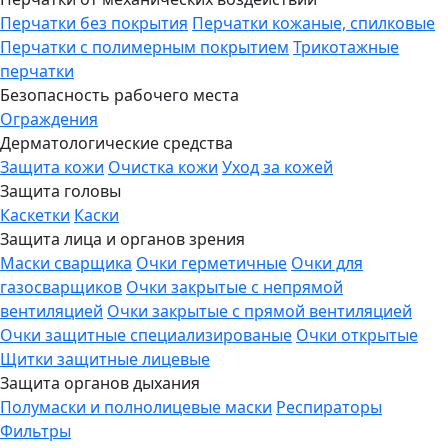
Перчатки без покрытия
Перчатки кожаные, спилковые
Перчатки с полимерным покрытием
Трикотажные
перчатки
Безопасность рабочего места
Ограждения
Дерматологические средства
Защита кожи
Очистка кожи
Уход за кожей
Защита головы
Каскетки
Каски
Защита лица и органов зрения
Маски сварщика
Очки герметичные
Очки для
газосварщиков
Очки закрытые с непрямой
вентиляцией
Очки закрытые с прямой вентиляцией
Очки защитные специализированые
Очки открытые
Щитки защитные лицевые
Защита органов дыхания
Полумаски и полнолицевые маски
Респираторы
Фильтры