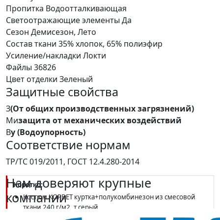
Пропитка
Водоотталкивающая
Светоотражающие элементы
Да
Сезон
Демисезон, Лето
Состав ткани
35% хлопок, 65% полиэфир
Усиление/накладки
Локти
Файлы
36826
Цвет отделки
Зеленый
Защитные свойства
З
(От общих производственных загрязнений)
Ми
защита от механических воздействий
В
у (Водоупорность)
Соответствие нормам
ТР/ТС 019/2011, ГОСТ 12.4.280-2014
Нам доверяют крупные
Коротко:
компании
Костюм КОРВЕТ куртка+полукомбинезон из смесовой
ткани 240 г/м2, т.серый
Защита от загрязнений (З), истирания (Ми),