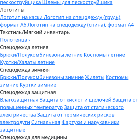
пескоструйщика
Шлемы для пескоструйщика
Логотипы
Логотип на каски
Логотип на спецодежду (грудь),
формат А6
Логотип на спецодежду (спина), формат А4
Текстиль/Мягкий инвентарь
Полотенца
›
Спецодежда летняя
Брюки/Полукомбинезоны летние
Костюмы летние
Куртки/Халаты летние
Спецодежда зимняя
Брюки/Полукомбинезоны зимние
Жилеты
Костюмы
зимние
Куртки зимние
Спецодежда защитная
Влагозащитная
Защита от кислот и щелочей
Защита от
повышенных температур
Защита от статического
электричества
Защита от термических рисков
электродуги
Сигнальная
Фартуки и нарукавники
защитные
Спецодежда для медицины