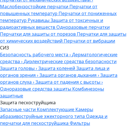
Маслобензостойкие перчатки
Перчатки от
повышенных температур
Перчатки от пониженных
температур
Рукавицы
Защита от токсичных и
радиоактивных веществ
Одноразовые перчатки
Перчатки для защиты от порезов
Перчатки для защиты
от химических воздействий
Перчатки от вибрации
СИЗ
Безопасность рабочего места
›
Дерматологические
средства
›
Диэлектрические средства безопасности
Защита головы
›
Защита коленей
Защита лица и
органов зрения
›
Защита органов дыхания
›
Защита
органов слуха
›
Защита от падения с высоты
›
Одноразовые средства защиты
Комбинезоны
защитные
Защита пескоструйщика
Запасные части
Комплектующие
Камеры
абразивоструйные эжекторного типа
Одежда и
перчатки для пескоструйщика
Фильтры