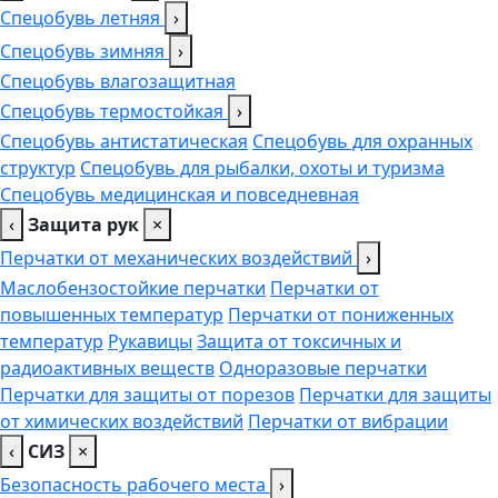
Спецобувь летняя
›
Спецобувь зимняя
›
Спецобувь влагозащитная
Спецобувь термостойкая
›
Спецобувь антистатическая
Спецобувь для охранных
структур
Спецобувь для рыбалки, охоты и туризма
Спецобувь медицинская и повседневная
‹
Защита рук
×
Перчатки от механических воздействий
›
Маслобензостойкие перчатки
Перчатки от
повышенных температур
Перчатки от пониженных
температур
Рукавицы
Защита от токсичных и
радиоактивных веществ
Одноразовые перчатки
Перчатки для защиты от порезов
Перчатки для защиты
от химических воздействий
Перчатки от вибрации
‹
СИЗ
×
Безопасность рабочего места
›