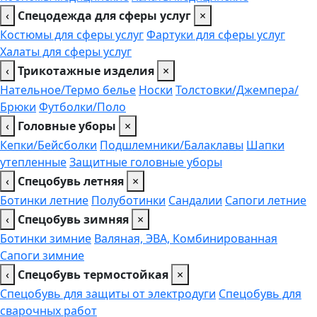
‹
Спецодежда для сферы услуг
×
Костюмы для сферы услуг
Фартуки для сферы услуг
Халаты для сферы услуг
‹
Трикотажные изделия
×
Нательное/Термо белье
Носки
Толстовки/Джемпера/
Брюки
Футболки/Поло
‹
Головные уборы
×
Кепки/Бейсболки
Подшлемники/Балаклавы
Шапки
утепленные
Защитные головные уборы
‹
Спецобувь летняя
×
Ботинки летние
Полуботинки
Сандалии
Сапоги летние
‹
Спецобувь зимняя
×
Ботинки зимние
Валяная, ЭВА, Комбинированная
Сапоги зимние
‹
Спецобувь термостойкая
×
Спецобувь для защиты от электродуги
Спецобувь для
сварочных работ