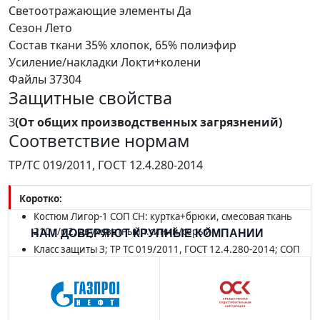
Светоотражающие элементы
Да
Сезон
Лето
Состав ткани
35% хлопок, 65% полиэфир
Усиление/накладки
Локти+колени
Файлы
37304
Защитные свойства
З
(От общих производственных загрязнений)
Соответствие нормам
ТР/ТС 019/2011, ГОСТ 12.4.280-2014
Коротко:
Костюм Лигор-1 СОП CH: куртка+брюки, смесовая ткань
210 г/м2, двухцветный т.синий/серый
НАМ ДОВЕРЯЮТ КРУПНЫЕ КОМПАНИИ
Класс защиты З; ТР ТС 019/2011, ГОСТ 12.4.280-2014; СОП
по контуру куртки и брюк
Усиленные локти и колени; съёмная бирка; сезон — лето
В наличии в SIZMAG (Москва), отгрузка в день заказа