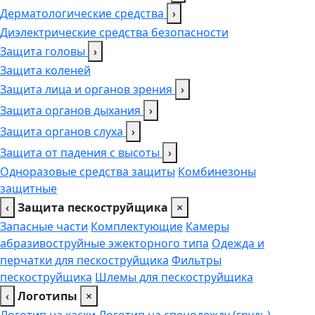
Дерматологические средства
›
Диэлектрические средства безопасности
Защита головы
›
Защита коленей
Защита лица и органов зрения
›
Защита органов дыхания
›
Защита органов слуха
›
Защита от падения с высоты
›
Одноразовые средства защиты
Комбинезоны
защитные
‹
Защита пескоструйщика
×
Запасные части
Комплектующие
Камеры
абразивоструйные эжекторного типа
Одежда и
перчатки для пескоструйщика
Фильтры
пескоструйщика
Шлемы для пескоструйщика
‹
Логотипы
×