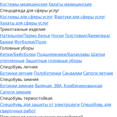
Костюмы медицинские
Халаты медицинские
Спецодежда для сферы услуг
Костюмы для сферы услуг
Фартуки для сферы услуг
Халаты для сферы услуг
Трикотажные изделия
Нательное/Термо белье
Носки
Толстовки/Джемпера/
Брюки
Футболки/Поло
Головные уборы
Кепки/Бейсболки
Подшлемники/Балаклавы
Шапки
утепленные
Защитные головные уборы
Спецобувь летняя
Ботинки летние
Полуботинки
Сандалии
Сапоги летние
Спецобувь зимняя
Ботинки зимние
Валяная, ЭВА, Комбинированная
Сапоги зимние
Спецобувь термостойкая
Спецобувь для защиты от электродуги
Спецобувь для
сварочных работ