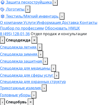
Защита пескоструйщика
›
Логотипы
›
Текстиль/Мягкий инвентарь
›
О компании
Услуги
Информация
Доставка
Контакты
Подбор по профессиям
Обосновать НМЦК
8 (495) 128-01-36
Отдел продаж и консультации
‹
Спецодежда
×
Спецодежда летняя
›
Спецодежда зимняя
›
Спецодежда защитная
›
Спецодежда для медицины
›
Спецодежда для сферы услуг
›
Спецодежда для охранных структур
Трикотажные изделия
›
Головные уборы
›
‹
Спецобувь
×