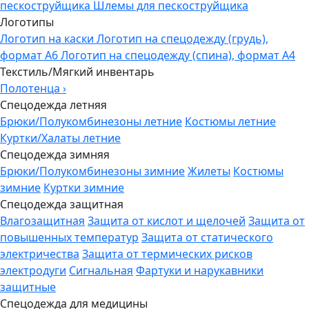
пескоструйщика
Шлемы для пескоструйщика
Логотипы
Логотип на каски
Логотип на спецодежду (грудь),
формат А6
Логотип на спецодежду (спина), формат А4
Текстиль/Мягкий инвентарь
Полотенца
›
Спецодежда летняя
Брюки/Полукомбинезоны летние
Костюмы летние
Куртки/Халаты летние
Спецодежда зимняя
Брюки/Полукомбинезоны зимние
Жилеты
Костюмы
зимние
Куртки зимние
Спецодежда защитная
Влагозащитная
Защита от кислот и щелочей
Защита от
повышенных температур
Защита от статического
электричества
Защита от термических рисков
электродуги
Сигнальная
Фартуки и нарукавники
защитные
Спецодежда для медицины