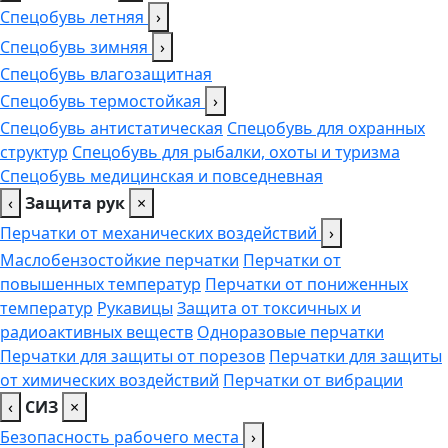
Спецобувь летняя
›
Спецобувь зимняя
›
Спецобувь влагозащитная
Спецобувь термостойкая
›
Спецобувь антистатическая
Спецобувь для охранных
структур
Спецобувь для рыбалки, охоты и туризма
Спецобувь медицинская и повседневная
‹
Защита рук
×
Перчатки от механических воздействий
›
Маслобензостойкие перчатки
Перчатки от
повышенных температур
Перчатки от пониженных
температур
Рукавицы
Защита от токсичных и
радиоактивных веществ
Одноразовые перчатки
Перчатки для защиты от порезов
Перчатки для защиты
от химических воздействий
Перчатки от вибрации
‹
СИЗ
×
Безопасность рабочего места
›