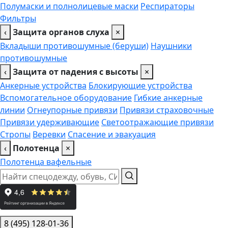
Полумаски и полнолицевые маски
Респираторы
Фильтры
‹
Защита органов слуха
×
Вкладыши противошумные (беруши)
Наушники
противошумные
‹
Защита от падения с высоты
×
Анкерные устройства
Блокирующие устройства
Вспомогательное оборудование
Гибкие анкерные
линии
Огнеупорные привязи
Привязи страховочные
Привязи удерживающие
Светоотражающие привязи
Стропы
Веревки
Спасение и эвакуация
‹
Полотенца
×
Полотенца вафельные
8 (495) 128-01-36