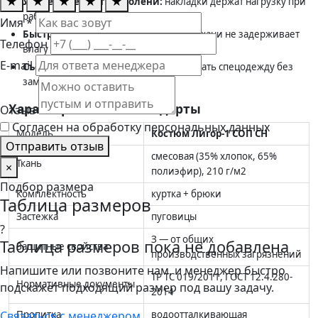
★
★
★
★
★
Усиленные локти и колени:
накладки держат нагрузку при
работе на корточках и упоре руками;
Имя *
Быстрая сушка:
полиэфир в составе ткани не задерживает
Телефон
влагу после стирки;
E-mail
Съёмная бирка:
удобно ребрендировать спецодежду без
замены комплекта.
Характеристики и стандарты
Отзыв
Согласен на обработку персональных данных
Модель
Костюм Лигор-1 СОП CH
Отправить отзыв
смесовая (35% хлопок, 65%
Ткань
×
полиэфир), 210 г/м2
Подбор размера
Комплектность
куртка + брюки
Таблица размеров
Застежка
пуговицы
?
З — от общих
Таблица размеров пока не добавлена
Защитные свойства
производственных загрязнений
Напишите или позвоните нам, и менеджер быстро
ТР ТС 019/2011, ГОСТ 12.4.280-
Нормативные документы
подскажет подходящий размер под вашу задачу.
2014
Связаться с менеджером
Пропитка
водоотталкивающая