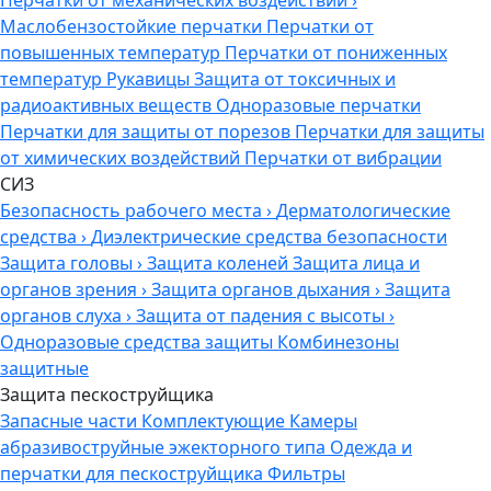
Перчатки от механических воздействий
›
Маслобензостойкие перчатки
Перчатки от
повышенных температур
Перчатки от пониженных
температур
Рукавицы
Защита от токсичных и
радиоактивных веществ
Одноразовые перчатки
Перчатки для защиты от порезов
Перчатки для защиты
от химических воздействий
Перчатки от вибрации
СИЗ
Безопасность рабочего места
›
Дерматологические
средства
›
Диэлектрические средства безопасности
Защита головы
›
Защита коленей
Защита лица и
органов зрения
›
Защита органов дыхания
›
Защита
органов слуха
›
Защита от падения с высоты
›
Одноразовые средства защиты
Комбинезоны
защитные
Защита пескоструйщика
Запасные части
Комплектующие
Камеры
абразивоструйные эжекторного типа
Одежда и
перчатки для пескоструйщика
Фильтры