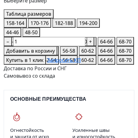
Выберите размер
Таблица размеров
158-164
170-176
182-188
194-200
44-46
48-50
44-46
−
48-50
52-54
56-58
60-62
+
64-66
68-70
44-46
Добавить в корзину
48-50
52-54
56-58
60-62
64-66
68-70
44-46
Купить в 1 клик
48-50
52-54
Запросить КП
56-58
60-62
64-66
68-70
Доставка по России и СНГ
Самовывоз со склада
ОСНОВНЫЕ ПРЕИМУЩЕСТВА
Огнестойкость
Усиленные швы
и защита от искр
и износостойкость