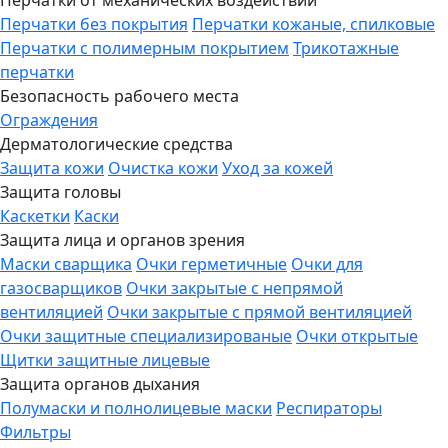
Перчатки от механических воздействий
Перчатки без покрытия
Перчатки кожаные, спилковые
Перчатки с полимерным покрытием
Трикотажные
перчатки
Безопасность рабочего места
Ограждения
Дерматологические средства
Защита кожи
Очистка кожи
Уход за кожей
Защита головы
Каскетки
Каски
Защита лица и органов зрения
Маски сварщика
Очки герметичные
Очки для
газосварщиков
Очки закрытые с непрямой
вентиляцией
Очки закрытые с прямой вентиляцией
Очки защитные специализированые
Очки открытые
Щитки защитные лицевые
Защита органов дыхания
Полумаски и полнолицевые маски
Респираторы
Фильтры