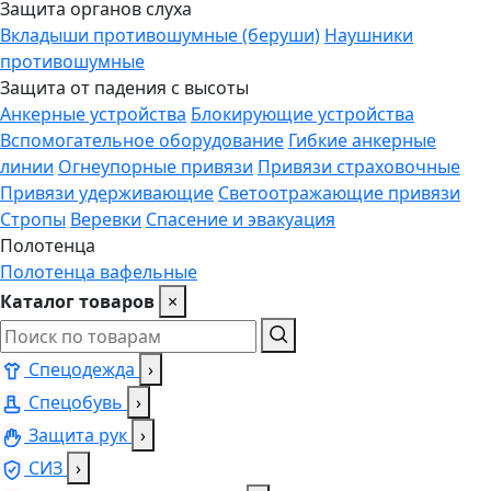
Защита органов слуха
Вкладыши противошумные (беруши)
Наушники
противошумные
Защита от падения с высоты
Анкерные устройства
Блокирующие устройства
Вспомогательное оборудование
Гибкие анкерные
линии
Огнеупорные привязи
Привязи страховочные
Привязи удерживающие
Светоотражающие привязи
Стропы
Веревки
Спасение и эвакуация
Полотенца
Полотенца вафельные
Каталог товаров
×
Спецодежда
›
Спецобувь
›
Защита рук
›
СИЗ
›