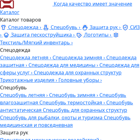
Когда качество имеет значение
Каталог
Каталог товаров
Спецодежда
›
Спецобувь
›
Защита рук
›
СИЗ
›
Защита пескоструйщика
›
Логотипы
›
Текстиль/Мягкий инвентарь
›
Спецодежда
Спецодежда летняя
›
Спецодежда зимняя
›
Спецодежда
защитная
›
Спецодежда для медицины
›
Спецодежда для
сферы услуг
›
Спецодежда для охранных структур
Трикотажные изделия
›
Головные уборы
›
Спецобувь
Спецобувь летняя
›
Спецобувь зимняя
›
Спецобувь
влагозащитная
Спецобувь термостойкая
›
Спецобувь
антистатическая
Спецобувь для охранных структур
Спецобувь для рыбалки, охоты и туризма
Спецобувь
медицинская и повседневная
Защита рук