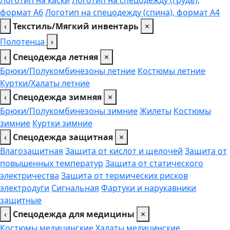
Логотип на каски
Логотип на спецодежду (грудь),
формат А6
Логотип на спецодежду (спина), формат А4
‹
Текстиль/Мягкий инвентарь
×
Полотенца
›
‹
Спецодежда летняя
×
Брюки/Полукомбинезоны летние
Костюмы летние
Куртки/Халаты летние
‹
Спецодежда зимняя
×
Брюки/Полукомбинезоны зимние
Жилеты
Костюмы
зимние
Куртки зимние
‹
Спецодежда защитная
×
Влагозащитная
Защита от кислот и щелочей
Защита от
повышенных температур
Защита от статического
электричества
Защита от термических рисков
электродуги
Сигнальная
Фартуки и нарукавники
защитные
‹
Спецодежда для медицины
×
Костюмы медицинские
Халаты медицинские