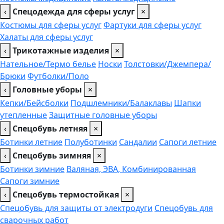
‹
Спецодежда для сферы услуг
×
Костюмы для сферы услуг
Фартуки для сферы услуг
Халаты для сферы услуг
‹
Трикотажные изделия
×
Нательное/Термо белье
Носки
Толстовки/Джемпера/
Брюки
Футболки/Поло
‹
Головные уборы
×
Кепки/Бейсболки
Подшлемники/Балаклавы
Шапки
утепленные
Защитные головные уборы
‹
Спецобувь летняя
×
Ботинки летние
Полуботинки
Сандалии
Сапоги летние
‹
Спецобувь зимняя
×
Ботинки зимние
Валяная, ЭВА, Комбинированная
Сапоги зимние
‹
Спецобувь термостойкая
×
Спецобувь для защиты от электродуги
Спецобувь для
сварочных работ