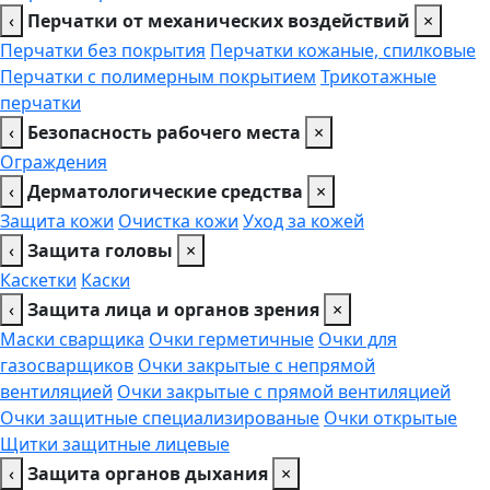
‹
Перчатки от механических воздействий
×
Перчатки без покрытия
Перчатки кожаные, спилковые
Перчатки с полимерным покрытием
Трикотажные
перчатки
‹
Безопасность рабочего места
×
Ограждения
‹
Дерматологические средства
×
Защита кожи
Очистка кожи
Уход за кожей
‹
Защита головы
×
Каскетки
Каски
‹
Защита лица и органов зрения
×
Маски сварщика
Очки герметичные
Очки для
газосварщиков
Очки закрытые с непрямой
вентиляцией
Очки закрытые с прямой вентиляцией
Очки защитные специализированые
Очки открытые
Щитки защитные лицевые
‹
Защита органов дыхания
×