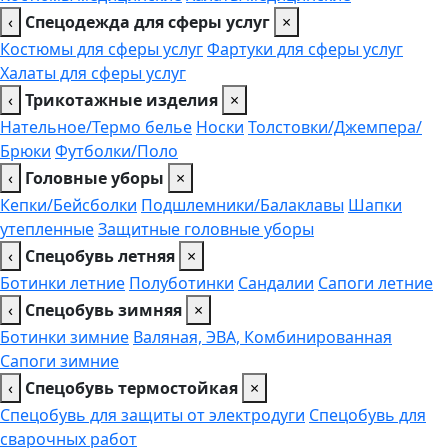
‹
Спецодежда для сферы услуг
×
Костюмы для сферы услуг
Фартуки для сферы услуг
Халаты для сферы услуг
‹
Трикотажные изделия
×
Нательное/Термо белье
Носки
Толстовки/Джемпера/
Брюки
Футболки/Поло
‹
Головные уборы
×
Кепки/Бейсболки
Подшлемники/Балаклавы
Шапки
утепленные
Защитные головные уборы
‹
Спецобувь летняя
×
Ботинки летние
Полуботинки
Сандалии
Сапоги летние
‹
Спецобувь зимняя
×
Ботинки зимние
Валяная, ЭВА, Комбинированная
Сапоги зимние
‹
Спецобувь термостойкая
×
Спецобувь для защиты от электродуги
Спецобувь для
сварочных работ