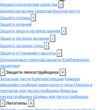
Дерматологические средства
›
Диэлектрические средства безопасности
Защита головы
›
Защита коленей
Защита лица и органов зрения
›
Защита органов дыхания
›
Защита органов слуха
›
Защита от падения с высоты
›
Одноразовые средства защиты
Комбинезоны
защитные
‹
Защита пескоструйщика
×
Запасные части
Комплектующие
Камеры
абразивоструйные эжекторного типа
Одежда и
перчатки для пескоструйщика
Фильтры
пескоструйщика
Шлемы для пескоструйщика
‹
Логотипы
×
Логотип на каски
Логотип на спецодежду (грудь),