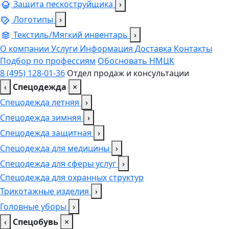
Защита пескоструйщика
›
Логотипы
›
Текстиль/Мягкий инвентарь
›
О компании
Услуги
Информация
Доставка
Контакты
Подбор по профессиям
Обосновать НМЦК
8 (495) 128-01-36
Отдел продаж и консультации
‹
Спецодежда
×
Спецодежда летняя
›
Спецодежда зимняя
›
Спецодежда защитная
›
Спецодежда для медицины
›
Спецодежда для сферы услуг
›
Спецодежда для охранных структур
Трикотажные изделия
›
Головные уборы
›
‹
Спецобувь
×