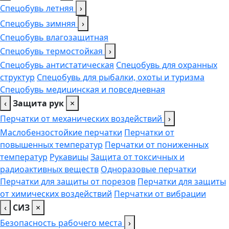
Спецобувь летняя
›
Спецобувь зимняя
›
Спецобувь влагозащитная
Спецобувь термостойкая
›
Спецобувь антистатическая
Спецобувь для охранных
структур
Спецобувь для рыбалки, охоты и туризма
Спецобувь медицинская и повседневная
‹
Защита рук
×
Перчатки от механических воздействий
›
Маслобензостойкие перчатки
Перчатки от
повышенных температур
Перчатки от пониженных
температур
Рукавицы
Защита от токсичных и
радиоактивных веществ
Одноразовые перчатки
Перчатки для защиты от порезов
Перчатки для защиты
от химических воздействий
Перчатки от вибрации
‹
СИЗ
×
Безопасность рабочего места
›