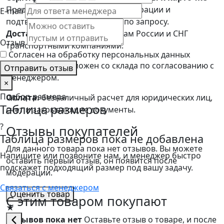
Предоставим сертификаты, декларации и
E-mail
подтверждающие документы по запросу.
Доставка:
по Москве, регионам России и СНГ
Отзыв
транспортными компаниями.
Согласен на обработку персональных данных
Самовывоз:
возможен со склада по согласованию с
Отправить отзыв
менеджером.
×
Подбор размера
Оплата:
безналичный расчет для юридических лиц,
Таблица размеров
счет и закрывающие документы.
?
Отзывы покупателей
Таблица размеров пока не добавлена
Для данного товара пока нет отзывов. Вы можете
Напишите или позвоните нам, и менеджер быстро
оставить первый отзыв, он появится после
подскажет подходящий размер под вашу задачу.
модерации.
Связаться с менеджером
Оценить товар
С этим товаром покупают
★
Отзывов пока нет
Оставьте отзыв о товаре, и после