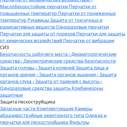
Маслобензостойкие перчатки
Перчатки от
повышенных температур
Перчатки от пониженных
температур
Рукавицы
Защита от токсичных и
радиоактивных веществ
Одноразовые перчатки
Перчатки для защиты от порезов
Перчатки для защиты
от химических воздействий
Перчатки от вибрации
СИЗ
Безопасность рабочего места
›
Дерматологические
средства
›
Диэлектрические средства безопасности
Защита головы
›
Защита коленей
Защита лица и
органов зрения
›
Защита органов дыхания
›
Защита
органов слуха
›
Защита от падения с высоты
›
Одноразовые средства защиты
Комбинезоны
защитные
Защита пескоструйщика
Запасные части
Комплектующие
Камеры
абразивоструйные эжекторного типа
Одежда и
перчатки для пескоструйщика
Фильтры