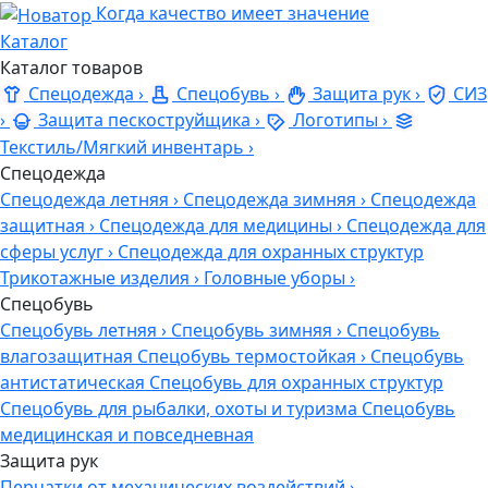
Когда качество имеет значение
Каталог
Каталог товаров
Спецодежда
›
Спецобувь
›
Защита рук
›
СИЗ
›
Защита пескоструйщика
›
Логотипы
›
Текстиль/Мягкий инвентарь
›
Спецодежда
Спецодежда летняя
›
Спецодежда зимняя
›
Спецодежда
защитная
›
Спецодежда для медицины
›
Спецодежда для
сферы услуг
›
Спецодежда для охранных структур
Трикотажные изделия
›
Головные уборы
›
Спецобувь
Спецобувь летняя
›
Спецобувь зимняя
›
Спецобувь
влагозащитная
Спецобувь термостойкая
›
Спецобувь
антистатическая
Спецобувь для охранных структур
Спецобувь для рыбалки, охоты и туризма
Спецобувь
медицинская и повседневная
Защита рук
Перчатки от механических воздействий
›