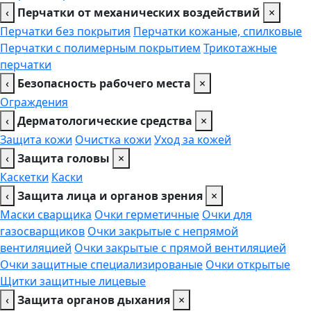
‹
Перчатки от механических воздействий
×
Перчатки без покрытия
Перчатки кожаные, спилковые
Перчатки с полимерным покрытием
Трикотажные
перчатки
‹
Безопасность рабочего места
×
Ограждения
‹
Дерматологические средства
×
Защита кожи
Очистка кожи
Уход за кожей
‹
Защита головы
×
Каскетки
Каски
‹
Защита лица и органов зрения
×
Маски сварщика
Очки герметичные
Очки для
газосварщиков
Очки закрытые с непрямой
вентиляцией
Очки закрытые с прямой вентиляцией
Очки защитные специализированые
Очки открытые
Щитки защитные лицевые
‹
Защита органов дыхания
×