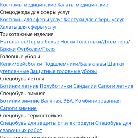
Костюмы медицинские
Халаты медицинские
Спецодежда для сферы услуг
Костюмы для сферы услуг
Фартуки для сферы услуг
Халаты для сферы услуг
Трикотажные изделия
Нательное/Термо белье
Носки
Толстовки/Джемпера/
Брюки
Футболки/Поло
Головные уборы
Кепки/Бейсболки
Подшлемники/Балаклавы
Шапки
утепленные
Защитные головные уборы
Спецобувь летняя
Ботинки летние
Полуботинки
Сандалии
Сапоги летние
Спецобувь зимняя
Ботинки зимние
Валяная, ЭВА, Комбинированная
Сапоги зимние
Спецобувь термостойкая
Спецобувь для защиты от электродуги
Спецобувь для
сварочных работ
Перчатки от механических воздействий