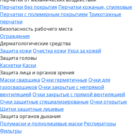
Перчатки без покрытия
Перчатки кожаные, спилковые
Перчатки с полимерным покрытием
Трикотажные
перчатки
Безопасность рабочего места
Ограждения
Дерматологические средства
Защита кожи
Очистка кожи
Уход за кожей
Защита головы
Каскетки
Каски
Защита лица и органов зрения
Маски сварщика
Очки герметичные
Очки для
газосварщиков
Очки закрытые с непрямой
вентиляцией
Очки закрытые с прямой вентиляцией
Очки защитные специализированые
Очки открытые
Щитки защитные лицевые
Защита органов дыхания
Полумаски и полнолицевые маски
Респираторы
Фильтры