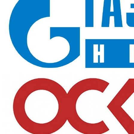
Капюшон на молнии с планкой на кнопках; увеличенная
размерная сетка; сезон лето
В наличии в SIZMAG (Москва), отгрузка в день заказа
Костюм Нейч-2 СОП с капюшоном (тк.Смесовая,210) п/к,
т.синий/васильковый
— летний костюм с капюшоном на
куртке для защиты от внезапного дождя и ветра без
необходимости брать отдельную накидку. Молния и планка на
кнопках обеспечивают дополнительную герметичность у
ворота, а полукомбинезон с высокой спинкой закрывает
поясницу.
Назначение и сферы применения
Работы на открытом воздухе с переменной погодой — стройка,
склады под навесом, дорожные бригады, где капюшон экономит
время на смену погоды.
Ключевые преимущества
Капюшон в комплекте:
защита от дождя и ветра без
отдельной куртки-дождевика;