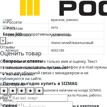
Нормативные документы
2014
Пропитка
водоотталкивающая
Пол
мужской, унисекс
Сезон
лето
Более 500
корпоративных клиентов
Размерная сетка
увеличенная
×
Цвет
тёмно-синий/васильковый
Отзывы
Артикул
4002186
Оценить товар
Вопросы и ответы
Обязательно заполните только имя и оценку. Текст
отзыва можно оставить пустым. Телефон и e-mail нужны
Капюшон съёмный или несъёмный?
только для обратной связи с менеджером и не
Костюм унисекс?
публикуются на сайте.
Почему выгодно купить в SIZMAG
Ваша оценка
★
★
★
★
★
Костюм Нейч-2 СОП с капюшоном в наличии на складе SIZMAG
(Москва) — отгрузка в день заказа, доставка по России, работа с
Имя *
юрлицами по счёту. 8 (495) 128-01-36.
Телефон
Сертификаты пока не прикреплены к карточке