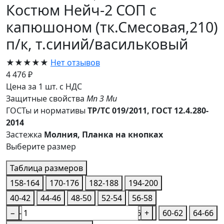
Костюм Нейч-2 СОП с
капюшоном (тк.Смесовая,210)
п/к, т.синий/васильковый
★★★★★
Нет отзывов
4 476 ₽
Цена за 1 шт. с НДС
Защитные свойства
Мп
З
Ми
ГОСТы и нормативы
ТР/ТС 019/2011, ГОСТ 12.4.280-
2014
Застежка
Молния, Планка на кнопках
Выберите размер
Таблица размеров
158-164
170-176
182-188
194-200
40-42
44-46
48-50
52-54
56-58
40-42
−
44-46
48-50
52-54
56-58
+
60-62
64-66