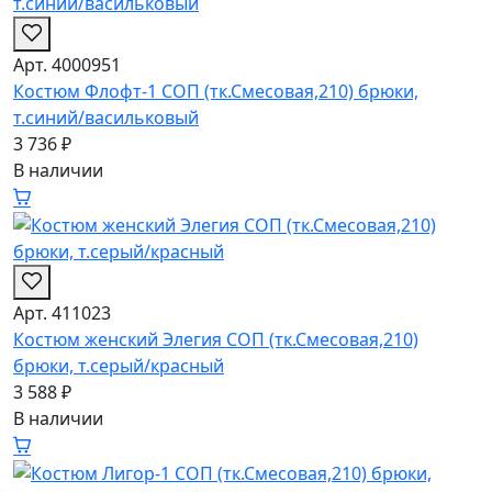
Арт. 4000951
Костюм Флофт-1 СОП (тк.Смесовая,210) брюки,
т.синий/васильковый
3 736 ₽
В наличии
Арт. 411023
Костюм женский Элегия СОП (тк.Смесовая,210)
брюки, т.серый/красный
3 588 ₽
В наличии