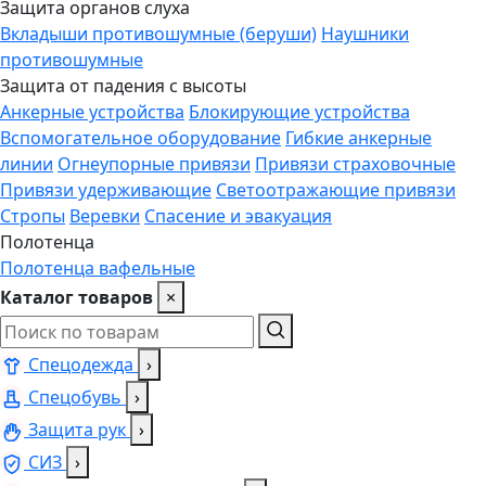
Защита органов слуха
Вкладыши противошумные (беруши)
Наушники
противошумные
Защита от падения с высоты
Анкерные устройства
Блокирующие устройства
Вспомогательное оборудование
Гибкие анкерные
линии
Огнеупорные привязи
Привязи страховочные
Привязи удерживающие
Светоотражающие привязи
Стропы
Веревки
Спасение и эвакуация
Полотенца
Полотенца вафельные
Каталог товаров
×
Спецодежда
›
Спецобувь
›
Защита рук
›
СИЗ
›