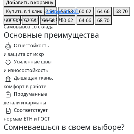
68-70
Добавить в корзину
44-46
Купить в 1 клик
48-50
52-54
Запросить КП
56-58
60-62
64-66
68-70
Доставка по России и СНГ
48-50
52-54
56-58
60-62
64-66
68-70
Самовывоз со склада
Основные преимущества
Огнестойкость
и защита от искр
Усиленные швы
и износостойкость
Дышащая ткань,
комфорт в работе
Продуманные
детали и карманы
Соответствует
нормам ЕТН и ГОСТ
Сомневаешься в своем выборе?