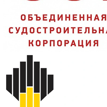
Двойная застёжка:
молния и планка на кнопках закрывают
ворот от продувания;
Полукомбинезон:
лямки и высокая спинка не дают куртке
задираться;
Тройная защита:
Мп+З+Ми от проколов, загрязнений и
истирания;
Увеличенная размерная сетка:
подбор на разную
комплекцию сотрудников.
Характеристики и стандарты
Костюм Нейч-2 СОП с
Модель
капюшоном
смесовая (35% хлопок, 65%
Ткань
полиэфир), 210 г/м2
Комплектность
куртка + полукомбинезон
Застежка
молния, планка на кнопках
Защитные свойства
Мп, З, Ми
ТР ТС 019/2011, ГОСТ 12.4.280-