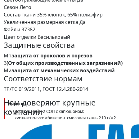
Сезон
Лето
Состав ткани
35% хлопок, 65% полиэфир
Увеличенная размерная сетка
Да
Файлы
37382
Цвет отделки
Васильковый
Защитные свойства
Мп
защита от проколов и порезов
З
(От общих производственных загрязнений)
Ми
защита от механических воздействий
Соответствие нормам
ТР/ТС 019/2011, ГОСТ 12.4.280-2014
Нам доверяют крупные
Коротко:
компании
Костюм Нейч-2 СОП с капюшоном:
куртка+полукомбинезон, смесовая ткань 210 г/м2,
т.синий/васильковый
Классы защиты Мп, З, Ми; ТР ТС 019/2011, ГОСТ 12.4.280-
2014