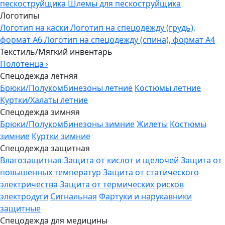
пескоструйщика
Шлемы для пескоструйщика
Логотипы
Логотип на каски
Логотип на спецодежду (грудь),
формат А6
Логотип на спецодежду (спина), формат А4
Текстиль/Мягкий инвентарь
Полотенца
›
Спецодежда летняя
Брюки/Полукомбинезоны летние
Костюмы летние
Куртки/Халаты летние
Спецодежда зимняя
Брюки/Полукомбинезоны зимние
Жилеты
Костюмы
зимние
Куртки зимние
Спецодежда защитная
Влагозащитная
Защита от кислот и щелочей
Защита от
повышенных температур
Защита от статического
электричества
Защита от термических рисков
электродуги
Сигнальная
Фартуки и нарукавники
защитные
Спецодежда для медицины