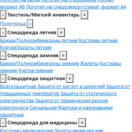
формат А6
Логотип на спецодежду (спина), формат А4
‹
Текстиль/Мягкий инвентарь
×
Полотенца
›
‹
Спецодежда летняя
×
Брюки/Полукомбинезоны летние
Костюмы летние
Куртки/Халаты летние
‹
Спецодежда зимняя
×
Брюки/Полукомбинезоны зимние
Жилеты
Костюмы
зимние
Куртки зимние
‹
Спецодежда защитная
×
Влагозащитная
Защита от кислот и щелочей
Защита от
повышенных температур
Защита от статического
электричества
Защита от термических рисков
электродуги
Сигнальная
Фартуки и нарукавники
защитные
‹
Спецодежда для медицины
×
Костюмы медицинские
Халаты медицинские