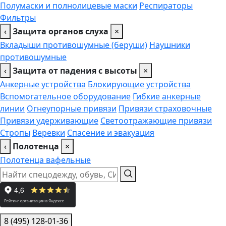
Полумаски и полнолицевые маски
Респираторы
Фильтры
‹
Защита органов слуха
×
Вкладыши противошумные (беруши)
Наушники
противошумные
‹
Защита от падения с высоты
×
Анкерные устройства
Блокирующие устройства
Вспомогательное оборудование
Гибкие анкерные
линии
Огнеупорные привязи
Привязи страховочные
Привязи удерживающие
Светоотражающие привязи
Стропы
Веревки
Спасение и эвакуация
‹
Полотенца
×
Полотенца вафельные
8 (495) 128-01-36