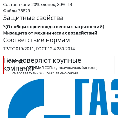
Состав ткани
20% хлопок, 80% ПЭ
Файлы
36829
Защитные свойства
З
(От общих производственных загрязнений)
Ми
защита от механических воздействий
Соответствие нормам
ТР/ТС 019/2011, ГОСТ 12.4.280-2014
Нам доверяют крупные
Коротко:
компании
Костюм ОПТИМАЛ СОП: куртка+полукомбинезон,
смесовая ткань 200 г/м2, тёмно-серый
Классы защиты З, Ми; ТР ТС 019/2011, ГОСТ 12.4.280-2014
Светоотражающие элементы; сезон лето; бюджетная
модель для массовой комплектации
В наличии в SIZMAG (Москва), отгрузка в день заказа
Костюм ОПТИМАЛ СОП (тк смесовая 200), курт.+пк, т.серый
— базовая серая версия костюма ОПТИМАЛ для массовой