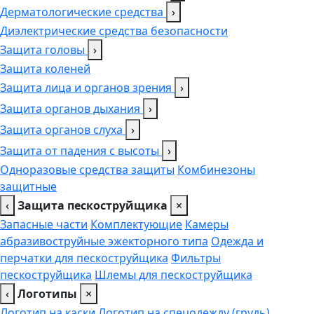
Дерматологические средства
›
Диэлектрические средства безопасности
Защита головы
›
Защита коленей
Защита лица и органов зрения
›
Защита органов дыхания
›
Защита органов слуха
›
Защита от падения с высоты
›
Одноразовые средства защиты
Комбинезоны
защитные
‹
Защита пескоструйщика
×
Запасные части
Комплектующие
Камеры
абразивоструйные эжекторного типа
Одежда и
перчатки для пескоструйщика
Фильтры
пескоструйщика
Шлемы для пескоструйщика
‹
Логотипы
×
Логотип на каски
Логотип на спецодежду (грудь),