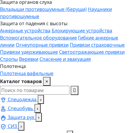
Защита органов слуха
Вкладыши противошумные (беруши)
Наушники
противошумные
Защита от падения с высоты
Анкерные устройства
Блокирующие устройства
Вспомогательное оборудование
Гибкие анкерные
линии
Огнеупорные привязи
Привязи страховочные
Привязи удерживающие
Светоотражающие привязи
Стропы
Веревки
Спасение и эвакуация
Полотенца
Полотенца вафельные
Каталог товаров
×
Спецодежда
›
Спецобувь
›
Защита рук
›
СИЗ
›