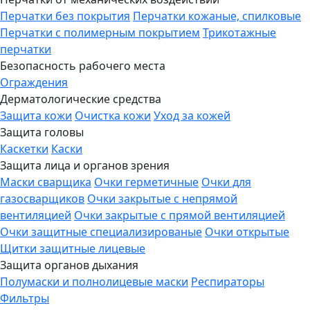
Перчатки без покрытия
Перчатки кожаные, спилковые
Перчатки с полимерным покрытием
Трикотажные
перчатки
Безопасность рабочего места
Ограждения
Дерматологические средства
Защита кожи
Очистка кожи
Уход за кожей
Защита головы
Каскетки
Каски
Защита лица и органов зрения
Маски сварщика
Очки герметичные
Очки для
газосварщиков
Очки закрытые с непрямой
вентиляцией
Очки закрытые с прямой вентиляцией
Очки защитные специализированые
Очки открытые
Щитки защитные лицевые
Защита органов дыхания
Полумаски и полнолицевые маски
Респираторы
Фильтры