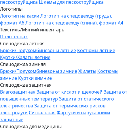
пескоструйщика
Шлемы для пескоструйщика
Логотипы
Логотип на каски
Логотип на спецодежду (грудь),
формат А6
Логотип на спецодежду (спина), формат А4
Текстиль/Мягкий инвентарь
Полотенца
›
Спецодежда летняя
Брюки/Полукомбинезоны летние
Костюмы летние
Куртки/Халаты летние
Спецодежда зимняя
Брюки/Полукомбинезоны зимние
Жилеты
Костюмы
зимние
Куртки зимние
Спецодежда защитная
Влагозащитная
Защита от кислот и щелочей
Защита от
повышенных температур
Защита от статического
электричества
Защита от термических рисков
электродуги
Сигнальная
Фартуки и нарукавники
защитные
Спецодежда для медицины