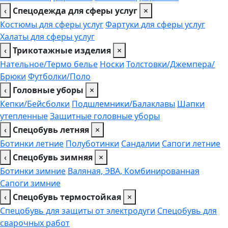
‹
Спецодежда для сферы услуг
×
Костюмы для сферы услуг
Фартуки для сферы услуг
Халаты для сферы услуг
‹
Трикотажные изделия
×
Нательное/Термо белье
Носки
Толстовки/Джемпера/
Брюки
Футболки/Поло
‹
Головные уборы
×
Кепки/Бейсболки
Подшлемники/Балаклавы
Шапки
утепленные
Защитные головные уборы
‹
Спецобувь летняя
×
Ботинки летние
Полуботинки
Сандалии
Сапоги летние
‹
Спецобувь зимняя
×
Ботинки зимние
Валяная, ЭВА, Комбинированная
Сапоги зимние
‹
Спецобувь термостойкая
×
Спецобувь для защиты от электродуги
Спецобувь для
сварочных работ