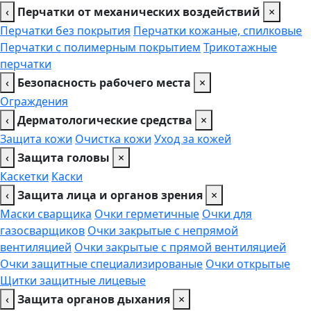
‹
Перчатки от механических воздействий
×
Перчатки без покрытия
Перчатки кожаные, спилковые
Перчатки с полимерным покрытием
Трикотажные
перчатки
‹
Безопасность рабочего места
×
Ограждения
‹
Дерматологические средства
×
Защита кожи
Очистка кожи
Уход за кожей
‹
Защита головы
×
Каскетки
Каски
‹
Защита лица и органов зрения
×
Маски сварщика
Очки герметичные
Очки для
газосварщиков
Очки закрытые с непрямой
вентиляцией
Очки закрытые с прямой вентиляцией
Очки защитные специализированые
Очки открытые
Щитки защитные лицевые
‹
Защита органов дыхания
×