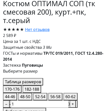
Костюм ОПТИМАЛ СОП (тк
смесовая 200), курт.+пк,
т.серый
★★★★★
Нет отзывов
2 589 ₽
Цена за 1 шт. с НДС
Защитные свойства
З
Ми
ГОСТы и нормативы
ТР/ТС 019/2011, ГОСТ 12.4.280-
2014
Застежка
Пуговицы
Выберите размер
Таблица размеров
170-176
182-188
44-46
48-50
52-54
56-58
60-62
44-46
−
48-50
52-54
56-58
60-62
+