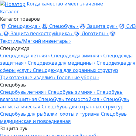
Когда качество имеет значение
Каталог
Каталог товаров
Спецодежда
›
Спецобувь
›
Защита рук
›
СИЗ
›
Защита пескоструйщика
›
Логотипы
›
Текстиль/Мягкий инвентарь
›
Спецодежда
Спецодежда летняя
›
Спецодежда зимняя
›
Спецодежда
защитная
›
Спецодежда для медицины
›
Спецодежда для
сферы услуг
›
Спецодежда для охранных структур
Трикотажные изделия
›
Головные уборы
›
Спецобувь
Спецобувь летняя
›
Спецобувь зимняя
›
Спецобувь
влагозащитная
Спецобувь термостойкая
›
Спецобувь
антистатическая
Спецобувь для охранных структур
Спецобувь для рыбалки, охоты и туризма
Спецобувь
медицинская и повседневная
Защита рук
Перчатки от механических воздействий
›