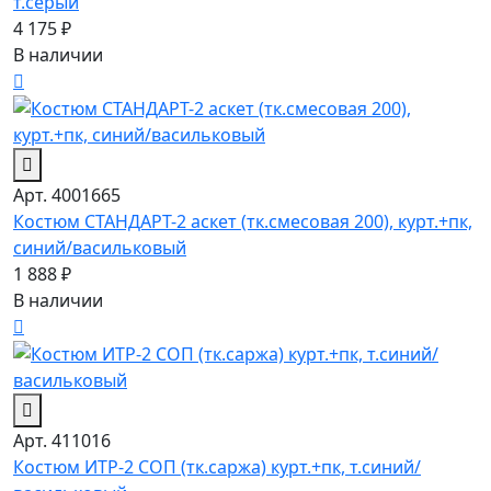
т.серый
4 175 ₽
В наличии
Арт. 4001665
Костюм СТАНДАРТ-2 аскет (тк.смесовая 200), курт.+пк,
синий/васильковый
1 888 ₽
В наличии
Арт. 411016
Костюм ИТР-2 СОП (тк.саржа) курт.+пк, т.синий/