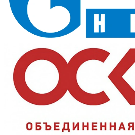
комплектации персонала. Лёгкая смесовая ткань 200 г/м2 с
водоотталкивающей пропиткой защищает от общих
загрязнений и истирания, а универсальный серый цвет не
привязан к конкретной отрасли.
Назначение и сферы применения
Промышленные предприятия, склады, автосервисы,
разнорабочие — там, где нужен недорогой универсальный
костюм на каждый день.
Ключевые преимущества
Универсальный серый цвет:
подходит для любой отрасли
без привязки к фирменному стилю;
Двойная защита:
класс З и Ми от загрязнений и истирания в
одной ткани;
Полукомбинезон:
закрывает поясницу и не сползает при
работе;
Водоотталкивающая пропитка:
капли влаги скатываются,
ткань дольше остаётся сухой;
Светоотражающие элементы:
заметность в тёмное время