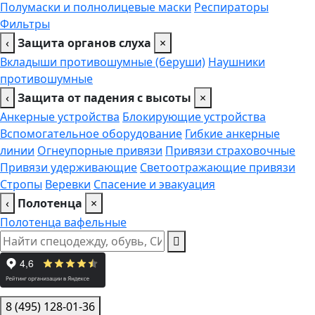
Полумаски и полнолицевые маски
Респираторы
Фильтры
‹
Защита органов слуха
×
Вкладыши противошумные (беруши)
Наушники
противошумные
‹
Защита от падения с высоты
×
Анкерные устройства
Блокирующие устройства
Вспомогательное оборудование
Гибкие анкерные
линии
Огнеупорные привязи
Привязи страховочные
Привязи удерживающие
Светоотражающие привязи
Стропы
Веревки
Спасение и эвакуация
‹
Полотенца
×
Полотенца вафельные
8 (495) 128-01-36