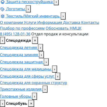
Защита пескоструйщика
›
Логотипы
›
Текстиль/Мягкий инвентарь
›
О компании
Услуги
Информация
Доставка
Контакты
Подбор по профессиям
Обосновать НМЦК
8 (495) 128-01-36
Отдел продаж и консультации
‹
Спецодежда
×
Спецодежда летняя
›
Спецодежда зимняя
›
Спецодежда защитная
›
Спецодежда для медицины
›
Спецодежда для сферы услуг
›
Спецодежда для охранных структур
Трикотажные изделия
›
Головные уборы
›
‹
Спецобувь
×