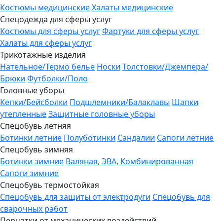
Костюмы медицинские
Халаты медицинские
Спецодежда для сферы услуг
Костюмы для сферы услуг
Фартуки для сферы услуг
Халаты для сферы услуг
Трикотажные изделия
Нательное/Термо белье
Носки
Толстовки/Джемпера/
Брюки
Футболки/Поло
Головные уборы
Кепки/Бейсболки
Подшлемники/Балаклавы
Шапки
утепленные
Защитные головные уборы
Спецобувь летняя
Ботинки летние
Полуботинки
Сандалии
Сапоги летние
Спецобувь зимняя
Ботинки зимние
Валяная, ЭВА, Комбинированная
Сапоги зимние
Спецобувь термостойкая
Спецобувь для защиты от электродуги
Спецобувь для
сварочных работ
Перчатки от механических воздействий