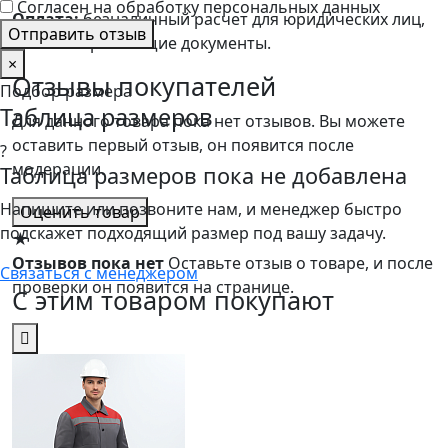
Согласен на обработку персональных данных
Оплата:
безналичный расчет для юридических лиц,
Отправить отзыв
счет и закрывающие документы.
×
Отзывы покупателей
Подбор размера
Таблица размеров
Для данного товара пока нет отзывов. Вы можете
оставить первый отзыв, он появится после
?
модерации.
Таблица размеров пока не добавлена
Напишите или позвоните нам, и менеджер быстро
Оценить товар
подскажет подходящий размер под вашу задачу.
★
Отзывов пока нет
Оставьте отзыв о товаре, и после
Связаться с менеджером
проверки он появится на странице.
С этим товаром покупают