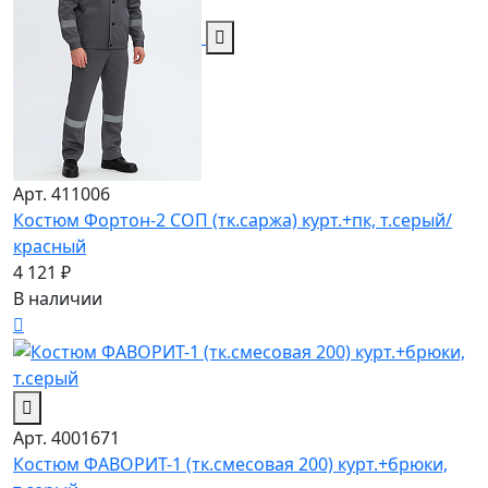
Арт. 411006
Костюм Фортон-2 СОП (тк.саржа) курт.+пк, т.серый/
красный
4 121 ₽
В наличии
Арт. 4001671
Костюм ФАВОРИТ-1 (тк.смесовая 200) курт.+брюки,