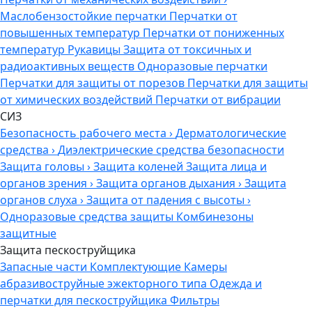
Маслобензостойкие перчатки
Перчатки от
повышенных температур
Перчатки от пониженных
температур
Рукавицы
Защита от токсичных и
радиоактивных веществ
Одноразовые перчатки
Перчатки для защиты от порезов
Перчатки для защиты
от химических воздействий
Перчатки от вибрации
СИЗ
Безопасность рабочего места
›
Дерматологические
средства
›
Диэлектрические средства безопасности
Защита головы
›
Защита коленей
Защита лица и
органов зрения
›
Защита органов дыхания
›
Защита
органов слуха
›
Защита от падения с высоты
›
Одноразовые средства защиты
Комбинезоны
защитные
Защита пескоструйщика
Запасные части
Комплектующие
Камеры
абразивоструйные эжекторного типа
Одежда и
перчатки для пескоструйщика
Фильтры