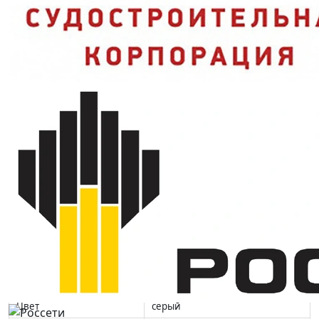
без доп. жилета.
Характеристики и стандарты
Модель
Костюм ОПТИМАЛ СОП
смесовая (20% хлопок, 80% ПЭ),
Ткань
200 г/м2
Комплектность
куртка + полукомбинезон
Застежка
пуговицы
Защитные свойства
З, Ми
ТР ТС 019/2011, ГОСТ 12.4.280-
Нормативные документы
2014
Пропитка
водоотталкивающая
Светоотражающие
да
элементы
Сезон
лето
Цвет
серый