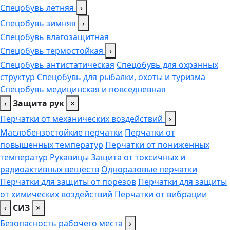
Спецобувь летняя
›
Спецобувь зимняя
›
Спецобувь влагозащитная
Спецобувь термостойкая
›
Спецобувь антистатическая
Спецобувь для охранных
структур
Спецобувь для рыбалки, охоты и туризма
Спецобувь медицинская и повседневная
‹
Защита рук
×
Перчатки от механических воздействий
›
Маслобензостойкие перчатки
Перчатки от
повышенных температур
Перчатки от пониженных
температур
Рукавицы
Защита от токсичных и
радиоактивных веществ
Одноразовые перчатки
Перчатки для защиты от порезов
Перчатки для защиты
от химических воздействий
Перчатки от вибрации
‹
СИЗ
×
Безопасность рабочего места
›