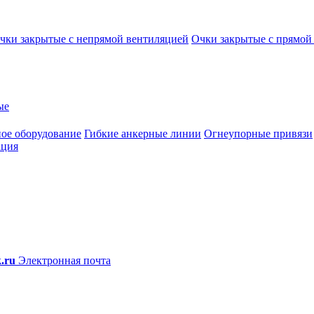
чки закрытые с непрямой вентиляцией
Очки закрытые с прямой
ые
ое оборудование
Гибкие анкерные линии
Огнеупорные привязи
ация
.ru
Электронная почта