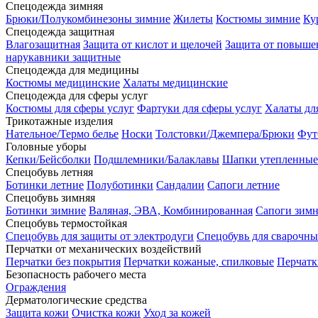
Спецодежда зимняя
Брюки/Полукомбинезоны зимние
Жилеты
Костюмы зимние
Ку
Спецодежда защитная
Влагозащитная
Защита от кислот и щелочей
Защита от повыше
нарукавники защитные
Спецодежда для медицины
Костюмы медицинские
Халаты медицинские
Спецодежда для сферы услуг
Костюмы для сферы услуг
Фартуки для сферы услуг
Халаты дл
Трикотажные изделия
Нательное/Термо белье
Носки
Толстовки/Джемпера/Брюки
Фут
Головные уборы
Кепки/Бейсболки
Подшлемники/Балаклавы
Шапки утепленные
Спецобувь летняя
Ботинки летние
Полуботинки
Сандалии
Сапоги летние
Спецобувь зимняя
Ботинки зимние
Валяная, ЭВА, Комбинированная
Сапоги зим
Спецобувь термостойкая
Спецобувь для защиты от электродуги
Спецобувь для сварочны
Перчатки от механических воздействий
Перчатки без покрытия
Перчатки кожаные, спилковые
Перчатк
Безопасность рабочего места
Ограждения
Дерматологические средства
Защита кожи
Очистка кожи
Уход за кожей