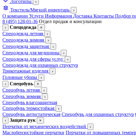
Логотипы
›
Текстиль/Мягкий инвентарь
›
О компании
Услуги
Информация
Доставка
Контакты
Подбор п
8 (495) 128-01-36
Отдел продаж и консультации
Спецодежда
‹
×
Спецодежда летняя
›
Спецодежда зимняя
›
Спецодежда защитная
›
Спецодежда для медицины
›
Спецодежда для сферы услуг
›
Спецодежда для охранных структур
Трикотажные изделия
›
Головные уборы
›
Спецобувь
‹
×
Спецобувь летняя
›
Спецобувь зимняя
›
Спецобувь влагозащитная
Спецобувь термостойкая
›
Спецобувь антистатическая
Спецобувь для охранных структур
Защита рук
‹
×
Перчатки от механических воздействий
›
Маслобензостойкие перчатки
Перчатки от повышенных темпер