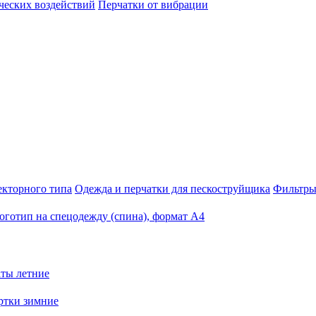
ческих воздействий
Перчатки от вибрации
екторного типа
Одежда и перчатки для пескоструйщика
Фильтры
оготип на спецодежду (спина), формат А4
ты летние
ртки зимние