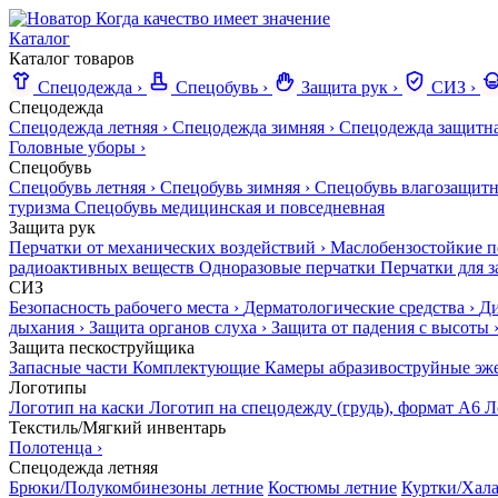
Когда качество имеет значение
Каталог
Каталог товаров
Спецодежда
›
Спецобувь
›
Защита рук
›
СИЗ
›
Спецодежда
Спецодежда летняя
›
Спецодежда зимняя
›
Спецодежда защитн
Головные уборы
›
Спецобувь
Спецобувь летняя
›
Спецобувь зимняя
›
Спецобувь влагозащитн
туризма
Спецобувь медицинская и повседневная
Защита рук
Перчатки от механических воздействий
›
Маслобензостойкие п
радиоактивных веществ
Одноразовые перчатки
Перчатки для з
СИЗ
Безопасность рабочего места
›
Дерматологические средства
›
Ди
дыхания
›
Защита органов слуха
›
Защита от падения с высоты
Защита пескоструйщика
Запасные части
Комплектующие
Камеры абразивоструйные эж
Логотипы
Логотип на каски
Логотип на спецодежду (грудь), формат А6
Л
Текстиль/Мягкий инвентарь
Полотенца
›
Спецодежда летняя
Брюки/Полукомбинезоны летние
Костюмы летние
Куртки/Хала