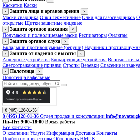
Каскетки
Каски
Защита лица и органов зрения
‹
×
Маски сварщика
Очки герметичные
Очки для газосварщиков
О
открытые
Щитки защитные лицевые
Защита органов дыхания
‹
×
Полумаски и полнолицевые маски
Респираторы
Фильтры
Защита органов слуха
‹
×
Вкладыши противошумные (беруши)
Наушники противошумн
Защита от падения с высоты
‹
×
Анкерные устройства
Блокирующие устройства
Вспомогательн
Светоотражающие привязи
Стропы
Веревки
Спасение и эваку
Полотенца
‹
×
Полотенца вафельные
8 (495) 128-01-36
8 (495) 128-01-36
Отдел продаж и консультации
info@novatorgk
Пн–Пт: 9:00–18:00
Время работы
Все контакты
О компании
Услуги
Информация
Доставка
Контакты
Подбор по профессиям
Обосновать НМЦК