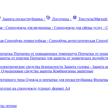
Защита пескоструйщика
›
Логотипы
›
Текстиль/Мягкий
ая
›
Спецодежда для медицины
›
Спецодежда для сферы услуг
›
С
ая
Спецобувь термостойкая
›
Спецобувь антистатическая
Спецоб
ерчатки
Перчатки от повышенных температур
Перчатки от пон
ащиты от порезов
Перчатки для защиты от химических воздейст
электрические средства безопасности
Защита головы
›
Защита к
›
Одноразовые средства защиты
Комбинезоны защитные
екторного типа
Одежда и перчатки для пескоструйщика
Фильтры
оготип на спецодежду (спина), формат А4
ты летние