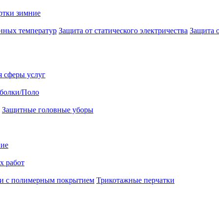
ртки зимние
нных температур
Защита от статического электричества
Защита 
я сферы услуг
болки/Поло
Защитные головные уборы
ние
х работ
и с полимерным покрытием
Трикотажные перчатки