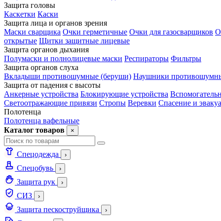
Защита головы
Каскетки
Каски
Защита лица и органов зрения
Маски сварщика
Очки герметичные
Очки для газосварщиков
О
открытые
Щитки защитные лицевые
Защита органов дыхания
Полумаски и полнолицевые маски
Респираторы
Фильтры
Защита органов слуха
Вкладыши противошумные (беруши)
Наушники противошумн
Защита от падения с высоты
Анкерные устройства
Блокирующие устройства
Вспомогательн
Светоотражающие привязи
Стропы
Веревки
Спасение и эваку
Полотенца
Полотенца вафельные
Каталог товаров
×
Спецодежда
›
Спецобувь
›
Защита рук
›
СИЗ
›
Защита пескоструйщика
›