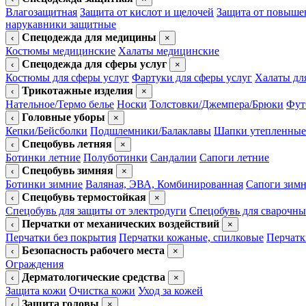
Влагозащитная
Защита от кислот и щелочей
Защита от повыше
нарукавники защитные
Спецодежда для медицины
‹
×
Костюмы медицинские
Халаты медицинские
Спецодежда для сферы услуг
‹
×
Костюмы для сферы услуг
Фартуки для сферы услуг
Халаты дл
Трикотажные изделия
‹
×
Нательное/Термо белье
Носки
Толстовки/Джемпера/Брюки
Фут
Головные уборы
‹
×
Кепки/Бейсболки
Подшлемники/Балаклавы
Шапки утепленные
Спецобувь летняя
‹
×
Ботинки летние
Полуботинки
Сандалии
Сапоги летние
Спецобувь зимняя
‹
×
Ботинки зимние
Валяная, ЭВА, Комбинированная
Сапоги зим
Спецобувь термостойкая
‹
×
Спецобувь для защиты от электродуги
Спецобувь для сварочны
Перчатки от механических воздействий
‹
×
Перчатки без покрытия
Перчатки кожаные, спилковые
Перчатк
Безопасность рабочего места
‹
×
Ограждения
Дерматологические средства
‹
×
Защита кожи
Очистка кожи
Уход за кожей
Защита головы
‹
×