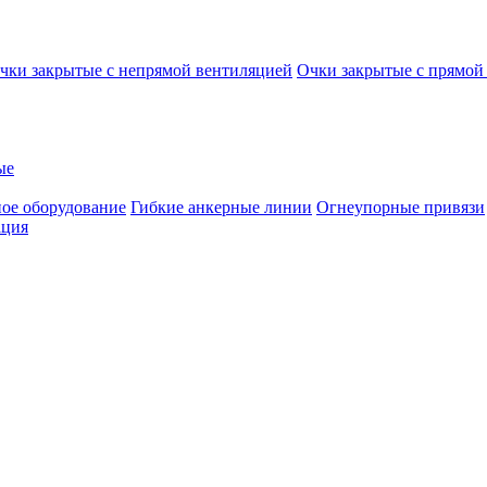
чки закрытые с непрямой вентиляцией
Очки закрытые с прямой
ые
ое оборудование
Гибкие анкерные линии
Огнеупорные привязи
ация