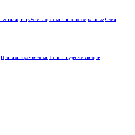
 вентиляцией
Очки защитные специализированые
Очки
Привязи страховочные
Привязи удерживающие