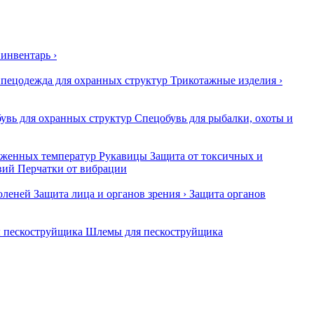
 инвентарь
›
пецодежда для охранных структур
Трикотажные изделия
›
увь для охранных структур
Спецобувь для рыбалки, охоты и
иженных температур
Рукавицы
Защита от токсичных и
вий
Перчатки от вибрации
оленей
Защита лица и органов зрения
›
Защита органов
 пескоструйщика
Шлемы для пескоструйщика