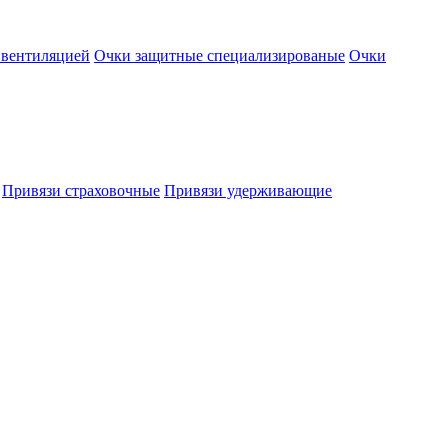
 вентиляцией
Очки защитные специализированые
Очки
Привязи страховочные
Привязи удерживающие