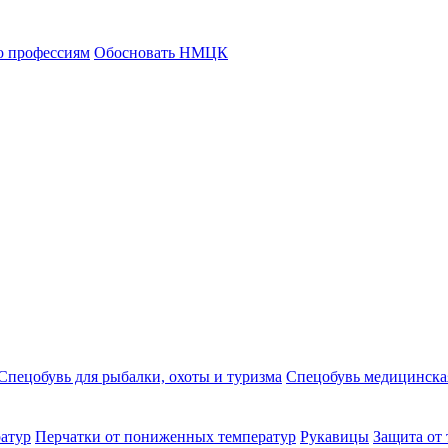
о профессиям
Обосновать НМЦК
Спецобувь для рыбалки, охоты и туризма
Спецобувь медицинска
атур
Перчатки от пониженных температур
Рукавицы
Защита от