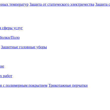
нных температур
Защита от статического электричества
Защита 
я сферы услуг
болки/Поло
Защитные головные уборы
ние
х работ
и с полимерным покрытием
Трикотажные перчатки