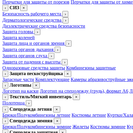
Перчатки для защиты от порезов
Перчатки для защиты от хими
СИЗ
‹
×
Безопасность рабочего места
›
Дерматологические средства
›
Диэлектрические средства безопасности
Защита головы
›
Защита коленей
Защита лица и органов зрения
›
Защита органов дыхания
›
Защита органов слуха
›
Защита от падения с высоты
›
Одноразовые средства защиты
Комбинезоны защитные
Защита пескоструйщика
‹
×
Запасные части
Комплектующие
Камеры абразивоструйные эж
Логотипы
‹
×
Логотип на каски
Логотип на спецодежду (грудь), формат А6
Л
Текстиль/Мягкий инвентарь
‹
×
Полотенца
›
Спецодежда летняя
‹
×
Брюки/Полукомбинезоны летние
Костюмы летние
Куртки/Хала
Спецодежда зимняя
‹
×
Брюки/Полукомбинезоны зимние
Жилеты
Костюмы зимние
Ку
Спецодежда защитная
‹
×