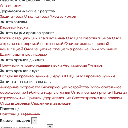
Безопасность рабочего места
Ограждения
Дерматологические средства
Защита кожи
Очистка кожи
Уход за кожей
Защита головы
Каскетки
Каски
Защита лица и органов зрения
Маски сварщика
Очки герметичные
Очки для газосварщиков
Очки
закрытые с непрямой вентиляцией
Очки закрытые с прямой
вентиляцией
Очки защитные специализированые
Очки открытые
Щитки защитные лицевые
Защита органов дыхания
Полумаски и полнолицевые маски
Респираторы
Фильтры
Защита органов слуха
Вкладыши противошумные (беруши)
Наушники противошумные
Защита от падения с высоты
Анкерные устройства
Блокирующие устройства
Вспомогательное
оборудование
Гибкие анкерные линии
Огнеупорные привязи
Привязи
страховочные
Привязи удерживающие
Светоотражающие привязи
Стропы
Веревки
Спасение и эвакуация
Полотенца
Полотенца вафельные
Каталог товаров
×