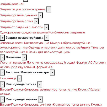
Защита коленей
Защита лица и органов зрения
›
Защита органов дыхания
›
Защита органов слуха
›
Защита от падения с высоты
›
Одноразовые средства защиты
Комбинезоны защитные
Защита пескоструйщика
‹
×
Запасные части
Комплектующие
Камеры абразивоструйные
эжекторного типа
Одежда и перчатки для пескоструйщика
Фильтры
пескоструйщика
Шлемы для пескоструйщика
Логотипы
‹
×
Логотип на каски
Логотип на спецодежду (грудь), формат А6
Логотип
на спецодежду (спина), формат А4
Текстиль/Мягкий инвентарь
‹
×
Полотенца
›
Спецодежда летняя
‹
×
Брюки/Полукомбинезоны летние
Костюмы летние
Куртки/Халаты
летние
Спецодежда зимняя
‹
×
Брюки/Полукомбинезоны зимние
Жилеты
Костюмы зимние
Куртки