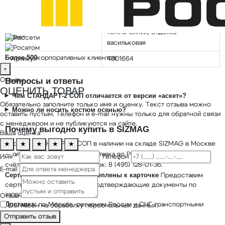
Сезон
лето, демисезон
тёмно-синий, отделка
Цвет
васильковая
Более 500
корпоративных клиентов
Артикул
4001664
×
Вопросы и ответы
Отзывы
ОЦЕНИТЬ ТОВАР
Чем СТАНДАРТ-2 СОП отличается от версии «аскет»?
Обязательно заполните только имя и оценку. Текст отзыва можно
Можно ли носить костюм осенью?
оставить пустым. Телефон и e-mail нужны только для обратной связи
с менеджером и не публикуются на сайте.
Почему выгодно купить в SIZMAG
Ваша оценка
Костюм СТАНДАРТ-2 СОП в наличии на складе SIZMAG в Москве
★
★
★
★
★
— отгрузка в день заказа, доставка по РФ, работа с юрлицами по
Имя *
Телефон
счёту и документы для закупок: 8 (495) 128-01-36.
E-mail
Сертификаты пока не прикреплены к карточке
Предоставим
сертификаты, декларации и подтверждающие документы по
запросу.
Отзыв
Доставка:
по Москве, регионам России и СНГ транспортными
Согласен на обработку персональных данных
компаниями.
Отправить отзыв