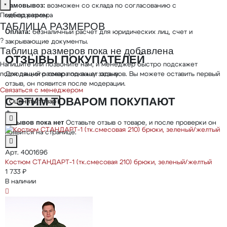
×
Самовывоз:
возможен со склада по согласованию с
менеджером.
Подбор размера
ТАБЛИЦА РАЗМЕРОВ
Оплата:
безналичный расчет для юридических лиц, счет и
?
закрывающие документы.
Таблица размеров пока не добавлена
ОТЗЫВЫ ПОКУПАТЕЛЕЙ
Напишите или позвоните нам, и менеджер быстро подскажет
подходящий размер под вашу задачу.
Для данного товара пока нет отзывов. Вы можете оставить первый
отзыв, он появится после модерации.
Связаться с менеджером
С ЭТИМ ТОВАРОМ ПОКУПАЮТ
Оценить товар
★
Отзывов пока нет
Оставьте отзыв о товаре, и после проверки он
появится на странице.
Арт. 4001696
Костюм СТАНДАРТ-1 (тк.смесовая 210) брюки, зеленый/желтый
1 733 ₽
В наличии