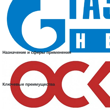
Синий с васильковой отделкой; лето и демисезон
В наличии в SIZMAG (Москва), отгрузка в день заказа
Костюм СТАНДАРТ-2 СОП (тк.смесовая 200), курт.+пк, синий/
васильковый
— рабочий костюм с курткой и полукомбинезоном,
дополненный светоотражающими полосами. Комбинация «пк +
СОП» закрывает сразу два требования охраны труда: защиту
корпуса при наклонах и заметность работника в зоне движения
техники.
Назначение и сферы применения
Стройплощадки с работающей техникой, дорожное хозяйство,
погрузочно-разгрузочные зоны, территории предприятий с
внутренним транспортом. Подходит и для смен, захватывающих
тёмное время суток.
Ключевые преимущества
СОП на куртке и полукомбинезоне:
силуэт человека читается в
свете фар с любого ракурса;
Защита поясницы:
высокая спинка полукомбинезона не
оголяется при наклонах и работе на корточках;