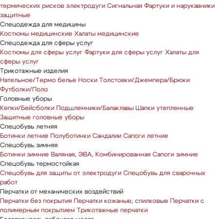
термических рисков электродуги
Сигнальная
Фартуки и нарукавники
защитные
Спецодежда для медицины
Костюмы медицинские
Халаты медицинские
Спецодежда для сферы услуг
Костюмы для сферы услуг
Фартуки для сферы услуг
Халаты для
сферы услуг
Трикотажные изделия
Нательное/Термо белье
Носки
Толстовки/Джемпера/Брюки
Футболки/Поло
Головные уборы
Кепки/Бейсболки
Подшлемники/Балаклавы
Шапки утепленные
Защитные головные уборы
Спецобувь летняя
Ботинки летние
Полуботинки
Сандалии
Сапоги летние
Спецобувь зимняя
Ботинки зимние
Валяная, ЭВА, Комбинированная
Сапоги зимние
Спецобувь термостойкая
Спецобувь для защиты от электродуги
Спецобувь для сварочных
работ
Перчатки от механических воздействий
Перчатки без покрытия
Перчатки кожаные, спилковые
Перчатки с
полимерным покрытием
Трикотажные перчатки