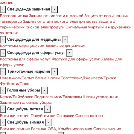
зимние
Спецодежда защитная
‹
×
Влагозащитная
Защита от кислот и щелочей
Защита от повышенных
температур
Защита от статического электричества
Защита от
термических рисков электродуги
Сигнальная
Фартуки и нарукавники
защитные
Спецодежда для медицины
‹
×
Костюмы медицинские
Халаты медицинские
Спецодежда для сферы услуг
‹
×
Костюмы для сферы услуг
Фартуки для сферы услуг
Халаты для
сферы услуг
Трикотажные изделия
‹
×
Нательное/Термо белье
Носки
Толстовки/Джемпера/Брюки
Футболки/Поло
Головные уборы
‹
×
Кепки/Бейсболки
Подшлемники/Балаклавы
Шапки утепленные
Защитные головные уборы
Спецобувь летняя
‹
×
Ботинки летние
Полуботинки
Сандалии
Сапоги летние
Спецобувь зимняя
‹
×
Ботинки зимние
Валяная, ЭВА, Комбинированная
Сапоги зимние