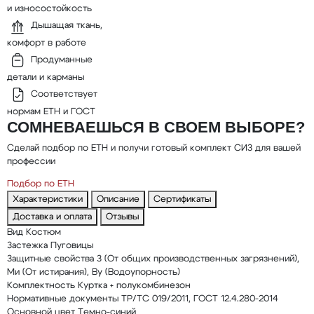
и износостойкость
Дышащая ткань,
комфорт в работе
Продуманные
детали и карманы
Соответствует
нормам ЕТН и ГОСТ
СОМНЕВАЕШЬСЯ В СВОЕМ ВЫБОРЕ?
Сделай подбор по ЕТН и получи готовый комплект СИЗ для вашей
профессии
Подбор по ЕТН
Характеристики
Описание
Сертификаты
Доставка и оплата
Отзывы
Вид
Костюм
Застежка
Пуговицы
Защитные свойства
З (От общих производственных загрязнений),
Ми (От истирания), Ву (Водоупорность)
Комплектность
Куртка + полукомбинезон
Нормативные документы
ТР/ТС 019/2011, ГОСТ 12.4.280-2014
Основной цвет
Темно-синий