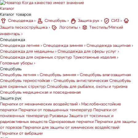
Когда качество имеет значение
Каталог
Каталог товаров
Спецодежда
›
Спецобувь
›
Защита рук
›
СИЗ
›
Защита пескоструйщика
›
Логотипы
›
Текстиль/Мягкий
инвентарь
›
Спецодежда
Спецодежда летняя
›
Спецодежда зимняя
›
Спецодежда защитная
›
Спецодежда для медицины
›
Спецодежда для сферы услуг
›
Спецодежда для охранных структур
Трикотажные изделия
›
Головные уборы
›
Спецобувь
Спецобувь летняя
›
Спецобувь зимняя
›
Спецобувь влагозащитная
Спецобувь термостойкая
›
Спецобувь антистатическая
Спецобувь
для охранных структур
Спецобувь для рыбалки, охоты и туризма
Спецобувь медицинская и повседневная
Защита рук
Перчатки от механических воздействий
›
Маслобензостойкие
перчатки
Перчатки от повышенных температур
Перчатки от
пониженных температур
Рукавицы
Защита от токсичных и
радиоактивных веществ
Одноразовые перчатки
Перчатки для защиты
от порезов
Перчатки для защиты от химических воздействий
Перчатки от вибрации