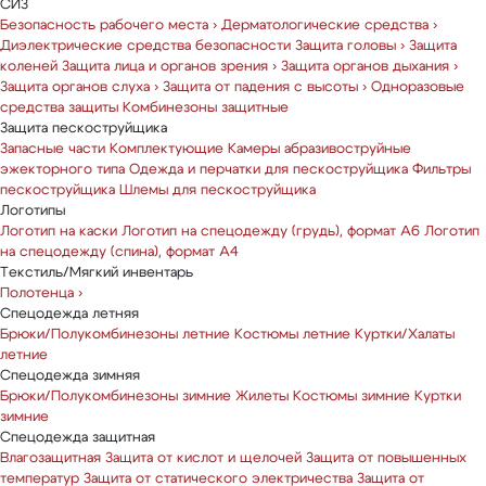
СИЗ
Безопасность рабочего места
›
Дерматологические средства
›
Диэлектрические средства безопасности
Защита головы
›
Защита
коленей
Защита лица и органов зрения
›
Защита органов дыхания
›
Защита органов слуха
›
Защита от падения с высоты
›
Одноразовые
средства защиты
Комбинезоны защитные
Защита пескоструйщика
Запасные части
Комплектующие
Камеры абразивоструйные
эжекторного типа
Одежда и перчатки для пескоструйщика
Фильтры
пескоструйщика
Шлемы для пескоструйщика
Логотипы
Логотип на каски
Логотип на спецодежду (грудь), формат А6
Логотип
на спецодежду (спина), формат А4
Текстиль/Мягкий инвентарь
Полотенца
›
Спецодежда летняя
Брюки/Полукомбинезоны летние
Костюмы летние
Куртки/Халаты
летние
Спецодежда зимняя
Брюки/Полукомбинезоны зимние
Жилеты
Костюмы зимние
Куртки
зимние
Спецодежда защитная
Влагозащитная
Защита от кислот и щелочей
Защита от повышенных
температур
Защита от статического электричества
Защита от