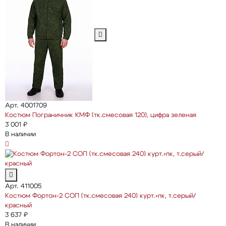
Арт. 4001709
Костюм Пограничник КМФ (тк.смесовая 120), цифра зеленая
3 001 ₽
В наличии
Арт. 411005
Костюм Фортон-2 СОП (тк.смесовая 240) курт.+пк, т.серый/
красный
3 637 ₽
В наличии