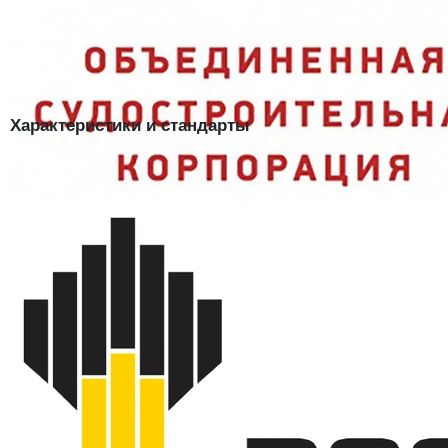
Три свойства — З, Ми, Ву:
сертифицированная защита от
загрязнений, истирания и влаги;
Пропитка:
водоотталкивающий слой — костюм меньше
пачкается и легче отстирывается.
Характеристики и стандарты
Модель
Костюм СТАНДАРТ-2 СОП
смесовая, 20% хлопок, 80% ПЭ,
Ткань
200 гр/м²
Пропитка
водоотталкивающая
Защитные свойства
З, Ми, Ву
ТР/ТС 019/2011, ГОСТ 12.4.280-
Нормативные документы
2014
Застёжка
пуговицы
Комплектность
куртка + полукомбинезон
Светоотражающие
да (СОП)
элементы