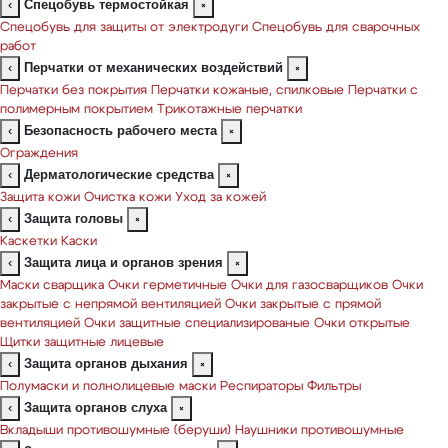
Спецобувь термостойкая
‹
×
Спецобувь для защиты от электродуги
Спецобувь для сварочных
работ
Перчатки от механических воздействий
‹
×
Перчатки без покрытия
Перчатки кожаные, спилковые
Перчатки с
полимерным покрытием
Трикотажные перчатки
Безопасность рабочего места
‹
×
Ограждения
Дерматологические средства
‹
×
Защита кожи
Очистка кожи
Уход за кожей
Защита головы
‹
×
Каскетки
Каски
Защита лица и органов зрения
‹
×
Маски сварщика
Очки герметичные
Очки для газосварщиков
Очки
закрытые с непрямой вентиляцией
Очки закрытые с прямой
вентиляцией
Очки защитные специализированые
Очки открытые
Щитки защитные лицевые
Защита органов дыхания
‹
×
Полумаски и полнолицевые маски
Респираторы
Фильтры
Защита органов слуха
‹
×
Вкладыши противошумные (беруши)
Наушники противошумные