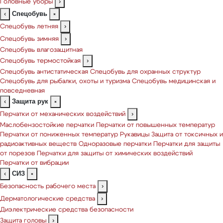
Головные уборы
›
Спецобувь
‹
×
Спецобувь летняя
›
Спецобувь зимняя
›
Спецобувь влагозащитная
Спецобувь термостойкая
›
Спецобувь антистатическая
Спецобувь для охранных структур
Спецобувь для рыбалки, охоты и туризма
Спецобувь медицинская и
повседневная
Защита рук
‹
×
Перчатки от механических воздействий
›
Маслобензостойкие перчатки
Перчатки от повышенных температур
Перчатки от пониженных температур
Рукавицы
Защита от токсичных и
радиоактивных веществ
Одноразовые перчатки
Перчатки для защиты
от порезов
Перчатки для защиты от химических воздействий
Перчатки от вибрации
СИЗ
‹
×
Безопасность рабочего места
›
Дерматологические средства
›
Диэлектрические средства безопасности
Защита головы
›