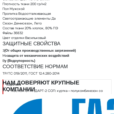
Плотность ткани
200 гр/м2
Пол
Мужской
Пропитка
Водоотталкивающая
Светоотражающие элементы
Да
Сезон
Демисезон, Лето
Состав ткани
20% хлопок, 80% ПЭ
Файлы
36832
Цвет отделки
Васильковый
ЗАЩИТНЫЕ СВОЙСТВА
(От общих производственных загрязнений)
З
защита от механических воздействий
Ми
у (Водоупорность)
В
СООТВЕТСТВИЕ НОРМАМ
ТР/ТС 019/2011, ГОСТ 12.4.280-2014
НАМ ДОВЕРЯЮТ КРУПНЫЕ
Коротко:
КОМПАНИИ
Костюм СТАНДАРТ-2 СОП: куртка + полукомбинезон со
светоотражающими полосами, смесовая 200 гр/м²
З, Ми, Ву; ТР/ТС 019/2011, ГОСТ 12.4.280-2014;
водоотталкивающая пропитка