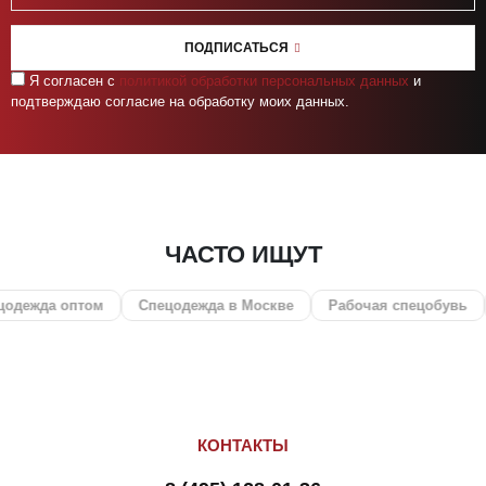
ПОДПИСАТЬСЯ
Я согласен с
политикой обработки персональных данных
и
подтверждаю согласие на обработку моих данных.
ЧАСТО ИЩУТ
оптом
Спецодежда в Москве
Рабочая спецобувь
СИЗ
КОНТАКТЫ