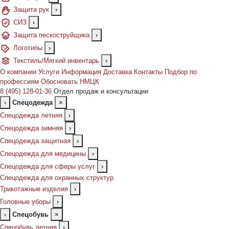
Защита рук
›
СИЗ
›
Защита пескоструйщика
›
Логотипы
›
Текстиль/Мягкий инвентарь
›
О компании
Услуги
Информация
Доставка
Контакты
Подбор по
профессиям
Обосновать НМЦК
8 (495) 128-01-36
Отдел продаж и консультации
‹
Спецодежда
×
Спецодежда летняя
›
Спецодежда зимняя
›
Спецодежда защитная
›
Спецодежда для медицины
›
Спецодежда для сферы услуг
›
Спецодежда для охранных структур
Трикотажные изделия
›
Головные уборы
›
‹
Спецобувь
×
Спецобувь летняя
›