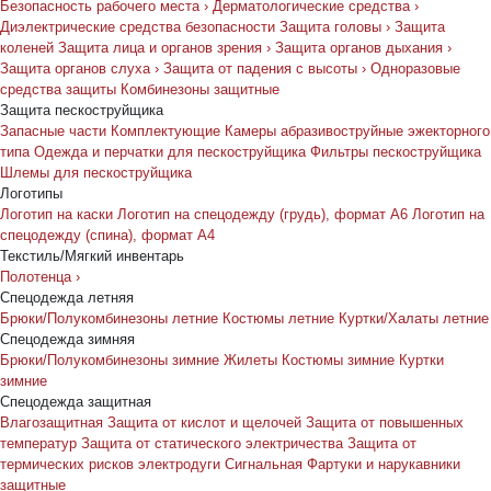
Безопасность рабочего места
›
Дерматологические средства
›
Диэлектрические средства безопасности
Защита головы
›
Защита
коленей
Защита лица и органов зрения
›
Защита органов дыхания
›
Защита органов слуха
›
Защита от падения с высоты
›
Одноразовые
средства защиты
Комбинезоны защитные
Защита пескоструйщика
Запасные части
Комплектующие
Камеры абразивоструйные эжекторного
типа
Одежда и перчатки для пескоструйщика
Фильтры пескоструйщика
Шлемы для пескоструйщика
Логотипы
Логотип на каски
Логотип на спецодежду (грудь), формат А6
Логотип на
спецодежду (спина), формат А4
Текстиль/Мягкий инвентарь
Полотенца
›
Спецодежда летняя
Брюки/Полукомбинезоны летние
Костюмы летние
Куртки/Халаты летние
Спецодежда зимняя
Брюки/Полукомбинезоны зимние
Жилеты
Костюмы зимние
Куртки
зимние
Спецодежда защитная
Влагозащитная
Защита от кислот и щелочей
Защита от повышенных
температур
Защита от статического электричества
Защита от
термических рисков электродуги
Сигнальная
Фартуки и нарукавники
защитные