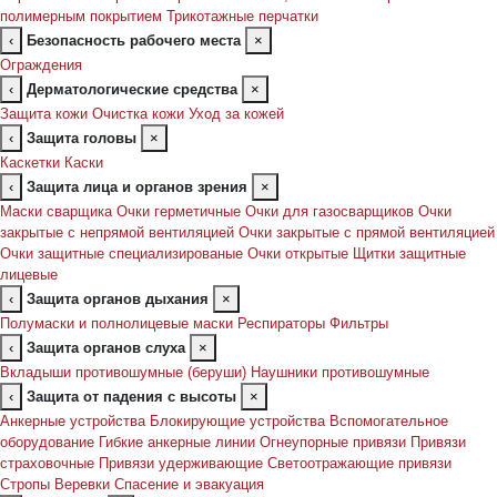
полимерным покрытием
Трикотажные перчатки
‹
Безопасность рабочего места
×
Ограждения
‹
Дерматологические средства
×
Защита кожи
Очистка кожи
Уход за кожей
‹
Защита головы
×
Каскетки
Каски
‹
Защита лица и органов зрения
×
Маски сварщика
Очки герметичные
Очки для газосварщиков
Очки
закрытые с непрямой вентиляцией
Очки закрытые с прямой вентиляцией
Очки защитные специализированые
Очки открытые
Щитки защитные
лицевые
‹
Защита органов дыхания
×
Полумаски и полнолицевые маски
Респираторы
Фильтры
‹
Защита органов слуха
×
Вкладыши противошумные (беруши)
Наушники противошумные
‹
Защита от падения с высоты
×
Анкерные устройства
Блокирующие устройства
Вспомогательное
оборудование
Гибкие анкерные линии
Огнеупорные привязи
Привязи
страховочные
Привязи удерживающие
Светоотражающие привязи
Стропы
Веревки
Спасение и эвакуация