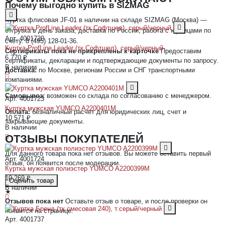
Почему выгодно купить в SIZMAG
Куртка флисовая JF-01 в наличии на складе SIZMAG (Москва) —
отгрузка в день заказа, доставка по России, работа с юрлицами по
Арт. 4001720
счёту. 8 (495) 128-01-36.
Куртка ProfLine Leader (тк.Софтшел), серый/черный
Сертификаты пока не прикреплены к карточке
Предоставим
6 770 ₽
сертификаты, декларации и подтверждающие документы по запросу.
В наличии
Доставка:
по Москве, регионам России и СНГ транспортными
компаниями.
Самовывоз:
возможен со склада по согласованию с менеджером.
Арт. 4001723
Куртка мужская YUMCO A2200401M
Оплата:
безналичный расчет для юридических лиц, счет и
10 571 ₽
закрывающие документы.
В наличии
ОТЗЫВЫ ПОКУПАТЕЛЕЙ
Для данного товара пока нет отзывов. Вы можете оставить первый
Арт. 4001724
отзыв, он появится после модерации.
Куртка мужская полиэстер YUMCO A2200399M
10 269 ₽
Оценить товар
В наличии
★
Отзывов пока нет
Оставьте отзыв о товаре, и после проверки он
появится на странице.
Арт. 4001737