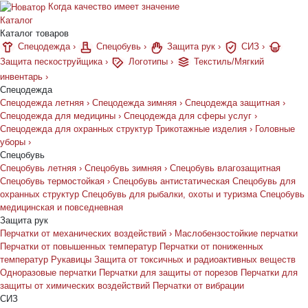
Когда качество имеет значение
Каталог
Каталог товаров
Спецодежда
›
Спецобувь
›
Защита рук
›
СИЗ
›
Защита пескоструйщика
›
Логотипы
›
Текстиль/Мягкий
инвентарь
›
Спецодежда
Спецодежда летняя
›
Спецодежда зимняя
›
Спецодежда защитная
›
Спецодежда для медицины
›
Спецодежда для сферы услуг
›
Спецодежда для охранных структур
Трикотажные изделия
›
Головные
уборы
›
Спецобувь
Спецобувь летняя
›
Спецобувь зимняя
›
Спецобувь влагозащитная
Спецобувь термостойкая
›
Спецобувь антистатическая
Спецобувь для
охранных структур
Спецобувь для рыбалки, охоты и туризма
Спецобувь
медицинская и повседневная
Защита рук
Перчатки от механических воздействий
›
Маслобензостойкие перчатки
Перчатки от повышенных температур
Перчатки от пониженных
температур
Рукавицы
Защита от токсичных и радиоактивных веществ
Одноразовые перчатки
Перчатки для защиты от порезов
Перчатки для
защиты от химических воздействий
Перчатки от вибрации
СИЗ