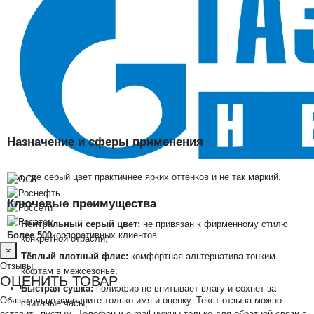
универсальный цвет
В наличии в SIZMAG (Москва), отгрузка в день заказа
Куртка флисовая мужская JF-01, серый
— серая версия тёплой
флисовой куртки JF-01 для тех, кто предпочитает нейтральный цвет
без привязки к отраслевой гамме. Плотность флиса 200 г/м2
обеспечивает заметное тепло при небольшом весе, а молния
позволяет регулировать вентиляцию по погоде.
Назначение и сферы применения
Склады, охрана, логистика, работа на улице в прохладную погоду —
там, где серый цвет практичнее ярких оттенков и не так маркий.
Ключевые преимущества
Нейтральный серый цвет:
не привязан к фирменному стилю
Более 500
корпоративных клиентов
конкретной отрасли;
×
Тёплый плотный флис:
комфортная альтернатива тонким
Отзывы
кофтам в межсезонье;
ОЦЕНИТЬ ТОВАР
Быстрая сушка:
полиэфир не впитывает влагу и сохнет за
Обязательно заполните только имя и оценку. Текст отзыва можно
считаные часы;
оставить пустым. Телефон и e-mail нужны только для обратной связи с