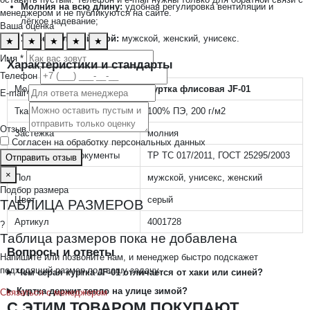
Молния на всю длину:
удобная регулировка вентиляции и
менеджером и не публикуются на сайте.
лёгкое надевание;
Ваша оценка
Универсальный крой:
мужской, женский, унисекс.
★
★
★
★
★
Имя *
Характеристики и стандарты
Телефон
Модель
Куртка флисовая JF-01
E-mail
Ткань
100% ПЭ, 200 г/м2
Отзыв
Застежка
молния
Согласен на обработку персональных данных
Нормативные документы
ТР ТС 017/2011, ГОСТ 25295/2003
Отправить отзыв
×
Пол
мужской, унисекс, женский
Подбор размера
Цвет
серый
ТАБЛИЦА РАЗМЕРОВ
Артикул
4001728
?
Таблица размеров пока не добавлена
Вопросы и ответы
Напишите или позвоните нам, и менеджер быстро подскажет
подходящий размер под вашу задачу.
Чем серая куртка JF-01 отличается от хаки или синей?
Куртка держит тепло на улице зимой?
Связаться с менеджером
С ЭТИМ ТОВАРОМ ПОКУПАЮТ