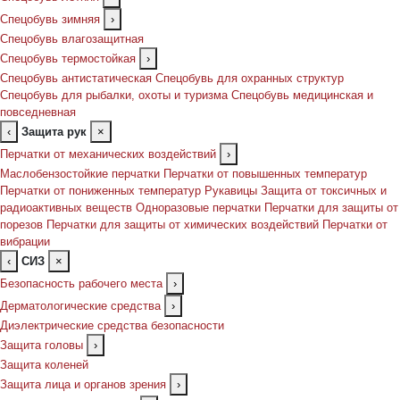
Спецобувь зимняя
›
Спецобувь влагозащитная
Спецобувь термостойкая
›
Спецобувь антистатическая
Спецобувь для охранных структур
Спецобувь для рыбалки, охоты и туризма
Спецобувь медицинская и
повседневная
‹
Защита рук
×
Перчатки от механических воздействий
›
Маслобензостойкие перчатки
Перчатки от повышенных температур
Перчатки от пониженных температур
Рукавицы
Защита от токсичных и
радиоактивных веществ
Одноразовые перчатки
Перчатки для защиты от
порезов
Перчатки для защиты от химических воздействий
Перчатки от
вибрации
‹
СИЗ
×
Безопасность рабочего места
›
Дерматологические средства
›
Диэлектрические средства безопасности
Защита головы
›
Защита коленей
Защита лица и органов зрения
›