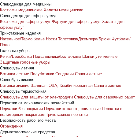
Спецодежда для медицины
Костюмы медицинские
Халаты медицинские
Спецодежда для сферы услуг
Костюмы для сферы услуг
Фартуки для сферы услуг
Халаты для
сферы услуг
Трикотажные изделия
Нательное/Термо белье
Носки
Толстовки/Джемпера/Брюки
Футболки/
Поло
Головные уборы
Кепки/Бейсболки
Подшлемники/Балаклавы
Шапки утепленные
Защитные головные уборы
Спецобувь летняя
Ботинки летние
Полуботинки
Сандалии
Сапоги летние
Спецобувь зимняя
Ботинки зимние
Валяная, ЭВА, Комбинированная
Сапоги зимние
Спецобувь термостойкая
Спецобувь для защиты от электродуги
Спецобувь для сварочных работ
Перчатки от механических воздействий
Перчатки без покрытия
Перчатки кожаные, спилковые
Перчатки с
полимерным покрытием
Трикотажные перчатки
Безопасность рабочего места
Ограждения
Дерматологические средства