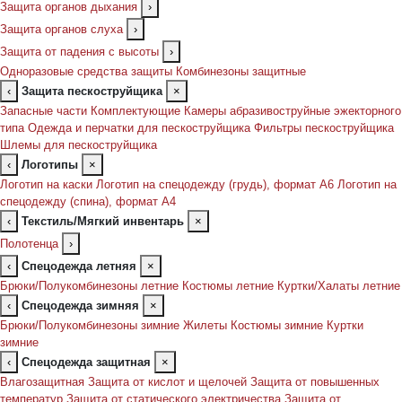
Защита органов дыхания
›
Защита органов слуха
›
Защита от падения с высоты
›
Одноразовые средства защиты
Комбинезоны защитные
‹
Защита пескоструйщика
×
Запасные части
Комплектующие
Камеры абразивоструйные эжекторного
типа
Одежда и перчатки для пескоструйщика
Фильтры пескоструйщика
Шлемы для пескоструйщика
‹
Логотипы
×
Логотип на каски
Логотип на спецодежду (грудь), формат А6
Логотип на
спецодежду (спина), формат А4
‹
Текстиль/Мягкий инвентарь
×
Полотенца
›
‹
Спецодежда летняя
×
Брюки/Полукомбинезоны летние
Костюмы летние
Куртки/Халаты летние
‹
Спецодежда зимняя
×
Брюки/Полукомбинезоны зимние
Жилеты
Костюмы зимние
Куртки
зимние
‹
Спецодежда защитная
×
Влагозащитная
Защита от кислот и щелочей
Защита от повышенных
температур
Защита от статического электричества
Защита от