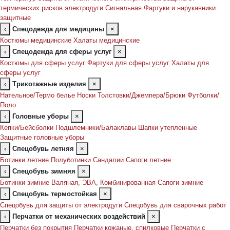
термических рисков электродуги
Сигнальная
Фартуки и нарукавники
защитные
‹
Спецодежда для медицины
×
Костюмы медицинские
Халаты медицинские
‹
Спецодежда для сферы услуг
×
Костюмы для сферы услуг
Фартуки для сферы услуг
Халаты для
сферы услуг
‹
Трикотажные изделия
×
Нательное/Термо белье
Носки
Толстовки/Джемпера/Брюки
Футболки/
Поло
‹
Головные уборы
×
Кепки/Бейсболки
Подшлемники/Балаклавы
Шапки утепленные
Защитные головные уборы
‹
Спецобувь летняя
×
Ботинки летние
Полуботинки
Сандалии
Сапоги летние
‹
Спецобувь зимняя
×
Ботинки зимние
Валяная, ЭВА, Комбинированная
Сапоги зимние
‹
Спецобувь термостойкая
×
Спецобувь для защиты от электродуги
Спецобувь для сварочных работ
‹
Перчатки от механических воздействий
×
Перчатки без покрытия
Перчатки кожаные, спилковые
Перчатки с