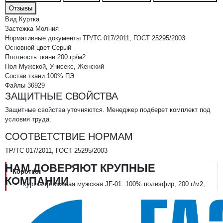
Отзывы
Вид
Куртка
Застежка
Молния
Нормативные документы
ТР/ТС 017/2011, ГОСТ 25295/2003
Основной цвет
Серый
Плотность ткани
200 гр/м2
Пол
Мужской, Унисекс, Женский
Состав ткани
100% ПЭ
Файлы
36929
ЗАЩИТНЫЕ СВОЙСТВА
Защитные свойства уточняются. Менеджер подберет комплект под
условия труда.
СООТВЕТСТВИЕ НОРМАМ
ТР/ТС 017/2011, ГОСТ 25295/2003
НАМ ДОВЕРЯЮТ КРУПНЫЕ
Коротко:
КОМПАНИИ
Куртка флисовая мужская JF-01: 100% полиэфир, 200 г/м2,
серый
ТР ТС 017/2011, ГОСТ 25295/2003; застёжка молния
Крой мужской, унисекс, женский — нейтральный