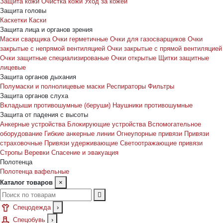
Защита кожи
Очистка кожи
Уход за кожей
Защита головы
Каскетки
Каски
Защита лица и органов зрения
Маски сварщика
Очки герметичные
Очки для газосварщиков
Очки
закрытые с непрямой вентиляцией
Очки закрытые с прямой вентиляцией
Очки защитные специализированые
Очки открытые
Щитки защитные
лицевые
Защита органов дыхания
Полумаски и полнолицевые маски
Респираторы
Фильтры
Защита органов слуха
Вкладыши противошумные (беруши)
Наушники противошумные
Защита от падения с высоты
Анкерные устройства
Блокирующие устройства
Вспомогательное
оборудование
Гибкие анкерные линии
Огнеупорные привязи
Привязи
страховочные
Привязи удерживающие
Светоотражающие привязи
Стропы
Веревки
Спасение и эвакуация
Полотенца
Полотенца вафельные
Каталог товаров
×
Спецодежда
›
Спецобувь
›