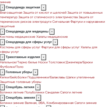
зимние
Спецодежда защитная
‹
×
Влагозащитная
Защита от кислот и щелочей
Защита от повышенных
температур
Защита от статического электричества
Защита от
термических рисков электродуги
Сигнальная
Фартуки и нарукавники
защитные
Спецодежда для медицины
‹
×
Костюмы медицинские
Халаты медицинские
Спецодежда для сферы услуг
‹
×
Костюмы для сферы услуг
Фартуки для сферы услуг
Халаты для
сферы услуг
Трикотажные изделия
‹
×
Нательное/Термо белье
Носки
Толстовки/Джемпера/Брюки
Футболки/Поло
Головные уборы
‹
×
Кепки/Бейсболки
Подшлемники/Балаклавы
Шапки утепленные
Защитные головные уборы
Спецобувь летняя
‹
×
Ботинки летние
Полуботинки
Сандалии
Сапоги летние
Спецобувь зимняя
‹
×
Ботинки зимние
Валяная, ЭВА, Комбинированная
Сапоги зимние