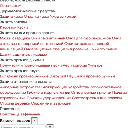
Безопасность рабочего места
Ограждения
Дерматологические средства
Защита кожи
Очистка кожи
Уход за кожей
Защита головы
Каскетки
Каски
Защита лица и органов зрения
Маски сварщика
Очки герметичные
Очки для газосварщиков
Очки
закрытые с непрямой вентиляцией
Очки закрытые с прямой
вентиляцией
Очки защитные специализированые
Очки открытые
Щитки защитные лицевые
Защита органов дыхания
Полумаски и полнолицевые маски
Респираторы
Фильтры
Защита органов слуха
Вкладыши противошумные (беруши)
Наушники противошумные
Защита от падения с высоты
Анкерные устройства
Блокирующие устройства
Вспомогательное
оборудование
Гибкие анкерные линии
Огнеупорные привязи
Привязи
страховочные
Привязи удерживающие
Светоотражающие привязи
Стропы
Веревки
Спасение и эвакуация
Полотенца
Полотенца вафельные
Каталог товаров
×