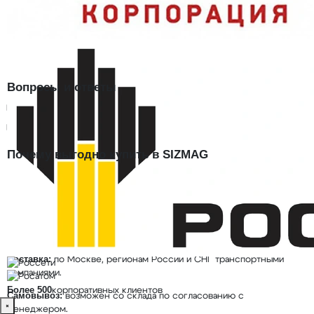
Модель
Чехлы на ноги спилок/брезент
Материал
спилок, брезент
Артикул
4000899
Вопросы и ответы
Для чего нужны чехлы на ноги, если есть спецобувь?
Можно ли использовать чехлы со своей обувью?
Почему выгодно купить в SIZMAG
Чехлы на ноги спилок/брезент в наличии на складе SIZMAG
(Москва) — отгрузка в день заказа, доставка по России, работа с
юрлицами по счёту. 8 (495) 128-01-36.
Сертификаты пока не прикреплены к карточке
Предоставим
сертификаты, декларации и подтверждающие документы по
запросу.
Доставка:
по Москве, регионам России и СНГ транспортными
компаниями.
Более 500
корпоративных клиентов
Самовывоз:
возможен со склада по согласованию с
×
менеджером.