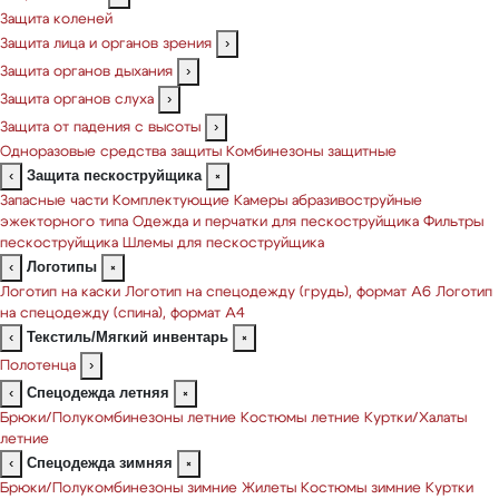
Защита коленей
Защита лица и органов зрения
›
Защита органов дыхания
›
Защита органов слуха
›
Защита от падения с высоты
›
Одноразовые средства защиты
Комбинезоны защитные
Защита пескоструйщика
‹
×
Запасные части
Комплектующие
Камеры абразивоструйные
эжекторного типа
Одежда и перчатки для пескоструйщика
Фильтры
пескоструйщика
Шлемы для пескоструйщика
Логотипы
‹
×
Логотип на каски
Логотип на спецодежду (грудь), формат А6
Логотип
на спецодежду (спина), формат А4
Текстиль/Мягкий инвентарь
‹
×
Полотенца
›
Спецодежда летняя
‹
×
Брюки/Полукомбинезоны летние
Костюмы летние
Куртки/Халаты
летние
Спецодежда зимняя
‹
×
Брюки/Полукомбинезоны зимние
Жилеты
Костюмы зимние
Куртки