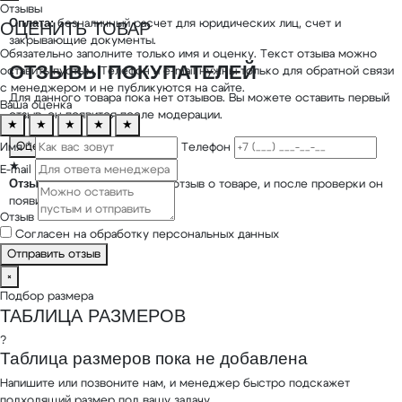
Отзывы
Оплата:
безналичный расчет для юридических лиц, счет и
ОЦЕНИТЬ ТОВАР
закрывающие документы.
Обязательно заполните только имя и оценку. Текст отзыва можно
ОТЗЫВЫ ПОКУПАТЕЛЕЙ
оставить пустым. Телефон и e-mail нужны только для обратной связи
с менеджером и не публикуются на сайте.
Для данного товара пока нет отзывов. Вы можете оставить первый
Ваша оценка
отзыв, он появится после модерации.
★
★
★
★
★
Оценить товар
Имя *
Телефон
★
E-mail
Отзывов пока нет
Оставьте отзыв о товаре, и после проверки он
появится на странице.
Отзыв
Согласен на обработку персональных данных
Отправить отзыв
×
Подбор размера
ТАБЛИЦА РАЗМЕРОВ
?
Таблица размеров пока не добавлена
Напишите или позвоните нам, и менеджер быстро подскажет
подходящий размер под вашу задачу.