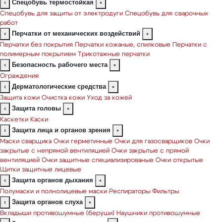
Спецобувь термостойкая
‹
×
Спецобувь для защиты от электродуги
Спецобувь для сварочных
работ
Перчатки от механических воздействий
‹
×
Перчатки без покрытия
Перчатки кожаные, спилковые
Перчатки с
полимерным покрытием
Трикотажные перчатки
Безопасность рабочего места
‹
×
Ограждения
Дерматологические средства
‹
×
Защита кожи
Очистка кожи
Уход за кожей
Защита головы
‹
×
Каскетки
Каски
Защита лица и органов зрения
‹
×
Маски сварщика
Очки герметичные
Очки для газосварщиков
Очки
закрытые с непрямой вентиляцией
Очки закрытые с прямой
вентиляцией
Очки защитные специализированые
Очки открытые
Щитки защитные лицевые
Защита органов дыхания
‹
×
Полумаски и полнолицевые маски
Респираторы
Фильтры
Защита органов слуха
‹
×
Вкладыши противошумные (беруши)
Наушники противошумные