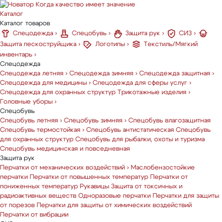
Когда качество имеет значение
Каталог
Каталог товаров
Спецодежда
›
Спецобувь
›
Защита рук
›
СИЗ
›
Защита пескоструйщика
›
Логотипы
›
Текстиль/Мягкий
инвентарь
›
Спецодежда
Спецодежда летняя
›
Спецодежда зимняя
›
Спецодежда защитная
›
Спецодежда для медицины
›
Спецодежда для сферы услуг
›
Спецодежда для охранных структур
Трикотажные изделия
›
Головные уборы
›
Спецобувь
Спецобувь летняя
›
Спецобувь зимняя
›
Спецобувь влагозащитная
Спецобувь термостойкая
›
Спецобувь антистатическая
Спецобувь
для охранных структур
Спецобувь для рыбалки, охоты и туризма
Спецобувь медицинская и повседневная
Защита рук
Перчатки от механических воздействий
›
Маслобензостойкие
перчатки
Перчатки от повышенных температур
Перчатки от
пониженных температур
Рукавицы
Защита от токсичных и
радиоактивных веществ
Одноразовые перчатки
Перчатки для защиты
от порезов
Перчатки для защиты от химических воздействий
Перчатки от вибрации