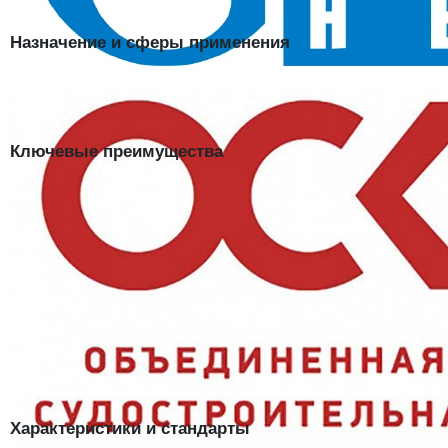
спилка выдерживает контакт с раскалёнными частицами.
Назначение и сферы применения
Сварочные посты, литейные и кузнечные участки, работы с
абразивным инструментом — там, где нужна дополнительная
защита ног поверх обуви и спецодежды.
Ключевые преимущества
Комбинированный материал:
спилок и брезент вместе
прочнее одного слоя ткани;
Защита голеней и обуви:
чехлы прикрывают зону, которую не
всегда закрывают брюки;
Устойчивость к искрам:
плотный спилок не тлеет при
кратковременном контакте с металлической стружкой;
Простое надевание:
чехлы крепятся поверх обычной обуви без
замены сапог;
Долговечность:
спилок и брезент переносят абразивные
загрязнения без быстрого истирания.
Характеристики и стандарты