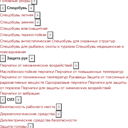
Головные уборы
›
Спецобувь
‹
×
Спецобувь летняя
›
Спецобувь зимняя
›
Спецобувь влагозащитная
Спецобувь термостойкая
›
Спецобувь антистатическая
Спецобувь для охранных структур
Спецобувь для рыбалки, охоты и туризма
Спецобувь медицинская и
повседневная
Защита рук
‹
×
Перчатки от механических воздействий
›
Маслобензостойкие перчатки
Перчатки от повышенных температур
Перчатки от пониженных температур
Рукавицы
Защита от токсичных и
радиоактивных веществ
Одноразовые перчатки
Перчатки для защиты
от порезов
Перчатки для защиты от химических воздействий
Перчатки от вибрации
СИЗ
‹
×
Безопасность рабочего места
›
Дерматологические средства
›
Диэлектрические средства безопасности
Защита головы
›