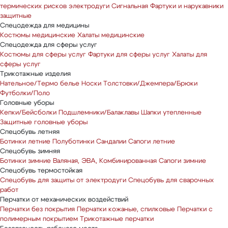
термических рисков электродуги
Сигнальная
Фартуки и нарукавники
защитные
Спецодежда для медицины
Костюмы медицинские
Халаты медицинские
Спецодежда для сферы услуг
Костюмы для сферы услуг
Фартуки для сферы услуг
Халаты для
сферы услуг
Трикотажные изделия
Нательное/Термо белье
Носки
Толстовки/Джемпера/Брюки
Футболки/Поло
Головные уборы
Кепки/Бейсболки
Подшлемники/Балаклавы
Шапки утепленные
Защитные головные уборы
Спецобувь летняя
Ботинки летние
Полуботинки
Сандалии
Сапоги летние
Спецобувь зимняя
Ботинки зимние
Валяная, ЭВА, Комбинированная
Сапоги зимние
Спецобувь термостойкая
Спецобувь для защиты от электродуги
Спецобувь для сварочных
работ
Перчатки от механических воздействий
Перчатки без покрытия
Перчатки кожаные, спилковые
Перчатки с
полимерным покрытием
Трикотажные перчатки