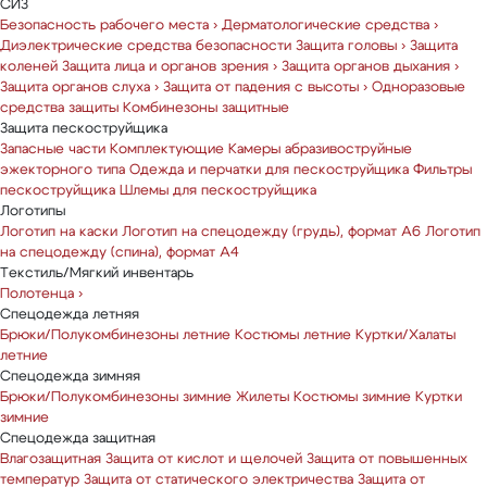
СИЗ
Безопасность рабочего места
›
Дерматологические средства
›
Диэлектрические средства безопасности
Защита головы
›
Защита
коленей
Защита лица и органов зрения
›
Защита органов дыхания
›
Защита органов слуха
›
Защита от падения с высоты
›
Одноразовые
средства защиты
Комбинезоны защитные
Защита пескоструйщика
Запасные части
Комплектующие
Камеры абразивоструйные
эжекторного типа
Одежда и перчатки для пескоструйщика
Фильтры
пескоструйщика
Шлемы для пескоструйщика
Логотипы
Логотип на каски
Логотип на спецодежду (грудь), формат А6
Логотип
на спецодежду (спина), формат А4
Текстиль/Мягкий инвентарь
Полотенца
›
Спецодежда летняя
Брюки/Полукомбинезоны летние
Костюмы летние
Куртки/Халаты
летние
Спецодежда зимняя
Брюки/Полукомбинезоны зимние
Жилеты
Костюмы зимние
Куртки
зимние
Спецодежда защитная
Влагозащитная
Защита от кислот и щелочей
Защита от повышенных
температур
Защита от статического электричества
Защита от