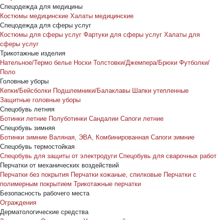
Спецодежда для медицины
Костюмы медицинские
Халаты медицинские
Спецодежда для сферы услуг
Костюмы для сферы услуг
Фартуки для сферы услуг
Халаты для
сферы услуг
Трикотажные изделия
Нательное/Термо белье
Носки
Толстовки/Джемпера/Брюки
Футболки/
Поло
Головные уборы
Кепки/Бейсболки
Подшлемники/Балаклавы
Шапки утепленные
Защитные головные уборы
Спецобувь летняя
Ботинки летние
Полуботинки
Сандалии
Сапоги летние
Спецобувь зимняя
Ботинки зимние
Валяная, ЭВА, Комбинированная
Сапоги зимние
Спецобувь термостойкая
Спецобувь для защиты от электродуги
Спецобувь для сварочных работ
Перчатки от механических воздействий
Перчатки без покрытия
Перчатки кожаные, спилковые
Перчатки с
полимерным покрытием
Трикотажные перчатки
Безопасность рабочего места
Ограждения
Дерматологические средства