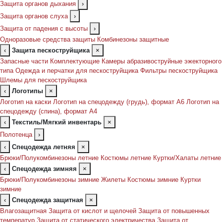
Защита органов дыхания
›
Защита органов слуха
›
Защита от падения с высоты
›
Одноразовые средства защиты
Комбинезоны защитные
‹
Защита пескоструйщика
×
Запасные части
Комплектующие
Камеры абразивоструйные эжекторного
типа
Одежда и перчатки для пескоструйщика
Фильтры пескоструйщика
Шлемы для пескоструйщика
‹
Логотипы
×
Логотип на каски
Логотип на спецодежду (грудь), формат А6
Логотип на
спецодежду (спина), формат А4
‹
Текстиль/Мягкий инвентарь
×
Полотенца
›
‹
Спецодежда летняя
×
Брюки/Полукомбинезоны летние
Костюмы летние
Куртки/Халаты летние
‹
Спецодежда зимняя
×
Брюки/Полукомбинезоны зимние
Жилеты
Костюмы зимние
Куртки
зимние
‹
Спецодежда защитная
×
Влагозащитная
Защита от кислот и щелочей
Защита от повышенных
температур
Защита от статического электричества
Защита от