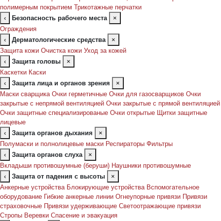
полимерным покрытием
Трикотажные перчатки
‹
Безопасность рабочего места
×
Ограждения
‹
Дерматологические средства
×
Защита кожи
Очистка кожи
Уход за кожей
‹
Защита головы
×
Каскетки
Каски
‹
Защита лица и органов зрения
×
Маски сварщика
Очки герметичные
Очки для газосварщиков
Очки
закрытые с непрямой вентиляцией
Очки закрытые с прямой вентиляцией
Очки защитные специализированые
Очки открытые
Щитки защитные
лицевые
‹
Защита органов дыхания
×
Полумаски и полнолицевые маски
Респираторы
Фильтры
‹
Защита органов слуха
×
Вкладыши противошумные (беруши)
Наушники противошумные
‹
Защита от падения с высоты
×
Анкерные устройства
Блокирующие устройства
Вспомогательное
оборудование
Гибкие анкерные линии
Огнеупорные привязи
Привязи
страховочные
Привязи удерживающие
Светоотражающие привязи
Стропы
Веревки
Спасение и эвакуация