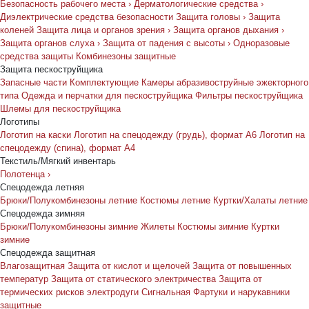
Безопасность рабочего места
›
Дерматологические средства
›
Диэлектрические средства безопасности
Защита головы
›
Защита
коленей
Защита лица и органов зрения
›
Защита органов дыхания
›
Защита органов слуха
›
Защита от падения с высоты
›
Одноразовые
средства защиты
Комбинезоны защитные
Защита пескоструйщика
Запасные части
Комплектующие
Камеры абразивоструйные эжекторного
типа
Одежда и перчатки для пескоструйщика
Фильтры пескоструйщика
Шлемы для пескоструйщика
Логотипы
Логотип на каски
Логотип на спецодежду (грудь), формат А6
Логотип на
спецодежду (спина), формат А4
Текстиль/Мягкий инвентарь
Полотенца
›
Спецодежда летняя
Брюки/Полукомбинезоны летние
Костюмы летние
Куртки/Халаты летние
Спецодежда зимняя
Брюки/Полукомбинезоны зимние
Жилеты
Костюмы зимние
Куртки
зимние
Спецодежда защитная
Влагозащитная
Защита от кислот и щелочей
Защита от повышенных
температур
Защита от статического электричества
Защита от
термических рисков электродуги
Сигнальная
Фартуки и нарукавники
защитные