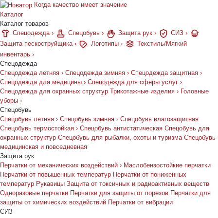
Когда качество имеет значение
Каталог
Каталог товаров
Спецодежда
›
Спецобувь
›
Защита рук
›
СИЗ
›
Защита пескоструйщика
›
Логотипы
›
Текстиль/Мягкий
инвентарь
›
Спецодежда
Спецодежда летняя
›
Спецодежда зимняя
›
Спецодежда защитная
›
Спецодежда для медицины
›
Спецодежда для сферы услуг
›
Спецодежда для охранных структур
Трикотажные изделия
›
Головные
уборы
›
Спецобувь
Спецобувь летняя
›
Спецобувь зимняя
›
Спецобувь влагозащитная
Спецобувь термостойкая
›
Спецобувь антистатическая
Спецобувь для
охранных структур
Спецобувь для рыбалки, охоты и туризма
Спецобувь
медицинская и повседневная
Защита рук
Перчатки от механических воздействий
›
Маслобензостойкие перчатки
Перчатки от повышенных температур
Перчатки от пониженных
температур
Рукавицы
Защита от токсичных и радиоактивных веществ
Одноразовые перчатки
Перчатки для защиты от порезов
Перчатки для
защиты от химических воздействий
Перчатки от вибрации
СИЗ