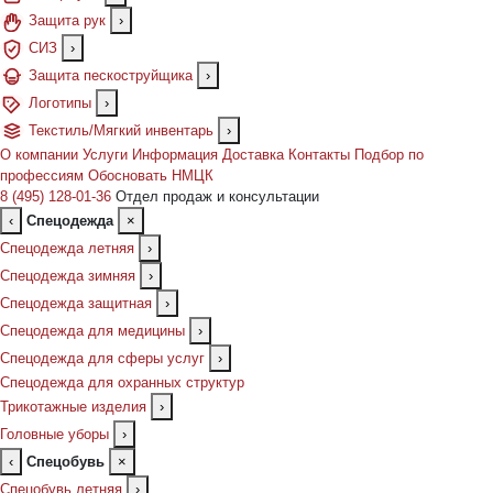
Защита рук
›
СИЗ
›
Защита пескоструйщика
›
Логотипы
›
Текстиль/Мягкий инвентарь
›
О компании
Услуги
Информация
Доставка
Контакты
Подбор по
профессиям
Обосновать НМЦК
8 (495) 128-01-36
Отдел продаж и консультации
‹
Спецодежда
×
Спецодежда летняя
›
Спецодежда зимняя
›
Спецодежда защитная
›
Спецодежда для медицины
›
Спецодежда для сферы услуг
›
Спецодежда для охранных структур
Трикотажные изделия
›
Головные уборы
›
‹
Спецобувь
×
Спецобувь летняя
›