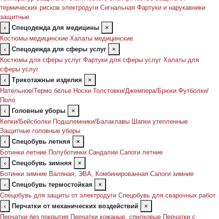
термических рисков электродуги
Сигнальная
Фартуки и нарукавники
защитные
‹
Спецодежда для медицины
×
Костюмы медицинские
Халаты медицинские
‹
Спецодежда для сферы услуг
×
Костюмы для сферы услуг
Фартуки для сферы услуг
Халаты для
сферы услуг
‹
Трикотажные изделия
×
Нательное/Термо белье
Носки
Толстовки/Джемпера/Брюки
Футболки/
Поло
‹
Головные уборы
×
Кепки/Бейсболки
Подшлемники/Балаклавы
Шапки утепленные
Защитные головные уборы
‹
Спецобувь летняя
×
Ботинки летние
Полуботинки
Сандалии
Сапоги летние
‹
Спецобувь зимняя
×
Ботинки зимние
Валяная, ЭВА, Комбинированная
Сапоги зимние
‹
Спецобувь термостойкая
×
Спецобувь для защиты от электродуги
Спецобувь для сварочных работ
‹
Перчатки от механических воздействий
×
Перчатки без покрытия
Перчатки кожаные, спилковые
Перчатки с