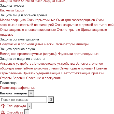
Защита кожи
Очистка кожи
Уход за кожей
Защита головы
Каскетки
Каски
Защита лица и органов зрения
Маски сварщика
Очки герметичные
Очки для газосварщиков
Очки
закрытые с непрямой вентиляцией
Очки закрытые с прямой вентиляцией
Очки защитные специализированые
Очки открытые
Щитки защитные
лицевые
Защита органов дыхания
Полумаски и полнолицевые маски
Респираторы
Фильтры
Защита органов слуха
Вкладыши противошумные (беруши)
Наушники противошумные
Защита от падения с высоты
Анкерные устройства
Блокирующие устройства
Вспомогательное
оборудование
Гибкие анкерные линии
Огнеупорные привязи
Привязи
страховочные
Привязи удерживающие
Светоотражающие привязи
Стропы
Веревки
Спасение и эвакуация
Полотенца
Полотенца вафельные
Каталог товаров
×
Спецодежда
›
Спецобувь
›