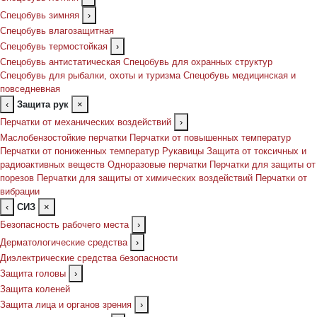
Спецобувь зимняя
›
Спецобувь влагозащитная
Спецобувь термостойкая
›
Спецобувь антистатическая
Спецобувь для охранных структур
Спецобувь для рыбалки, охоты и туризма
Спецобувь медицинская и
повседневная
‹
Защита рук
×
Перчатки от механических воздействий
›
Маслобензостойкие перчатки
Перчатки от повышенных температур
Перчатки от пониженных температур
Рукавицы
Защита от токсичных и
радиоактивных веществ
Одноразовые перчатки
Перчатки для защиты от
порезов
Перчатки для защиты от химических воздействий
Перчатки от
вибрации
‹
СИЗ
×
Безопасность рабочего места
›
Дерматологические средства
›
Диэлектрические средства безопасности
Защита головы
›
Защита коленей
Защита лица и органов зрения
›