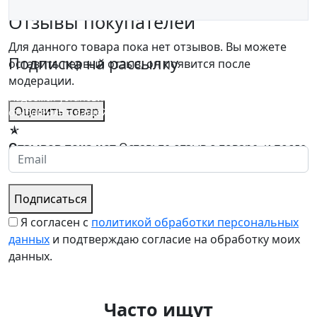
Отзывы покупателей
Для данного товара пока нет отзывов. Вы можете
Подписка на рассылку
оставить первый отзыв, он появится после
модерации.
Надеемся установить хорошие и долгосрочные деловые
Оценить товар
отношения с вашей компанией и с нетерпением ждем
получения от вас запросов
★
Отзывов пока нет
Оставьте отзыв о товаре, и после
проверки он появится на странице.
Подписаться
Я согласен с
политикой обработки персональных
данных
и подтверждаю согласие на обработку моих
данных.
Часто ищут