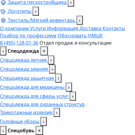
Защита пескоструйщика
›
Логотипы
›
Текстиль/Мягкий инвентарь
›
О компании
Услуги
Информация
Доставка
Контакты
Подбор по профессиям
Обосновать НМЦК
8 (495) 128-01-36
Отдел продаж и консультации
‹
Спецодежда
×
Спецодежда летняя
›
Спецодежда зимняя
›
Спецодежда защитная
›
Спецодежда для медицины
›
Спецодежда для сферы услуг
›
Спецодежда для охранных структур
Трикотажные изделия
›
Головные уборы
›
‹
Спецобувь
×