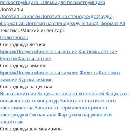
пескоструйщика
Шлемы для пескоструйщика
Логотипы
Логотип на каски
Логотип на спецодежду (грудь),
формат А6
Логотип на спецодежду (спина), формат А4
Текстиль/Мягкий инвентарь
Полотенца
›
Спецодежда летняя
Брюки/Полукомбинезоны летние
Костюмы летние
Куртки/Халаты летние
Спецодежда зимняя
Брюки/Полукомбинезоны зимние
Жилеты
Костюмы
зимние
Куртки зимние
Спецодежда защитная
Влагозащитная
Защита от кислот и щелочей
Защита от
повышенных температур
Защита от статического
электричества
Защита от термических рисков
электродуги
Сигнальная
Фартуки и нарукавники
защитные
Спецодежда для медицины