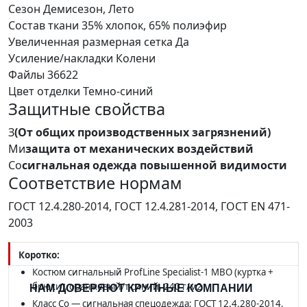
Сезон
Демисезон, Лето
Состав ткани
35% хлопок, 65% полиэфир
Увеличенная размерная сетка
Да
Усиление/накладки
Колени
Файлы
36622
Цвет отделки
Темно-синий
Защитные свойства
З
(От общих производственных загрязнений)
Ми
защита от механических воздействий
Со
сигнальная одежда повышенной видимости
Соответствие нормам
ГОСТ 12.4.280-2014, ГОСТ 12.4.281-2014, ГОСТ EN 471-
2003
Коротко:
Костюм сигнальный ProfLine Specialist-1 МВО (куртка +
брюки), оранжевый/т.синий, 240 г/м2
НАМ ДОВЕРЯЮТ КРУПНЫЕ КОМПАНИИ
Класс Со — сигнальная спецодежда; ГОСТ 12.4.280-2014,