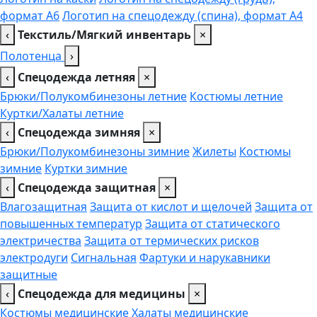
формат А6
Логотип на спецодежду (спина), формат А4
‹
Текстиль/Мягкий инвентарь
×
Полотенца
›
‹
Спецодежда летняя
×
Брюки/Полукомбинезоны летние
Костюмы летние
Куртки/Халаты летние
‹
Спецодежда зимняя
×
Брюки/Полукомбинезоны зимние
Жилеты
Костюмы
зимние
Куртки зимние
‹
Спецодежда защитная
×
Влагозащитная
Защита от кислот и щелочей
Защита от
повышенных температур
Защита от статического
электричества
Защита от термических рисков
электродуги
Сигнальная
Фартуки и нарукавники
защитные
‹
Спецодежда для медицины
×
Костюмы медицинские
Халаты медицинские