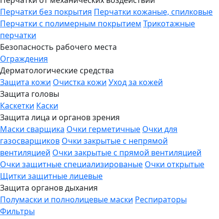
Перчатки от механических воздействий
Перчатки без покрытия
Перчатки кожаные, спилковые
Перчатки с полимерным покрытием
Трикотажные
перчатки
Безопасность рабочего места
Ограждения
Дерматологические средства
Защита кожи
Очистка кожи
Уход за кожей
Защита головы
Каскетки
Каски
Защита лица и органов зрения
Маски сварщика
Очки герметичные
Очки для
газосварщиков
Очки закрытые с непрямой
вентиляцией
Очки закрытые с прямой вентиляцией
Очки защитные специализированые
Очки открытые
Щитки защитные лицевые
Защита органов дыхания
Полумаски и полнолицевые маски
Респираторы
Фильтры