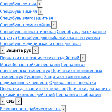
Спецобувь летняя
›
Спецобувь зимняя
›
Спецобувь влагозащитная
Спецобувь термостойкая
›
Спецобувь антистатическая
Спецобувь для охранных
структур
Спецобувь для рыбалки, охоты и туризма
Спецобувь медицинская и повседневная
‹
Защита рук
×
Перчатки от механических воздействий
›
Маслобензостойкие перчатки
Перчатки от
повышенных температур
Перчатки от пониженных
температур
Рукавицы
Защита от токсичных и
радиоактивных веществ
Одноразовые перчатки
Перчатки для защиты от порезов
Перчатки для защиты
от химических воздействий
Перчатки от вибрации
‹
СИЗ
×
Безопасность рабочего места
›