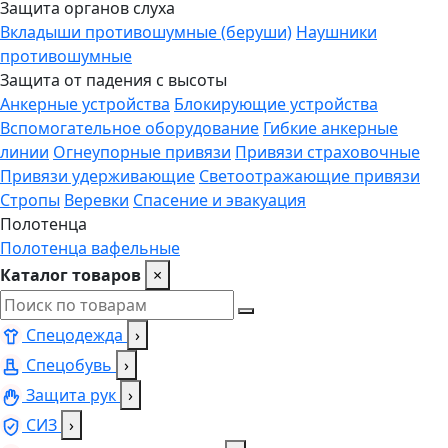
Защита органов слуха
Вкладыши противошумные (беруши)
Наушники
противошумные
Защита от падения с высоты
Анкерные устройства
Блокирующие устройства
Вспомогательное оборудование
Гибкие анкерные
линии
Огнеупорные привязи
Привязи страховочные
Привязи удерживающие
Светоотражающие привязи
Стропы
Веревки
Спасение и эвакуация
Полотенца
Полотенца вафельные
Каталог товаров
×
Спецодежда
›
Спецобувь
›
Защита рук
›
СИЗ
›