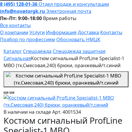
8 (495) 128-01-36
Отдел продаж и консультации
info@novatorgk.ru
Электронная почта
Пн–Пт: 9:00–18:00
Время работы
Все контакты
О компании
Услуги
Информация
Доставка
Контакты
Подбор по профессиям
Обосновать НМЦК
Каталог
Спецодежда
Спецодежда защитная
Сигнальная
Костюм сигнальный ProfLine Specialist-1
МВО (тк.Смесовая,240) брюки, оранжевый/т.синий
В наличии на складе
Арт. 4001534
Костюм сигнальный ProfLine
Specialist-1 МВО