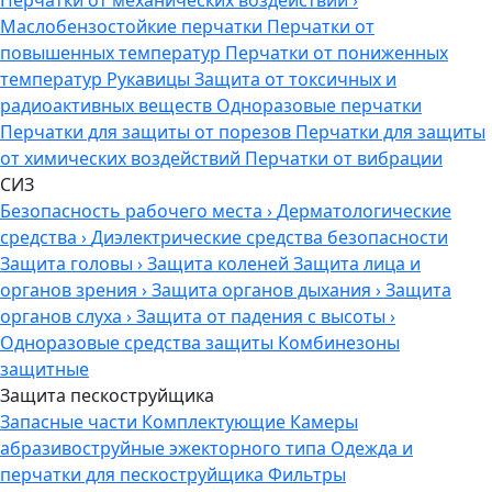
Перчатки от механических воздействий
›
Маслобензостойкие перчатки
Перчатки от
повышенных температур
Перчатки от пониженных
температур
Рукавицы
Защита от токсичных и
радиоактивных веществ
Одноразовые перчатки
Перчатки для защиты от порезов
Перчатки для защиты
от химических воздействий
Перчатки от вибрации
СИЗ
Безопасность рабочего места
›
Дерматологические
средства
›
Диэлектрические средства безопасности
Защита головы
›
Защита коленей
Защита лица и
органов зрения
›
Защита органов дыхания
›
Защита
органов слуха
›
Защита от падения с высоты
›
Одноразовые средства защиты
Комбинезоны
защитные
Защита пескоструйщика
Запасные части
Комплектующие
Камеры
абразивоструйные эжекторного типа
Одежда и
перчатки для пескоструйщика
Фильтры