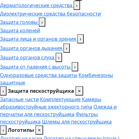
Дерматологические средства
›
Диэлектрические средства безопасности
Защита головы
›
Защита коленей
Защита лица и органов зрения
›
Защита органов дыхания
›
Защита органов слуха
›
Защита от падения с высоты
›
Одноразовые средства защиты
Комбинезоны
защитные
‹
Защита пескоструйщика
×
Запасные части
Комплектующие
Камеры
абразивоструйные эжекторного типа
Одежда и
перчатки для пескоструйщика
Фильтры
пескоструйщика
Шлемы для пескоструйщика
‹
Логотипы
×
Логотип на каски
Логотип на спецодежду (грудь),