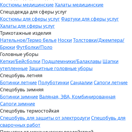
Костюмы медицинские
Халаты медицинские
Спецодежда для сферы услуг
Костюмы для сферы услуг
Фартуки для сферы услуг
Халаты для сферы услуг
Трикотажные изделия
Нательное/Термо белье
Носки
Толстовки/Джемпера/
Брюки
Футболки/Поло
Головные уборы
Кепки/Бейсболки
Подшлемники/Балаклавы
Шапки
утепленные
Защитные головные уборы
Спецобувь летняя
Ботинки летние
Полуботинки
Сандалии
Сапоги летние
Спецобувь зимняя
Ботинки зимние
Валяная, ЭВА, Комбинированная
Сапоги зимние
Спецобувь термостойкая
Спецобувь для защиты от электродуги
Спецобувь для
сварочных работ