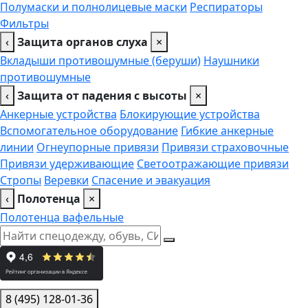
Полумаски и полнолицевые маски
Респираторы
Фильтры
‹
Защита органов слуха
×
Вкладыши противошумные (беруши)
Наушники
противошумные
‹
Защита от падения с высоты
×
Анкерные устройства
Блокирующие устройства
Вспомогательное оборудование
Гибкие анкерные
линии
Огнеупорные привязи
Привязи страховочные
Привязи удерживающие
Светоотражающие привязи
Стропы
Веревки
Спасение и эвакуация
‹
Полотенца
×
Полотенца вафельные
8 (495) 128-01-36