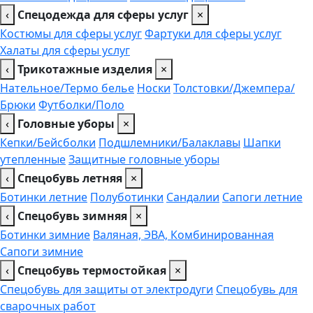
‹
Спецодежда для сферы услуг
×
Костюмы для сферы услуг
Фартуки для сферы услуг
Халаты для сферы услуг
‹
Трикотажные изделия
×
Нательное/Термо белье
Носки
Толстовки/Джемпера/
Брюки
Футболки/Поло
‹
Головные уборы
×
Кепки/Бейсболки
Подшлемники/Балаклавы
Шапки
утепленные
Защитные головные уборы
‹
Спецобувь летняя
×
Ботинки летние
Полуботинки
Сандалии
Сапоги летние
‹
Спецобувь зимняя
×
Ботинки зимние
Валяная, ЭВА, Комбинированная
Сапоги зимние
‹
Спецобувь термостойкая
×
Спецобувь для защиты от электродуги
Спецобувь для
сварочных работ