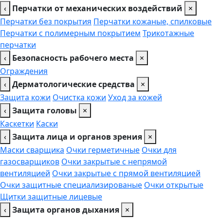
‹
Перчатки от механических воздействий
×
Перчатки без покрытия
Перчатки кожаные, спилковые
Перчатки с полимерным покрытием
Трикотажные
перчатки
‹
Безопасность рабочего места
×
Ограждения
‹
Дерматологические средства
×
Защита кожи
Очистка кожи
Уход за кожей
‹
Защита головы
×
Каскетки
Каски
‹
Защита лица и органов зрения
×
Маски сварщика
Очки герметичные
Очки для
газосварщиков
Очки закрытые с непрямой
вентиляцией
Очки закрытые с прямой вентиляцией
Очки защитные специализированые
Очки открытые
Щитки защитные лицевые
‹
Защита органов дыхания
×