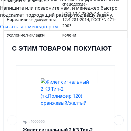
Защитные свойства
спецодежда)
Напишите или позвоните нам, и менеджер быстро
ГОСТ 12.4.280-2014, ГОСТ
подскажет подходящий размер под вашу задачу.
Нормативные документы
12.4.281-2014, ГОСТ EN 471-
2003
Связаться с менеджером
Усиление/накладки
колени
накладные карманы,
Особенности модели
С ЭТИМ ТОВАРОМ ПОКУПАЮТ
увеличенная размерная сетка
смесовая, 240 г/м2 (35% хлопок,
Ткань
65% полиэфир)
Пропитка
водоотталкивающая
Сезон
демисезон, лето
Пол
мужской
оранжевый, отделка тёмно-
Цвет
синяя
Артикул
4001534
Арт. 4000995
Арт. 
Жилет сигнальный 2 КЗ Тип-2
Жил