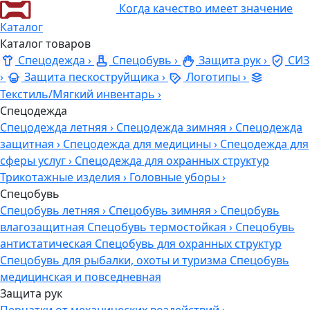
Когда качество имеет значение
Каталог
Каталог товаров
Спецодежда
›
Спецобувь
›
Защита рук
›
СИЗ
›
Защита пескоструйщика
›
Логотипы
›
Текстиль/Мягкий инвентарь
›
Спецодежда
Спецодежда летняя
›
Спецодежда зимняя
›
Спецодежда
защитная
›
Спецодежда для медицины
›
Спецодежда для
сферы услуг
›
Спецодежда для охранных структур
Трикотажные изделия
›
Головные уборы
›
Спецобувь
Спецобувь летняя
›
Спецобувь зимняя
›
Спецобувь
влагозащитная
Спецобувь термостойкая
›
Спецобувь
антистатическая
Спецобувь для охранных структур
Спецобувь для рыбалки, охоты и туризма
Спецобувь
медицинская и повседневная
Защита рук