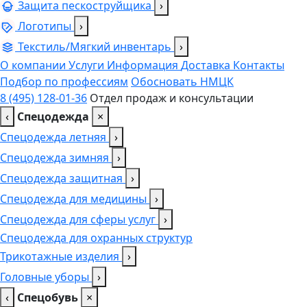
Защита пескоструйщика
›
Логотипы
›
Текстиль/Мягкий инвентарь
›
О компании
Услуги
Информация
Доставка
Контакты
Подбор по профессиям
Обосновать НМЦК
8 (495) 128-01-36
Отдел продаж и консультации
‹
Спецодежда
×
Спецодежда летняя
›
Спецодежда зимняя
›
Спецодежда защитная
›
Спецодежда для медицины
›
Спецодежда для сферы услуг
›
Спецодежда для охранных структур
Трикотажные изделия
›
Головные уборы
›
‹
Спецобувь
×