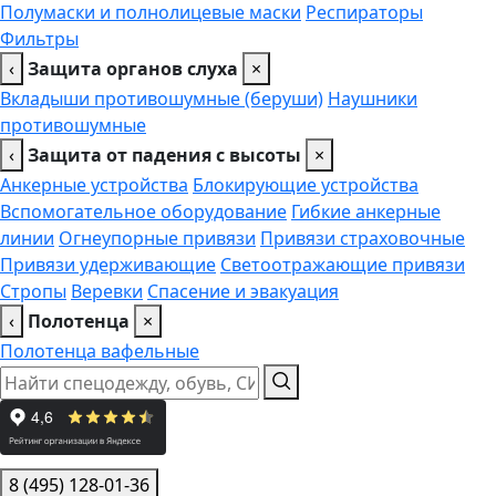
Полумаски и полнолицевые маски
Респираторы
Фильтры
‹
Защита органов слуха
×
Вкладыши противошумные (беруши)
Наушники
противошумные
‹
Защита от падения с высоты
×
Анкерные устройства
Блокирующие устройства
Вспомогательное оборудование
Гибкие анкерные
линии
Огнеупорные привязи
Привязи страховочные
Привязи удерживающие
Светоотражающие привязи
Стропы
Веревки
Спасение и эвакуация
‹
Полотенца
×
Полотенца вафельные
8 (495) 128-01-36