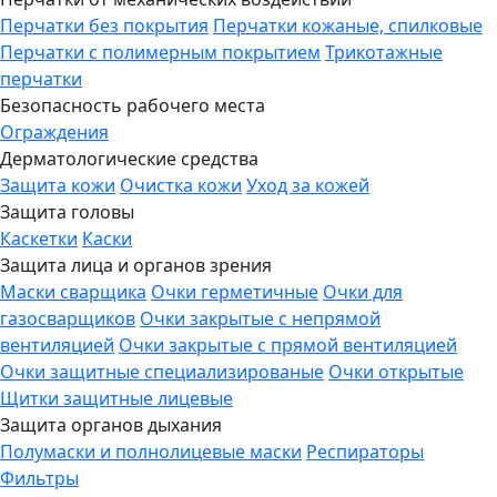
Перчатки без покрытия
Перчатки кожаные, спилковые
Перчатки с полимерным покрытием
Трикотажные
перчатки
Безопасность рабочего места
Ограждения
Дерматологические средства
Защита кожи
Очистка кожи
Уход за кожей
Защита головы
Каскетки
Каски
Защита лица и органов зрения
Маски сварщика
Очки герметичные
Очки для
газосварщиков
Очки закрытые с непрямой
вентиляцией
Очки закрытые с прямой вентиляцией
Очки защитные специализированые
Очки открытые
Щитки защитные лицевые
Защита органов дыхания
Полумаски и полнолицевые маски
Респираторы
Фильтры