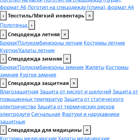
формат А6
Логотип на спецодежду (спина), формат А4
‹
Текстиль/Мягкий инвентарь
×
Полотенца
›
‹
Спецодежда летняя
×
Брюки/Полукомбинезоны летние
Костюмы летние
Куртки/Халаты летние
‹
Спецодежда зимняя
×
Брюки/Полукомбинезоны зимние
Жилеты
Костюмы
зимние
Куртки зимние
‹
Спецодежда защитная
×
Влагозащитная
Защита от кислот и щелочей
Защита от
повышенных температур
Защита от статического
электричества
Защита от термических рисков
электродуги
Сигнальная
Фартуки и нарукавники
защитные
‹
Спецодежда для медицины
×
Костюмы медицинские
Халаты медицинские