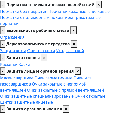
‹
Перчатки от механических воздействий
×
Перчатки без покрытия
Перчатки кожаные, спилковые
Перчатки с полимерным покрытием
Трикотажные
перчатки
‹
Безопасность рабочего места
×
Ограждения
‹
Дерматологические средства
×
Защита кожи
Очистка кожи
Уход за кожей
‹
Защита головы
×
Каскетки
Каски
‹
Защита лица и органов зрения
×
Маски сварщика
Очки герметичные
Очки для
газосварщиков
Очки закрытые с непрямой
вентиляцией
Очки закрытые с прямой вентиляцией
Очки защитные специализированые
Очки открытые
Щитки защитные лицевые
‹
Защита органов дыхания
×