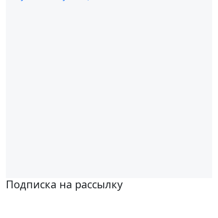
Подписка на рассылку
Надеемся установить хорошие и долгосрочные деловые
отношения с вашей компанией и с нетерпением ждем