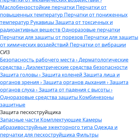
Маслобензостойкие перчатки
Перчатки от
повышенных температур
Перчатки от пониженных
температур
Рукавицы
Защита от токсичных и
радиоактивных веществ
Одноразовые перчатки
Перчатки для защиты от порезов
Перчатки для защиты
от химических воздействий
Перчатки от вибрации
СИЗ
Безопасность рабочего места
›
Дерматологические
средства
›
Диэлектрические средства безопасности
Защита головы
›
Защита коленей
Защита лица и
органов зрения
›
Защита органов дыхания
›
Защита
органов слуха
›
Защита от падения с высоты
›
Одноразовые средства защиты
Комбинезоны
защитные
Защита пескоструйщика
Запасные части
Комплектующие
Камеры
абразивоструйные эжекторного типа
Одежда и
перчатки для пескоструйщика
Фильтры