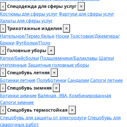
‹
Спецодежда для сферы услуг
×
Костюмы для сферы услуг
Фартуки для сферы услуг
Халаты для сферы услуг
‹
Трикотажные изделия
×
Нательное/Термо белье
Носки
Толстовки/Джемпера/
Брюки
Футболки/Поло
‹
Головные уборы
×
Кепки/Бейсболки
Подшлемники/Балаклавы
Шапки
утепленные
Защитные головные уборы
‹
Спецобувь летняя
×
Ботинки летние
Полуботинки
Сандалии
Сапоги летние
‹
Спецобувь зимняя
×
Ботинки зимние
Валяная, ЭВА, Комбинированная
Сапоги зимние
‹
Спецобувь термостойкая
×
Спецобувь для защиты от электродуги
Спецобувь для
сварочных работ