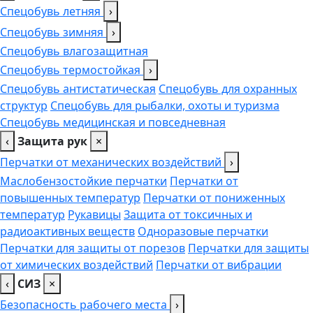
Спецобувь летняя
›
Спецобувь зимняя
›
Спецобувь влагозащитная
Спецобувь термостойкая
›
Спецобувь антистатическая
Спецобувь для охранных
структур
Спецобувь для рыбалки, охоты и туризма
Спецобувь медицинская и повседневная
‹
Защита рук
×
Перчатки от механических воздействий
›
Маслобензостойкие перчатки
Перчатки от
повышенных температур
Перчатки от пониженных
температур
Рукавицы
Защита от токсичных и
радиоактивных веществ
Одноразовые перчатки
Перчатки для защиты от порезов
Перчатки для защиты
от химических воздействий
Перчатки от вибрации
‹
СИЗ
×
Безопасность рабочего места
›