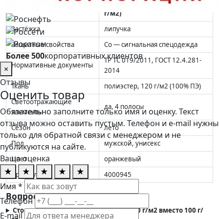
Жилет сигнальный 4 СОП (120
Модель
г/м2)
Застёжка
липучка
Защитные свойства
Со — сигнальная спецодежда
Более 500
корпоративных клиентов
ТР ТС 019/2011, ГОСТ 12.4.281-
Нормативные документы
×
2014
Отзывы
Ткань
полиэстер, 120 г/м2 (100% ПЭ)
Оценить товар
Светоотражающие
да, 4 полосы
Обязательно заполните только имя и оценку. Текст
элементы
отзыва можно оставить пустым. Телефон и e-mail нужны
Сезон
лето
только для обратной связи с менеджером и не
Пол
мужской, унисекс
публикуются на сайте.
Ваша оценка
Цвет
оранжевый
★
★
★
★
★
Артикул
4000945
Имя *
Вопросы и ответы
Телефон
Стоит ли переплачивать за ткань 120 г/м2 вместо 100 г/
E-mail