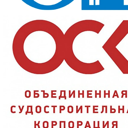
ТС 019/2011 и ГОСТ 12.4.281-2014 подтверждает сигнальный
статус.
Назначение и сферы применения
Ежедневная эксплуатация на стройплощадках, складах и
дорожных объектах с максимальными требованиями к
видимости и износостойкости, где лёгкая ткань 100 г/м2
быстрее протирается.
Ключевые преимущества
Плотная ткань:
120 г/м2 держит форму дольше при
ежедневной эксплуатации, чем 100 г/м2;
Четыре световозвращающие полосы:
максимальное
покрытие в линейке сигнальных жилетов;
Оранжевый цвет:
хорошо заметен на разных фонах — от
асфальта до зелени;
Сигнальный класс Со:
подтверждён ТР ТС 019/2011 и ГОСТ
12.4.281-2014.
Характеристики и стандарты