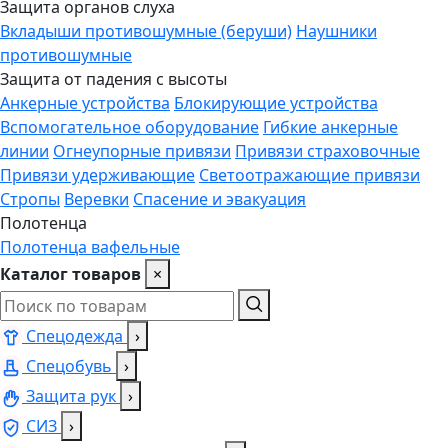
Защита органов слуха
Вкладыши противошумные (беруши)
Наушники
противошумные
Защита от падения с высоты
Анкерные устройства
Блокирующие устройства
Вспомогательное оборудование
Гибкие анкерные
линии
Огнеупорные привязи
Привязи страховочные
Привязи удерживающие
Светоотражающие привязи
Стропы
Веревки
Спасение и эвакуация
Полотенца
Полотенца вафельные
Каталог товаров
×
Спецодежда
›
Спецобувь
›
Защита рук
›
СИЗ
›