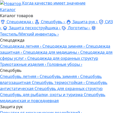
Когда качество имеет значение
Каталог
Каталог товаров
Спецодежда
›
Спецобувь
›
Защита рук
›
СИЗ
›
Защита пескоструйщика
›
Логотипы
›
Текстиль/Мягкий инвентарь
›
Спецодежда
Спецодежда летняя
›
Спецодежда зимняя
›
Спецодежда
защитная
›
Спецодежда для медицины
›
Спецодежда для
сферы услуг
›
Спецодежда для охранных структур
Трикотажные изделия
›
Головные уборы
›
Спецобувь
Спецобувь летняя
›
Спецобувь зимняя
›
Спецобувь
влагозащитная
Спецобувь термостойкая
›
Спецобувь
антистатическая
Спецобувь для охранных структур
Спецобувь для рыбалки, охоты и туризма
Спецобувь
медицинская и повседневная
Защита рук
Перчатки от механических воздействий
›