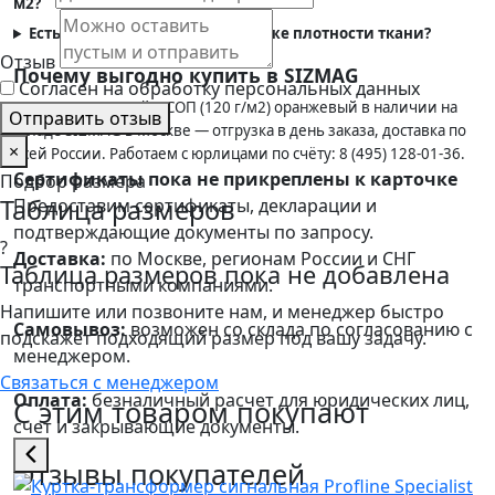
м2?
Есть ли жёлтая версия на этой же плотности ткани?
Отзыв
Почему выгодно купить в SIZMAG
Согласен на обработку персональных данных
Жилет сигнальный 4 СОП (120 г/м2) оранжевый в наличии на
Отправить отзыв
складе SIZMAG в Москве — отгрузка в день заказа, доставка по
×
всей России. Работаем с юрлицами по счёту: 8 (495) 128-01-36.
Сертификаты пока не прикреплены к карточке
Подбор размера
Таблица размеров
Предоставим сертификаты, декларации и
подтверждающие документы по запросу.
?
Доставка:
по Москве, регионам России и СНГ
Таблица размеров пока не добавлена
транспортными компаниями.
Напишите или позвоните нам, и менеджер быстро
Самовывоз:
возможен со склада по согласованию с
подскажет подходящий размер под вашу задачу.
менеджером.
Связаться с менеджером
Оплата:
безналичный расчет для юридических лиц,
С этим товаром покупают
счет и закрывающие документы.
Отзывы покупателей