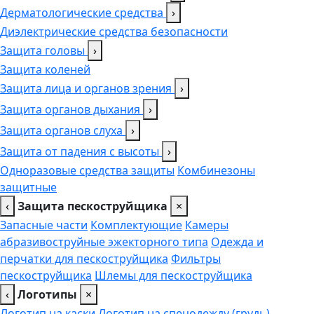
Дерматологические средства
›
Диэлектрические средства безопасности
Защита головы
›
Защита коленей
Защита лица и органов зрения
›
Защита органов дыхания
›
Защита органов слуха
›
Защита от падения с высоты
›
Одноразовые средства защиты
Комбинезоны
защитные
‹
Защита пескоструйщика
×
Запасные части
Комплектующие
Камеры
абразивоструйные эжекторного типа
Одежда и
перчатки для пескоструйщика
Фильтры
пескоструйщика
Шлемы для пескоструйщика
‹
Логотипы
×
Логотип на каски
Логотип на спецодежду (грудь),