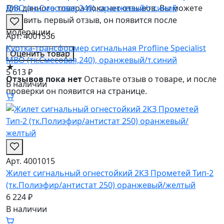
Для данного товара пока нет отзывов. Вы можете
оставить первый отзыв, он появится после
модерации.
Арт. 4001536
Куртка-трансформер сигнальная Profline Specialist
Оценить товар
МВО (тк.Смесовая,240), оранжевый/т.синий
★
5 613 ₽
Отзывов пока нет
Оставьте отзыв о товаре, и после
В наличии
проверки он появится на странице.
Арт. 4001015
Жилет сигнальный огнестойкий 2КЗ Прометей Тип-2
(тк.Полиэфир/антистат 250) оранжевый/желтый
6 224 ₽
В наличии