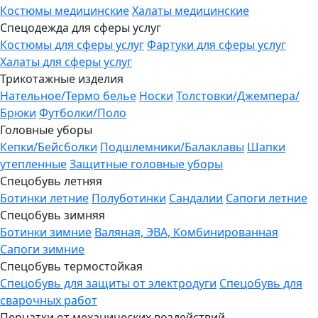
Костюмы медицинские
Халаты медицинские
Спецодежда для сферы услуг
Костюмы для сферы услуг
Фартуки для сферы услуг
Халаты для сферы услуг
Трикотажные изделия
Нательное/Термо белье
Носки
Толстовки/Джемпера/
Брюки
Футболки/Поло
Головные уборы
Кепки/Бейсболки
Подшлемники/Балаклавы
Шапки
утепленные
Защитные головные уборы
Спецобувь летняя
Ботинки летние
Полуботинки
Сандалии
Сапоги летние
Спецобувь зимняя
Ботинки зимние
Валяная, ЭВА, Комбинированная
Сапоги зимние
Спецобувь термостойкая
Спецобувь для защиты от электродуги
Спецобувь для
сварочных работ
Перчатки от механических воздействий