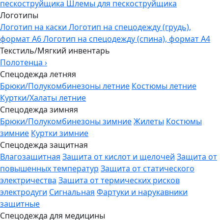
пескоструйщика
Шлемы для пескоструйщика
Логотипы
Логотип на каски
Логотип на спецодежду (грудь),
формат А6
Логотип на спецодежду (спина), формат А4
Текстиль/Мягкий инвентарь
Полотенца
›
Спецодежда летняя
Брюки/Полукомбинезоны летние
Костюмы летние
Куртки/Халаты летние
Спецодежда зимняя
Брюки/Полукомбинезоны зимние
Жилеты
Костюмы
зимние
Куртки зимние
Спецодежда защитная
Влагозащитная
Защита от кислот и щелочей
Защита от
повышенных температур
Защита от статического
электричества
Защита от термических рисков
электродуги
Сигнальная
Фартуки и нарукавники
защитные
Спецодежда для медицины