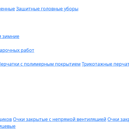
ленные
Защитные головные уборы
и зимние
варочных работ
Перчатки с полимерным покрытием
Трикотажные перча
щиков
Очки закрытые с непрямой вентиляцией
Очки зак
ицевые