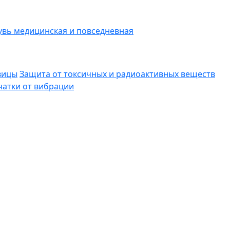
вь медицинская и повседневная
вицы
Защита от токсичных и радиоактивных веществ
атки от вибрации