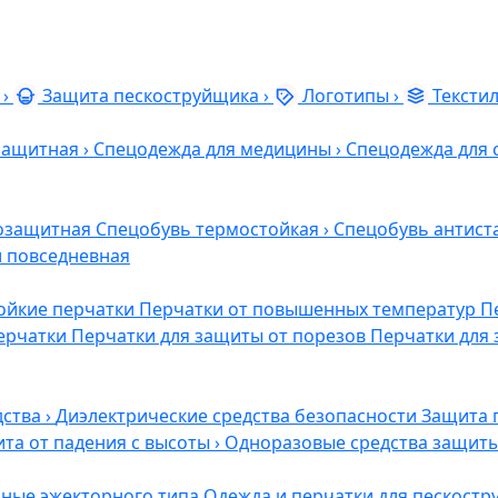
›
Защита пескоструйщика
›
Логотипы
›
Тексти
защитная
›
Спецодежда для медицины
›
Спецодежда для 
озащитная
Спецобувь термостойкая
›
Спецобувь антист
и повседневная
ойкие перчатки
Перчатки от повышенных температур
П
ерчатки
Перчатки для защиты от порезов
Перчатки для 
дства
›
Диэлектрические средства безопасности
Защита 
та от падения с высоты
›
Одноразовые средства защит
ные эжекторного типа
Одежда и перчатки для пескост