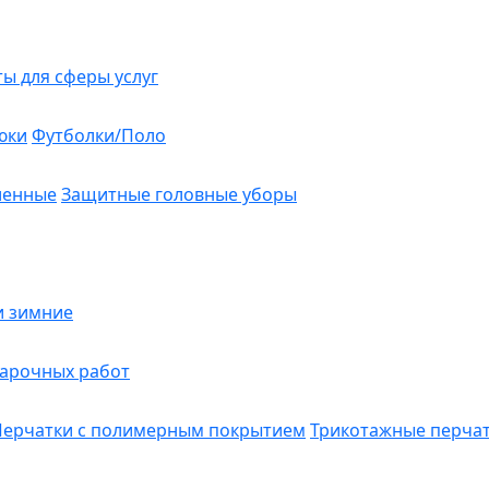
ты для сферы услуг
юки
Футболки/Поло
ленные
Защитные головные уборы
и зимние
варочных работ
Перчатки с полимерным покрытием
Трикотажные перча