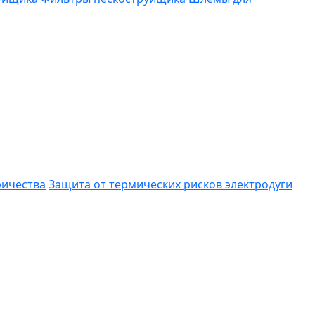
ричества
Защита от термических рисков электродуги