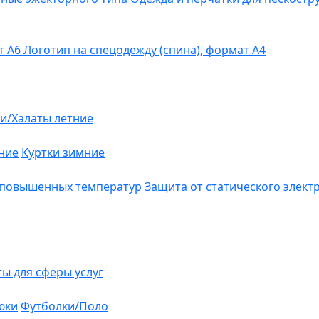
т А6
Логотип на спецодежду (спина), формат А4
и/Халаты летние
ние
Куртки зимние
 повышенных температур
Защита от статического элект
ты для сферы услуг
юки
Футболки/Поло