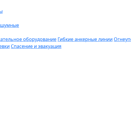
ы
ошумные
ательное оборудование
Гибкие анкерные линии
Огнеуп
евки
Спасение и эвакуация