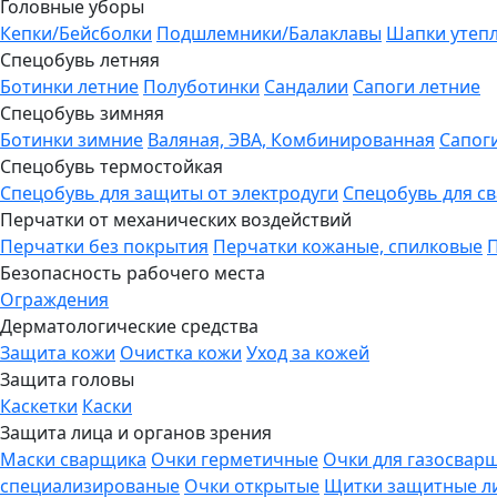
Головные уборы
Кепки/Бейсболки
Подшлемники/Балаклавы
Шапки утеп
Спецобувь летняя
Ботинки летние
Полуботинки
Сандалии
Сапоги летние
Спецобувь зимняя
Ботинки зимние
Валяная, ЭВА, Комбинированная
Сапог
Спецобувь термостойкая
Спецобувь для защиты от электродуги
Спецобувь для с
Перчатки от механических воздействий
Перчатки без покрытия
Перчатки кожаные, спилковые
Безопасность рабочего места
Ограждения
Дерматологические средства
Защита кожи
Очистка кожи
Уход за кожей
Защита головы
Каскетки
Каски
Защита лица и органов зрения
Маски сварщика
Очки герметичные
Очки для газосвар
специализированые
Очки открытые
Щитки защитные л