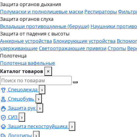
Защита органов дыхания
Полумаски и полнолицевые маски
Респираторы
Фильтр
Защита органов слуха
Вкладыши противошумные (беруши)
Наушники против
Защита от падения с высоты
Анкерные устройства
Блокирующие устройства
Вспомог
удерживающие
Светоотражающие привязи
Стропы
Вер
Полотенца
Полотенца вафельные
Каталог товаров
×
Спецодежда
›
Спецобувь
›
Защита рук
›
СИЗ
›
Защита пескоструйщика
›
Логотипы
›