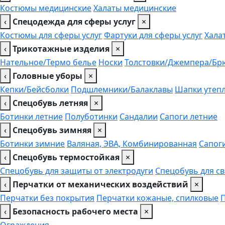
Костюмы медицинские
Халаты медицинские
‹
Спецодежда для сферы услуг
×
Костюмы для сферы услуг
Фартуки для сферы услуг
Хала
‹
Трикотажные изделия
×
Нательное/Термо белье
Носки
Толстовки/Джемпера/Бр
‹
Головные уборы
×
Кепки/Бейсболки
Подшлемники/Балаклавы
Шапки утеп
‹
Спецобувь летняя
×
Ботинки летние
Полуботинки
Сандалии
Сапоги летние
‹
Спецобувь зимняя
×
Ботинки зимние
Валяная, ЭВА, Комбинированная
Сапог
‹
Спецобувь термостойкая
×
Спецобувь для защиты от электродуги
Спецобувь для с
‹
Перчатки от механических воздействий
×
Перчатки без покрытия
Перчатки кожаные, спилковые
‹
Безопасность рабочего места
×