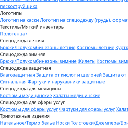
пескоструйщика
Логотипы
Логотип на каски
Логотип на спецодежду (грудь), форма
Текстиль/Мягкий инвентарь
Полотенца
›
Спецодежда летняя
Брюки/Полукомбинезоны летние
Костюмы летние
Куртк
Спецодежда зимняя
Брюки/Полукомбинезоны зимние
Жилеты
Костюмы зим
Спецодежда защитная
Влагозащитная
Защита от кислот и щелочей
Защита от
Сигнальная
Фартуки и нарукавники защитные
Спецодежда для медицины
Костюмы медицинские
Халаты медицинские
Спецодежда для сферы услуг
Костюмы для сферы услуг
Фартуки для сферы услуг
Хала
Трикотажные изделия
Нательное/Термо белье
Носки
Толстовки/Джемпера/Бр