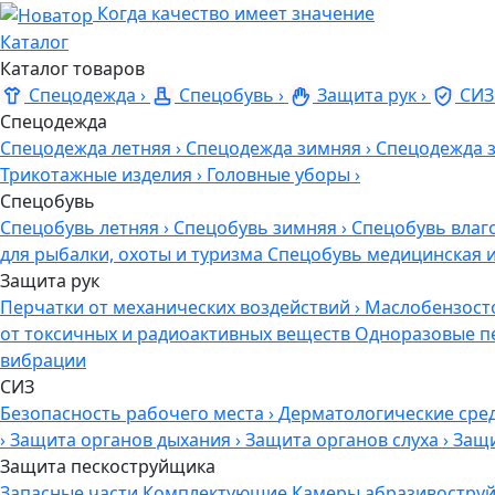
Когда качество имеет значение
Каталог
Каталог товаров
Спецодежда
›
Спецобувь
›
Защита рук
›
СИЗ
Спецодежда
Спецодежда летняя
›
Спецодежда зимняя
›
Спецодежда 
Трикотажные изделия
›
Головные уборы
›
Спецобувь
Спецобувь летняя
›
Спецобувь зимняя
›
Спецобувь влаг
для рыбалки, охоты и туризма
Спецобувь медицинская 
Защита рук
Перчатки от механических воздействий
›
Маслобензост
от токсичных и радиоактивных веществ
Одноразовые п
вибрации
СИЗ
Безопасность рабочего места
›
Дерматологические сре
›
Защита органов дыхания
›
Защита органов слуха
›
Защи
Защита пескоструйщика
Запасные части
Комплектующие
Камеры абразивоструй