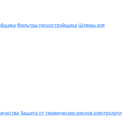
руйщика
Фильтры пескоструйщика
Шлемы для
ричества
Защита от термических рисков электродуги