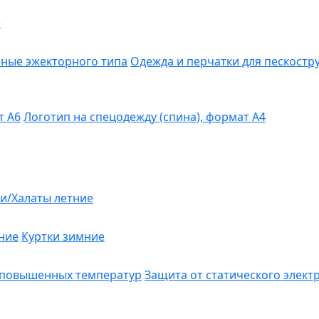
е
ные эжекторного типа
Одежда и перчатки для пескост
т А6
Логотип на спецодежду (спина), формат А4
и/Халаты летние
ние
Куртки зимние
 повышенных температур
Защита от статического элект