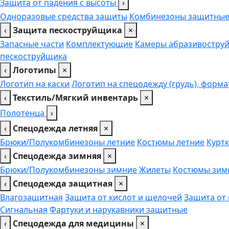
Защита от падения с высоты
›
Одноразовые средства защиты
Комбинезоны защитны
‹
Защита пескоструйщика
×
Запасные части
Комплектующие
Камеры абразивоструй
пескоструйщика
‹
Логотипы
×
Логотип на каски
Логотип на спецодежду (грудь), форма
‹
Текстиль/Мягкий инвентарь
×
Полотенца
›
‹
Спецодежда летняя
×
Брюки/Полукомбинезоны летние
Костюмы летние
Куртк
‹
Спецодежда зимняя
×
Брюки/Полукомбинезоны зимние
Жилеты
Костюмы зим
‹
Спецодежда защитная
×
Влагозащитная
Защита от кислот и щелочей
Защита от
Сигнальная
Фартуки и нарукавники защитные
‹
Спецодежда для медицины
×