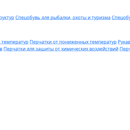
руктур
Спецобувь для рыбалки, охоты и туризма
Спецобу
 температур
Перчатки от пониженных температур
Рука
в
Перчатки для защиты от химических воздействий
Перч