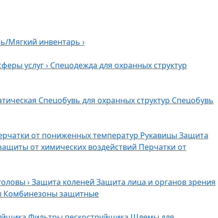
ль/Мягкий инвентарь
›
сферы услуг
›
Спецодежда для охранных структур
атическая
Спецобувь для охранных структур
Спецобувь
ерчатки от пониженных температур
Рукавицы
Защита
защиты от химических воздействий
Перчатки от
головы
›
Защита коленей
Защита лица и органов зрения
ы
Комбинезоны защитные
руйщика
Фильтры пескоструйщика
Шлемы для