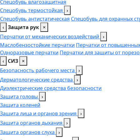
Спецобувь влагозащитная
Спецобувь термостойкая
›
Спецобувь антистатическая
Спецобувь для охранных ст
‹
Защита рук
×
Перчатки от механических воздействий
›
Маслобензостойкие перчатки
Перчатки от повышенных
Одноразовые перчатки
Перчатки для защиты от порезо
‹
СИЗ
×
Безопасность рабочего места
›
Дерматологические средства
›
Диэлектрические средства безопасности
Защита головы
›
Защита коленей
Защита лица и органов зрения
›
Защита органов дыхания
›
Защита органов слуха
›