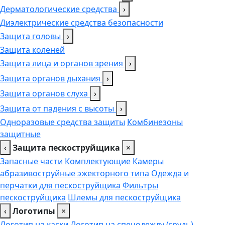
Дерматологические средства
›
Диэлектрические средства безопасности
Защита головы
›
Защита коленей
Защита лица и органов зрения
›
Защита органов дыхания
›
Защита органов слуха
›
Защита от падения с высоты
›
Одноразовые средства защиты
Комбинезоны
защитные
‹
Защита пескоструйщика
×
Запасные части
Комплектующие
Камеры
абразивоструйные эжекторного типа
Одежда и
перчатки для пескоструйщика
Фильтры
пескоструйщика
Шлемы для пескоструйщика
‹
Логотипы
×
Логотип на каски
Логотип на спецодежду (грудь),