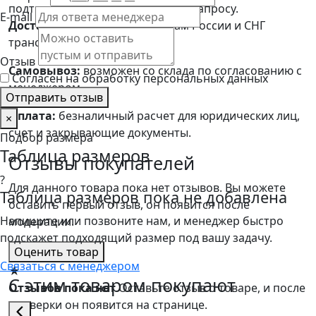
подтверждающие документы по запросу.
E-mail
Доставка:
по Москве, регионам России и СНГ
транспортными компаниями.
Отзыв
Самовывоз:
возможен со склада по согласованию с
Согласен на обработку персональных данных
менеджером.
Отправить отзыв
Оплата:
безналичный расчет для юридических лиц,
×
счет и закрывающие документы.
Подбор размера
Таблица размеров
Отзывы покупателей
?
Для данного товара пока нет отзывов. Вы можете
Таблица размеров пока не добавлена
оставить первый отзыв, он появится после
Напишите или позвоните нам, и менеджер быстро
модерации.
подскажет подходящий размер под вашу задачу.
Оценить товар
Связаться с менеджером
★
С этим товаром покупают
Отзывов пока нет
Оставьте отзыв о товаре, и после
проверки он появится на странице.