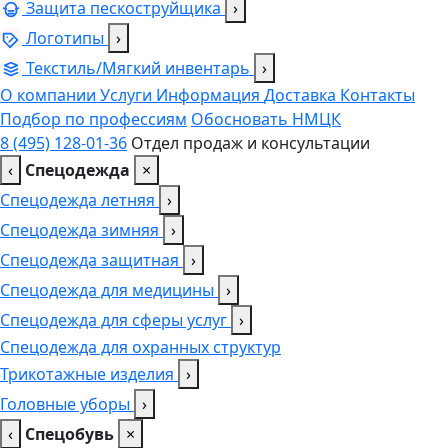
Защита пескоструйщика
›
Логотипы
›
Текстиль/Мягкий инвентарь
›
О компании
Услуги
Информация
Доставка
Контакты
Подбор по профессиям
Обосновать НМЦК
8 (495) 128-01-36
Отдел продаж и консультации
‹
Спецодежда
×
Спецодежда летняя
›
Спецодежда зимняя
›
Спецодежда защитная
›
Спецодежда для медицины
›
Спецодежда для сферы услуг
›
Спецодежда для охранных структур
Трикотажные изделия
›
Головные уборы
›
‹
Спецобувь
×