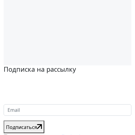
Подписка на рассылку
Надеемся установить хорошие и долгосрочные деловые
отношения с вашей компанией и с нетерпением ждем
получения от вас запросов
Подписаться