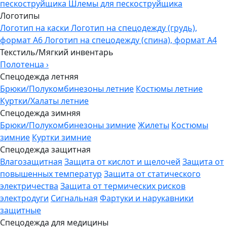
пескоструйщика
Шлемы для пескоструйщика
Логотипы
Логотип на каски
Логотип на спецодежду (грудь),
формат А6
Логотип на спецодежду (спина), формат А4
Текстиль/Мягкий инвентарь
Полотенца
›
Спецодежда летняя
Брюки/Полукомбинезоны летние
Костюмы летние
Куртки/Халаты летние
Спецодежда зимняя
Брюки/Полукомбинезоны зимние
Жилеты
Костюмы
зимние
Куртки зимние
Спецодежда защитная
Влагозащитная
Защита от кислот и щелочей
Защита от
повышенных температур
Защита от статического
электричества
Защита от термических рисков
электродуги
Сигнальная
Фартуки и нарукавники
защитные
Спецодежда для медицины