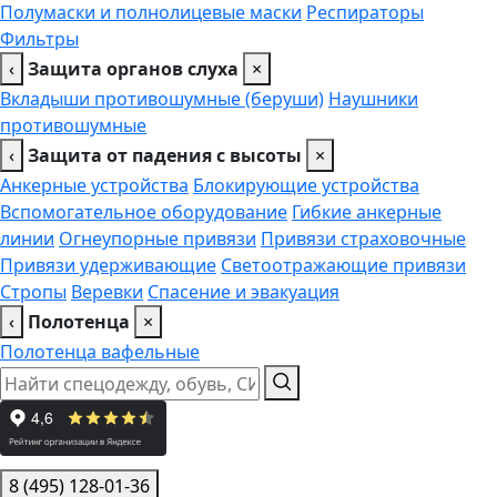
Полумаски и полнолицевые маски
Респираторы
Фильтры
‹
Защита органов слуха
×
Вкладыши противошумные (беруши)
Наушники
противошумные
‹
Защита от падения с высоты
×
Анкерные устройства
Блокирующие устройства
Вспомогательное оборудование
Гибкие анкерные
линии
Огнеупорные привязи
Привязи страховочные
Привязи удерживающие
Светоотражающие привязи
Стропы
Веревки
Спасение и эвакуация
‹
Полотенца
×
Полотенца вафельные
8 (495) 128-01-36