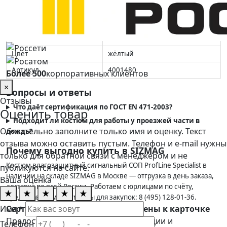
Нормативные документы
12.4.281-2014, ГОСТ EN 471-
2003, ГОСТ EN 343-2021
Светоотражающие
да
элементы
Цвет
жёлтый
Артикул
4001480
Более 500
корпоративных клиентов
×
Вопросы и ответы
Отзывы
Что даёт сертификация по ГОСТ EN 471-2003?
Оценить товар
Подходит ли костюм для работы у проезжей части в
Обязательно заполните только имя и оценку. Текст
дождь?
отзыва можно оставить пустым. Телефон и e-mail нужны
Почему выгодно купить в SIZMAG
только для обратной связи с менеджером и не
Костюм влагозащитный сигнальный СОП ProfLine Specialist в
публикуются на сайте.
наличии на складе SIZMAG в Москве — отгрузка в день заказа,
Ваша оценка
доставка по всей России. Работаем с юрлицами по счёту,
★
★
★
★
★
предоставляем документы для закупок: 8 (495) 128-01-36.
Имя *
Сертификаты пока не прикреплены к карточке
Предоставим сертификаты, декларации и
Телефон