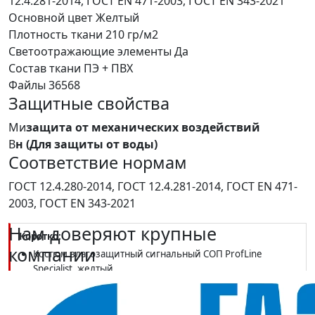
12.4.281-2014, ГОСТ EN 471-2003, ГОСТ EN 343-2021
Основной цвет
Желтый
Плотность ткани
210 гр/м2
Светоотражающие элементы
Да
Состав ткани
ПЭ + ПВХ
Файлы
36568
Защитные свойства
Ми
защита от механических воздействий
В
н (Для защиты от воды)
Соответствие нормам
ГОСТ 12.4.280-2014, ГОСТ 12.4.281-2014, ГОСТ EN 471-
2003, ГОСТ EN 343-2021
Нам доверяют крупные
Коротко:
компании
Костюм влагозащитный сигнальный СОП ProfLine
Specialist, желтый
Классы защиты Ми, Ву, Вн; ГОСТ 12.4.280-2014, 12.4.281-
2014, EN 471-2003, EN 343-2021