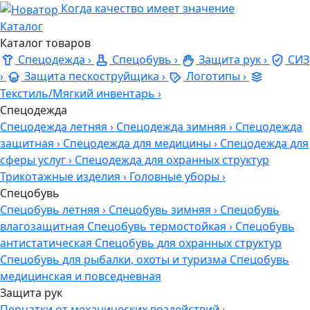
Когда качество имеет значение
Каталог
Каталог товаров
Спецодежда
›
Спецобувь
›
Защита рук
›
СИЗ
›
Защита пескоструйщика
›
Логотипы
›
Текстиль/Мягкий инвентарь
›
Спецодежда
Спецодежда летняя
›
Спецодежда зимняя
›
Спецодежда
защитная
›
Спецодежда для медицины
›
Спецодежда для
сферы услуг
›
Спецодежда для охранных структур
Трикотажные изделия
›
Головные уборы
›
Спецобувь
Спецобувь летняя
›
Спецобувь зимняя
›
Спецобувь
влагозащитная
Спецобувь термостойкая
›
Спецобувь
антистатическая
Спецобувь для охранных структур
Спецобувь для рыбалки, охоты и туризма
Спецобувь
медицинская и повседневная
Защита рук
Перчатки от механических воздействий
›