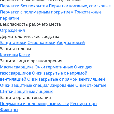
Перчатки без покрытия
Перчатки кожаные, спилковые
Перчатки с полимерным покрытием
Трикотажные
перчатки
Безопасность рабочего места
Ограждения
Дерматологические средства
Защита кожи
Очистка кожи
Уход за кожей
Защита головы
Каскетки
Каски
Защита лица и органов зрения
Маски сварщика
Очки герметичные
Очки для
газосварщиков
Очки закрытые с непрямой
вентиляцией
Очки закрытые с прямой вентиляцией
Очки защитные специализированые
Очки открытые
Щитки защитные лицевые
Защита органов дыхания
Полумаски и полнолицевые маски
Респираторы
Фильтры