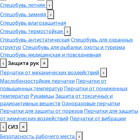
Спецобувь летняя
›
Спецобувь зимняя
›
Спецобувь влагозащитная
Спецобувь термостойкая
›
Спецобувь антистатическая
Спецобувь для охранных
структур
Спецобувь для рыбалки, охоты и туризма
Спецобувь медицинская и повседневная
‹
Защита рук
×
Перчатки от механических воздействий
›
Маслобензостойкие перчатки
Перчатки от
повышенных температур
Перчатки от пониженных
температур
Рукавицы
Защита от токсичных и
радиоактивных веществ
Одноразовые перчатки
Перчатки для защиты от порезов
Перчатки для защиты
от химических воздействий
Перчатки от вибрации
‹
СИЗ
×
Безопасность рабочего места
›