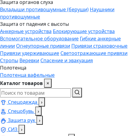
Защита органов слуха
Вкладыши противошумные (беруши)
Наушники
противошумные
Защита от падения с высоты
Анкерные устройства
Блокирующие устройства
Вспомогательное оборудование
Гибкие анкерные
линии
Огнеупорные привязи
Привязи страховочные
Привязи удерживающие
Светоотражающие привязи
Стропы
Веревки
Спасение и эвакуация
Полотенца
Полотенца вафельные
Каталог товаров
×
Спецодежда
›
Спецобувь
›
Защита рук
›
СИЗ
›