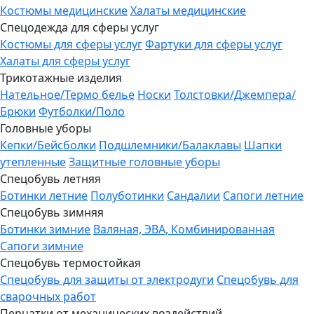
Костюмы медицинские
Халаты медицинские
Спецодежда для сферы услуг
Костюмы для сферы услуг
Фартуки для сферы услуг
Халаты для сферы услуг
Трикотажные изделия
Нательное/Термо белье
Носки
Толстовки/Джемпера/
Брюки
Футболки/Поло
Головные уборы
Кепки/Бейсболки
Подшлемники/Балаклавы
Шапки
утепленные
Защитные головные уборы
Спецобувь летняя
Ботинки летние
Полуботинки
Сандалии
Сапоги летние
Спецобувь зимняя
Ботинки зимние
Валяная, ЭВА, Комбинированная
Сапоги зимние
Спецобувь термостойкая
Спецобувь для защиты от электродуги
Спецобувь для
сварочных работ
Перчатки от механических воздействий