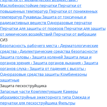
Маслобензостойкие перчатки
Перчатки от
повышенных температур
Перчатки от пониженных
температур
Рукавицы
Защита от токсичных и
радиоактивных веществ
Одноразовые перчатки
Перчатки для защиты от порезов
Перчатки для защиты
от химических воздействий
Перчатки от вибрации
СИЗ
Безопасность рабочего места
›
Дерматологические
средства
›
Диэлектрические средства безопасности
Защита головы
›
Защита коленей
Защита лица и
органов зрения
›
Защита органов дыхания
›
Защита
органов слуха
›
Защита от падения с высоты
›
Одноразовые средства защиты
Комбинезоны
защитные
Защита пескоструйщика
Запасные части
Комплектующие
Камеры
абразивоструйные эжекторного типа
Одежда и
перчатки для пескоструйщика
Фильтры