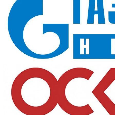
Светоотражающие элементы, ткань ПЭ+ПВХ, 210 гр/м²
В наличии в SIZMAG (Москва), отгрузка в день заказа
Костюм влагозащитный сигнальный СОП ProfLine Specialist,
желтый
— куртка и брюки повышенной видимости для работы
в дождь у дорог и техники. Ткань ПЭ+ПВХ (210 гр/м²) держит
классы Ми, Ву и Вн, сертифицирован по четырём стандартам,
включая международный ГОСТ EN 471-2003 по сигнальной
одежде. Молния на планке защищает застёжку от влаги.
Назначение и сферы применения
Дорожные и ремонтные бригады, регулировщики, работа на
аэродромах, в портах и на складах рядом с погрузочной
техникой, аварийные службы. Сигнальный жёлтый цвет и СОП
критичны при работе в дождь и сумерки одновременно.
Ключевые преимущества
Три класса защиты:
Ми, Ву и Вн — костюм защищает и от
истирания, и от влаги в любую погоду;
Сигнальный жёлтый плюс СОП:
максимальная заметность
днём и ночью, что подтверждено ГОСТ EN 471-2003;