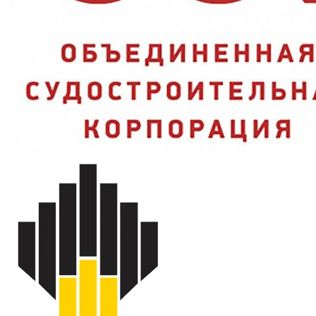
Четыре стандарта сразу:
отечественные и международные
ГОСТ покрывают требования разных закупок и объектов;
Молния:
плотное и быстрое застёгивание в дождь;
Плотность 210 гр/м²:
достаточно прочная ткань для
ежедневной работы на улице.
Характеристики и стандарты
Костюм влагозащитный
Модель
сигнальный СОП ProfLine
Specialist
Комплектность
куртка + брюки
Застёжка
молния
Ткань
ПЭ + ПВХ, 210 гр/м²
Ми (от истирания), Ву
Защитные свойства
(водоупорность), Вн (для
защиты от воды)
ГОСТ 12.4.280-2014, ГОСТ