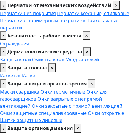
‹
Перчатки от механических воздействий
×
Перчатки без покрытия
Перчатки кожаные, спилковые
Перчатки с полимерным покрытием
Трикотажные
перчатки
‹
Безопасность рабочего места
×
Ограждения
‹
Дерматологические средства
×
Защита кожи
Очистка кожи
Уход за кожей
‹
Защита головы
×
Каскетки
Каски
‹
Защита лица и органов зрения
×
Маски сварщика
Очки герметичные
Очки для
газосварщиков
Очки закрытые с непрямой
вентиляцией
Очки закрытые с прямой вентиляцией
Очки защитные специализированые
Очки открытые
Щитки защитные лицевые
‹
Защита органов дыхания
×