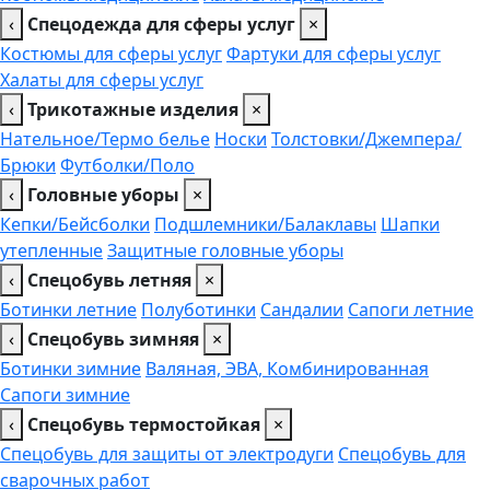
‹
Спецодежда для сферы услуг
×
Костюмы для сферы услуг
Фартуки для сферы услуг
Халаты для сферы услуг
‹
Трикотажные изделия
×
Нательное/Термо белье
Носки
Толстовки/Джемпера/
Брюки
Футболки/Поло
‹
Головные уборы
×
Кепки/Бейсболки
Подшлемники/Балаклавы
Шапки
утепленные
Защитные головные уборы
‹
Спецобувь летняя
×
Ботинки летние
Полуботинки
Сандалии
Сапоги летние
‹
Спецобувь зимняя
×
Ботинки зимние
Валяная, ЭВА, Комбинированная
Сапоги зимние
‹
Спецобувь термостойкая
×
Спецобувь для защиты от электродуги
Спецобувь для
сварочных работ