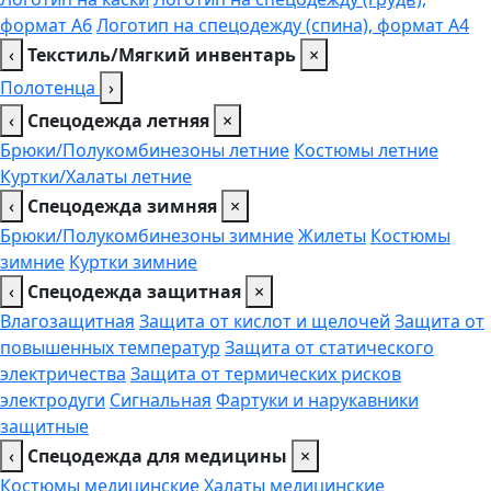
формат А6
Логотип на спецодежду (спина), формат А4
‹
Текстиль/Мягкий инвентарь
×
Полотенца
›
‹
Спецодежда летняя
×
Брюки/Полукомбинезоны летние
Костюмы летние
Куртки/Халаты летние
‹
Спецодежда зимняя
×
Брюки/Полукомбинезоны зимние
Жилеты
Костюмы
зимние
Куртки зимние
‹
Спецодежда защитная
×
Влагозащитная
Защита от кислот и щелочей
Защита от
повышенных температур
Защита от статического
электричества
Защита от термических рисков
электродуги
Сигнальная
Фартуки и нарукавники
защитные
‹
Спецодежда для медицины
×
Костюмы медицинские
Халаты медицинские