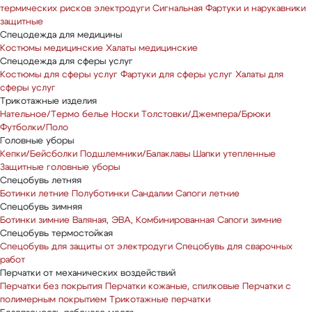
термических рисков электродуги
Сигнальная
Фартуки и нарукавники
защитные
Спецодежда для медицины
Костюмы медицинские
Халаты медицинские
Спецодежда для сферы услуг
Костюмы для сферы услуг
Фартуки для сферы услуг
Халаты для
сферы услуг
Трикотажные изделия
Нательное/Термо белье
Носки
Толстовки/Джемпера/Брюки
Футболки/Поло
Головные уборы
Кепки/Бейсболки
Подшлемники/Балаклавы
Шапки утепленные
Защитные головные уборы
Спецобувь летняя
Ботинки летние
Полуботинки
Сандалии
Сапоги летние
Спецобувь зимняя
Ботинки зимние
Валяная, ЭВА, Комбинированная
Сапоги зимние
Спецобувь термостойкая
Спецобувь для защиты от электродуги
Спецобувь для сварочных
работ
Перчатки от механических воздействий
Перчатки без покрытия
Перчатки кожаные, спилковые
Перчатки с
полимерным покрытием
Трикотажные перчатки