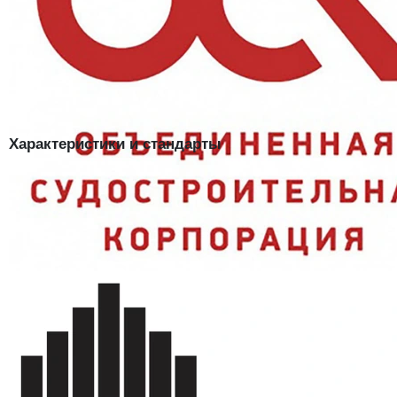
промокает и держит форму при активной эксплуатации;
Нейлон с ПВХ:
прочнее обычного полиэстера, устойчив к
заломам;
Молния:
плотное прилегание и быстрое надевание;
Сертификация:
ГОСТ 12.4.288-2013 — документы для закупок
предоставляются.
Характеристики и стандарты
Модель
Плащ Ливень (тк. Нейлон с ПВХ)
Застёжка
молния
нейлон с ПВХ, 80% ПЭ, 20%
Ткань
нейлон
Ми (от истирания), Вн (для
Защитные свойства
защиты от воды)
Нормативные документы
ГОСТ 12.4.288-2013
Цвет
синий
Артикул
101238