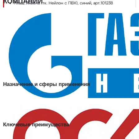
КОМПАНИИ
Плащ Ливень (тк. Нейлон с ПВХ), синий, арт.101238
Классы защиты Ми и Вн; ГОСТ 12.4.288-2013
Ткань 80% ПЭ, 20% нейлон, застёжка молния
В наличии в SIZMAG (Москва), отгрузка в день заказа
Плащ Ливень (тк. Нейлон с ПВХ), синий
— влагозащитный плащ
для работы в дождь на строительных и складских объектах. Ткань
на основе нейлона с ПВХ-покрытием (80% ПЭ, 20% нейлон)
держит классы защиты Ми (от истирания) и Вн, сертифицирована
по ГОСТ 12.4.288-2013. Надевается поверх обычной рабочей
одежды на молнии.
Назначение и сферы применения
Стройплощадки, дорожные и складские работы под открытым
небом, охрана объектов, сельское хозяйство. Практичный синий
цвет подходит для корпоративной формы и повседневной
эксплуатации.
Ключевые преимущества
Защита от воды и истирания:
классы Ми и Вн — плащ не