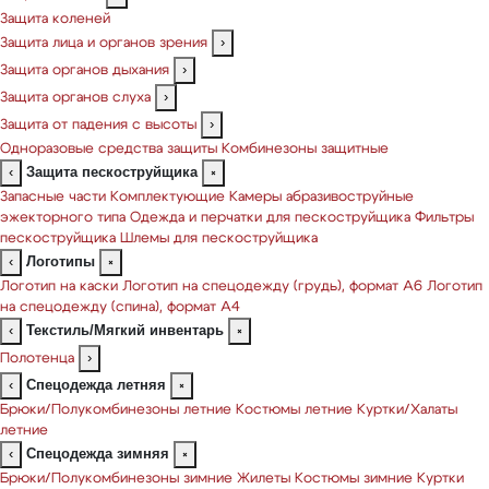
Защита коленей
Защита лица и органов зрения
›
Защита органов дыхания
›
Защита органов слуха
›
Защита от падения с высоты
›
Одноразовые средства защиты
Комбинезоны защитные
Защита пескоструйщика
‹
×
Запасные части
Комплектующие
Камеры абразивоструйные
эжекторного типа
Одежда и перчатки для пескоструйщика
Фильтры
пескоструйщика
Шлемы для пескоструйщика
Логотипы
‹
×
Логотип на каски
Логотип на спецодежду (грудь), формат А6
Логотип
на спецодежду (спина), формат А4
Текстиль/Мягкий инвентарь
‹
×
Полотенца
›
Спецодежда летняя
‹
×
Брюки/Полукомбинезоны летние
Костюмы летние
Куртки/Халаты
летние
Спецодежда зимняя
‹
×
Брюки/Полукомбинезоны зимние
Жилеты
Костюмы зимние
Куртки