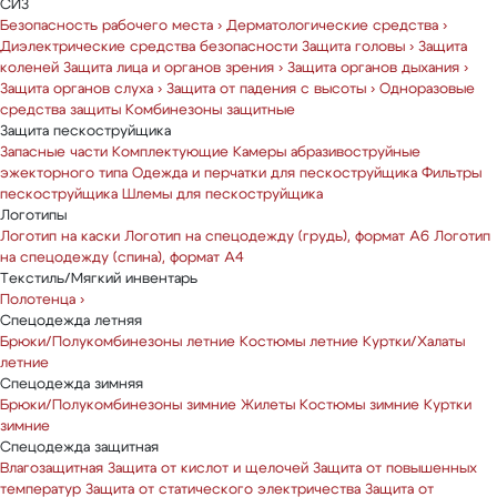
СИЗ
Безопасность рабочего места
›
Дерматологические средства
›
Диэлектрические средства безопасности
Защита головы
›
Защита
коленей
Защита лица и органов зрения
›
Защита органов дыхания
›
Защита органов слуха
›
Защита от падения с высоты
›
Одноразовые
средства защиты
Комбинезоны защитные
Защита пескоструйщика
Запасные части
Комплектующие
Камеры абразивоструйные
эжекторного типа
Одежда и перчатки для пескоструйщика
Фильтры
пескоструйщика
Шлемы для пескоструйщика
Логотипы
Логотип на каски
Логотип на спецодежду (грудь), формат А6
Логотип
на спецодежду (спина), формат А4
Текстиль/Мягкий инвентарь
Полотенца
›
Спецодежда летняя
Брюки/Полукомбинезоны летние
Костюмы летние
Куртки/Халаты
летние
Спецодежда зимняя
Брюки/Полукомбинезоны зимние
Жилеты
Костюмы зимние
Куртки
зимние
Спецодежда защитная
Влагозащитная
Защита от кислот и щелочей
Защита от повышенных
температур
Защита от статического электричества
Защита от