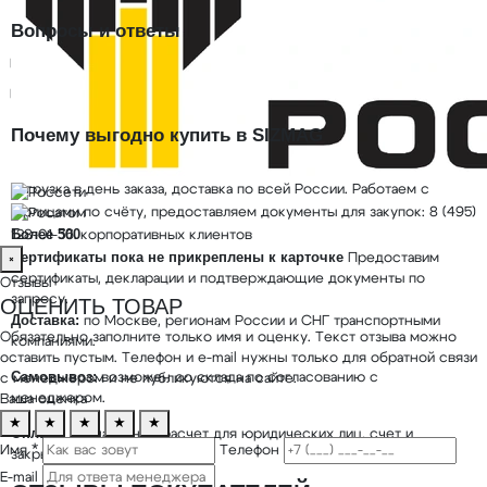
Вопросы и ответы
Чем плащ Ливень отличается от костюма Ливень?
Можно ли носить плащ поверх зимней куртки?
Почему выгодно купить в SIZMAG
Плащ Ливень синий в наличии на складе SIZMAG в Москве —
отгрузка в день заказа, доставка по всей России. Работаем с
юрлицами по счёту, предоставляем документы для закупок: 8 (495)
Более 500
128-01-36.
корпоративных клиентов
Сертификаты пока не прикреплены к карточке
Предоставим
×
сертификаты, декларации и подтверждающие документы по
Отзывы
запросу.
ОЦЕНИТЬ ТОВАР
Доставка:
по Москве, регионам России и СНГ транспортными
Обязательно заполните только имя и оценку. Текст отзыва можно
компаниями.
оставить пустым. Телефон и e-mail нужны только для обратной связи
Самовывоз:
возможен со склада по согласованию с
с менеджером и не публикуются на сайте.
менеджером.
Ваша оценка
★
★
★
★
★
Оплата:
безналичный расчет для юридических лиц, счет и
Имя *
Телефон
закрывающие документы.
E-mail