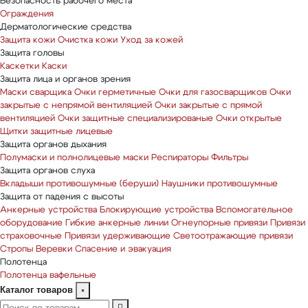
Безопасность рабочего места
Ограждения
Дерматологические средства
Защита кожи
Очистка кожи
Уход за кожей
Защита головы
Каскетки
Каски
Защита лица и органов зрения
Маски сварщика
Очки герметичные
Очки для газосварщиков
Очки
закрытые с непрямой вентиляцией
Очки закрытые с прямой
вентиляцией
Очки защитные специализированые
Очки открытые
Щитки защитные лицевые
Защита органов дыхания
Полумаски и полнолицевые маски
Респираторы
Фильтры
Защита органов слуха
Вкладыши противошумные (беруши)
Наушники противошумные
Защита от падения с высоты
Анкерные устройства
Блокирующие устройства
Вспомогательное
оборудование
Гибкие анкерные линии
Огнеупорные привязи
Привязи
страховочные
Привязи удерживающие
Светоотражающие привязи
Стропы
Веревки
Спасение и эвакуация
Полотенца
Полотенца вафельные
Каталог товаров
×