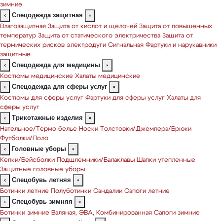
зимние
Спецодежда защитная
‹
×
Влагозащитная
Защита от кислот и щелочей
Защита от повышенных
температур
Защита от статического электричества
Защита от
термических рисков электродуги
Сигнальная
Фартуки и нарукавники
защитные
Спецодежда для медицины
‹
×
Костюмы медицинские
Халаты медицинские
Спецодежда для сферы услуг
‹
×
Костюмы для сферы услуг
Фартуки для сферы услуг
Халаты для
сферы услуг
Трикотажные изделия
‹
×
Нательное/Термо белье
Носки
Толстовки/Джемпера/Брюки
Футболки/Поло
Головные уборы
‹
×
Кепки/Бейсболки
Подшлемники/Балаклавы
Шапки утепленные
Защитные головные уборы
Спецобувь летняя
‹
×
Ботинки летние
Полуботинки
Сандалии
Сапоги летние
Спецобувь зимняя
‹
×
Ботинки зимние
Валяная, ЭВА, Комбинированная
Сапоги зимние