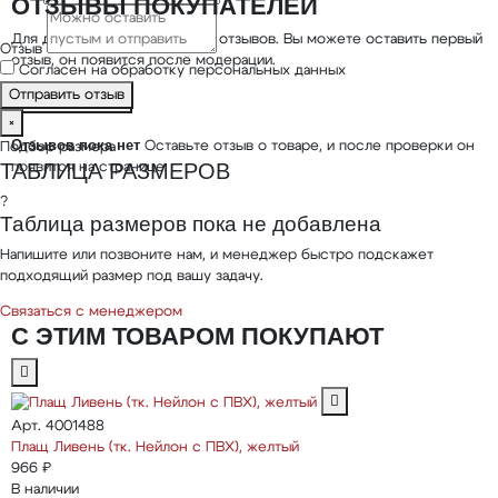
ОТЗЫВЫ ПОКУПАТЕЛЕЙ
Для данного товара пока нет отзывов. Вы можете оставить первый
Отзыв
отзыв, он появится после модерации.
Согласен на обработку персональных данных
Отправить отзыв
Оценить товар
×
★
Отзывов пока нет
Оставьте отзыв о товаре, и после проверки он
Подбор размера
ТАБЛИЦА РАЗМЕРОВ
появится на странице.
?
Таблица размеров пока не добавлена
Напишите или позвоните нам, и менеджер быстро подскажет
подходящий размер под вашу задачу.
Связаться с менеджером
С ЭТИМ ТОВАРОМ ПОКУПАЮТ
Арт. 4001488
Плащ Ливень (тк. Нейлон с ПВХ), желтый
966 ₽
В наличии