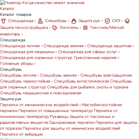
Когда качество имеет значение
Каталог
Каталог товаров
Спецодежда
›
Спецобувь
›
Защита рук
›
СИЗ
›
Защита пескоструйщика
›
Логотипы
›
Текстиль/Мягкий
инвентарь
›
Спецодежда
Спецодежда летняя
›
Спецодежда зимняя
›
Спецодежда защитная
›
Спецодежда для медицины
›
Спецодежда для сферы услуг
›
Спецодежда для охранных структур
Трикотажные изделия
›
Головные уборы
›
Спецобувь
Спецобувь летняя
›
Спецобувь зимняя
›
Спецобувь влагозащитная
Спецобувь термостойкая
›
Спецобувь антистатическая
Спецобувь
для охранных структур
Спецобувь для рыбалки, охоты и туризма
Спецобувь медицинская и повседневная
Защита рук
Перчатки от механических воздействий
›
Маслобензостойкие
перчатки
Перчатки от повышенных температур
Перчатки от
пониженных температур
Рукавицы
Защита от токсичных и
радиоактивных веществ
Одноразовые перчатки
Перчатки для защиты
от порезов
Перчатки для защиты от химических воздействий
Перчатки от вибрации