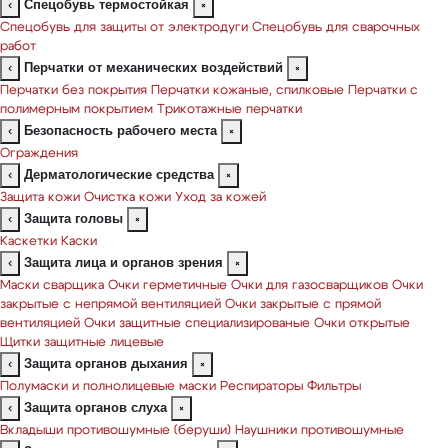
Спецобувь термостойкая
‹
×
Спецобувь для защиты от электродуги
Спецобувь для сварочных
работ
Перчатки от механических воздействий
‹
×
Перчатки без покрытия
Перчатки кожаные, спилковые
Перчатки с
полимерным покрытием
Трикотажные перчатки
Безопасность рабочего места
‹
×
Ограждения
Дерматологические средства
‹
×
Защита кожи
Очистка кожи
Уход за кожей
Защита головы
‹
×
Каскетки
Каски
Защита лица и органов зрения
‹
×
Маски сварщика
Очки герметичные
Очки для газосварщиков
Очки
закрытые с непрямой вентиляцией
Очки закрытые с прямой
вентиляцией
Очки защитные специализированые
Очки открытые
Щитки защитные лицевые
Защита органов дыхания
‹
×
Полумаски и полнолицевые маски
Респираторы
Фильтры
Защита органов слуха
‹
×
Вкладыши противошумные (беруши)
Наушники противошумные