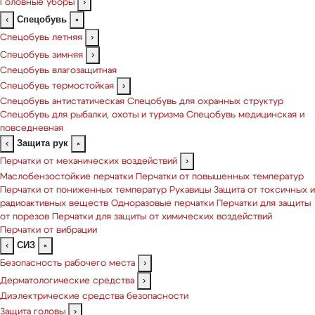
Головные уборы
›
Спецобувь
‹
×
Спецобувь летняя
›
Спецобувь зимняя
›
Спецобувь влагозащитная
Спецобувь термостойкая
›
Спецобувь антистатическая
Спецобувь для охранных структур
Спецобувь для рыбалки, охоты и туризма
Спецобувь медицинская и
повседневная
Защита рук
‹
×
Перчатки от механических воздействий
›
Маслобензостойкие перчатки
Перчатки от повышенных температур
Перчатки от пониженных температур
Рукавицы
Защита от токсичных и
радиоактивных веществ
Одноразовые перчатки
Перчатки для защиты
от порезов
Перчатки для защиты от химических воздействий
Перчатки от вибрации
СИЗ
‹
×
Безопасность рабочего места
›
Дерматологические средства
›
Диэлектрические средства безопасности
Защита головы
›