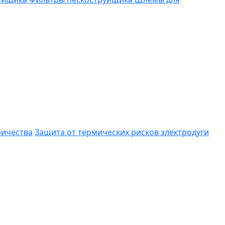
ричества
Защита от термических рисков электродуги