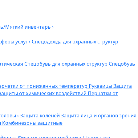
ль/Мягкий инвентарь
›
сферы услуг
›
Спецодежда для охранных структур
атическая
Спецобувь для охранных структур
Спецобувь
ерчатки от пониженных температур
Рукавицы
Защита
защиты от химических воздействий
Перчатки от
головы
›
Защита коленей
Защита лица и органов зрения
ы
Комбинезоны защитные
руйщика
Фильтры пескоструйщика
Шлемы для