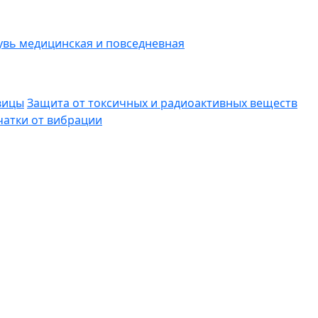
вь медицинская и повседневная
вицы
Защита от токсичных и радиоактивных веществ
атки от вибрации