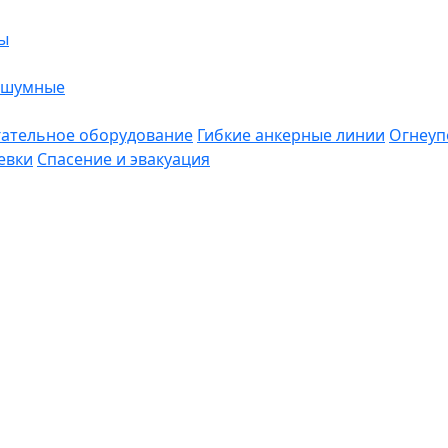
ы
ошумные
ательное оборудование
Гибкие анкерные линии
Огнеуп
евки
Спасение и эвакуация