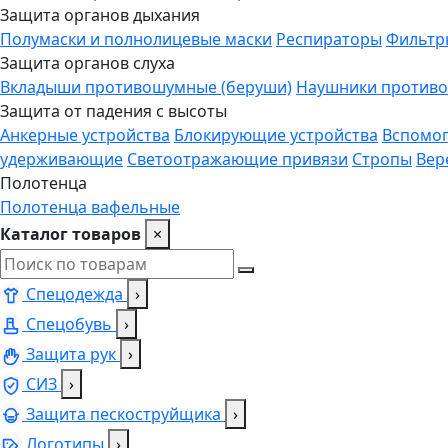
Защита органов дыхания
Полумаски и полнолицевые маски
Респираторы
Фильтр
Защита органов слуха
Вкладыши противошумные (беруши)
Наушники против
Защита от падения с высоты
Анкерные устройства
Блокирующие устройства
Вспомог
удерживающие
Светоотражающие привязи
Стропы
Вер
Полотенца
Полотенца вафельные
Каталог товаров
×
Спецодежда
›
Спецобувь
›
Защита рук
›
СИЗ
›
Защита пескоструйщика
›
Логотипы
›