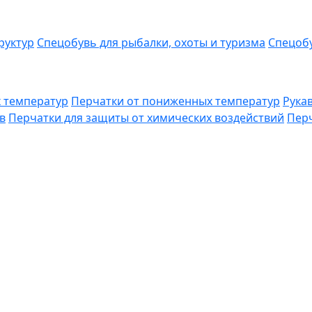
руктур
Спецобувь для рыбалки, охоты и туризма
Спецобу
 температур
Перчатки от пониженных температур
Рука
в
Перчатки для защиты от химических воздействий
Перч