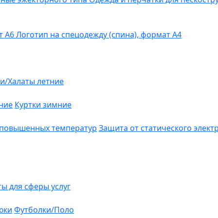
т А6
Логотип на спецодежду (спина), формат А4
и/Халаты летние
ние
Куртки зимние
 повышенных температур
Защита от статического элект
ты для сферы услуг
юки
Футболки/Поло