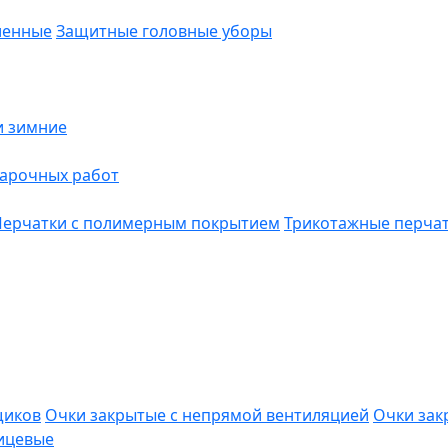
ленные
Защитные головные уборы
и зимние
варочных работ
Перчатки с полимерным покрытием
Трикотажные перча
щиков
Очки закрытые с непрямой вентиляцией
Очки зак
ицевые