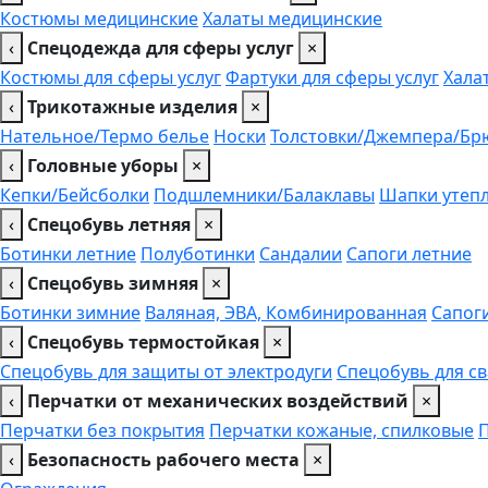
Костюмы медицинские
Халаты медицинские
‹
Спецодежда для сферы услуг
×
Костюмы для сферы услуг
Фартуки для сферы услуг
Хала
‹
Трикотажные изделия
×
Нательное/Термо белье
Носки
Толстовки/Джемпера/Бр
‹
Головные уборы
×
Кепки/Бейсболки
Подшлемники/Балаклавы
Шапки утеп
‹
Спецобувь летняя
×
Ботинки летние
Полуботинки
Сандалии
Сапоги летние
‹
Спецобувь зимняя
×
Ботинки зимние
Валяная, ЭВА, Комбинированная
Сапог
‹
Спецобувь термостойкая
×
Спецобувь для защиты от электродуги
Спецобувь для с
‹
Перчатки от механических воздействий
×
Перчатки без покрытия
Перчатки кожаные, спилковые
‹
Безопасность рабочего места
×