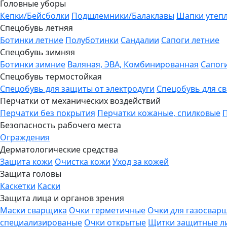
Головные уборы
Кепки/Бейсболки
Подшлемники/Балаклавы
Шапки утеп
Спецобувь летняя
Ботинки летние
Полуботинки
Сандалии
Сапоги летние
Спецобувь зимняя
Ботинки зимние
Валяная, ЭВА, Комбинированная
Сапог
Спецобувь термостойкая
Спецобувь для защиты от электродуги
Спецобувь для с
Перчатки от механических воздействий
Перчатки без покрытия
Перчатки кожаные, спилковые
Безопасность рабочего места
Ограждения
Дерматологические средства
Защита кожи
Очистка кожи
Уход за кожей
Защита головы
Каскетки
Каски
Защита лица и органов зрения
Маски сварщика
Очки герметичные
Очки для газосвар
специализированые
Очки открытые
Щитки защитные л