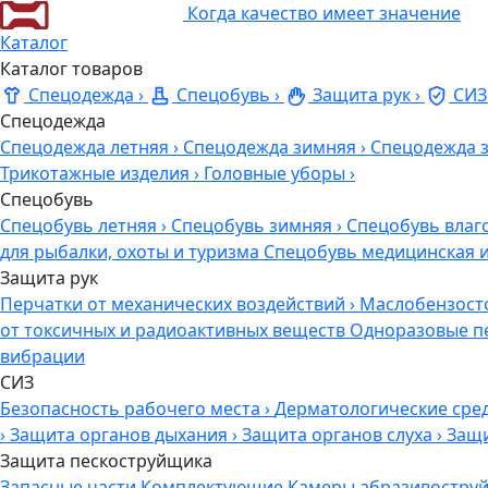
Когда качество имеет значение
Каталог
Каталог товаров
Спецодежда
›
Спецобувь
›
Защита рук
›
СИЗ
Спецодежда
Спецодежда летняя
›
Спецодежда зимняя
›
Спецодежда 
Трикотажные изделия
›
Головные уборы
›
Спецобувь
Спецобувь летняя
›
Спецобувь зимняя
›
Спецобувь влаг
для рыбалки, охоты и туризма
Спецобувь медицинская 
Защита рук
Перчатки от механических воздействий
›
Маслобензост
от токсичных и радиоактивных веществ
Одноразовые п
вибрации
СИЗ
Безопасность рабочего места
›
Дерматологические сре
›
Защита органов дыхания
›
Защита органов слуха
›
Защи
Защита пескоструйщика
Запасные части
Комплектующие
Камеры абразивоструй