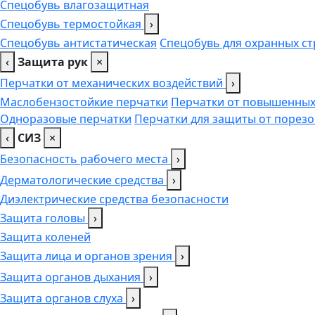
Спецобувь влагозащитная
Спецобувь термостойкая
›
Спецобувь антистатическая
Спецобувь для охранных ст
‹
Защита рук
×
Перчатки от механических воздействий
›
Маслобензостойкие перчатки
Перчатки от повышенных
Одноразовые перчатки
Перчатки для защиты от порезо
‹
СИЗ
×
Безопасность рабочего места
›
Дерматологические средства
›
Диэлектрические средства безопасности
Защита головы
›
Защита коленей
Защита лица и органов зрения
›
Защита органов дыхания
›
Защита органов слуха
›