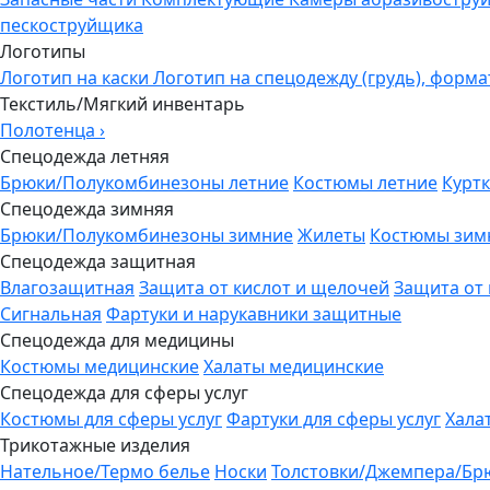
пескоструйщика
Логотипы
Логотип на каски
Логотип на спецодежду (грудь), форма
Текстиль/Мягкий инвентарь
Полотенца
›
Спецодежда летняя
Брюки/Полукомбинезоны летние
Костюмы летние
Куртк
Спецодежда зимняя
Брюки/Полукомбинезоны зимние
Жилеты
Костюмы зим
Спецодежда защитная
Влагозащитная
Защита от кислот и щелочей
Защита от
Сигнальная
Фартуки и нарукавники защитные
Спецодежда для медицины
Костюмы медицинские
Халаты медицинские
Спецодежда для сферы услуг
Костюмы для сферы услуг
Фартуки для сферы услуг
Хала
Трикотажные изделия
Нательное/Термо белье
Носки
Толстовки/Джемпера/Бр