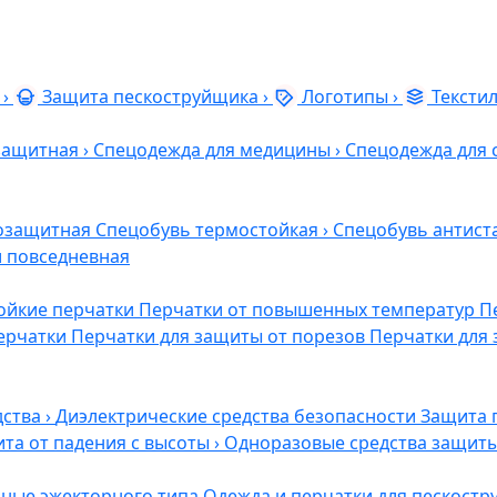
›
Защита пескоструйщика
›
Логотипы
›
Тексти
защитная
›
Спецодежда для медицины
›
Спецодежда для 
озащитная
Спецобувь термостойкая
›
Спецобувь антист
и повседневная
ойкие перчатки
Перчатки от повышенных температур
П
ерчатки
Перчатки для защиты от порезов
Перчатки для 
дства
›
Диэлектрические средства безопасности
Защита 
та от падения с высоты
›
Одноразовые средства защит
ные эжекторного типа
Одежда и перчатки для пескост