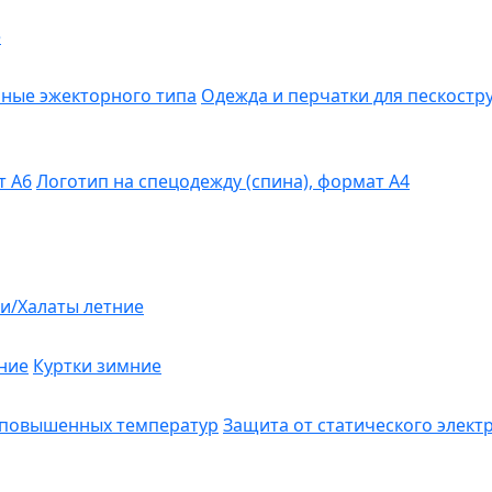
е
ные эжекторного типа
Одежда и перчатки для пескост
т А6
Логотип на спецодежду (спина), формат А4
и/Халаты летние
ние
Куртки зимние
 повышенных температур
Защита от статического элект