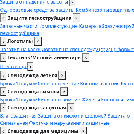
Защита от падения с высоты
›
Одноразовые средства защиты
Комбинезоны защитны
‹
Защита пескоструйщика
×
Запасные части
Комплектующие
Камеры абразивоструй
пескоструйщика
‹
Логотипы
×
Логотип на каски
Логотип на спецодежду (грудь), форма
‹
Текстиль/Мягкий инвентарь
×
Полотенца
›
‹
Спецодежда летняя
×
Брюки/Полукомбинезоны летние
Костюмы летние
Куртк
‹
Спецодежда зимняя
×
Брюки/Полукомбинезоны зимние
Жилеты
Костюмы зим
‹
Спецодежда защитная
×
Влагозащитная
Защита от кислот и щелочей
Защита от
Сигнальная
Фартуки и нарукавники защитные
‹
Спецодежда для медицины
×