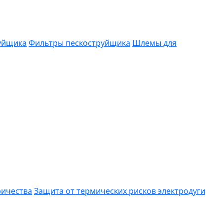
руйщика
Фильтры пескоструйщика
Шлемы для
ричества
Защита от термических рисков электродуги