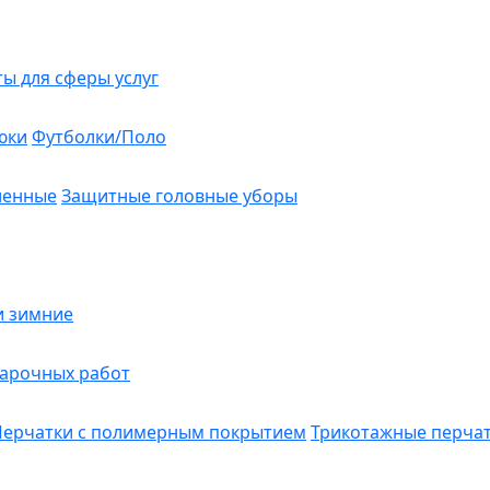
ты для сферы услуг
юки
Футболки/Поло
ленные
Защитные головные уборы
и зимние
варочных работ
Перчатки с полимерным покрытием
Трикотажные перча