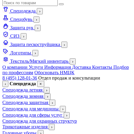
Спецодежда
›
Спецобувь
›
Защита рук
›
СИЗ
›
Защита пескоструйщика
›
Логотипы
›
Текстиль/Мягкий инвентарь
›
О компании
Услуги
Информация
Доставка
Контакты
Подбор
по профессиям
Обосновать НМЦК
8 (495) 128-01-36
Отдел продаж и консультации
Спецодежда
‹
×
Спецодежда летняя
›
Спецодежда зимняя
›
Спецодежда защитная
›
Спецодежда для медицины
›
Спецодежда для сферы услуг
›
Спецодежда для охранных структур
Трикотажные изделия
›
Головные уборы
›