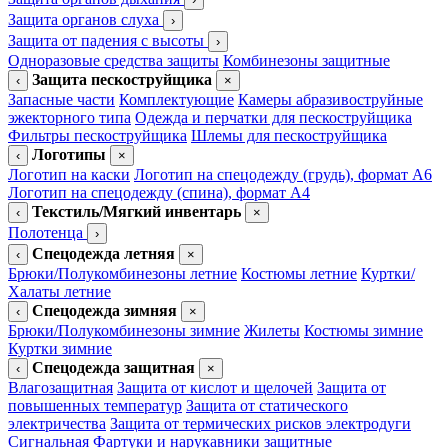
Защита органов слуха
›
Защита от падения с высоты
›
Одноразовые средства защиты
Комбинезоны защитные
Защита пескоструйщика
‹
×
Запасные части
Комплектующие
Камеры абразивоструйные
эжекторного типа
Одежда и перчатки для пескоструйщика
Фильтры пескоструйщика
Шлемы для пескоструйщика
Логотипы
‹
×
Логотип на каски
Логотип на спецодежду (грудь), формат А6
Логотип на спецодежду (спина), формат А4
Текстиль/Мягкий инвентарь
‹
×
Полотенца
›
Спецодежда летняя
‹
×
Брюки/Полукомбинезоны летние
Костюмы летние
Куртки/
Халаты летние
Спецодежда зимняя
‹
×
Брюки/Полукомбинезоны зимние
Жилеты
Костюмы зимние
Куртки зимние
Спецодежда защитная
‹
×
Влагозащитная
Защита от кислот и щелочей
Защита от
повышенных температур
Защита от статического
электричества
Защита от термических рисков электродуги
Сигнальная
Фартуки и нарукавники защитные