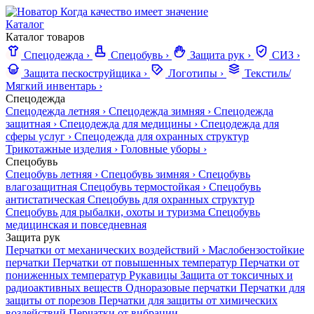
Когда качество имеет значение
Каталог
Каталог товаров
Спецодежда
›
Спецобувь
›
Защита рук
›
СИЗ
›
Защита пескоструйщика
›
Логотипы
›
Текстиль/
Мягкий инвентарь
›
Спецодежда
Спецодежда летняя
›
Спецодежда зимняя
›
Спецодежда
защитная
›
Спецодежда для медицины
›
Спецодежда для
сферы услуг
›
Спецодежда для охранных структур
Трикотажные изделия
›
Головные уборы
›
Спецобувь
Спецобувь летняя
›
Спецобувь зимняя
›
Спецобувь
влагозащитная
Спецобувь термостойкая
›
Спецобувь
антистатическая
Спецобувь для охранных структур
Спецобувь для рыбалки, охоты и туризма
Спецобувь
медицинская и повседневная
Защита рук
Перчатки от механических воздействий
›
Маслобензостойкие
перчатки
Перчатки от повышенных температур
Перчатки от
пониженных температур
Рукавицы
Защита от токсичных и
радиоактивных веществ
Одноразовые перчатки
Перчатки для
защиты от порезов
Перчатки для защиты от химических
воздействий
Перчатки от вибрации