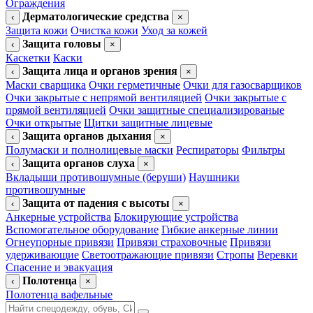
Ограждения
Дерматологические средства
‹
×
Защита кожи
Очистка кожи
Уход за кожей
Защита головы
‹
×
Каскетки
Каски
Защита лица и органов зрения
‹
×
Маски сварщика
Очки герметичные
Очки для газосварщиков
Очки закрытые с непрямой вентиляцией
Очки закрытые с
прямой вентиляцией
Очки защитные специализированые
Очки открытые
Щитки защитные лицевые
Защита органов дыхания
‹
×
Полумаски и полнолицевые маски
Респираторы
Фильтры
Защита органов слуха
‹
×
Вкладыши противошумные (беруши)
Наушники
противошумные
Защита от падения с высоты
‹
×
Анкерные устройства
Блокирующие устройства
Вспомогательное оборудование
Гибкие анкерные линии
Огнеупорные привязи
Привязи страховочные
Привязи
удерживающие
Светоотражающие привязи
Стропы
Веревки
Спасение и эвакуация
Полотенца
‹
×
Полотенца вафельные