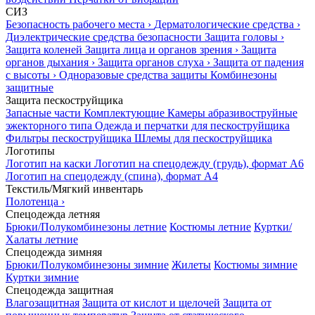
СИЗ
Безопасность рабочего места
›
Дерматологические средства
›
Диэлектрические средства безопасности
Защита головы
›
Защита коленей
Защита лица и органов зрения
›
Защита
органов дыхания
›
Защита органов слуха
›
Защита от падения
с высоты
›
Одноразовые средства защиты
Комбинезоны
защитные
Защита пескоструйщика
Запасные части
Комплектующие
Камеры абразивоструйные
эжекторного типа
Одежда и перчатки для пескоструйщика
Фильтры пескоструйщика
Шлемы для пескоструйщика
Логотипы
Логотип на каски
Логотип на спецодежду (грудь), формат А6
Логотип на спецодежду (спина), формат А4
Текстиль/Мягкий инвентарь
Полотенца
›
Спецодежда летняя
Брюки/Полукомбинезоны летние
Костюмы летние
Куртки/
Халаты летние
Спецодежда зимняя
Брюки/Полукомбинезоны зимние
Жилеты
Костюмы зимние
Куртки зимние
Спецодежда защитная
Влагозащитная
Защита от кислот и щелочей
Защита от