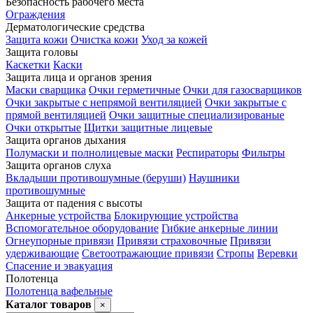
Безопасность рабочего места
Ограждения
Дерматологические средства
Защита кожи
Очистка кожи
Уход за кожей
Защита головы
Каскетки
Каски
Защита лица и органов зрения
Маски сварщика
Очки герметичные
Очки для газосварщиков
Очки закрытые с непрямой вентиляцией
Очки закрытые с
прямой вентиляцией
Очки защитные специализированые
Очки открытые
Щитки защитные лицевые
Защита органов дыхания
Полумаски и полнолицевые маски
Респираторы
Фильтры
Защита органов слуха
Вкладыши противошумные (беруши)
Наушники
противошумные
Защита от падения с высоты
Анкерные устройства
Блокирующие устройства
Вспомогательное оборудование
Гибкие анкерные линии
Огнеупорные привязи
Привязи страховочные
Привязи
удерживающие
Светоотражающие привязи
Стропы
Веревки
Спасение и эвакуация
Полотенца
Полотенца вафельные
Каталог товаров
×