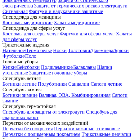
повышенных температур
Защита от статического
электричества
Защита от термических рисков электродуги
Сигнальная
Фартуки и нарукавники защитные
Спецодежда для медицины
Костюмы медицинские
Халаты медицинские
Спецодежда для сферы услуг
Костюмы для сферы услуг
Фартуки для сферы услуг
Халаты
для сферы услуг
Трикотажные изделия
Нательное/Термо белье
Носки
Толстовки/Джемпера/Брюки
Футболки/Поло
Головные уборы
Кепки/Бейсболки
Подшлемники/Балаклавы
Шапки
утепленные
Защитные головные уборы
Спецобувь летняя
Ботинки летние
Полуботинки
Сандалии
Сапоги летние
Спецобувь зимняя
Ботинки зимние
Валяная, ЭВА, Комбинированная
Сапоги
зимние
Спецобувь термостойкая
Спецобувь для защиты от электродуги
Спецобувь для
сварочных работ
Перчатки от механических воздействий
Перчатки без покрытия
Перчатки кожаные, спилковые
Перчатки с полимерным покрытием
Трикотажные перчатки