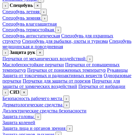
Спецобувь
‹
×
Спецобувь летняя
›
Спецобувь зимняя
›
Спецобувь влагозащитная
Спецобувь термостойкая
›
Спецобувь антистатическая
Спецобувь для охранных
структур
Спецобувь для рыбалки, охоты и туризма
Спецобувь
медицинская и повседневная
Защита рук
‹
×
Перчатки от механических воздействий
›
Маслобензостойкие перчатки
Перчатки от повышенных
температур
Перчатки от пониженных температур
Рукавицы
Защита от токсичных и радиоактивных веществ
Одноразовые
перчатки
Перчатки для защиты от порезов
Перчатки для
защиты от химических воздействий
Перчатки от вибрации
СИЗ
‹
×
Безопасность рабочего места
›
Дерматологические средства
›
Диэлектрические средства безопасности
Защита головы
›
Защита коленей
Защита лица и органов зрения
›
Защита органов дыхания
›