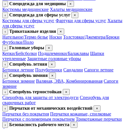
Спецодежда для медицины
‹
×
Костюмы медицинские
Халаты медицинские
Спецодежда для сферы услуг
‹
×
Костюмы для сферы услуг
Фартуки для сферы услуг
Халаты
для сферы услуг
Трикотажные изделия
‹
×
Нательное/Термо белье
Носки
Толстовки/Джемпера/Брюки
Футболки/Поло
Головные уборы
‹
×
Кепки/Бейсболки
Подшлемники/Балаклавы
Шапки
утепленные
Защитные головные уборы
Спецобувь летняя
‹
×
Ботинки летние
Полуботинки
Сандалии
Сапоги летние
Спецобувь зимняя
‹
×
Ботинки зимние
Валяная, ЭВА, Комбинированная
Сапоги
зимние
Спецобувь термостойкая
‹
×
Спецобувь для защиты от электродуги
Спецобувь для
сварочных работ
Перчатки от механических воздействий
‹
×
Перчатки без покрытия
Перчатки кожаные, спилковые
Перчатки с полимерным покрытием
Трикотажные перчатки
Безопасность рабочего места
‹
×