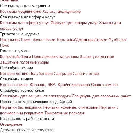
защитные
Спецодежда для медицины
Костюмы медицинские
Халаты медицинские
Спецодежда для сферы услуг
Костюмы для сферы услуг
Фартуки для сферы услуг
Халаты для
сферы услуг
Трикотажные изделия
Нательное/Термо белье
Носки
Толстовки/Джемпера/Брюки
Футболки/
Поло
Головные уборы
Кепки/Бейсболки
Подшлемники/Балаклавы
Шапки утепленные
Защитные головные уборы
Спецобувь летняя
Ботинки летние
Полуботинки
Сандалии
Сапоги летние
Спецобувь зимняя
Ботинки зимние
Валяная, ЭВА, Комбинированная
Сапоги зимние
Спецобувь термостойкая
Спецобувь для защиты от электродуги
Спецобувь для сварочных работ
Перчатки от механических воздействий
Перчатки без покрытия
Перчатки кожаные, спилковые
Перчатки с
полимерным покрытием
Трикотажные перчатки
Безопасность рабочего места
Ограждения
Дерматологические средства