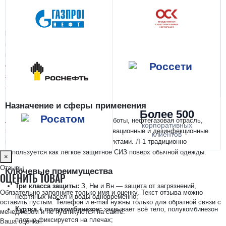
В наличии в SIZMAG (Москва), отгрузка в день заказа
Костюм Л-1 п/к
— лёгкий защитный костюм из куртки и
полукомбинезона, известный как стандартное СИЗ для
кратковременной работы в химических и потенциально опасных
средах. Костюм даёт классы защиты З (от общих производственных
загрязнений), Нм (от нефтяных масел и тяжёлых фракций) и Вн (для
защиты от воды), сертифицирован по ТР/ТС 019/2011.
Назначение и сферы применения
Более 500
Ликвидация утечек и аварийные работы, нефтегазовая отрасль,
корпоративных
химические производства, дезактивационные и дезинфекционные
клиентов
мероприятия, работа с нефтепродуктами. Л-1 традиционно
используется как лёгкое защитное СИЗ поверх обычной одежды.
×
Отзывы
Ключевые преимущества
ОЦЕНИТЬ ТОВАР
Три класса защиты:
З, Нм и Вн — защита от загрязнений,
Обязательно заполните только имя и оценку. Текст отзыва можно
нефтяных масел и воды одновременно;
оставить пустым. Телефон и e-mail нужны только для обратной связи с
Куртка + полукомбинезон:
закрывает всё тело, полукомбинезон
менеджером и не публикуются на сайте.
плотно фиксируется на плечах;
Ваша оценка