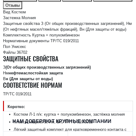
Отзывы
Вид
Костюм
Застежка
Молния
Защитные свойства
З (От общих производственных загрязнений), Нм
(От нефтяных масел/тяжёлых фракций), Вн (Для защиты от воды)
Комплектность
Куртка + полукомбинезон
Нормативные документы
ТР/ТС 019/2011
Пол
Унисекс
Файлы
36702
ЗАЩИТНЫЕ СВОЙСТВА
З
(От общих производственных загрязнений)
Нм
нефтемаслостойкая защита
В
н (Для защиты от воды)
СООТВЕТСТВИЕ НОРМАМ
ТР/ТС 019/2011
Коротко:
Костюм Л-1 п/к: куртка + полукомбинезон, застёжка молния
НАМ ДОВЕРЯЮТ КРУПНЫЕ КОМПАНИИ
Классы защиты З, Нм, Вн; ТР/ТС 019/2011
Лёгкий защитный комплект для кратковременного контакта с
химическими средами