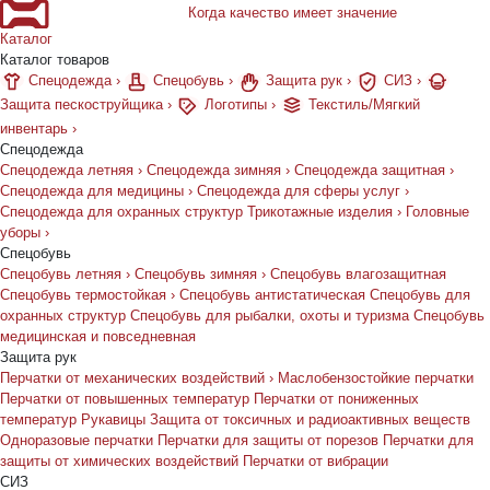
Когда качество имеет значение
Каталог
Каталог товаров
Спецодежда
›
Спецобувь
›
Защита рук
›
СИЗ
›
Защита пескоструйщика
›
Логотипы
›
Текстиль/Мягкий
инвентарь
›
Спецодежда
Спецодежда летняя
›
Спецодежда зимняя
›
Спецодежда защитная
›
Спецодежда для медицины
›
Спецодежда для сферы услуг
›
Спецодежда для охранных структур
Трикотажные изделия
›
Головные
уборы
›
Спецобувь
Спецобувь летняя
›
Спецобувь зимняя
›
Спецобувь влагозащитная
Спецобувь термостойкая
›
Спецобувь антистатическая
Спецобувь для
охранных структур
Спецобувь для рыбалки, охоты и туризма
Спецобувь
медицинская и повседневная
Защита рук
Перчатки от механических воздействий
›
Маслобензостойкие перчатки
Перчатки от повышенных температур
Перчатки от пониженных
температур
Рукавицы
Защита от токсичных и радиоактивных веществ
Одноразовые перчатки
Перчатки для защиты от порезов
Перчатки для
защиты от химических воздействий
Перчатки от вибрации
СИЗ