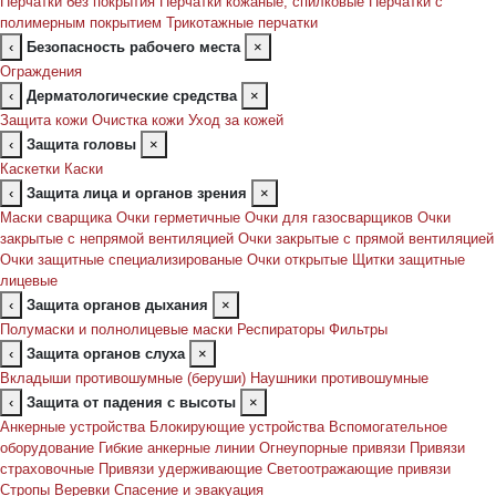
Перчатки без покрытия
Перчатки кожаные, спилковые
Перчатки с
полимерным покрытием
Трикотажные перчатки
‹
Безопасность рабочего места
×
Ограждения
‹
Дерматологические средства
×
Защита кожи
Очистка кожи
Уход за кожей
‹
Защита головы
×
Каскетки
Каски
‹
Защита лица и органов зрения
×
Маски сварщика
Очки герметичные
Очки для газосварщиков
Очки
закрытые с непрямой вентиляцией
Очки закрытые с прямой вентиляцией
Очки защитные специализированые
Очки открытые
Щитки защитные
лицевые
‹
Защита органов дыхания
×
Полумаски и полнолицевые маски
Респираторы
Фильтры
‹
Защита органов слуха
×
Вкладыши противошумные (беруши)
Наушники противошумные
‹
Защита от падения с высоты
×
Анкерные устройства
Блокирующие устройства
Вспомогательное
оборудование
Гибкие анкерные линии
Огнеупорные привязи
Привязи
страховочные
Привязи удерживающие
Светоотражающие привязи
Стропы
Веревки
Спасение и эвакуация