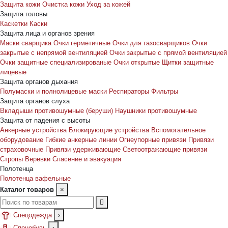
Защита кожи
Очистка кожи
Уход за кожей
Защита головы
Каскетки
Каски
Защита лица и органов зрения
Маски сварщика
Очки герметичные
Очки для газосварщиков
Очки
закрытые с непрямой вентиляцией
Очки закрытые с прямой вентиляцией
Очки защитные специализированые
Очки открытые
Щитки защитные
лицевые
Защита органов дыхания
Полумаски и полнолицевые маски
Респираторы
Фильтры
Защита органов слуха
Вкладыши противошумные (беруши)
Наушники противошумные
Защита от падения с высоты
Анкерные устройства
Блокирующие устройства
Вспомогательное
оборудование
Гибкие анкерные линии
Огнеупорные привязи
Привязи
страховочные
Привязи удерживающие
Светоотражающие привязи
Стропы
Веревки
Спасение и эвакуация
Полотенца
Полотенца вафельные
Каталог товаров
×
Спецодежда
›
Спецобувь
›