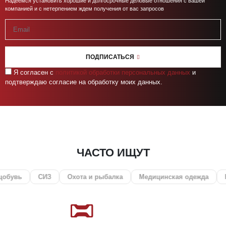
Надеемся установить хорошие и долгосрочные деловые отношения с вашей
компанией и с нетерпением ждем получения от вас запросов
ПОДПИСАТЬСЯ
Я согласен с
политикой обработки персональных данных
и
подтверждаю согласие на обработку моих данных.
ЧАСТО ИЩУТ
СИЗ
Охота и рыбалка
Медицинская одежда
Нанесен