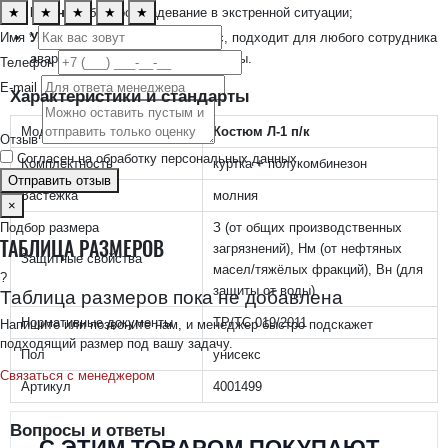
Молния:
быстрое надевание в экстренной ситуации;
★
★
★
★
★
Универсальный крой:
унисекс, подходит для любого сотрудника
Имя *
аварийной или химической бригады.
Телефон
E-mail
Характеристики и стандарты
Модель
Костюм Л-1 п/к
Отзыв
Согласен на обработку персональных данных
Комплектность
куртка + полукомбинезон
Отправить отзыв
Застёжка
молния
×
З (от общих производственных
Подбор размера
ТАБЛИЦА РАЗМЕРОВ
загрязнений), Нм (от нефтяных
Защитные свойства
масел/тяжёлых фракций), Вн (для
?
защиты от воды)
Таблица размеров пока не добавлена
Нормативные документы
ТР/ТС 019/2011
Напишите или позвоните нам, и менеджер быстро подскажет
подходящий размер под вашу задачу.
Пол
унисекс
Связаться с менеджером
Артикул
4001499
Вопросы и ответы
С ЭТИМ ТОВАРОМ ПОКУПАЮТ