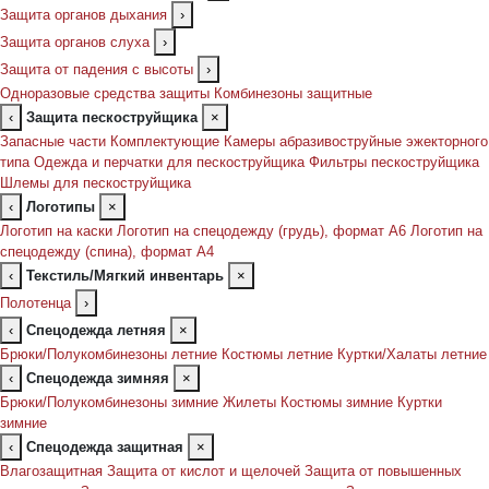
Защита органов дыхания
›
Защита органов слуха
›
Защита от падения с высоты
›
Одноразовые средства защиты
Комбинезоны защитные
‹
Защита пескоструйщика
×
Запасные части
Комплектующие
Камеры абразивоструйные эжекторного
типа
Одежда и перчатки для пескоструйщика
Фильтры пескоструйщика
Шлемы для пескоструйщика
‹
Логотипы
×
Логотип на каски
Логотип на спецодежду (грудь), формат А6
Логотип на
спецодежду (спина), формат А4
‹
Текстиль/Мягкий инвентарь
×
Полотенца
›
‹
Спецодежда летняя
×
Брюки/Полукомбинезоны летние
Костюмы летние
Куртки/Халаты летние
‹
Спецодежда зимняя
×
Брюки/Полукомбинезоны зимние
Жилеты
Костюмы зимние
Куртки
зимние
‹
Спецодежда защитная
×
Влагозащитная
Защита от кислот и щелочей
Защита от повышенных