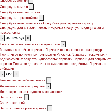
Спецобувь летняя
›
Спецобувь зимняя
›
Спецобувь влагозащитная
Спецобувь термостойкая
›
Спецобувь антистатическая
Спецобувь для охранных структур
Спецобувь для рыбалки, охоты и туризма
Спецобувь медицинская и
повседневная
‹
Защита рук
×
Перчатки от механических воздействий
›
Маслобензостойкие перчатки
Перчатки от повышенных температур
Перчатки от пониженных температур
Рукавицы
Защита от токсичных и
радиоактивных веществ
Одноразовые перчатки
Перчатки для защиты от
порезов
Перчатки для защиты от химических воздействий
Перчатки от
вибрации
‹
СИЗ
×
Безопасность рабочего места
›
Дерматологические средства
›
Диэлектрические средства безопасности
Защита головы
›
Защита коленей
Защита лица и органов зрения
›