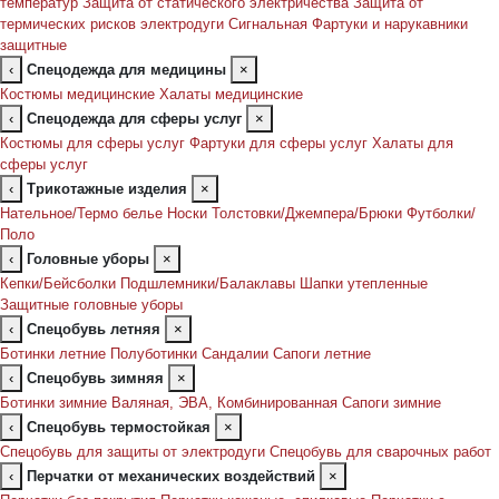
температур
Защита от статического электричества
Защита от
термических рисков электродуги
Сигнальная
Фартуки и нарукавники
защитные
‹
Спецодежда для медицины
×
Костюмы медицинские
Халаты медицинские
‹
Спецодежда для сферы услуг
×
Костюмы для сферы услуг
Фартуки для сферы услуг
Халаты для
сферы услуг
‹
Трикотажные изделия
×
Нательное/Термо белье
Носки
Толстовки/Джемпера/Брюки
Футболки/
Поло
‹
Головные уборы
×
Кепки/Бейсболки
Подшлемники/Балаклавы
Шапки утепленные
Защитные головные уборы
‹
Спецобувь летняя
×
Ботинки летние
Полуботинки
Сандалии
Сапоги летние
‹
Спецобувь зимняя
×
Ботинки зимние
Валяная, ЭВА, Комбинированная
Сапоги зимние
‹
Спецобувь термостойкая
×
Спецобувь для защиты от электродуги
Спецобувь для сварочных работ
‹
Перчатки от механических воздействий
×