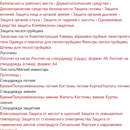
Безопасность рабочего места
›
Дерматологические средства
›
Диэлектрические средства безопасности
Защита головы
›
Защита
коленей
Защита лица и органов зрения
›
Защита органов дыхания
›
Защита органов слуха
›
Защита от падения с высоты
›
Одноразовые
средства защиты
Комбинезоны защитные
Защита пескоструйщика
Запасные части
Комплектующие
Камеры абразивоструйные эжекторного
типа
Одежда и перчатки для пескоструйщика
Фильтры пескоструйщика
Шлемы для пескоструйщика
Логотипы
Логотип на каски
Логотип на спецодежду (грудь), формат А6
Логотип на
спецодежду (спина), формат А4
Текстиль/Мягкий инвентарь
Полотенца
›
Спецодежда летняя
Брюки/Полукомбинезоны летние
Костюмы летние
Куртки/Халаты летние
Спецодежда зимняя
Брюки/Полукомбинезоны зимние
Жилеты
Костюмы зимние
Куртки
зимние
Спецодежда защитная
Влагозащитная
Защита от кислот и щелочей
Защита от повышенных
температур
Защита от статического электричества
Защита от
термических рисков электродуги
Сигнальная
Фартуки и нарукавники