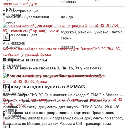
карманы
электрической дуги
1 676 ₽
Светоотражающие
В наличии
элементы / увеличенная
да / да
сетка
мужской, женский, унисекс / лето /
Пол / сезон / цвет
серый
Арт. 4000240
Артикул
4000784
Костюм зимний для защиты от электродуги ЭнергоСИЗ ЭС-7К4, 85,1
кал/кв.см (7 ур.защ), брюки
Вопросы и ответы
31 000 ₽
В наличии
Что за защитные свойства З, Пн, То, Тт у костюма?
Есть ли к костюму полукомбинезон вместо брюк?
Почему выгодно купить в SIZMAG
Арт. 4002138
Костюм ЭнергоСИЗ ЭС-2К в наличии на складе SIZMAG в Москве —
Костюм летний для защиты от воздействия электродуги ЭнергоСИЗ
отгрузка в день заказа, доставка по всей России. Работаем с
ЭС-3К, брюки
юрлицами по счёту, документы для закупок СИЗ: 8 (495) 128-01-36.
14 000 ₽
Сертификаты пока не прикреплены к карточке
Предоставим
В наличии
сертификаты, декларации и подтверждающие документы по запросу.
Доставка:
по Москве, регионам России и СНГ транспортными