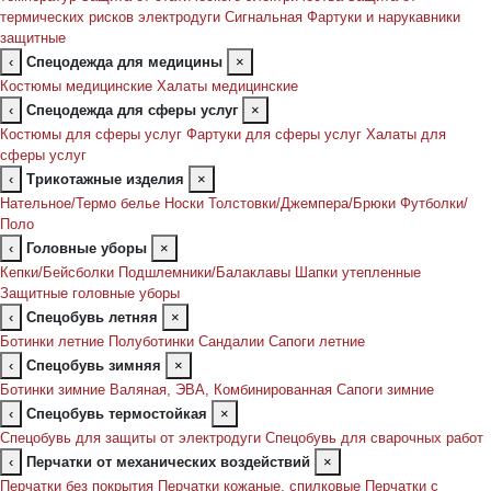
термических рисков электродуги
Сигнальная
Фартуки и нарукавники
защитные
‹
Спецодежда для медицины
×
Костюмы медицинские
Халаты медицинские
‹
Спецодежда для сферы услуг
×
Костюмы для сферы услуг
Фартуки для сферы услуг
Халаты для
сферы услуг
‹
Трикотажные изделия
×
Нательное/Термо белье
Носки
Толстовки/Джемпера/Брюки
Футболки/
Поло
‹
Головные уборы
×
Кепки/Бейсболки
Подшлемники/Балаклавы
Шапки утепленные
Защитные головные уборы
‹
Спецобувь летняя
×
Ботинки летние
Полуботинки
Сандалии
Сапоги летние
‹
Спецобувь зимняя
×
Ботинки зимние
Валяная, ЭВА, Комбинированная
Сапоги зимние
‹
Спецобувь термостойкая
×
Спецобувь для защиты от электродуги
Спецобувь для сварочных работ
‹
Перчатки от механических воздействий
×
Перчатки без покрытия
Перчатки кожаные, спилковые
Перчатки с