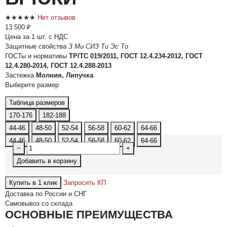
★★★★★
Нет отзывов
13 500 ₽
Цена за 1 шт. с НДС
Защитные свойства
З
Ми
СИЗ
Ти
Эс
То
ГОСТы и нормативы
ТР/ТС 019/2011, ГОСТ 12.4.234-2012, ГОСТ
12.4.280-2014, ГОСТ 12.4.288-2013
Застежка
Молния, Липучка
Выберите размер
Таблица размеров
170-176
182-188
44-46
48-50
52-54
56-58
60-62
64-66
44-46
48-50
52-54
56-58
60-62
64-66
−
+
Добавить в корзину
Купить в 1 клик
Запросить КП
Доставка по России и СНГ
Самовывоз со склада
ОСНОВНЫЕ ПРЕИМУЩЕСТВА