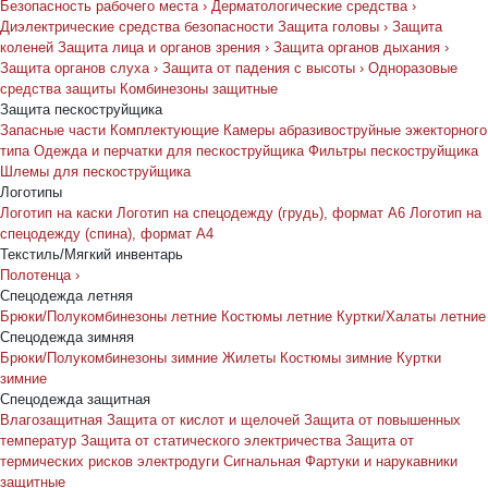
Безопасность рабочего места
›
Дерматологические средства
›
Диэлектрические средства безопасности
Защита головы
›
Защита
коленей
Защита лица и органов зрения
›
Защита органов дыхания
›
Защита органов слуха
›
Защита от падения с высоты
›
Одноразовые
средства защиты
Комбинезоны защитные
Защита пескоструйщика
Запасные части
Комплектующие
Камеры абразивоструйные эжекторного
типа
Одежда и перчатки для пескоструйщика
Фильтры пескоструйщика
Шлемы для пескоструйщика
Логотипы
Логотип на каски
Логотип на спецодежду (грудь), формат А6
Логотип на
спецодежду (спина), формат А4
Текстиль/Мягкий инвентарь
Полотенца
›
Спецодежда летняя
Брюки/Полукомбинезоны летние
Костюмы летние
Куртки/Халаты летние
Спецодежда зимняя
Брюки/Полукомбинезоны зимние
Жилеты
Костюмы зимние
Куртки
зимние
Спецодежда защитная
Влагозащитная
Защита от кислот и щелочей
Защита от повышенных
температур
Защита от статического электричества
Защита от
термических рисков электродуги
Сигнальная
Фартуки и нарукавники
защитные