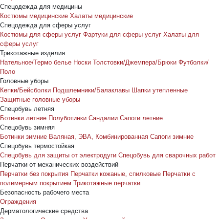
Спецодежда для медицины
Костюмы медицинские
Халаты медицинские
Спецодежда для сферы услуг
Костюмы для сферы услуг
Фартуки для сферы услуг
Халаты для
сферы услуг
Трикотажные изделия
Нательное/Термо белье
Носки
Толстовки/Джемпера/Брюки
Футболки/
Поло
Головные уборы
Кепки/Бейсболки
Подшлемники/Балаклавы
Шапки утепленные
Защитные головные уборы
Спецобувь летняя
Ботинки летние
Полуботинки
Сандалии
Сапоги летние
Спецобувь зимняя
Ботинки зимние
Валяная, ЭВА, Комбинированная
Сапоги зимние
Спецобувь термостойкая
Спецобувь для защиты от электродуги
Спецобувь для сварочных работ
Перчатки от механических воздействий
Перчатки без покрытия
Перчатки кожаные, спилковые
Перчатки с
полимерным покрытием
Трикотажные перчатки
Безопасность рабочего места
Ограждения
Дерматологические средства