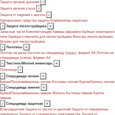
Защита органов дыхания
›
Защита органов слуха
›
Защита от падения с высоты
›
Одноразовые средства защиты
Комбинезоны защитные
‹
Защита пескоструйщика
×
Запасные части
Комплектующие
Камеры абразивоструйные эжекторного
типа
Одежда и перчатки для пескоструйщика
Фильтры пескоструйщика
Шлемы для пескоструйщика
‹
Логотипы
×
Логотип на каски
Логотип на спецодежду (грудь), формат А6
Логотип на
спецодежду (спина), формат А4
‹
Текстиль/Мягкий инвентарь
×
Полотенца
›
‹
Спецодежда летняя
×
Брюки/Полукомбинезоны летние
Костюмы летние
Куртки/Халаты летние
‹
Спецодежда зимняя
×
Брюки/Полукомбинезоны зимние
Жилеты
Костюмы зимние
Куртки
зимние
‹
Спецодежда защитная
×
Влагозащитная
Защита от кислот и щелочей
Защита от повышенных
температур
Защита от статического электричества
Защита от