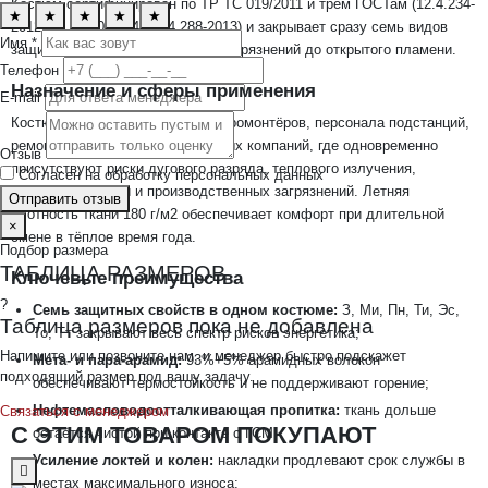
Костюм сертифицирован по ТР ТС 019/2011 и трём ГОСТам (12.4.234-
★
★
★
★
★
2012, 12.4.280-2014, 12.4.288-2013) и закрывает сразу семь видов
Имя *
защитных свойств — от общих загрязнений до открытого пламени.
Телефон
Назначение и сферы применения
E-mail
Костюм предназначен для электромонтёров, персонала подстанций,
ремонтных бригад электросетевых компаний, где одновременно
Отзыв
присутствуют риски дугового разряда, теплового излучения,
Согласен на обработку персональных данных
нетоксичной пыли и производственных загрязнений. Летняя
Отправить отзыв
плотность ткани 180 г/м2 обеспечивает комфорт при длительной
×
смене в тёплое время года.
Подбор размера
ТАБЛИЦА РАЗМЕРОВ
Ключевые преимущества
?
Семь защитных свойств в одном костюме:
З, Ми, Пн, Ти, Эс,
Таблица размеров пока не добавлена
То, Тт закрывают весь спектр рисков энергетика;
Напишите или позвоните нам, и менеджер быстро подскажет
Мета- и пара-арамид:
93%+5% арамидных волокон
подходящий размер под вашу задачу.
обеспечивают термостойкость и не поддерживают горение;
Нефтемасловодоотталкивающая пропитка:
ткань дольше
Связаться с менеджером
С ЭТИМ ТОВАРОМ ПОКУПАЮТ
остаётся чистой при контакте с ГСМ;
Усиление локтей и колен:
накладки продлевают срок службы в
местах максимального износа;