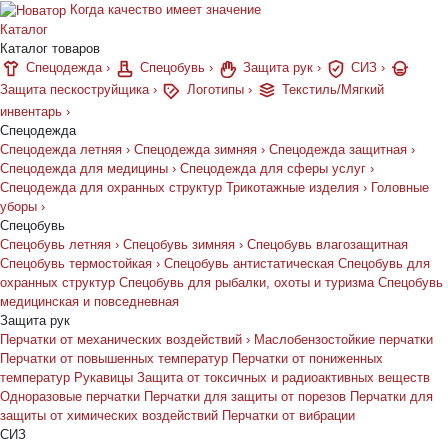
Когда качество имеет значение
Каталог
Каталог товаров
Спецодежда
›
Спецобувь
›
Защита рук
›
СИЗ
›
Защита пескоструйщика
›
Логотипы
›
Текстиль/Мягкий
инвентарь
›
Спецодежда
Спецодежда летняя
›
Спецодежда зимняя
›
Спецодежда защитная
›
Спецодежда для медицины
›
Спецодежда для сферы услуг
›
Спецодежда для охранных структур
Трикотажные изделия
›
Головные
уборы
›
Спецобувь
Спецобувь летняя
›
Спецобувь зимняя
›
Спецобувь влагозащитная
Спецобувь термостойкая
›
Спецобувь антистатическая
Спецобувь для
охранных структур
Спецобувь для рыбалки, охоты и туризма
Спецобувь
медицинская и повседневная
Защита рук
Перчатки от механических воздействий
›
Маслобензостойкие перчатки
Перчатки от повышенных температур
Перчатки от пониженных
температур
Рукавицы
Защита от токсичных и радиоактивных веществ
Одноразовые перчатки
Перчатки для защиты от порезов
Перчатки для
защиты от химических воздействий
Перчатки от вибрации
СИЗ