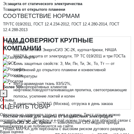
Эс
защита от статического электричества
То
защита от открытого пламени
СООТВЕТСТВИЕ НОРМАМ
ТР/ТС 019/2011, ГОСТ 12.4.234-2012, ГОСТ 12.4.280-2014, ГОСТ
12.4.288-2013
НАМ ДОВЕРЯЮТ КРУПНЫЕ
Коротко:
КОМПАНИИ
Костюм летний ЭнергоСИЗ ЭС-2К, куртка+брюки, НАША
МАРКА; защита от электродуги, ТР ТС 019/2011 и три ГОСТа
Семь защитных свойств: З, Ми, Пн, Ти, Эс, То, Тт — от
загрязнений до открытого пламени и конвективной
температуры
Мета-арамидная ткань 93/5/2%,
Более 500
корпоративных клиентов
нефтемасловодоотталкивающая пропитка, светоотражающие
×
полосы, усиление локтей и колен
Отзывы
В наличии в SIZMAG (Москва), отгрузка в день заказа
ОЦЕНИТЬ ТОВАР
Обязательно заполните только имя и оценку. Текст отзыва можно
Костюм летний для защиты от воздействия электродуги
оставить пустым. Телефон и e-mail нужны только для обратной связи с
ЭнергоСИЗ ЭС-2К, брюки
— комплексная СИЗ-модель бренда
менеджером и не публикуются на сайте.
НАША МАРКА для персонала с высоким риском дугового разряда.
Ваша оценка