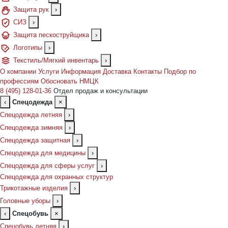
Защита рук
›
СИЗ
›
Защита пескоструйщика
›
Логотипы
›
Текстиль/Мягкий инвентарь
›
О компании
Услуги
Информация
Доставка
Контакты
Подбор по
профессиям
Обосновать НМЦК
8 (495) 128-01-36
Отдел продаж и консультации
‹
Спецодежда
×
Спецодежда летняя
›
Спецодежда зимняя
›
Спецодежда защитная
›
Спецодежда для медицины
›
Спецодежда для сферы услуг
›
Спецодежда для охранных структур
Трикотажные изделия
›
Головные уборы
›
‹
Спецобувь
×
Спецобувь летняя
›