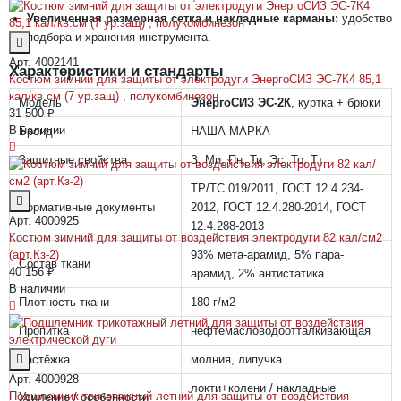
Увеличенная размерная сетка и накладные карманы:
удобство
подбора и хранения инструмента.
Арт. 4002141
Характеристики и стандарты
Костюм зимний для защиты от электродуги ЭнергоСИЗ ЭС-7К4 85,1
кал/кв.см (7 ур.защ) , полукомбинезон
Модель
ЭнергоСИЗ ЭС-2К
, куртка + брюки
31 500 ₽
В наличии
Бренд
НАША МАРКА
Защитные свойства
З, Ми, Пн, Ти, Эс, То, Тт
ТР/ТС 019/2011, ГОСТ 12.4.234-
Нормативные документы
2012, ГОСТ 12.4.280-2014, ГОСТ
Арт. 4000925
12.4.288-2013
Костюм зимний для защиты от воздействия электродуги 82 кал/см2
(арт.Кз-2)
93% мета-арамид, 5% пара-
Состав ткани
40 156 ₽
арамид, 2% антистатика
В наличии
Плотность ткани
180 г/м2
Пропитка
нефтемасловодоотталкивающая
Застёжка
молния, липучка
Арт. 4000928
локти+колени / накладные
Подшлемник трикотажный летний для защиты от воздействия
Усиление / особенности