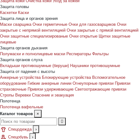
Защита кожи
Очистка кожи
Уход за кожей
Защита головы
Каскетки
Каски
Защита лица и органов зрения
Маски сварщика
Очки герметичные
Очки для газосварщиков
Очки
закрытые с непрямой вентиляцией
Очки закрытые с прямой вентиляцией
Очки защитные специализированые
Очки открытые
Щитки защитные
лицевые
Защита органов дыхания
Полумаски и полнолицевые маски
Респираторы
Фильтры
Защита органов слуха
Вкладыши противошумные (беруши)
Наушники противошумные
Защита от падения с высоты
Анкерные устройства
Блокирующие устройства
Вспомогательное
оборудование
Гибкие анкерные линии
Огнеупорные привязи
Привязи
страховочные
Привязи удерживающие
Светоотражающие привязи
Стропы
Веревки
Спасение и эвакуация
Полотенца
Полотенца вафельные
Каталог товаров
×
Спецодежда
›
Спецобувь
›