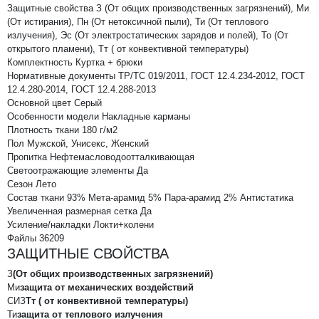
Защитные свойства
З (От общих производственных загрязнений), Ми
(От истирания), Пн (От нетоксичной пыли), Ти (От теплового
излучения), Эс (От электростатических зарядов и полей), То (От
открытого пламени), Тт ( от конвективной температуры)
Комплектность
Куртка + брюки
Нормативные документы
ТР/ТС 019/2011, ГОСТ 12.4.234-2012, ГОСТ
12.4.280-2014, ГОСТ 12.4.288-2013
Основной цвет
Серый
Особенности модели
Накладные карманы
Плотность ткани
180 г/м2
Пол
Мужской, Унисекс, Женский
Пропитка
Нефтемасловодоотталкивающая
Светоотражающие элементы
Да
Сезон
Лето
Состав ткани
93% Мета-арамид 5% Пара-арамид 2% Антистатика
Увеличенная размерная сетка
Да
Усиление/накладки
Локти+колени
Файлы
36209
ЗАЩИТНЫЕ СВОЙСТВА
З
(От общих производственных загрязнений)
Ми
защита от механических воздействий
СИЗ
Тт ( от конвективной температуры)
Ти
защита от теплового излучения