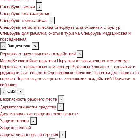
Спецобувь зимняя
›
Спецобувь влагозащитная
Спецобувь термостойкая
›
Спецобувь антистатическая
Спецобувь для охранных структур
Спецобувь для рыбалки, охоты и туризма
Спецобувь медицинская и
повседневная
‹
Защита рук
×
Перчатки от механических воздействий
›
Маслобензостойкие перчатки
Перчатки от повышенных температур
Перчатки от пониженных температур
Рукавицы
Защита от токсичных и
радиоактивных веществ
Одноразовые перчатки
Перчатки для защиты от
порезов
Перчатки для защиты от химических воздействий
Перчатки от
вибрации
‹
СИЗ
×
Безопасность рабочего места
›
Дерматологические средства
›
Диэлектрические средства безопасности
Защита головы
›
Защита коленей
Защита лица и органов зрения
›