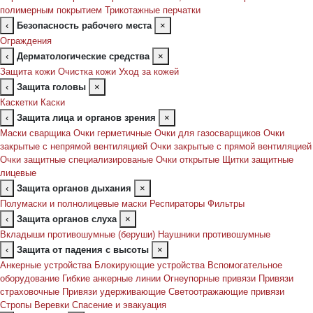
полимерным покрытием
Трикотажные перчатки
‹
Безопасность рабочего места
×
Ограждения
‹
Дерматологические средства
×
Защита кожи
Очистка кожи
Уход за кожей
‹
Защита головы
×
Каскетки
Каски
‹
Защита лица и органов зрения
×
Маски сварщика
Очки герметичные
Очки для газосварщиков
Очки
закрытые с непрямой вентиляцией
Очки закрытые с прямой вентиляцией
Очки защитные специализированые
Очки открытые
Щитки защитные
лицевые
‹
Защита органов дыхания
×
Полумаски и полнолицевые маски
Респираторы
Фильтры
‹
Защита органов слуха
×
Вкладыши противошумные (беруши)
Наушники противошумные
‹
Защита от падения с высоты
×
Анкерные устройства
Блокирующие устройства
Вспомогательное
оборудование
Гибкие анкерные линии
Огнеупорные привязи
Привязи
страховочные
Привязи удерживающие
Светоотражающие привязи
Стропы
Веревки
Спасение и эвакуация