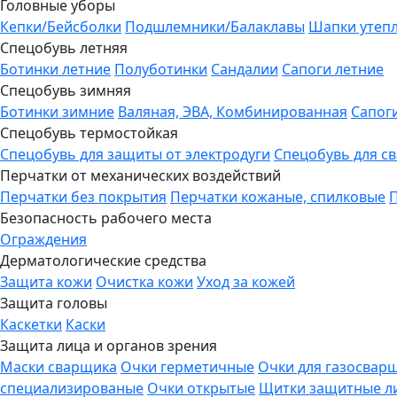
Головные уборы
Кепки/Бейсболки
Подшлемники/Балаклавы
Шапки утеп
Спецобувь летняя
Ботинки летние
Полуботинки
Сандалии
Сапоги летние
Спецобувь зимняя
Ботинки зимние
Валяная, ЭВА, Комбинированная
Сапог
Спецобувь термостойкая
Спецобувь для защиты от электродуги
Спецобувь для с
Перчатки от механических воздействий
Перчатки без покрытия
Перчатки кожаные, спилковые
Безопасность рабочего места
Ограждения
Дерматологические средства
Защита кожи
Очистка кожи
Уход за кожей
Защита головы
Каскетки
Каски
Защита лица и органов зрения
Маски сварщика
Очки герметичные
Очки для газосвар
специализированые
Очки открытые
Щитки защитные л