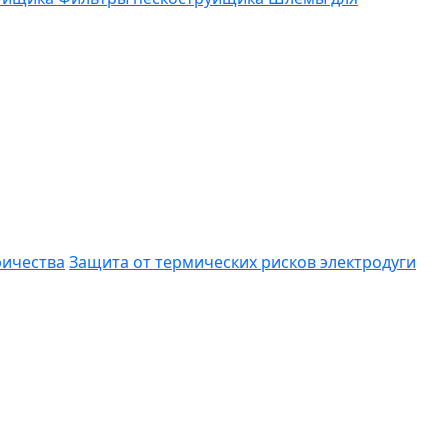
ричества
Защита от термических рисков электродуги