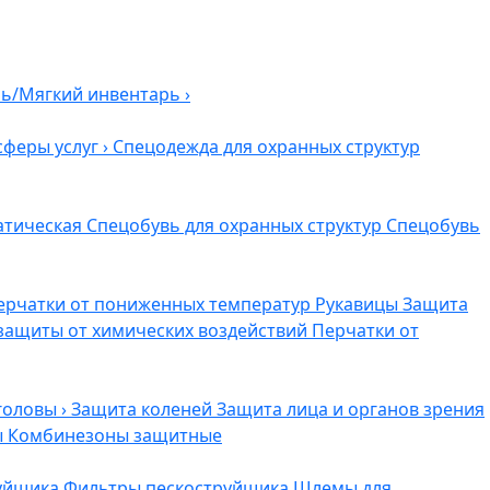
ль/Мягкий инвентарь
›
сферы услуг
›
Спецодежда для охранных структур
атическая
Спецобувь для охранных структур
Спецобувь
ерчатки от пониженных температур
Рукавицы
Защита
защиты от химических воздействий
Перчатки от
головы
›
Защита коленей
Защита лица и органов зрения
ы
Комбинезоны защитные
руйщика
Фильтры пескоструйщика
Шлемы для