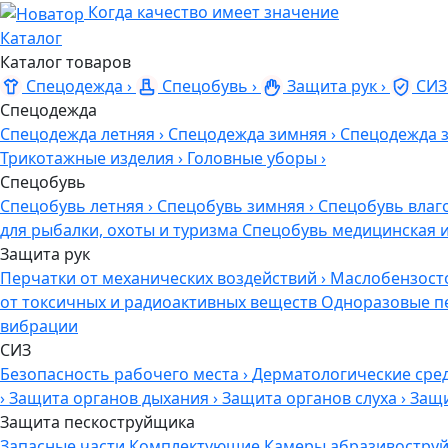
Когда качество имеет значение
Каталог
Каталог товаров
Спецодежда
›
Спецобувь
›
Защита рук
›
СИЗ
Спецодежда
Спецодежда летняя
›
Спецодежда зимняя
›
Спецодежда 
Трикотажные изделия
›
Головные уборы
›
Спецобувь
Спецобувь летняя
›
Спецобувь зимняя
›
Спецобувь влаг
для рыбалки, охоты и туризма
Спецобувь медицинская 
Защита рук
Перчатки от механических воздействий
›
Маслобензост
от токсичных и радиоактивных веществ
Одноразовые п
вибрации
СИЗ
Безопасность рабочего места
›
Дерматологические сре
›
Защита органов дыхания
›
Защита органов слуха
›
Защи
Защита пескоструйщика
Запасные части
Комплектующие
Камеры абразивоструй