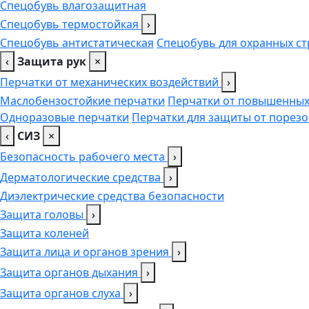
Спецобувь влагозащитная
Спецобувь термостойкая
›
Спецобувь антистатическая
Спецобувь для охранных ст
‹
Защита рук
×
Перчатки от механических воздействий
›
Маслобензостойкие перчатки
Перчатки от повышенных
Одноразовые перчатки
Перчатки для защиты от порезо
‹
СИЗ
×
Безопасность рабочего места
›
Дерматологические средства
›
Диэлектрические средства безопасности
Защита головы
›
Защита коленей
Защита лица и органов зрения
›
Защита органов дыхания
›
Защита органов слуха
›