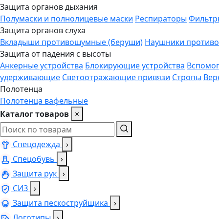
Защита органов дыхания
Полумаски и полнолицевые маски
Респираторы
Фильтр
Защита органов слуха
Вкладыши противошумные (беруши)
Наушники против
Защита от падения с высоты
Анкерные устройства
Блокирующие устройства
Вспомог
удерживающие
Светоотражающие привязи
Стропы
Вер
Полотенца
Полотенца вафельные
Каталог товаров
×
Спецодежда
›
Спецобувь
›
Защита рук
›
СИЗ
›
Защита пескоструйщика
›
Логотипы
›