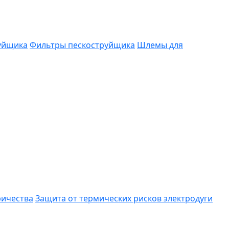
руйщика
Фильтры пескоструйщика
Шлемы для
ричества
Защита от термических рисков электродуги