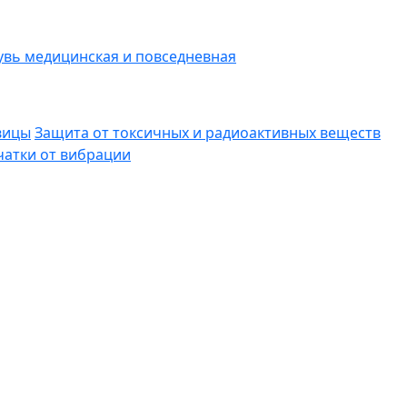
вь медицинская и повседневная
вицы
Защита от токсичных и радиоактивных веществ
атки от вибрации