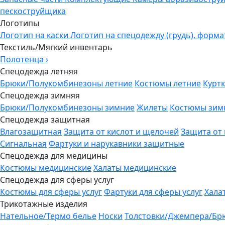
пескоструйщика
Логотипы
Логотип на каски
Логотип на спецодежду (грудь), форма
Текстиль/Мягкий инвентарь
Полотенца
›
Спецодежда летняя
Брюки/Полукомбинезоны летние
Костюмы летние
Куртк
Спецодежда зимняя
Брюки/Полукомбинезоны зимние
Жилеты
Костюмы зим
Спецодежда защитная
Влагозащитная
Защита от кислот и щелочей
Защита от
Сигнальная
Фартуки и нарукавники защитные
Спецодежда для медицины
Костюмы медицинские
Халаты медицинские
Спецодежда для сферы услуг
Костюмы для сферы услуг
Фартуки для сферы услуг
Хала
Трикотажные изделия
Нательное/Термо белье
Носки
Толстовки/Джемпера/Бр