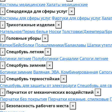
Костюмы медицинские
Халаты медицинские
‹
Спецодежда для сферы услуг
×
Костюмы для сферы услуг
Фартуки для сферы услуг
Хала
‹
Трикотажные изделия
×
Нательное/Термо белье
Носки
Толстовки/Джемпера/Бр
‹
Головные уборы
×
Кепки/Бейсболки
Подшлемники/Балаклавы
Шапки утеп
‹
Спецобувь летняя
×
Ботинки летние
Полуботинки
Сандалии
Сапоги летние
‹
Спецобувь зимняя
×
Ботинки зимние
Валяная, ЭВА, Комбинированная
Сапог
‹
Спецобувь термостойкая
×
Спецобувь для защиты от электродуги
Спецобувь для с
‹
Перчатки от механических воздействий
×
Перчатки без покрытия
Перчатки кожаные, спилковые
‹
Безопасность рабочего места
×