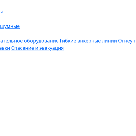
ы
ошумные
ательное оборудование
Гибкие анкерные линии
Огнеуп
евки
Спасение и эвакуация