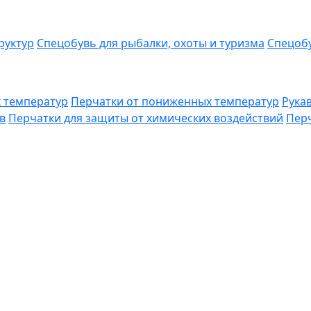
руктур
Спецобувь для рыбалки, охоты и туризма
Спецобу
 температур
Перчатки от пониженных температур
Рука
в
Перчатки для защиты от химических воздействий
Перч