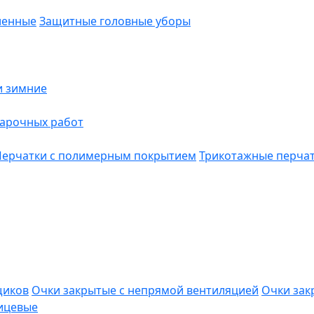
ленные
Защитные головные уборы
и зимние
варочных работ
Перчатки с полимерным покрытием
Трикотажные перча
щиков
Очки закрытые с непрямой вентиляцией
Очки зак
ицевые