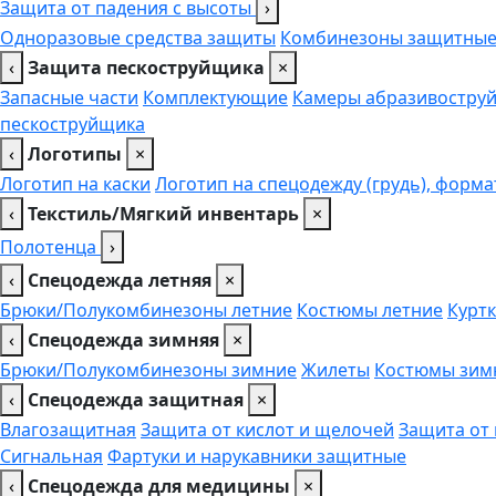
Защита от падения с высоты
›
Одноразовые средства защиты
Комбинезоны защитны
‹
Защита пескоструйщика
×
Запасные части
Комплектующие
Камеры абразивоструй
пескоструйщика
‹
Логотипы
×
Логотип на каски
Логотип на спецодежду (грудь), форма
‹
Текстиль/Мягкий инвентарь
×
Полотенца
›
‹
Спецодежда летняя
×
Брюки/Полукомбинезоны летние
Костюмы летние
Куртк
‹
Спецодежда зимняя
×
Брюки/Полукомбинезоны зимние
Жилеты
Костюмы зим
‹
Спецодежда защитная
×
Влагозащитная
Защита от кислот и щелочей
Защита от
Сигнальная
Фартуки и нарукавники защитные
‹
Спецодежда для медицины
×