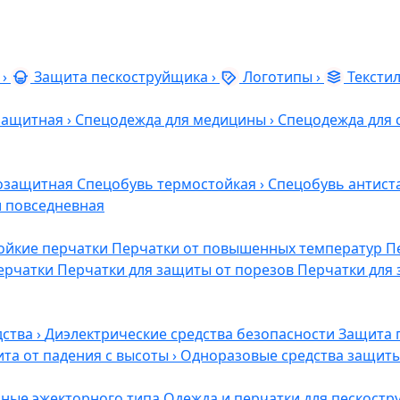
›
Защита пескоструйщика
›
Логотипы
›
Тексти
защитная
›
Спецодежда для медицины
›
Спецодежда для 
озащитная
Спецобувь термостойкая
›
Спецобувь антист
и повседневная
ойкие перчатки
Перчатки от повышенных температур
П
ерчатки
Перчатки для защиты от порезов
Перчатки для 
дства
›
Диэлектрические средства безопасности
Защита 
та от падения с высоты
›
Одноразовые средства защит
ные эжекторного типа
Одежда и перчатки для пескост