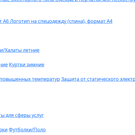
т А6
Логотип на спецодежду (спина), формат А4
и/Халаты летние
ние
Куртки зимние
 повышенных температур
Защита от статического элект
ты для сферы услуг
юки
Футболки/Поло