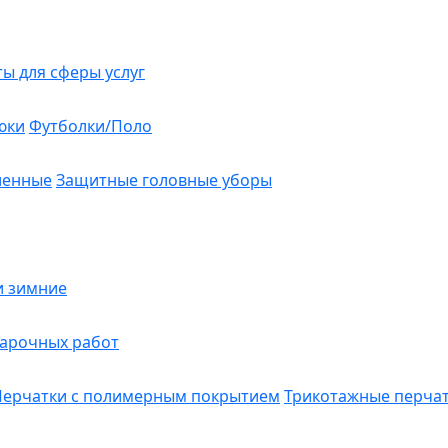
ты для сферы услуг
юки
Футболки/Поло
ленные
Защитные головные уборы
и зимние
варочных работ
Перчатки с полимерным покрытием
Трикотажные перча