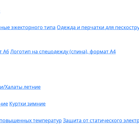
е
ные эжекторного типа
Одежда и перчатки для пескост
т А6
Логотип на спецодежду (спина), формат А4
и/Халаты летние
ние
Куртки зимние
 повышенных температур
Защита от статического элект