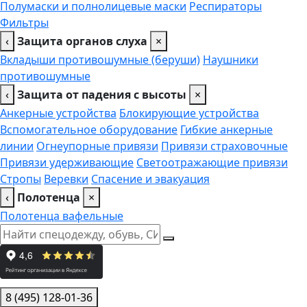
Полумаски и полнолицевые маски
Респираторы
Фильтры
‹
Защита органов слуха
×
Вкладыши противошумные (беруши)
Наушники
противошумные
‹
Защита от падения с высоты
×
Анкерные устройства
Блокирующие устройства
Вспомогательное оборудование
Гибкие анкерные
линии
Огнеупорные привязи
Привязи страховочные
Привязи удерживающие
Светоотражающие привязи
Стропы
Веревки
Спасение и эвакуация
‹
Полотенца
×
Полотенца вафельные
8 (495) 128-01-36