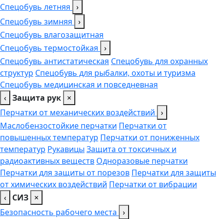
Спецобувь летняя
›
Спецобувь зимняя
›
Спецобувь влагозащитная
Спецобувь термостойкая
›
Спецобувь антистатическая
Спецобувь для охранных
структур
Спецобувь для рыбалки, охоты и туризма
Спецобувь медицинская и повседневная
‹
Защита рук
×
Перчатки от механических воздействий
›
Маслобензостойкие перчатки
Перчатки от
повышенных температур
Перчатки от пониженных
температур
Рукавицы
Защита от токсичных и
радиоактивных веществ
Одноразовые перчатки
Перчатки для защиты от порезов
Перчатки для защиты
от химических воздействий
Перчатки от вибрации
‹
СИЗ
×
Безопасность рабочего места
›