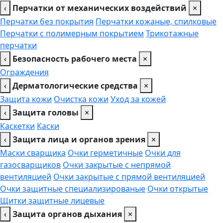
‹
Перчатки от механических воздействий
×
Перчатки без покрытия
Перчатки кожаные, спилковые
Перчатки с полимерным покрытием
Трикотажные
перчатки
‹
Безопасность рабочего места
×
Ограждения
‹
Дерматологические средства
×
Защита кожи
Очистка кожи
Уход за кожей
‹
Защита головы
×
Каскетки
Каски
‹
Защита лица и органов зрения
×
Маски сварщика
Очки герметичные
Очки для
газосварщиков
Очки закрытые с непрямой
вентиляцией
Очки закрытые с прямой вентиляцией
Очки защитные специализированые
Очки открытые
Щитки защитные лицевые
‹
Защита органов дыхания
×