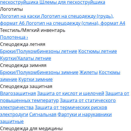
пескоструйщика
Шлемы для пескоструйщика
Логотипы
Логотип на каски
Логотип на спецодежду (грудь),
формат А6
Логотип на спецодежду (спина), формат А4
Текстиль/Мягкий инвентарь
Полотенца
›
Спецодежда летняя
Брюки/Полукомбинезоны летние
Костюмы летние
Куртки/Халаты летние
Спецодежда зимняя
Брюки/Полукомбинезоны зимние
Жилеты
Костюмы
зимние
Куртки зимние
Спецодежда защитная
Влагозащитная
Защита от кислот и щелочей
Защита от
повышенных температур
Защита от статического
электричества
Защита от термических рисков
электродуги
Сигнальная
Фартуки и нарукавники
защитные
Спецодежда для медицины