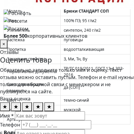
Характеристики и стандарты
Модель
Брюки СТАНДАРТ СОП
Ткань
100% ПЭ, 95 г/м2
Утеплитель
синтепон, 240 г/м2
Более 500
корпоративных клиентов
Застежка
пуговицы
×
Пропитка
водоотталкивающая
Отзывы
Оценить товар
Защитные свойства
З, Ми, Тн, Ву
ТР/ТС 019/2011, ГОСТ 12.4.303-
Обязательно заполните только имя и оценку. Текст
Нормативные документы
2016
отзыва можно оставить пустым. Телефон и e-mail нужны
только для обратной связи с менеджером и не
Светоотражающие
да (СОП)
элементы
публикуются на сайте.
Ваша оценка
Цвет
темно-синий
★
★
★
★
★
Пол
мужской
Имя *
Артикул
4001554
Телефон
Вопросы и ответы
E-mail