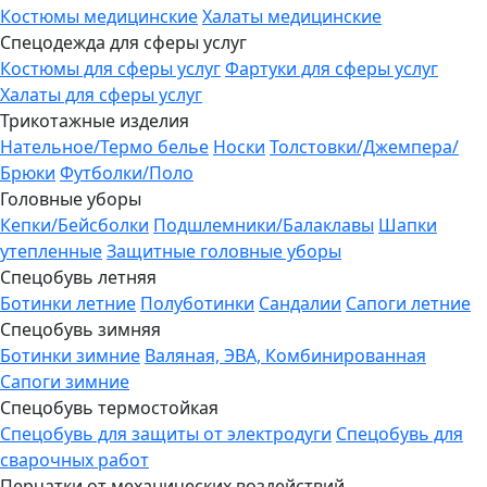
Костюмы медицинские
Халаты медицинские
Спецодежда для сферы услуг
Костюмы для сферы услуг
Фартуки для сферы услуг
Халаты для сферы услуг
Трикотажные изделия
Нательное/Термо белье
Носки
Толстовки/Джемпера/
Брюки
Футболки/Поло
Головные уборы
Кепки/Бейсболки
Подшлемники/Балаклавы
Шапки
утепленные
Защитные головные уборы
Спецобувь летняя
Ботинки летние
Полуботинки
Сандалии
Сапоги летние
Спецобувь зимняя
Ботинки зимние
Валяная, ЭВА, Комбинированная
Сапоги зимние
Спецобувь термостойкая
Спецобувь для защиты от электродуги
Спецобувь для
сварочных работ
Перчатки от механических воздействий