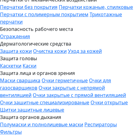
Перчатки без покрытия
Перчатки кожаные, спилковые
Перчатки с полимерным покрытием
Трикотажные
перчатки
Безопасность рабочего места
Ограждения
Дерматологические средства
Защита кожи
Очистка кожи
Уход за кожей
Защита головы
Каскетки
Каски
Защита лица и органов зрения
Маски сварщика
Очки герметичные
Очки для
газосварщиков
Очки закрытые с непрямой
вентиляцией
Очки закрытые с прямой вентиляцией
Очки защитные специализированые
Очки открытые
Щитки защитные лицевые
Защита органов дыхания
Полумаски и полнолицевые маски
Респираторы
Фильтры