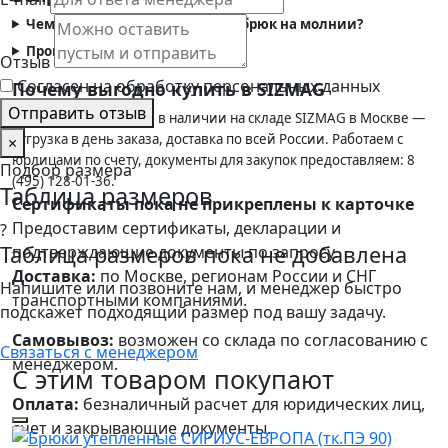
Чем эта модель отличается от брюк на молнии?
Промокают ли брюки в снегу?
Отзыв
Согласен на обработку персональных данных
Почему выгодно купить в SIZMAG
Отправить отзыв
Брюки СТАНДАРТ СОП в наличии на складе SIZMAG в Москве —
отгрузка в день заказа, доставка по всей России. Работаем с
×
юрлицами по счету, документы для закупок предоставляем: 8
Подбор размера
(495) 128-01-36.
Таблица размеров
Сертификаты пока не прикреплены к карточке
Предоставим сертификаты, декларации и
?
Таблица размеров пока не добавлена
подтверждающие документы по запросу.
Доставка:
по Москве, регионам России и СНГ
Напишите или позвоните нам, и менеджер быстро
транспортными компаниями.
подскажет подходящий размер под вашу задачу.
Самовывоз:
возможен со склада по согласованию с
Связаться с менеджером
менеджером.
С этим товаром покупают
Оплата:
безналичный расчет для юридических лиц,
счет и закрывающие документы.