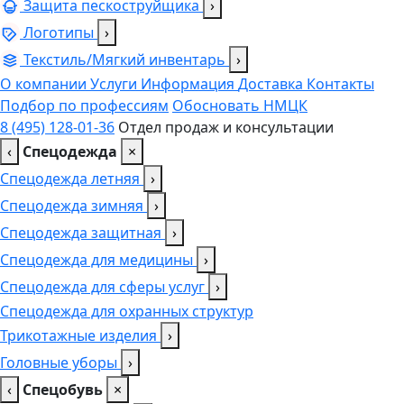
Защита пескоструйщика
›
Логотипы
›
Текстиль/Мягкий инвентарь
›
О компании
Услуги
Информация
Доставка
Контакты
Подбор по профессиям
Обосновать НМЦК
8 (495) 128-01-36
Отдел продаж и консультации
‹
Спецодежда
×
Спецодежда летняя
›
Спецодежда зимняя
›
Спецодежда защитная
›
Спецодежда для медицины
›
Спецодежда для сферы услуг
›
Спецодежда для охранных структур
Трикотажные изделия
›
Головные уборы
›
‹
Спецобувь
×