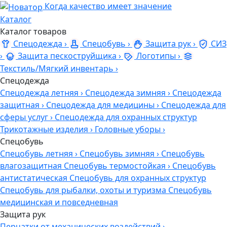
Когда качество имеет значение
Каталог
Каталог товаров
Спецодежда
›
Спецобувь
›
Защита рук
›
СИЗ
›
Защита пескоструйщика
›
Логотипы
›
Текстиль/Мягкий инвентарь
›
Спецодежда
Спецодежда летняя
›
Спецодежда зимняя
›
Спецодежда
защитная
›
Спецодежда для медицины
›
Спецодежда для
сферы услуг
›
Спецодежда для охранных структур
Трикотажные изделия
›
Головные уборы
›
Спецобувь
Спецобувь летняя
›
Спецобувь зимняя
›
Спецобувь
влагозащитная
Спецобувь термостойкая
›
Спецобувь
антистатическая
Спецобувь для охранных структур
Спецобувь для рыбалки, охоты и туризма
Спецобувь
медицинская и повседневная
Защита рук
Перчатки от механических воздействий
›