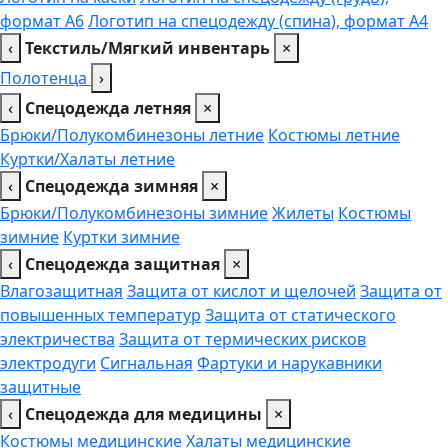
формат А6
Логотип на спецодежду (спина), формат А4
‹
Текстиль/Мягкий инвентарь
×
Полотенца
›
‹
Спецодежда летняя
×
Брюки/Полукомбинезоны летние
Костюмы летние
Куртки/Халаты летние
‹
Спецодежда зимняя
×
Брюки/Полукомбинезоны зимние
Жилеты
Костюмы
зимние
Куртки зимние
‹
Спецодежда защитная
×
Влагозащитная
Защита от кислот и щелочей
Защита от
повышенных температур
Защита от статического
электричества
Защита от термических рисков
электродуги
Сигнальная
Фартуки и нарукавники
защитные
‹
Спецодежда для медицины
×
Костюмы медицинские
Халаты медицинские