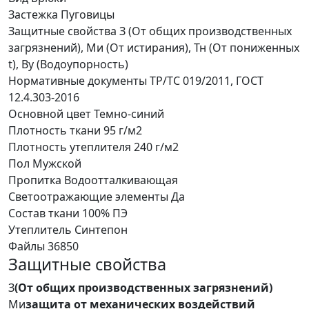
Застежка
Пуговицы
Защитные свойства
З (От общих производственных
загрязнений), Ми (От истирания), Тн (От пониженных
t), Ву (Водоупорность)
Нормативные документы
ТР/ТС 019/2011, ГОСТ
12.4.303-2016
Основной цвет
Темно-синий
Плотность ткани
95 г/м2
Плотность утеплителя
240 г/м2
Пол
Мужской
Пропитка
Водоотталкивающая
Светоотражающие элементы
Да
Состав ткани
100% ПЭ
Утеплитель
Синтепон
Файлы
36850
Защитные свойства
З
(От общих производственных загрязнений)
Ми
защита от механических воздействий