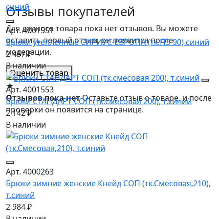
Отзывы покупателей
Для данного товара пока нет отзывов. Вы можете
Арт. 4001551
оставить первый отзыв, он появится после
Брюки утепленные СИРИУС-ЕВРОПА (тк.ПЭ 90) синий
модерации.
2 457 ₽
В наличии
Оценить товар
★
Арт. 4001553
Отзывов пока нет
Оставьте отзыв о товаре, и после
Брюки СТАНДАРТ СОП (тк.смесовая 200), т.синий
проверки он появится на странице.
2 142 ₽
В наличии
Арт. 4000263
Брюки зимние женские Кнейд СОП (тк.Смесовая,210),
т.синий
2 984 ₽
В наличии