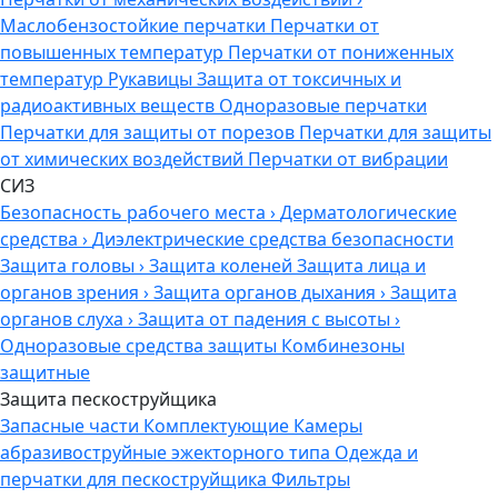
Маслобензостойкие перчатки
Перчатки от
повышенных температур
Перчатки от пониженных
температур
Рукавицы
Защита от токсичных и
радиоактивных веществ
Одноразовые перчатки
Перчатки для защиты от порезов
Перчатки для защиты
от химических воздействий
Перчатки от вибрации
СИЗ
Безопасность рабочего места
›
Дерматологические
средства
›
Диэлектрические средства безопасности
Защита головы
›
Защита коленей
Защита лица и
органов зрения
›
Защита органов дыхания
›
Защита
органов слуха
›
Защита от падения с высоты
›
Одноразовые средства защиты
Комбинезоны
защитные
Защита пескоструйщика
Запасные части
Комплектующие
Камеры
абразивоструйные эжекторного типа
Одежда и
перчатки для пескоструйщика
Фильтры