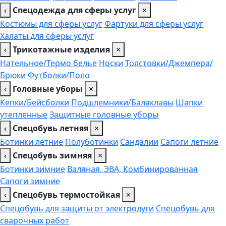
‹
Спецодежда для сферы услуг
×
Костюмы для сферы услуг
Фартуки для сферы услуг
Халаты для сферы услуг
‹
Трикотажные изделия
×
Нательное/Термо белье
Носки
Толстовки/Джемпера/
Брюки
Футболки/Поло
‹
Головные уборы
×
Кепки/Бейсболки
Подшлемники/Балаклавы
Шапки
утепленные
Защитные головные уборы
‹
Спецобувь летняя
×
Ботинки летние
Полуботинки
Сандалии
Сапоги летние
‹
Спецобувь зимняя
×
Ботинки зимние
Валяная, ЭВА, Комбинированная
Сапоги зимние
‹
Спецобувь термостойкая
×
Спецобувь для защиты от электродуги
Спецобувь для
сварочных работ