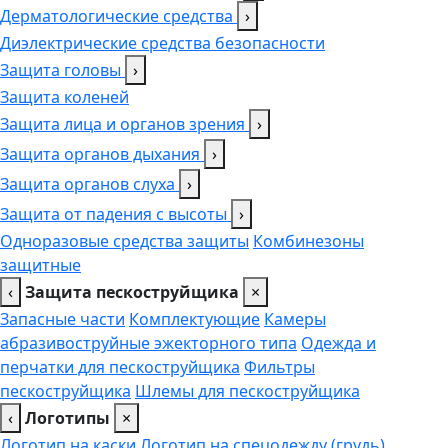
Дерматологические средства
›
Диэлектрические средства безопасности
Защита головы
›
Защита коленей
Защита лица и органов зрения
›
Защита органов дыхания
›
Защита органов слуха
›
Защита от падения с высоты
›
Одноразовые средства защиты
Комбинезоны
защитные
‹
Защита пескоструйщика
×
Запасные части
Комплектующие
Камеры
абразивоструйные эжекторного типа
Одежда и
перчатки для пескоструйщика
Фильтры
пескоструйщика
Шлемы для пескоструйщика
‹
Логотипы
×
Логотип на каски
Логотип на спецодежду (грудь),