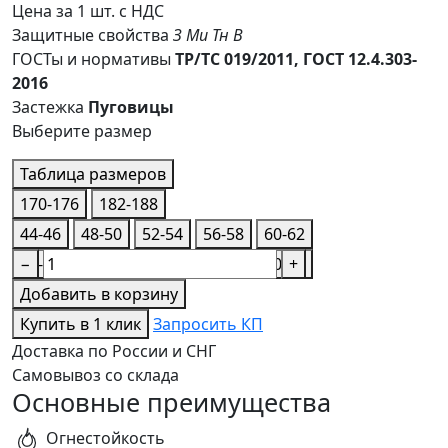
Цена за 1 шт. с НДС
Защитные свойства
З
Ми
Тн
В
ГОСТы и нормативы
ТР/ТС 019/2011, ГОСТ 12.4.303-
2016
Застежка
Пуговицы
Выберите размер
Таблица размеров
170-176
182-188
44-46
48-50
52-54
56-58
60-62
44-46
−
48-50
52-54
56-58
60-62
+
Добавить в корзину
Купить в 1 клик
Запросить КП
Доставка по России и СНГ
Самовывоз со склада
Основные преимущества
Огнестойкость