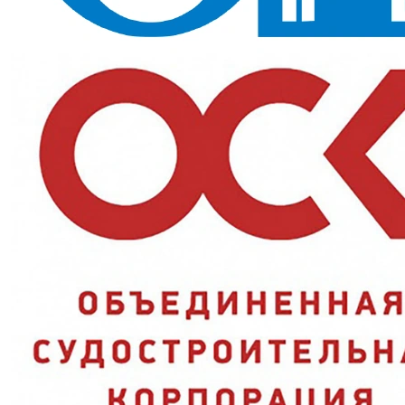
Подходят для базовой комплектации большого штата.
Назначение и сферы применения
Складские и производственные территории зимой, ЖКХ и
дорожные службы, разнорабочие и грузчики, сельское
хозяйство. Светоотражающие полосы важны при работе рядом с
транспортом и в темное время суток.
Ключевые преимущества
Тепло всю смену:
утеплитель синтепон 240 г/м2 держит
форму и не сваливается после стирки;
Защита от влаги:
водоотталкивающая пропитка не дает
ткани промокать на снегу и в слякоти;
Стойкость к истиранию:
класс Ми продлевает срок службы
при активной работе;
Заметность в темноте:
световозвращающие полосы (СОП)
видны в свете фар;
Удобная застежка:
пуговицы просты в обращении даже в
перчатках.