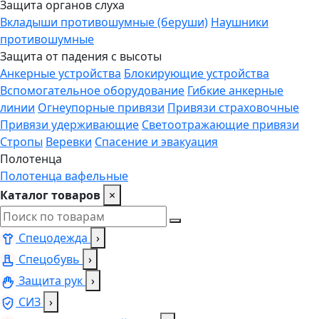
Защита органов слуха
Вкладыши противошумные (беруши)
Наушники
противошумные
Защита от падения с высоты
Анкерные устройства
Блокирующие устройства
Вспомогательное оборудование
Гибкие анкерные
линии
Огнеупорные привязи
Привязи страховочные
Привязи удерживающие
Светоотражающие привязи
Стропы
Веревки
Спасение и эвакуация
Полотенца
Полотенца вафельные
Каталог товаров
×
Спецодежда
›
Спецобувь
›
Защита рук
›
СИЗ
›