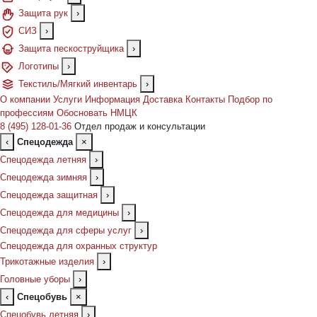
Защита рук
›
СИЗ
›
Защита пескоструйщика
›
Логотипы
›
Текстиль/Мягкий инвентарь
›
О компании
Услуги
Информация
Доставка
Контакты
Подбор по
профессиям
Обосновать НМЦК
8 (495) 128-01-36
Отдел продаж и консультации
‹
Спецодежда
×
Спецодежда летняя
›
Спецодежда зимняя
›
Спецодежда защитная
›
Спецодежда для медицины
›
Спецодежда для сферы услуг
›
Спецодежда для охранных структур
Трикотажные изделия
›
Головные уборы
›
‹
Спецобувь
×
Спецобувь летняя
›