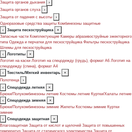
Защита органов дыхания
›
Защита органов слуха
›
Защита от падения с высоты
›
Одноразовые средства защиты
Комбинезоны защитные
‹
Защита пескоструйщика
×
Запасные части
Комплектующие
Камеры абразивоструйные эжекторного
типа
Одежда и перчатки для пескоструйщика
Фильтры пескоструйщика
Шлемы для пескоструйщика
‹
Логотипы
×
Логотип на каски
Логотип на спецодежду (грудь), формат А6
Логотип на
спецодежду (спина), формат А4
‹
Текстиль/Мягкий инвентарь
×
Полотенца
›
‹
Спецодежда летняя
×
Брюки/Полукомбинезоны летние
Костюмы летние
Куртки/Халаты летние
‹
Спецодежда зимняя
×
Брюки/Полукомбинезоны зимние
Жилеты
Костюмы зимние
Куртки
зимние
‹
Спецодежда защитная
×
Влагозащитная
Защита от кислот и щелочей
Защита от повышенных
температур
Защита от статического электричества
Защита от