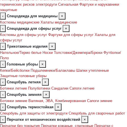
термических рисков электродуги
Сигнальная
Фартуки и нарукавники
защитные
‹
Спецодежда для медицины
×
Костюмы медицинские
Халаты медицинские
‹
Спецодежда для сферы услуг
×
Костюмы для сферы услуг
Фартуки для сферы услуг
Халаты для
сферы услуг
‹
Трикотажные изделия
×
Нательное/Термо белье
Носки
Толстовки/Джемпера/Брюки
Футболки/
Поло
‹
Головные уборы
×
Кепки/Бейсболки
Подшлемники/Балаклавы
Шапки утепленные
Защитные головные уборы
‹
Спецобувь летняя
×
Ботинки летние
Полуботинки
Сандалии
Сапоги летние
‹
Спецобувь зимняя
×
Ботинки зимние
Валяная, ЭВА, Комбинированная
Сапоги зимние
‹
Спецобувь термостойкая
×
Спецобувь для защиты от электродуги
Спецобувь для сварочных работ
‹
Перчатки от механических воздействий
×
Перчатки без покрытия
Перчатки кожаные, спилковые
Перчатки с