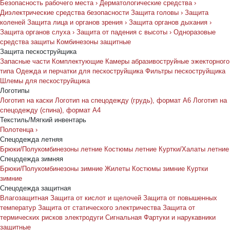
Безопасность рабочего места
›
Дерматологические средства
›
Диэлектрические средства безопасности
Защита головы
›
Защита
коленей
Защита лица и органов зрения
›
Защита органов дыхания
›
Защита органов слуха
›
Защита от падения с высоты
›
Одноразовые
средства защиты
Комбинезоны защитные
Защита пескоструйщика
Запасные части
Комплектующие
Камеры абразивоструйные эжекторного
типа
Одежда и перчатки для пескоструйщика
Фильтры пескоструйщика
Шлемы для пескоструйщика
Логотипы
Логотип на каски
Логотип на спецодежду (грудь), формат А6
Логотип на
спецодежду (спина), формат А4
Текстиль/Мягкий инвентарь
Полотенца
›
Спецодежда летняя
Брюки/Полукомбинезоны летние
Костюмы летние
Куртки/Халаты летние
Спецодежда зимняя
Брюки/Полукомбинезоны зимние
Жилеты
Костюмы зимние
Куртки
зимние
Спецодежда защитная
Влагозащитная
Защита от кислот и щелочей
Защита от повышенных
температур
Защита от статического электричества
Защита от
термических рисков электродуги
Сигнальная
Фартуки и нарукавники
защитные