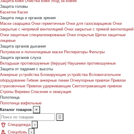
Защита кожи
Очистка кожи
Уход за кожей
Защита головы
Каскетки
Каски
Защита лица и органов зрения
Маски сварщика
Очки герметичные
Очки для газосварщиков
Очки
закрытые с непрямой вентиляцией
Очки закрытые с прямой вентиляцией
Очки защитные специализированые
Очки открытые
Щитки защитные
лицевые
Защита органов дыхания
Полумаски и полнолицевые маски
Респираторы
Фильтры
Защита органов слуха
Вкладыши противошумные (беруши)
Наушники противошумные
Защита от падения с высоты
Анкерные устройства
Блокирующие устройства
Вспомогательное
оборудование
Гибкие анкерные линии
Огнеупорные привязи
Привязи
страховочные
Привязи удерживающие
Светоотражающие привязи
Стропы
Веревки
Спасение и эвакуация
Полотенца
Полотенца вафельные
Каталог товаров
×
Спецодежда
›
Спецобувь
›