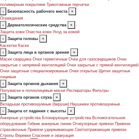
полимерным покрытием
Трикотажные перчатки
‹
Безопасность рабочего места
×
Ограждения
‹
Дерматологические средства
×
Защита кожи
Очистка кожи
Уход за кожей
‹
Защита головы
×
Каскетки
Каски
‹
Защита лица и органов зрения
×
Маски сварщика
Очки герметичные
Очки для газосварщиков
Очки
закрытые с непрямой вентиляцией
Очки закрытые с прямой вентиляцией
Очки защитные специализированые
Очки открытые
Щитки защитные
лицевые
‹
Защита органов дыхания
×
Полумаски и полнолицевые маски
Респираторы
Фильтры
‹
Защита органов слуха
×
Вкладыши противошумные (беруши)
Наушники противошумные
‹
Защита от падения с высоты
×
Анкерные устройства
Блокирующие устройства
Вспомогательное
оборудование
Гибкие анкерные линии
Огнеупорные привязи
Привязи
страховочные
Привязи удерживающие
Светоотражающие привязи
Стропы
Веревки
Спасение и эвакуация