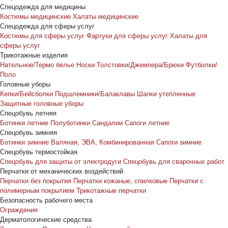
Спецодежда для медицины
Костюмы медицинские
Халаты медицинские
Спецодежда для сферы услуг
Костюмы для сферы услуг
Фартуки для сферы услуг
Халаты для
сферы услуг
Трикотажные изделия
Нательное/Термо белье
Носки
Толстовки/Джемпера/Брюки
Футболки/
Поло
Головные уборы
Кепки/Бейсболки
Подшлемники/Балаклавы
Шапки утепленные
Защитные головные уборы
Спецобувь летняя
Ботинки летние
Полуботинки
Сандалии
Сапоги летние
Спецобувь зимняя
Ботинки зимние
Валяная, ЭВА, Комбинированная
Сапоги зимние
Спецобувь термостойкая
Спецобувь для защиты от электродуги
Спецобувь для сварочных работ
Перчатки от механических воздействий
Перчатки без покрытия
Перчатки кожаные, спилковые
Перчатки с
полимерным покрытием
Трикотажные перчатки
Безопасность рабочего места
Ограждения
Дерматологические средства