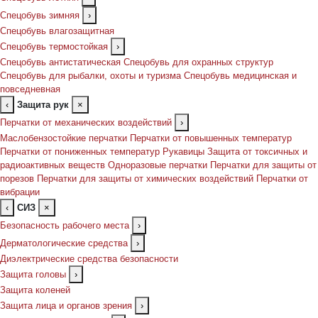
Спецобувь зимняя
›
Спецобувь влагозащитная
Спецобувь термостойкая
›
Спецобувь антистатическая
Спецобувь для охранных структур
Спецобувь для рыбалки, охоты и туризма
Спецобувь медицинская и
повседневная
‹
Защита рук
×
Перчатки от механических воздействий
›
Маслобензостойкие перчатки
Перчатки от повышенных температур
Перчатки от пониженных температур
Рукавицы
Защита от токсичных и
радиоактивных веществ
Одноразовые перчатки
Перчатки для защиты от
порезов
Перчатки для защиты от химических воздействий
Перчатки от
вибрации
‹
СИЗ
×
Безопасность рабочего места
›
Дерматологические средства
›
Диэлектрические средства безопасности
Защита головы
›
Защита коленей
Защита лица и органов зрения
›