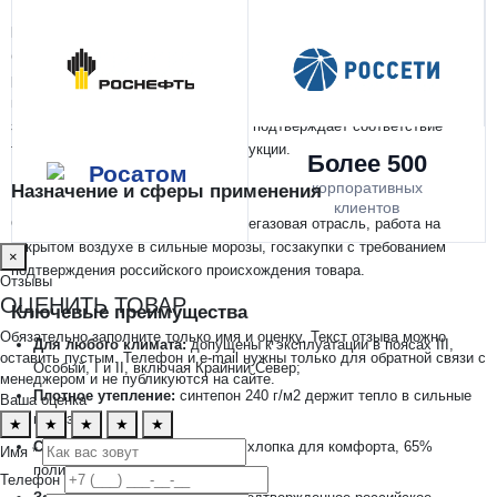
Брюки зимние Экспертный-Люкс (Смесовая, 210), темно-синие
—
брюки повышенной надежности с утеплителем синтепон 240 г/м2,
рассчитанные на работу в любом климатическом поясе страны,
включая Особый (районы Крайнего Севера). Модель имеет
заключение Минпромторга РФ, что подтверждает соответствие
требованиям к отечественной продукции.
Более 500
корпоративных
Назначение и сферы применения
клиентов
Северные вахтовые объекты, нефтегазовая отрасль, работа на
открытом воздухе в сильные морозы, госзакупки с требованием
×
подтверждения российского происхождения товара.
Отзывы
ОЦЕНИТЬ ТОВАР
Ключевые преимущества
Обязательно заполните только имя и оценку. Текст отзыва можно
Для любого климата:
допущены к эксплуатации в поясах III,
оставить пустым. Телефон и e-mail нужны только для обратной связи с
Особый, I и II, включая Крайний Север;
менеджером и не публикуются на сайте.
Плотное утепление:
синтепон 240 г/м2 держит тепло в сильные
Ваша оценка
морозы;
★
★
★
★
★
Смесовый состав ткани:
35% хлопка для комфорта, 65%
Имя *
полиэфира для прочности;
Телефон