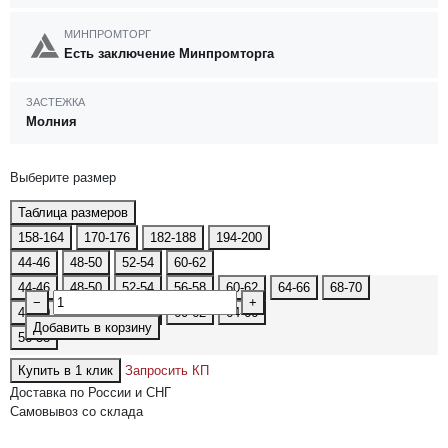
МИНПРОМТОРГ
Есть заключение Минпромторга
ЗАСТЕЖКА
Молния
Выберите размер
Таблица размеров
158-164
170-176
182-188
194-200
44-46
48-50
52-54
60-62
44-46
48-50
52-54
56-58
60-62
64-66
68-70
−
+
48-50
52-54
56-58
60-62
64-66
Добавить в корзину
56-58
Купить в 1 клик
Запросить КП
Доставка по России и СНГ
Самовывоз со склада