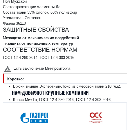
Пол
Мужской
Светоотражающие элементы
Да
Состав ткани
35% хлопок, 65% полиэфир
Утеплитель
Синтепон
Файлы
36110
ЗАЩИТНЫЕ СВОЙСТВА
Ми
защита от механических воздействий
Тн
защита от пониженных температур
СООТВЕТСТВИЕ НОРМАМ
ГОСТ 12.4.280-2014, ГОСТ 12.4.303-2016
Есть заключение Минпромторга
Коротко:
Брюки зимние Экспертный-Люкс из смесовой ткани 210 г/м2,
НАМ ДОВЕРЯЮТ КРУПНЫЕ КОМПАНИИ
темно-синие
Класс Ми+Тн; ГОСТ 12.4.280-2014, ГОСТ 12.4.303-2016;
заключение Минпромторга
Разрешены для всех климатических поясов, включая Особый
(Крайний Север)
В наличии в SIZMAG (Москва), отгрузка в день заказа