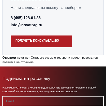
компаниями.
Наши специалисты помогут с подбором
Самовывоз:
возможен со склада по согласованию с менеджером.
Оплата:
безналичный расчет для юридических лиц, счет и
8 (495) 128-01-36
закрывающие документы.
info@novatorg.ru
ОТЗЫВЫ ПОКУПАТЕЛЕЙ
Для данного товара пока нет отзывов. Вы можете оставить первый
отзыв, он появится после модерации.
ПОЛУЧИТЬ КОНСУЛЬТАЦИЮ
Оценить товар
★
Отзывов пока нет
Оставьте отзыв о товаре, и после проверки он
появится на странице.
Подписка на рассылку
Надеемся установить хорошие и долгосрочные деловые отношения с вашей
компанией и с нетерпением ждем получения от вас запросов