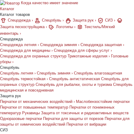
Когда качество имеет значение
Каталог
Каталог товаров
Спецодежда
›
Спецобувь
›
Защита рук
›
СИЗ
›
Защита пескоструйщика
›
Логотипы
›
Текстиль/Мягкий
инвентарь
›
Спецодежда
Спецодежда летняя
›
Спецодежда зимняя
›
Спецодежда защитная
›
Спецодежда для медицины
›
Спецодежда для сферы услуг
›
Спецодежда для охранных структур
Трикотажные изделия
›
Головные
уборы
›
Спецобувь
Спецобувь летняя
›
Спецобувь зимняя
›
Спецобувь влагозащитная
Спецобувь термостойкая
›
Спецобувь антистатическая
Спецобувь для
охранных структур
Спецобувь для рыбалки, охоты и туризма
Спецобувь
медицинская и повседневная
Защита рук
Перчатки от механических воздействий
›
Маслобензостойкие перчатки
Перчатки от повышенных температур
Перчатки от пониженных
температур
Рукавицы
Защита от токсичных и радиоактивных веществ
Одноразовые перчатки
Перчатки для защиты от порезов
Перчатки для
защиты от химических воздействий
Перчатки от вибрации
СИЗ