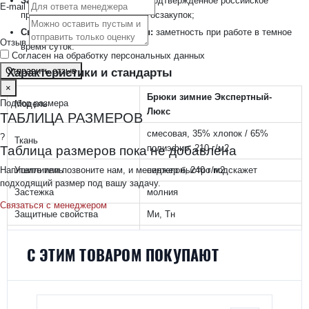
Заключение Минпромторга:
подтвержденное российское
E-mail
происхождение — важно для госзакупок;
Светоотражающие элементы:
заметность при работе в темное
Отзыв
время суток.
Согласен на обработку персональных данных
Отправить отзыв
Характеристики и стандарты
×
Брюки зимние Экспертный-
Подбор размера
Модель
Люкс
ТАБЛИЦА РАЗМЕРОВ
смесовая, 35% хлопок / 65%
?
Ткань
полиэфир, 210 г/м2
Таблица размеров пока не добавлена
Напишите или позвоните нам, и менеджер быстро подскажет
Утеплитель
синтепон, 240 г/м2
подходящий размер под вашу задачу.
Застежка
молния
Связаться с менеджером
Защитные свойства
Ми, Тн
ГОСТ 12.4.280-2014, ГОСТ
Нормативные документы
С ЭТИМ ТОВАРОМ ПОКУПАЮТ
12.4.303-2016
Заключение Минпромторга
да
Климатический пояс
III, Особый, I, II