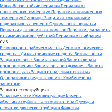
Маслобензостойкие перчатки
Перчатки от
повышенных температур
Перчатки от пониженных
температур
Рукавицы
Защита от токсичных и
радиоактивных веществ
Одноразовые перчатки
Перчатки для защиты от порезов
Перчатки для защиты
от химических воздействий
Перчатки от вибрации
СИЗ
Безопасность рабочего места
›
Дерматологические
средства
›
Диэлектрические средства безопасности
Защита головы
›
Защита коленей
Защита лица и
органов зрения
›
Защита органов дыхания
›
Защита
органов слуха
›
Защита от падения с высоты
›
Одноразовые средства защиты
Комбинезоны
защитные
Защита пескоструйщика
Запасные части
Комплектующие
Камеры
абразивоструйные эжекторного типа
Одежда и
перчатки для пескоструйщика
Фильтры