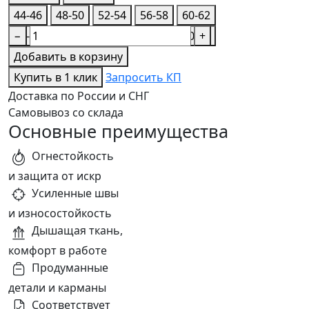
44-46
48-50
52-54
56-58
60-62
44-46
−
48-50
52-54
56-58
60-62
+
Добавить в корзину
Купить в 1 клик
Запросить КП
Доставка по России и СНГ
Самовывоз со склада
Основные преимущества
Огнестойкость
и защита от искр
Усиленные швы
и износостойкость
Дышащая ткань,
комфорт в работе
Продуманные
детали и карманы
Соответствует