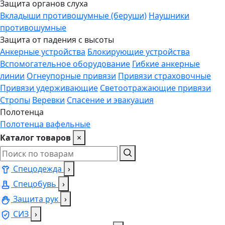
Защита органов слуха
Вкладыши противошумные (беруши)
Наушники
противошумные
Защита от падения с высоты
Анкерные устройства
Блокирующие устройства
Вспомогательное оборудование
Гибкие анкерные
линии
Огнеупорные привязи
Привязи страховочные
Привязи удерживающие
Светоотражающие привязи
Стропы
Веревки
Спасение и эвакуация
Полотенца
Полотенца вафельные
Каталог товаров
×
Спецодежда
›
Спецобувь
›
Защита рук
›
СИЗ
›