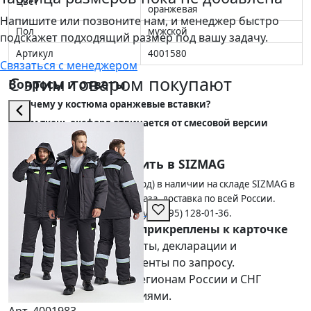
Цвет
оранжевая
Напишите или позвоните нам, и менеджер быстро
Пол
мужской
подскажет подходящий размер под вашу задачу.
Артикул
4001580
Связаться с менеджером
С этим товаром покупают
Вопросы и ответы
Почему у костюма оранжевые вставки?
Чем ткань оксфорд отличается от смесовой версии
костюма ДОРОЖНИК?
Почему выгодно купить в SIZMAG
Костюм ДОРОЖНИК (тк.оксфорд) в наличии на складе SIZMAG в
Москве — отгрузка в день заказа, доставка по всей России.
Работаем с юрлицами по счету: 8 (495) 128-01-36.
Сертификаты пока не прикреплены к карточке
Предоставим сертификаты, декларации и
подтверждающие документы по запросу.
Доставка:
по Москве, регионам России и СНГ
транспортными компаниями.