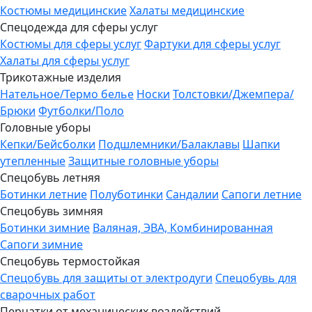
Костюмы медицинские
Халаты медицинские
Спецодежда для сферы услуг
Костюмы для сферы услуг
Фартуки для сферы услуг
Халаты для сферы услуг
Трикотажные изделия
Нательное/Термо белье
Носки
Толстовки/Джемпера/
Брюки
Футболки/Поло
Головные уборы
Кепки/Бейсболки
Подшлемники/Балаклавы
Шапки
утепленные
Защитные головные уборы
Спецобувь летняя
Ботинки летние
Полуботинки
Сандалии
Сапоги летние
Спецобувь зимняя
Ботинки зимние
Валяная, ЭВА, Комбинированная
Сапоги зимние
Спецобувь термостойкая
Спецобувь для защиты от электродуги
Спецобувь для
сварочных работ
Перчатки от механических воздействий