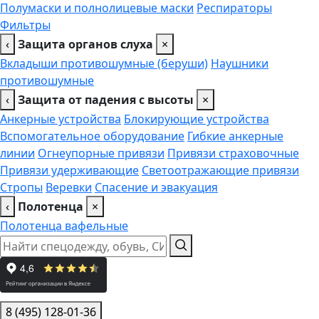
Полумаски и полнолицевые маски
Респираторы
Фильтры
‹
Защита органов слуха
×
Вкладыши противошумные (беруши)
Наушники
противошумные
‹
Защита от падения с высоты
×
Анкерные устройства
Блокирующие устройства
Вспомогательное оборудование
Гибкие анкерные
линии
Огнеупорные привязи
Привязи страховочные
Привязи удерживающие
Светоотражающие привязи
Стропы
Веревки
Спасение и эвакуация
‹
Полотенца
×
Полотенца вафельные
8 (495) 128-01-36