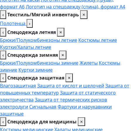
формат А6
Логотип на спецодежду (спина), формат А4
‹
Текстиль/Мягкий инвентарь
×
Полотенца
›
‹
Спецодежда летняя
×
Брюки/Полукомбинезоны летние
Костюмы летние
Куртки/Халаты летние
‹
Спецодежда зимняя
×
Брюки/Полукомбинезоны зимние
Жилеты
Костюмы
зимние
Куртки зимние
‹
Спецодежда защитная
×
Влагозащитная
Защита от кислот и щелочей
Защита от
повышенных температур
Защита от статического
электричества
Защита от термических рисков
электродуги
Сигнальная
Фартуки и нарукавники
защитные
‹
Спецодежда для медицины
×
Костюмы медицинские
Халаты медицинские