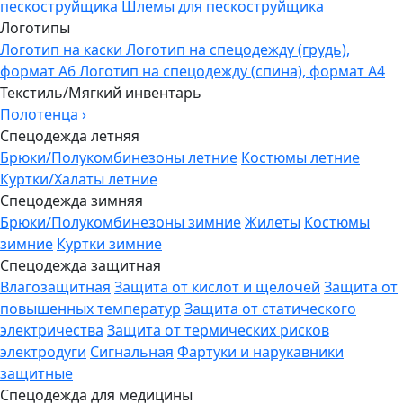
пескоструйщика
Шлемы для пескоструйщика
Логотипы
Логотип на каски
Логотип на спецодежду (грудь),
формат А6
Логотип на спецодежду (спина), формат А4
Текстиль/Мягкий инвентарь
Полотенца
›
Спецодежда летняя
Брюки/Полукомбинезоны летние
Костюмы летние
Куртки/Халаты летние
Спецодежда зимняя
Брюки/Полукомбинезоны зимние
Жилеты
Костюмы
зимние
Куртки зимние
Спецодежда защитная
Влагозащитная
Защита от кислот и щелочей
Защита от
повышенных температур
Защита от статического
электричества
Защита от термических рисков
электродуги
Сигнальная
Фартуки и нарукавники
защитные
Спецодежда для медицины