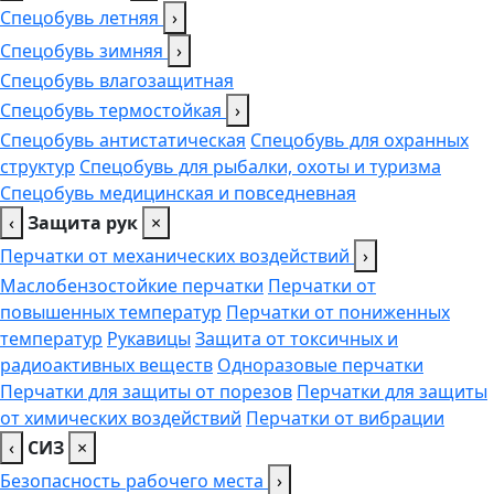
Спецобувь летняя
›
Спецобувь зимняя
›
Спецобувь влагозащитная
Спецобувь термостойкая
›
Спецобувь антистатическая
Спецобувь для охранных
структур
Спецобувь для рыбалки, охоты и туризма
Спецобувь медицинская и повседневная
‹
Защита рук
×
Перчатки от механических воздействий
›
Маслобензостойкие перчатки
Перчатки от
повышенных температур
Перчатки от пониженных
температур
Рукавицы
Защита от токсичных и
радиоактивных веществ
Одноразовые перчатки
Перчатки для защиты от порезов
Перчатки для защиты
от химических воздействий
Перчатки от вибрации
‹
СИЗ
×
Безопасность рабочего места
›