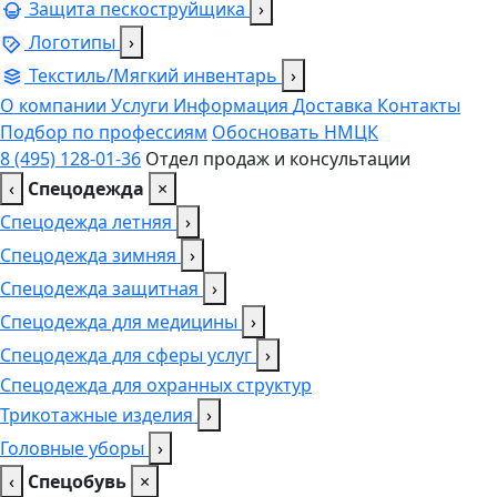
Защита пескоструйщика
›
Логотипы
›
Текстиль/Мягкий инвентарь
›
О компании
Услуги
Информация
Доставка
Контакты
Подбор по профессиям
Обосновать НМЦК
8 (495) 128-01-36
Отдел продаж и консультации
‹
Спецодежда
×
Спецодежда летняя
›
Спецодежда зимняя
›
Спецодежда защитная
›
Спецодежда для медицины
›
Спецодежда для сферы услуг
›
Спецодежда для охранных структур
Трикотажные изделия
›
Головные уборы
›
‹
Спецобувь
×