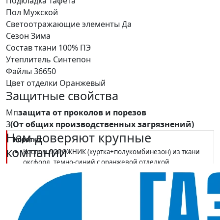
Подкладка
Тафета
Пол
Мужской
Светоотражающие элементы
Да
Сезон
Зима
Состав ткани
100% ПЭ
Утеплитель
Синтепон
Файлы
36650
Цвет отделки
Оранжевый
Защитные свойства
Мп
защита от проколов и порезов
З
(От общих производственных загрязнений)
Нам доверяют крупные
Коротко:
компании
Костюм ДОРОЖНИК (куртка+полукомбинезон) из ткани
оксфорд, темно-синий с оранжевой отделкой
Класс Мп (от проколов и порезов) + З; утеплитель
синтепон 400 г/м2
Допущен к работе в климатических поясах III, I и II
В наличии в SIZMAG (Москва), отгрузка в день заказа