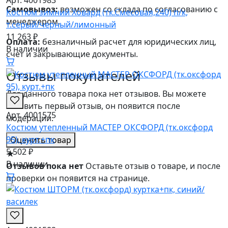
Арт. 4001983
Самовывоз:
возможен со склада по согласованию с
Костюм зимний Ховард (тк.Смесовая,240) п/к,
менеджером.
т.серый/черный/лимонный
11 263 ₽
Оплата:
безналичный расчет для юридических лиц,
В наличии
счет и закрывающие документы.
Отзывы покупателей
Для данного товара пока нет отзывов. Вы можете
оставить первый отзыв, он появится после
Арт. 4001575
модерации.
Костюм утепленный МАСТЕР ОКСФОРД (тк.оксфорд
95), курт.+пк
Оценить товар
5 502 ₽
★
В наличии
Отзывов пока нет
Оставьте отзыв о товаре, и после
проверки он появится на странице.