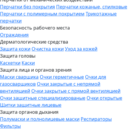
Перчатки без покрытия
Перчатки кожаные, спилковые
Перчатки с полимерным покрытием
Трикотажные
перчатки
Безопасность рабочего места
Ограждения
Дерматологические средства
Защита кожи
Очистка кожи
Уход за кожей
Защита головы
Каскетки
Каски
Защита лица и органов зрения
Маски сварщика
Очки герметичные
Очки для
газосварщиков
Очки закрытые с непрямой
вентиляцией
Очки закрытые с прямой вентиляцией
Очки защитные специализированые
Очки открытые
Щитки защитные лицевые
Защита органов дыхания
Полумаски и полнолицевые маски
Респираторы
Фильтры