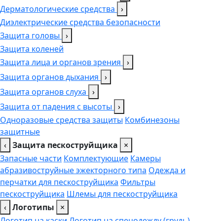
Дерматологические средства
›
Диэлектрические средства безопасности
Защита головы
›
Защита коленей
Защита лица и органов зрения
›
Защита органов дыхания
›
Защита органов слуха
›
Защита от падения с высоты
›
Одноразовые средства защиты
Комбинезоны
защитные
‹
Защита пескоструйщика
×
Запасные части
Комплектующие
Камеры
абразивоструйные эжекторного типа
Одежда и
перчатки для пескоструйщика
Фильтры
пескоструйщика
Шлемы для пескоструйщика
‹
Логотипы
×
Логотип на каски
Логотип на спецодежду (грудь),