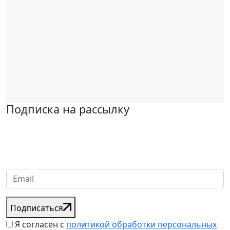
Подписка на рассылку
Надеемся установить хорошие и долгосрочные деловые
отношения с вашей компанией и с нетерпением ждем
получения от вас запросов
Подписаться
Я согласен с
политикой обработки персональных