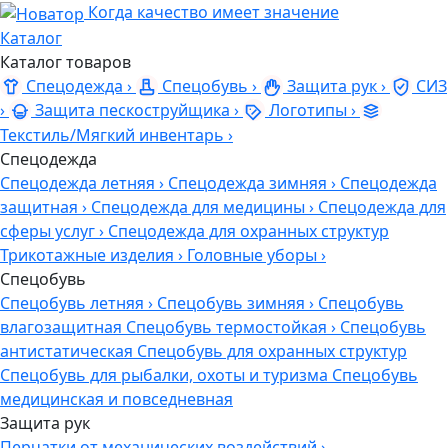
Когда качество имеет значение
Каталог
Каталог товаров
Спецодежда
›
Спецобувь
›
Защита рук
›
СИЗ
›
Защита пескоструйщика
›
Логотипы
›
Текстиль/Мягкий инвентарь
›
Спецодежда
Спецодежда летняя
›
Спецодежда зимняя
›
Спецодежда
защитная
›
Спецодежда для медицины
›
Спецодежда для
сферы услуг
›
Спецодежда для охранных структур
Трикотажные изделия
›
Головные уборы
›
Спецобувь
Спецобувь летняя
›
Спецобувь зимняя
›
Спецобувь
влагозащитная
Спецобувь термостойкая
›
Спецобувь
антистатическая
Спецобувь для охранных структур
Спецобувь для рыбалки, охоты и туризма
Спецобувь
медицинская и повседневная
Защита рук
Перчатки от механических воздействий
›