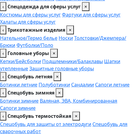
‹
Спецодежда для сферы услуг
×
Костюмы для сферы услуг
Фартуки для сферы услуг
Халаты для сферы услуг
‹
Трикотажные изделия
×
Нательное/Термо белье
Носки
Толстовки/Джемпера/
Брюки
Футболки/Поло
‹
Головные уборы
×
Кепки/Бейсболки
Подшлемники/Балаклавы
Шапки
утепленные
Защитные головные уборы
‹
Спецобувь летняя
×
Ботинки летние
Полуботинки
Сандалии
Сапоги летние
‹
Спецобувь зимняя
×
Ботинки зимние
Валяная, ЭВА, Комбинированная
Сапоги зимние
‹
Спецобувь термостойкая
×
Спецобувь для защиты от электродуги
Спецобувь для
сварочных работ