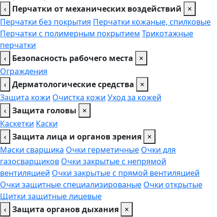
‹
Перчатки от механических воздействий
×
Перчатки без покрытия
Перчатки кожаные, спилковые
Перчатки с полимерным покрытием
Трикотажные
перчатки
‹
Безопасность рабочего места
×
Ограждения
‹
Дерматологические средства
×
Защита кожи
Очистка кожи
Уход за кожей
‹
Защита головы
×
Каскетки
Каски
‹
Защита лица и органов зрения
×
Маски сварщика
Очки герметичные
Очки для
газосварщиков
Очки закрытые с непрямой
вентиляцией
Очки закрытые с прямой вентиляцией
Очки защитные специализированые
Очки открытые
Щитки защитные лицевые
‹
Защита органов дыхания
×