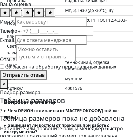
Пропитка
водоотталкивающая
Ваша оценка
Защитные свойства
Мп, З, Тн30 (до -30°С), Ву
★
★
★
★
★
ТР/ТС 019/2011, ГОСТ 12.4.303-
Имя *
Нормативные документы
2016
Телефон
Климатический пояс
III, I, II
E-mail
Светоотражающие
да
элементы
Отзыв
темно-синий, отделка
Цвет
Согласен на обработку персональных данных
васильковая
Отправить отзыв
Пол
мужской
×
Артикул
4001576
Подбор размера
Таблица размеров
Вопросы и ответы
?
Чем ОРИОН отличается от МАСТЕР ОКСФОРД той же
Таблица размеров пока не добавлена
ткани?
Защищает ли костюм от проколов при работе с
Напишите или позвоните нам, и менеджер быстро
инструментом?
подскажет подходящий размер под вашу задачу.