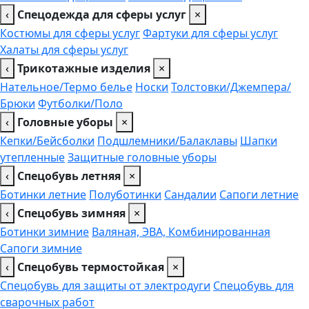
‹
Спецодежда для сферы услуг
×
Костюмы для сферы услуг
Фартуки для сферы услуг
Халаты для сферы услуг
‹
Трикотажные изделия
×
Нательное/Термо белье
Носки
Толстовки/Джемпера/
Брюки
Футболки/Поло
‹
Головные уборы
×
Кепки/Бейсболки
Подшлемники/Балаклавы
Шапки
утепленные
Защитные головные уборы
‹
Спецобувь летняя
×
Ботинки летние
Полуботинки
Сандалии
Сапоги летние
‹
Спецобувь зимняя
×
Ботинки зимние
Валяная, ЭВА, Комбинированная
Сапоги зимние
‹
Спецобувь термостойкая
×
Спецобувь для защиты от электродуги
Спецобувь для
сварочных работ