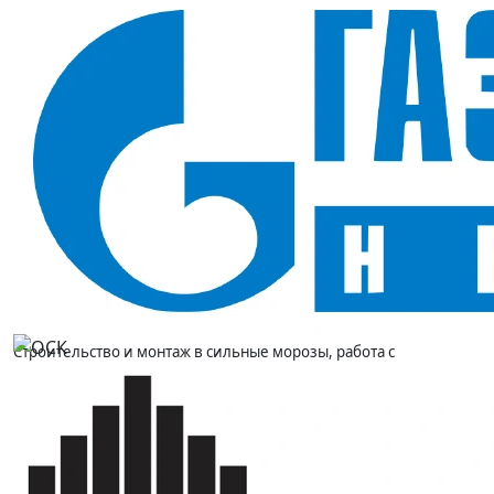
Класс Мп+З+Тн30+Ву — защита от проколов,
загрязнений, холода до -30°С и влаги
Утеплитель синтепон 400 г/м2; допущен к работе в
поясах III, I и II
В наличии в SIZMAG (Москва), отгрузка в день заказа
Костюм утепленный ОРИОН (тк.оксфорд 95), курт.+пк
—
зимний костюм с полным набором защиты: от проколов и
порезов, загрязнений, холода до -30°С и влаги одновременно.
Утеплитель синтепон 400 г/м2 и водоотталкивающая пропитка
на ткани оксфорд делают модель надежной для длительной
работы на морозе.
Назначение и сферы применения
Строительство и монтаж в сильные морозы, работа с
инструментом на улице, промышленные предприятия, склады и
производственные территории зимой.
Ключевые преимущества
Полный набор защиты:
классы Мп, З, Тн30 и Ву закрывают