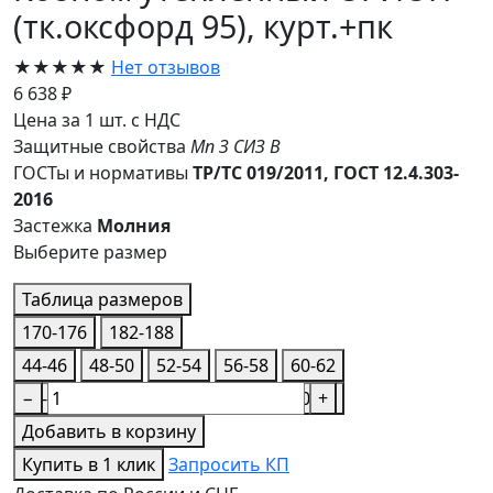
(тк.оксфорд 95), курт.+пк
★★★★★
Нет отзывов
6 638 ₽
Цена за 1 шт. с НДС
Защитные свойства
Мп
З
СИЗ
В
ГОСТы и нормативы
ТР/ТС 019/2011, ГОСТ 12.4.303-
2016
Застежка
Молния
Выберите размер
Таблица размеров
170-176
182-188
44-46
48-50
52-54
56-58
60-62
44-46
−
48-50
52-54
56-58
60-62
+
Добавить в корзину
Купить в 1 клик
Запросить КП