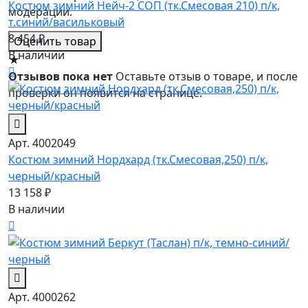
Костюм зимний Нейч-2 СОП (тк.Смесовая 210) п/к,
модерации.
т.синий/васильковый
8 454 ₽
Оценить товар
В наличии
★
Отзывов пока нет
Оставьте отзыв о товаре, и после
проверки он появится на странице.
Арт. 4002049
Костюм зимний Нордхард (тк.Смесовая,250) п/к,
черный/красный
13 158 ₽
В наличии
Арт. 4000262