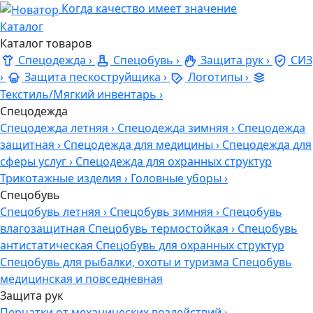
Когда качество имеет значение
Каталог
Каталог товаров
Спецодежда
›
Спецобувь
›
Защита рук
›
СИЗ
›
Защита пескоструйщика
›
Логотипы
›
Текстиль/Мягкий инвентарь
›
Спецодежда
Спецодежда летняя
›
Спецодежда зимняя
›
Спецодежда
защитная
›
Спецодежда для медицины
›
Спецодежда для
сферы услуг
›
Спецодежда для охранных структур
Трикотажные изделия
›
Головные уборы
›
Спецобувь
Спецобувь летняя
›
Спецобувь зимняя
›
Спецобувь
влагозащитная
Спецобувь термостойкая
›
Спецобувь
антистатическая
Спецобувь для охранных структур
Спецобувь для рыбалки, охоты и туризма
Спецобувь
медицинская и повседневная
Защита рук
Перчатки от механических воздействий
›