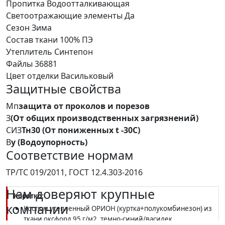
Пропитка
Водоотталкивающая
Светоотражающие элементы
Да
Сезон
Зима
Состав ткани
100% ПЭ
Утеплитель
Синтепон
Файлы
36881
Цвет отделки
Васильковый
Защитные свойства
Мп
защита от проколов и порезов
З
(От общих производственных загрязнений)
СИЗ
Тн30 (От пониженных t -30С)
В
у (Водоупорность)
Соответствие нормам
ТР/ТС 019/2011, ГОСТ 12.4.303-2016
Нам доверяют крупные
Коротко:
компании
Костюм утепленный ОРИОН (куртка+полукомбинезон) из
ткани оксфорд 95 г/м2, темно-синий/василек