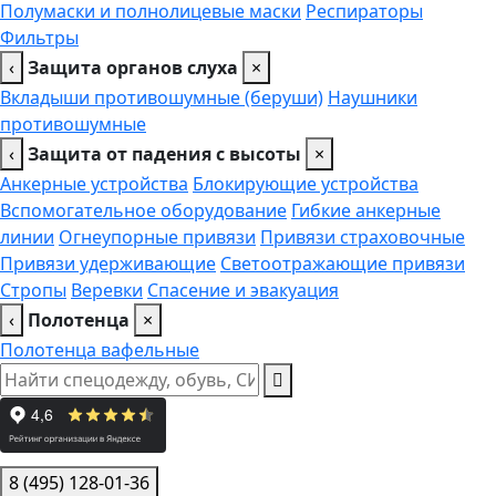
Полумаски и полнолицевые маски
Респираторы
Фильтры
‹
Защита органов слуха
×
Вкладыши противошумные (беруши)
Наушники
противошумные
‹
Защита от падения с высоты
×
Анкерные устройства
Блокирующие устройства
Вспомогательное оборудование
Гибкие анкерные
линии
Огнеупорные привязи
Привязи страховочные
Привязи удерживающие
Светоотражающие привязи
Стропы
Веревки
Спасение и эвакуация
‹
Полотенца
×
Полотенца вафельные
8 (495) 128-01-36