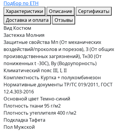
Подбор по ЕТН
Характеристики
Описание
Сертификаты
Доставка и оплата
Отзывы
Вид
Костюм
Застежка
Молния
Защитные свойства
Мп (От механических
воздействий/проколов и порезов), З (От общих
производственных загрязнений), Тн30 (От
пониженных t -30С), Ву (Водоупорность)
Климатический пояс
III, I, II
Комплектность
Куртка + полукомбинезон
Нормативные документы
ТР/ТС 019/2011, ГОСТ
12.4.303-2016
Основной цвет
Темно-синий
Плотность ткани
95 г/м2
Плотность утеплителя
400 г/м2
Подкладка
Тафета
Пол
Мужской