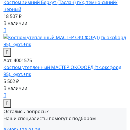
Костюм зимний Беркут (Таслан) п/к, темно-синий/
черный
18 507 ₽
В наличии
Арт. 4001575
Костюм утепленный МАСТЕР ОКСФОРД (тк.оксфорд
95), курт.+пк
5 502 ₽
В наличии
Остались вопросы?
Наши специалисты помогут с подбором