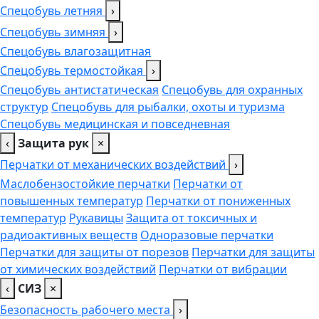
Спецобувь летняя
›
Спецобувь зимняя
›
Спецобувь влагозащитная
Спецобувь термостойкая
›
Спецобувь антистатическая
Спецобувь для охранных
структур
Спецобувь для рыбалки, охоты и туризма
Спецобувь медицинская и повседневная
‹
Защита рук
×
Перчатки от механических воздействий
›
Маслобензостойкие перчатки
Перчатки от
повышенных температур
Перчатки от пониженных
температур
Рукавицы
Защита от токсичных и
радиоактивных веществ
Одноразовые перчатки
Перчатки для защиты от порезов
Перчатки для защиты
от химических воздействий
Перчатки от вибрации
‹
СИЗ
×
Безопасность рабочего места
›