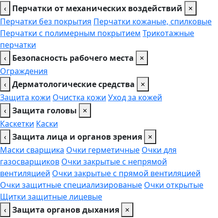
‹
Перчатки от механических воздействий
×
Перчатки без покрытия
Перчатки кожаные, спилковые
Перчатки с полимерным покрытием
Трикотажные
перчатки
‹
Безопасность рабочего места
×
Ограждения
‹
Дерматологические средства
×
Защита кожи
Очистка кожи
Уход за кожей
‹
Защита головы
×
Каскетки
Каски
‹
Защита лица и органов зрения
×
Маски сварщика
Очки герметичные
Очки для
газосварщиков
Очки закрытые с непрямой
вентиляцией
Очки закрытые с прямой вентиляцией
Очки защитные специализированые
Очки открытые
Щитки защитные лицевые
‹
Защита органов дыхания
×