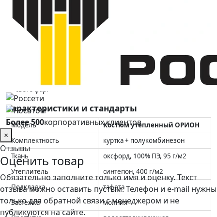
механические риски, загрязнения, холод и влагу;
Защита до -30°С:
класс Тн30 подтвержден
сертификационными испытаниями;
Плотное утепление:
синтепон 400 г/м2 держит тепло всю
смену;
Влагозащита:
водоотталкивающая пропитка не дает ткани
промокать;
Заметность в темноте:
светоотражающие полосы видны в
свете фар.
Характеристики и стандарты
Более 500
корпоративных клиентов
Модель
Костюм утепленный ОРИОН
×
Комплектность
куртка + полукомбинезон
Отзывы
Ткань
оксфорд, 100% ПЭ, 95 г/м2
Оценить товар
Утеплитель
синтепон, 400 г/м2
Обязательно заполните только имя и оценку. Текст
Подкладка
тафета
отзыва можно оставить пустым. Телефон и e-mail нужны
только для обратной связи с менеджером и не
Застежка
молния
публикуются на сайте.