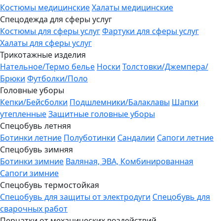
Костюмы медицинские
Халаты медицинские
Спецодежда для сферы услуг
Костюмы для сферы услуг
Фартуки для сферы услуг
Халаты для сферы услуг
Трикотажные изделия
Нательное/Термо белье
Носки
Толстовки/Джемпера/
Брюки
Футболки/Поло
Головные уборы
Кепки/Бейсболки
Подшлемники/Балаклавы
Шапки
утепленные
Защитные головные уборы
Спецобувь летняя
Ботинки летние
Полуботинки
Сандалии
Сапоги летние
Спецобувь зимняя
Ботинки зимние
Валяная, ЭВА, Комбинированная
Сапоги зимние
Спецобувь термостойкая
Спецобувь для защиты от электродуги
Спецобувь для
сварочных работ
Перчатки от механических воздействий