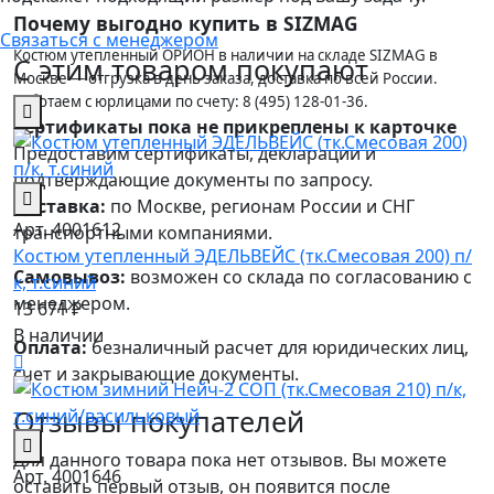
Почему выгодно купить в SIZMAG
Связаться с менеджером
Костюм утепленный ОРИОН в наличии на складе SIZMAG в
С этим товаром покупают
Москве — отгрузка в день заказа, доставка по всей России.
Работаем с юрлицами по счету: 8 (495) 128-01-36.
Сертификаты пока не прикреплены к карточке
Предоставим сертификаты, декларации и
подтверждающие документы по запросу.
Доставка:
по Москве, регионам России и СНГ
Арт. 4001612
транспортными компаниями.
Костюм утепленный ЭДЕЛЬВЕЙС (тк.Смесовая 200) п/
Самовывоз:
возможен со склада по согласованию с
к, т.синий
менеджером.
13 671 ₽
В наличии
Оплата:
безналичный расчет для юридических лиц,
счет и закрывающие документы.
Отзывы покупателей
Для данного товара пока нет отзывов. Вы можете
Арт. 4001646
оставить первый отзыв, он появится после