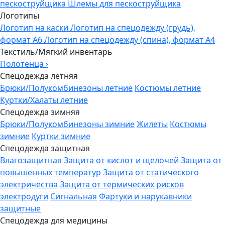
пескоструйщика
Шлемы для пескоструйщика
Логотипы
Логотип на каски
Логотип на спецодежду (грудь),
формат А6
Логотип на спецодежду (спина), формат А4
Текстиль/Мягкий инвентарь
Полотенца
›
Спецодежда летняя
Брюки/Полукомбинезоны летние
Костюмы летние
Куртки/Халаты летние
Спецодежда зимняя
Брюки/Полукомбинезоны зимние
Жилеты
Костюмы
зимние
Куртки зимние
Спецодежда защитная
Влагозащитная
Защита от кислот и щелочей
Защита от
повышенных температур
Защита от статического
электричества
Защита от термических рисков
электродуги
Сигнальная
Фартуки и нарукавники
защитные
Спецодежда для медицины