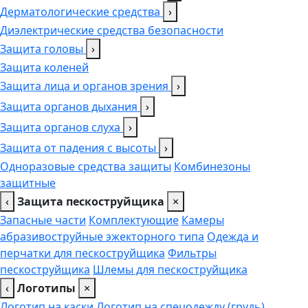
Дерматологические средства
›
Диэлектрические средства безопасности
Защита головы
›
Защита коленей
Защита лица и органов зрения
›
Защита органов дыхания
›
Защита органов слуха
›
Защита от падения с высоты
›
Одноразовые средства защиты
Комбинезоны
защитные
‹
Защита пескоструйщика
×
Запасные части
Комплектующие
Камеры
абразивоструйные эжекторного типа
Одежда и
перчатки для пескоструйщика
Фильтры
пескоструйщика
Шлемы для пескоструйщика
‹
Логотипы
×
Логотип на каски
Логотип на спецодежду (грудь),