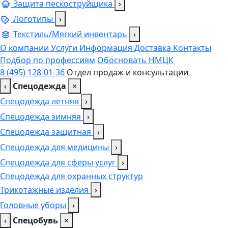
Защита пескоструйщика
›
Логотипы
›
Текстиль/Мягкий инвентарь
›
О компании
Услуги
Информация
Доставка
Контакты
Подбор по профессиям
Обосновать НМЦК
8 (495) 128-01-36
Отдел продаж и консультации
‹
Спецодежда
×
Спецодежда летняя
›
Спецодежда зимняя
›
Спецодежда защитная
›
Спецодежда для медицины
›
Спецодежда для сферы услуг
›
Спецодежда для охранных структур
Трикотажные изделия
›
Головные уборы
›
‹
Спецобувь
×