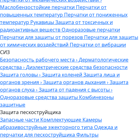
Маслобензостойкие перчатки
Перчатки от
повышенных температур
Перчатки от пониженных
температур
Рукавицы
Защита от токсичных и
радиоактивных веществ
Одноразовые перчатки
Перчатки для защиты от порезов
Перчатки для защиты
от химических воздействий
Перчатки от вибрации
СИЗ
Безопасность рабочего места
›
Дерматологические
средства
›
Диэлектрические средства безопасности
Защита головы
›
Защита коленей
Защита лица и
органов зрения
›
Защита органов дыхания
›
Защита
органов слуха
›
Защита от падения с высоты
›
Одноразовые средства защиты
Комбинезоны
защитные
Защита пескоструйщика
Запасные части
Комплектующие
Камеры
абразивоструйные эжекторного типа
Одежда и
перчатки для пескоструйщика
Фильтры