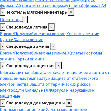
формат А6
Логотип на спецодежду (спина), формат А4
‹
Текстиль/Мягкий инвентарь
×
Полотенца
›
‹
Спецодежда летняя
×
Брюки/Полукомбинезоны летние
Костюмы летние
Куртки/Халаты летние
‹
Спецодежда зимняя
×
Брюки/Полукомбинезоны зимние
Жилеты
Костюмы
зимние
Куртки зимние
‹
Спецодежда защитная
×
Влагозащитная
Защита от кислот и щелочей
Защита от
повышенных температур
Защита от статического
электричества
Защита от термических рисков
электродуги
Сигнальная
Фартуки и нарукавники
защитные
‹
Спецодежда для медицины
×
Костюмы медицинские
Халаты медицинские