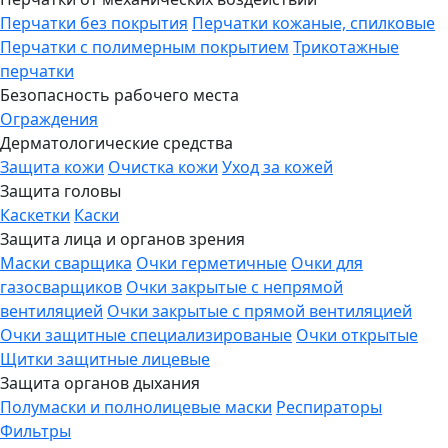
Перчатки без покрытия
Перчатки кожаные, спилковые
Перчатки с полимерным покрытием
Трикотажные
перчатки
Безопасность рабочего места
Ограждения
Дерматологические средства
Защита кожи
Очистка кожи
Уход за кожей
Защита головы
Каскетки
Каски
Защита лица и органов зрения
Маски сварщика
Очки герметичные
Очки для
газосварщиков
Очки закрытые с непрямой
вентиляцией
Очки закрытые с прямой вентиляцией
Очки защитные специализированые
Очки открытые
Щитки защитные лицевые
Защита органов дыхания
Полумаски и полнолицевые маски
Респираторы
Фильтры