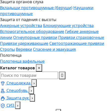
Защита органов слуха
Вкладыши противошумные (беруши)
Наушники
противошумные
Защита от падения с высоты
Анкерные устройства
Блокирующие устройства
Вспомогательное оборудование
Гибкие анкерные
линии
Огнеупорные привязи
Привязи страховочные
Привязи удерживающие
Светоотражающие привязи
Стропы
Веревки
Спасение и эвакуация
Полотенца
Полотенца вафельные
Каталог товаров
×
Спецодежда
›
Спецобувь
›
Защита рук
›
СИЗ
›