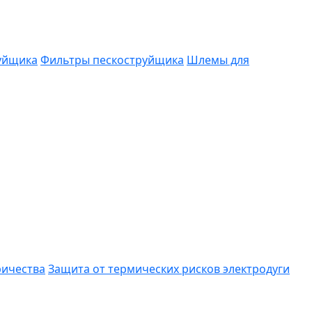
руйщика
Фильтры пескоструйщика
Шлемы для
ричества
Защита от термических рисков электродуги