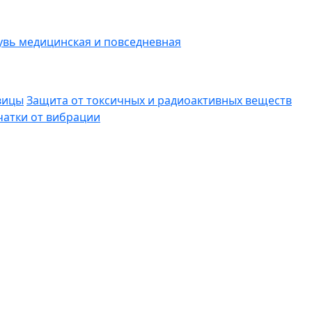
вь медицинская и повседневная
вицы
Защита от токсичных и радиоактивных веществ
атки от вибрации