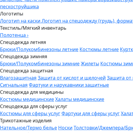
пескоструйщика
Логотипы
Логотип на каски
Логотип на спецодежду (грудь), форма
Текстиль/Мягкий инвентарь
Полотенца
›
Спецодежда летняя
Брюки/Полукомбинезоны летние
Костюмы летние
Куртк
Спецодежда зимняя
Брюки/Полукомбинезоны зимние
Жилеты
Костюмы зим
Спецодежда защитная
Влагозащитная
Защита от кислот и щелочей
Защита от
Сигнальная
Фартуки и нарукавники защитные
Спецодежда для медицины
Костюмы медицинские
Халаты медицинские
Спецодежда для сферы услуг
Костюмы для сферы услуг
Фартуки для сферы услуг
Хала
Трикотажные изделия
Нательное/Термо белье
Носки
Толстовки/Джемпера/Бр