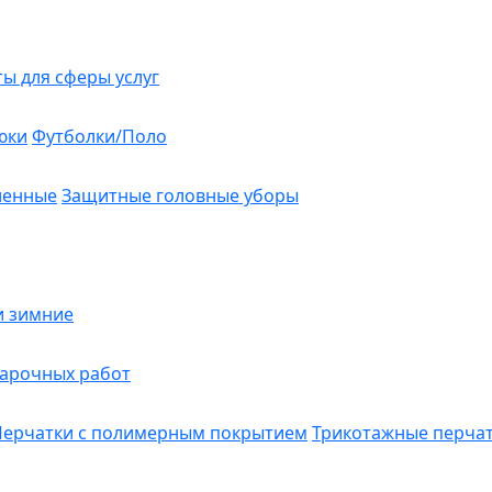
ты для сферы услуг
юки
Футболки/Поло
ленные
Защитные головные уборы
и зимние
варочных работ
Перчатки с полимерным покрытием
Трикотажные перча