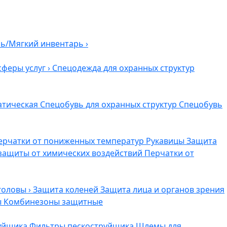
ль/Мягкий инвентарь
›
сферы услуг
›
Спецодежда для охранных структур
атическая
Спецобувь для охранных структур
Спецобувь
ерчатки от пониженных температур
Рукавицы
Защита
защиты от химических воздействий
Перчатки от
головы
›
Защита коленей
Защита лица и органов зрения
ы
Комбинезоны защитные
руйщика
Фильтры пескоструйщика
Шлемы для