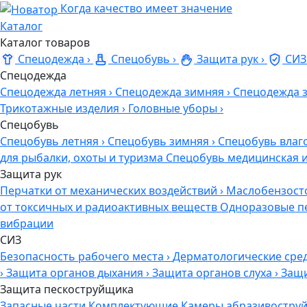
Когда качество имеет значение
Каталог
Каталог товаров
Спецодежда
›
Спецобувь
›
Защита рук
›
СИЗ
Спецодежда
Спецодежда летняя
›
Спецодежда зимняя
›
Спецодежда 
Трикотажные изделия
›
Головные уборы
›
Спецобувь
Спецобувь летняя
›
Спецобувь зимняя
›
Спецобувь влаг
для рыбалки, охоты и туризма
Спецобувь медицинская 
Защита рук
Перчатки от механических воздействий
›
Маслобензост
от токсичных и радиоактивных веществ
Одноразовые п
вибрации
СИЗ
Безопасность рабочего места
›
Дерматологические сре
›
Защита органов дыхания
›
Защита органов слуха
›
Защи
Защита пескоструйщика
Запасные части
Комплектующие
Камеры абразивоструй