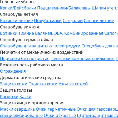
Головные уборы
Кепки/Бейсболки
Подшлемники/Балаклавы
Шапки утеп
Спецобувь летняя
Ботинки летние
Полуботинки
Сандалии
Сапоги летние
Спецобувь зимняя
Ботинки зимние
Валяная, ЭВА, Комбинированная
Сапог
Спецобувь термостойкая
Спецобувь для защиты от электродуги
Спецобувь для с
Перчатки от механических воздействий
Перчатки без покрытия
Перчатки кожаные, спилковые
Безопасность рабочего места
Ограждения
Дерматологические средства
Защита кожи
Очистка кожи
Уход за кожей
Защита головы
Каскетки
Каски
Защита лица и органов зрения
Маски сварщика
Очки герметичные
Очки для газосвар
специализированые
Очки открытые
Щитки защитные л