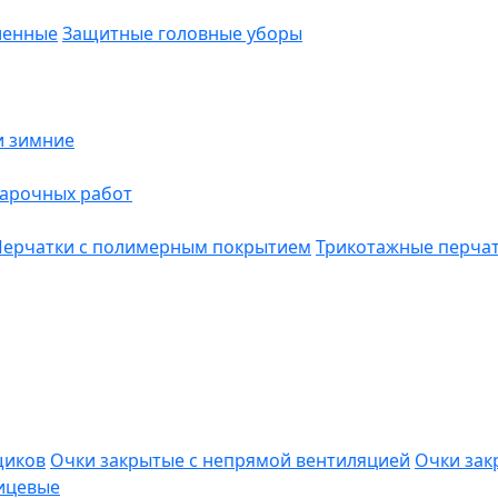
ленные
Защитные головные уборы
и зимние
варочных работ
Перчатки с полимерным покрытием
Трикотажные перча
щиков
Очки закрытые с непрямой вентиляцией
Очки зак
ицевые