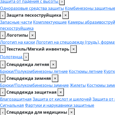
Защита от падения с высоты
›
Одноразовые средства защиты
Комбинезоны защитны
‹
Защита пескоструйщика
×
Запасные части
Комплектующие
Камеры абразивоструй
пескоструйщика
‹
Логотипы
×
Логотип на каски
Логотип на спецодежду (грудь), форма
‹
Текстиль/Мягкий инвентарь
×
Полотенца
›
‹
Спецодежда летняя
×
Брюки/Полукомбинезоны летние
Костюмы летние
Куртк
‹
Спецодежда зимняя
×
Брюки/Полукомбинезоны зимние
Жилеты
Костюмы зим
‹
Спецодежда защитная
×
Влагозащитная
Защита от кислот и щелочей
Защита от
Сигнальная
Фартуки и нарукавники защитные
‹
Спецодежда для медицины
×