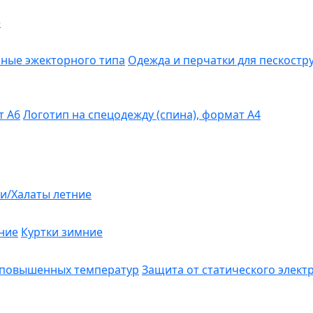
е
ные эжекторного типа
Одежда и перчатки для пескост
т А6
Логотип на спецодежду (спина), формат А4
и/Халаты летние
ние
Куртки зимние
 повышенных температур
Защита от статического элект