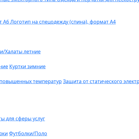
т А6
Логотип на спецодежду (спина), формат А4
и/Халаты летние
ние
Куртки зимние
 повышенных температур
Защита от статического элект
ты для сферы услуг
юки
Футболки/Поло