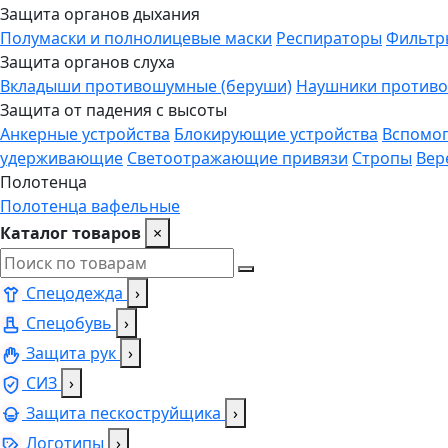
Защита органов дыхания
Полумаски и полнолицевые маски
Респираторы
Фильтр
Защита органов слуха
Вкладыши противошумные (беруши)
Наушники против
Защита от падения с высоты
Анкерные устройства
Блокирующие устройства
Вспомог
удерживающие
Светоотражающие привязи
Стропы
Вер
Полотенца
Полотенца вафельные
Каталог товаров
×
Спецодежда
›
Спецобувь
›
Защита рук
›
СИЗ
›
Защита пескоструйщика
›
Логотипы
›