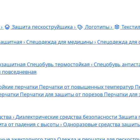
›
Защита пескоструйщика
›
Логотипы
›
Тексти
защитная
›
Спецодежда для медицины
›
Спецодежда для 
озащитная
Спецобувь термостойкая
›
Спецобувь антист
и повседневная
ойкие перчатки
Перчатки от повышенных температур
П
ерчатки
Перчатки для защиты от порезов
Перчатки для 
дства
›
Диэлектрические средства безопасности
Защита 
та от падения с высоты
›
Одноразовые средства защит
ные эжекторного типа
Одежда и перчатки для пескост