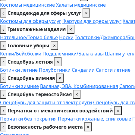
Костюмы медицинские
Халаты медицинские
‹
Спецодежда для сферы услуг
×
Костюмы для сферы услуг
Фартуки для сферы услуг
Хала
‹
Трикотажные изделия
×
Нательное/Термо белье
Носки
Толстовки/Джемпера/Бр
‹
Головные уборы
×
Кепки/Бейсболки
Подшлемники/Балаклавы
Шапки утеп
‹
Спецобувь летняя
×
Ботинки летние
Полуботинки
Сандалии
Сапоги летние
‹
Спецобувь зимняя
×
Ботинки зимние
Валяная, ЭВА, Комбинированная
Сапог
‹
Спецобувь термостойкая
×
Спецобувь для защиты от электродуги
Спецобувь для с
‹
Перчатки от механических воздействий
×
Перчатки без покрытия
Перчатки кожаные, спилковые
‹
Безопасность рабочего места
×