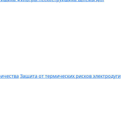
ричества
Защита от термических рисков электродуги