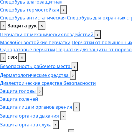
Спецобувь влагозащитная
Спецобувь термостойкая
›
Спецобувь антистатическая
Спецобувь для охранных ст
‹
Защита рук
×
Перчатки от механических воздействий
›
Маслобензостойкие перчатки
Перчатки от повышенных
Одноразовые перчатки
Перчатки для защиты от порезо
‹
СИЗ
×
Безопасность рабочего места
›
Дерматологические средства
›
Диэлектрические средства безопасности
Защита головы
›
Защита коленей
Защита лица и органов зрения
›
Защита органов дыхания
›
Защита органов слуха
›