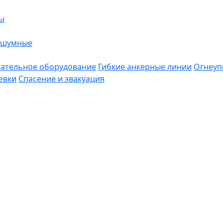
ы
ошумные
ательное оборудование
Гибкие анкерные линии
Огнеуп
евки
Спасение и эвакуация