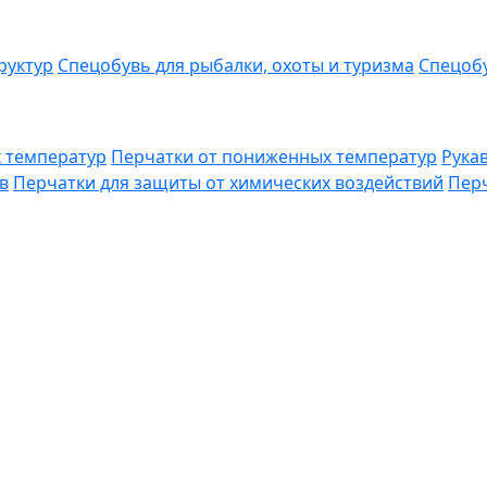
руктур
Спецобувь для рыбалки, охоты и туризма
Спецобу
 температур
Перчатки от пониженных температур
Рука
в
Перчатки для защиты от химических воздействий
Перч