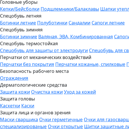
Головные уборы
Кепки/Бейсболки
Подшлемники/Балаклавы
Шапки утеп
Спецобувь летняя
Ботинки летние
Полуботинки
Сандалии
Сапоги летние
Спецобувь зимняя
Ботинки зимние
Валяная, ЭВА, Комбинированная
Сапог
Спецобувь термостойкая
Спецобувь для защиты от электродуги
Спецобувь для с
Перчатки от механических воздействий
Перчатки без покрытия
Перчатки кожаные, спилковые
Безопасность рабочего места
Ограждения
Дерматологические средства
Защита кожи
Очистка кожи
Уход за кожей
Защита головы
Каскетки
Каски
Защита лица и органов зрения
Маски сварщика
Очки герметичные
Очки для газосвар
специализированые
Очки открытые
Щитки защитные л