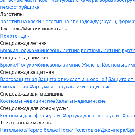
пескоструйщика
Логотипы
Логотип на каски
Логотип на спецодежду (грудь), форма
Текстиль/Мягкий инвентарь
Полотенца
›
Спецодежда летняя
Брюки/Полукомбинезоны летние
Костюмы летние
Куртк
Спецодежда зимняя
Брюки/Полукомбинезоны зимние
Жилеты
Костюмы зим
Спецодежда защитная
Влагозащитная
Защита от кислот и щелочей
Защита от
Сигнальная
Фартуки и нарукавники защитные
Спецодежда для медицины
Костюмы медицинские
Халаты медицинские
Спецодежда для сферы услуг
Костюмы для сферы услуг
Фартуки для сферы услуг
Хала
Трикотажные изделия
Нательное/Термо белье
Носки
Толстовки/Джемпера/Бр