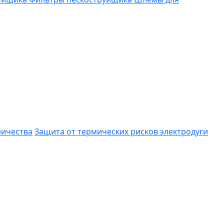
ричества
Защита от термических рисков электродуги