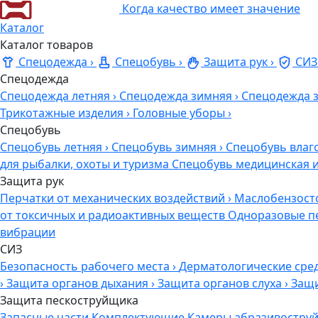
Когда качество имеет значение
Каталог
Каталог товаров
Спецодежда
›
Спецобувь
›
Защита рук
›
СИЗ
Спецодежда
Спецодежда летняя
›
Спецодежда зимняя
›
Спецодежда 
Трикотажные изделия
›
Головные уборы
›
Спецобувь
Спецобувь летняя
›
Спецобувь зимняя
›
Спецобувь влаг
для рыбалки, охоты и туризма
Спецобувь медицинская 
Защита рук
Перчатки от механических воздействий
›
Маслобензост
от токсичных и радиоактивных веществ
Одноразовые п
вибрации
СИЗ
Безопасность рабочего места
›
Дерматологические сре
›
Защита органов дыхания
›
Защита органов слуха
›
Защи
Защита пескоструйщика
Запасные части
Комплектующие
Камеры абразивоструй