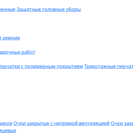
ленные
Защитные головные уборы
и зимние
варочных работ
Перчатки с полимерным покрытием
Трикотажные перча
щиков
Очки закрытые с непрямой вентиляцией
Очки зак
ицевые