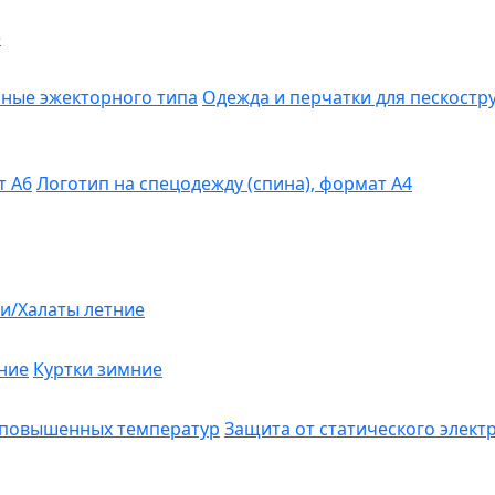
е
ные эжекторного типа
Одежда и перчатки для пескост
т А6
Логотип на спецодежду (спина), формат А4
и/Халаты летние
ние
Куртки зимние
 повышенных температур
Защита от статического элект