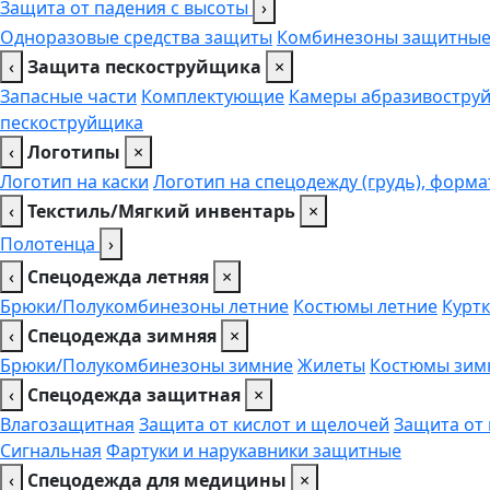
Защита от падения с высоты
›
Одноразовые средства защиты
Комбинезоны защитны
‹
Защита пескоструйщика
×
Запасные части
Комплектующие
Камеры абразивоструй
пескоструйщика
‹
Логотипы
×
Логотип на каски
Логотип на спецодежду (грудь), форма
‹
Текстиль/Мягкий инвентарь
×
Полотенца
›
‹
Спецодежда летняя
×
Брюки/Полукомбинезоны летние
Костюмы летние
Куртк
‹
Спецодежда зимняя
×
Брюки/Полукомбинезоны зимние
Жилеты
Костюмы зим
‹
Спецодежда защитная
×
Влагозащитная
Защита от кислот и щелочей
Защита от
Сигнальная
Фартуки и нарукавники защитные
‹
Спецодежда для медицины
×