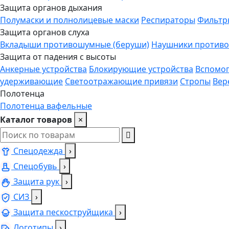
Защита органов дыхания
Полумаски и полнолицевые маски
Респираторы
Фильтр
Защита органов слуха
Вкладыши противошумные (беруши)
Наушники против
Защита от падения с высоты
Анкерные устройства
Блокирующие устройства
Вспомог
удерживающие
Светоотражающие привязи
Стропы
Вер
Полотенца
Полотенца вафельные
Каталог товаров
×
Спецодежда
›
Спецобувь
›
Защита рук
›
СИЗ
›
Защита пескоструйщика
›
Логотипы
›