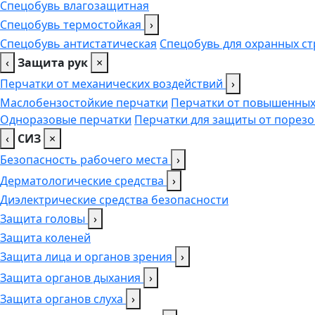
Спецобувь влагозащитная
Спецобувь термостойкая
›
Спецобувь антистатическая
Спецобувь для охранных ст
‹
Защита рук
×
Перчатки от механических воздействий
›
Маслобензостойкие перчатки
Перчатки от повышенных
Одноразовые перчатки
Перчатки для защиты от порезо
‹
СИЗ
×
Безопасность рабочего места
›
Дерматологические средства
›
Диэлектрические средства безопасности
Защита головы
›
Защита коленей
Защита лица и органов зрения
›
Защита органов дыхания
›
Защита органов слуха
›