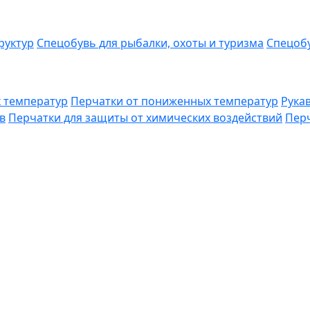
руктур
Спецобувь для рыбалки, охоты и туризма
Спецобу
 температур
Перчатки от пониженных температур
Рука
в
Перчатки для защиты от химических воздействий
Перч