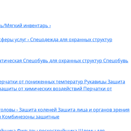
ль/Мягкий инвентарь
›
сферы услуг
›
Спецодежда для охранных структур
атическая
Спецобувь для охранных структур
Спецобувь
ерчатки от пониженных температур
Рукавицы
Защита
защиты от химических воздействий
Перчатки от
головы
›
Защита коленей
Защита лица и органов зрения
ы
Комбинезоны защитные
руйщика
Фильтры пескоструйщика
Шлемы для