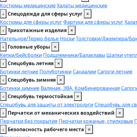
Костюмы медицинские
Халаты медицинские
‹
Спецодежда для сферы услуг
×
Костюмы для сферы услуг
Фартуки для сферы услуг
Хала
‹
Трикотажные изделия
×
Нательное/Термо белье
Носки
Толстовки/Джемпера/Бр
‹
Головные уборы
×
Кепки/Бейсболки
Подшлемники/Балаклавы
Шапки утеп
‹
Спецобувь летняя
×
Ботинки летние
Полуботинки
Сандалии
Сапоги летние
‹
Спецобувь зимняя
×
Ботинки зимние
Валяная, ЭВА, Комбинированная
Сапог
‹
Спецобувь термостойкая
×
Спецобувь для защиты от электродуги
Спецобувь для с
‹
Перчатки от механических воздействий
×
Перчатки без покрытия
Перчатки кожаные, спилковые
‹
Безопасность рабочего места
×