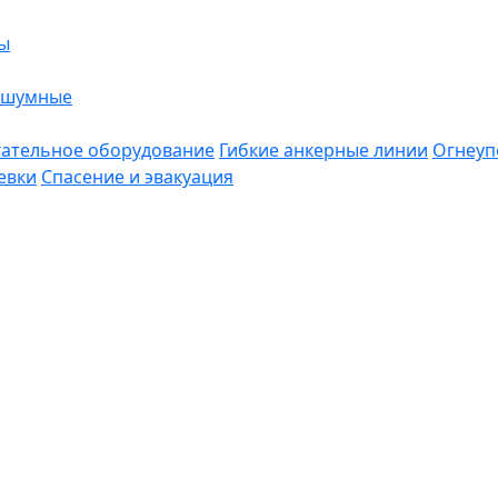
ы
ошумные
ательное оборудование
Гибкие анкерные линии
Огнеуп
евки
Спасение и эвакуация