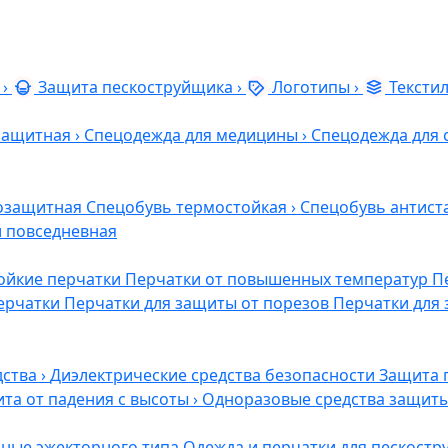
›
Защита пескоструйщика
›
Логотипы
›
Тексти
защитная
›
Спецодежда для медицины
›
Спецодежда для 
озащитная
Спецобувь термостойкая
›
Спецобувь антист
и повседневная
ойкие перчатки
Перчатки от повышенных температур
П
ерчатки
Перчатки для защиты от порезов
Перчатки для 
дства
›
Диэлектрические средства безопасности
Защита 
та от падения с высоты
›
Одноразовые средства защит
ные эжекторного типа
Одежда и перчатки для пескост