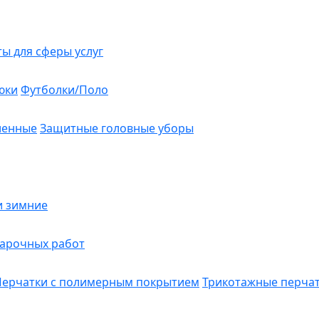
ты для сферы услуг
юки
Футболки/Поло
ленные
Защитные головные уборы
и зимние
варочных работ
Перчатки с полимерным покрытием
Трикотажные перча