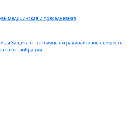
вь медицинская и повседневная
вицы
Защита от токсичных и радиоактивных веществ
атки от вибрации