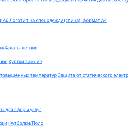
т А6
Логотип на спецодежду (спина), формат А4
и/Халаты летние
ние
Куртки зимние
 повышенных температур
Защита от статического элект
ты для сферы услуг
юки
Футболки/Поло