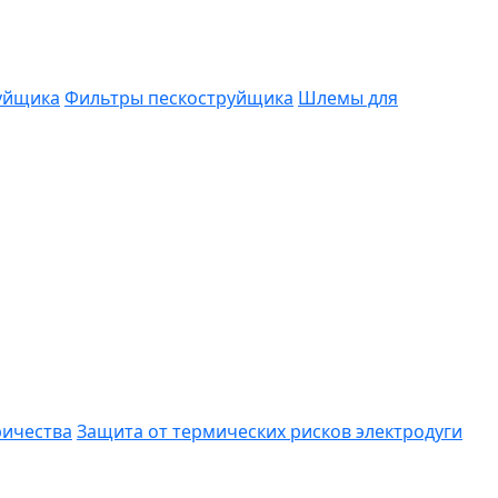
руйщика
Фильтры пескоструйщика
Шлемы для
ричества
Защита от термических рисков электродуги