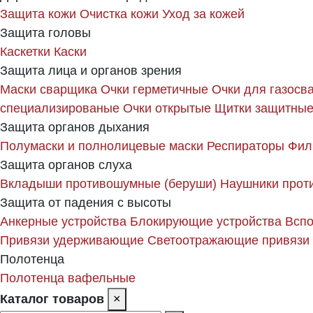
Защита кожи
Очистка кожи
Уход за кожей
Защита головы
Каскетки
Каски
Защита лица и органов зрения
Маски сварщика
Очки герметичные
Очки для газосв
специализированые
Очки открытые
Щитки защитные
Защита органов дыхания
Полумаски и полнолицевые маски
Респираторы
Фил
Защита органов слуха
Вкладыши противошумные (беруши)
Наушники прот
Защита от падения с высоты
Анкерные устройства
Блокирующие устройства
Вспо
Привязи удерживающие
Светоотражающие привязи
Полотенца
Полотенца вафельные
Каталог товаров
×