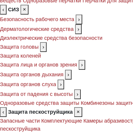
веществ
Одноразовые перчатки
Перчатки для защит
‹
СИЗ
×
Безопасность рабочего места
›
Дерматологические средства
›
Диэлектрические средства безопасности
Защита головы
›
Защита коленей
Защита лица и органов зрения
›
Защита органов дыхания
›
Защита органов слуха
›
Защита от падения с высоты
›
Одноразовые средства защиты
Комбинезоны защит
‹
Защита пескоструйщика
×
Запасные части
Комплектующие
Камеры абразивост
пескоструйщика