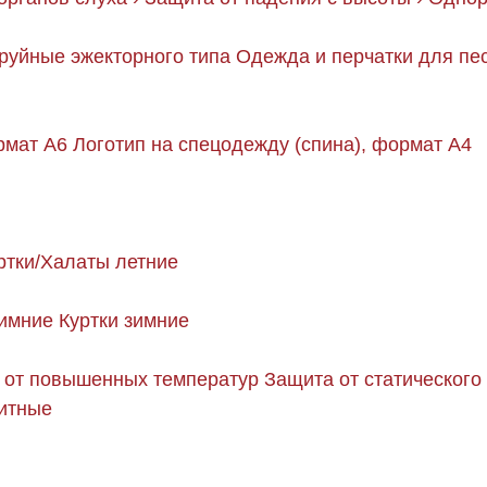
руйные эжекторного типа
Одежда и перчатки для пе
рмат А6
Логотип на спецодежду (спина), формат А4
ртки/Халаты летние
имние
Куртки зимние
 от повышенных температур
Защита от статического
щитные