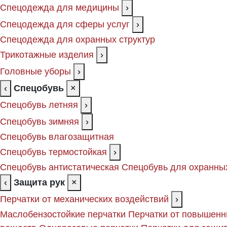
Спецодежда для медицины
›
Спецодежда для сферы услуг
›
Спецодежда для охранных структур
Трикотажные изделия
›
Головные уборы
›
‹
Спецобувь
×
Спецобувь летняя
›
Спецобувь зимняя
›
Спецобувь влагозащитная
Спецобувь термостойкая
›
Спецобувь антистатическая
Спецобувь для охранных
‹
Защита рук
×
Перчатки от механических воздействий
›
Маслобензостойкие перчатки
Перчатки от повышенн