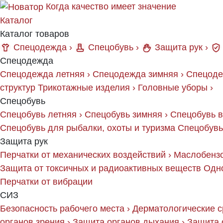
Когда качество имеет значение
Каталог
Каталог товаров
Спецодежда
›
Спецобувь
›
Защита рук
›
Спецодежда
Спецодежда летняя
›
Спецодежда зимняя
›
Спецоде
структур
Трикотажные изделия
›
Головные уборы
›
Спецобувь
Спецобувь летняя
›
Спецобувь зимняя
›
Спецобувь 
Спецобувь для рыбалки, охоты и туризма
Спецобувь
Защита рук
Перчатки от механических воздействий
›
Маслобензо
Защита от токсичных и радиоактивных веществ
Одн
Перчатки от вибрации
СИЗ
Безопасность рабочего места
›
Дерматологические с
органов зрения
›
Защита органов дыхания
›
Защита 