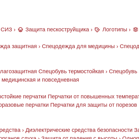
СИЗ
›
Защита пескоструйщика
›
Логотипы
›
жда защитная
›
Спецодежда для медицины
›
Спецод
влагозащитная
Спецобувь термостойкая
›
Спецобувь 
 медицинская и повседневная
стойкие перчатки
Перчатки от повышенных темпера
оразовые перчатки
Перчатки для защиты от порезов
редства
›
Диэлектрические средства безопасности
З
органов слуха
›
Защита от падения с высоты
›
Однор