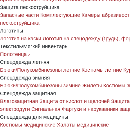
Защита пескоструйщика
Запасные части
Комплектующие
Камеры абразивост
пескоструйщика
Логотипы
Логотип на каски
Логотип на спецодежду (грудь), фо
Текстиль/Мягкий инвентарь
Полотенца
›
Спецодежда летняя
Брюки/Полукомбинезоны летние
Костюмы летние
Ку
Спецодежда зимняя
Брюки/Полукомбинезоны зимние
Жилеты
Костюмы з
Спецодежда защитная
Влагозащитная
Защита от кислот и щелочей
Защита
электродуги
Сигнальная
Фартуки и нарукавники за
Спецодежда для медицины
Костюмы медицинские
Халаты медицинские