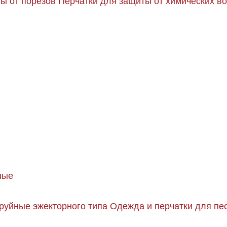
ы от порезов
Перчатки для защиты от химических в
ные
руйные эжекторного типа
Одежда и перчатки для пе