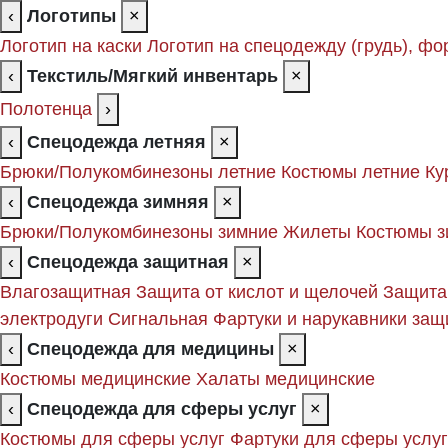
‹
Логотипы
×
Логотип на каски
Логотип на спецодежду (грудь), фо
‹
Текстиль/Мягкий инвентарь
×
Полотенца
›
‹
Спецодежда летняя
×
Брюки/Полукомбинезоны летние
Костюмы летние
Ку
‹
Спецодежда зимняя
×
Брюки/Полукомбинезоны зимние
Жилеты
Костюмы з
‹
Спецодежда защитная
×
Влагозащитная
Защита от кислот и щелочей
Защита
электродуги
Сигнальная
Фартуки и нарукавники за
‹
Спецодежда для медицины
×
Костюмы медицинские
Халаты медицинские
‹
Спецодежда для сферы услуг
×
Костюмы для сферы услуг
Фартуки для сферы услуг