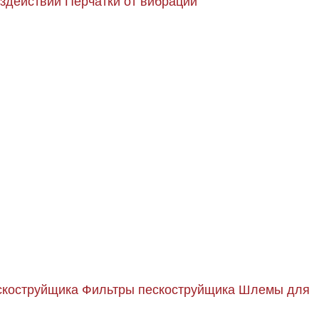
оздействий
Перчатки от вибрации
скоструйщика
Фильтры пескоструйщика
Шлемы для