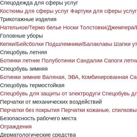
Спецодежда для сферы услуг
Костюмы для сферы услуг
Фартуки для сферы услуг
Трикотажные изделия
Нательное/Термо белье
Носки
Толстовки/Джемпера/
Головные уборы
Кепки/Бейсболки
Подшлемники/Балаклавы
Шапки у
Спецобувь летняя
Ботинки летние
Полуботинки
Сандалии
Сапоги летн
Спецобувь зимняя
Ботинки зимние
Валяная, ЭВА, Комбинированная
Са
Спецобувь термостойкая
Спецобувь для защиты от электродуги
Спецобувь дл
Перчатки от механических воздействий
Перчатки без покрытия
Перчатки кожаные, спилковы
Безопасность рабочего места
Ограждения
Дерматологические средства