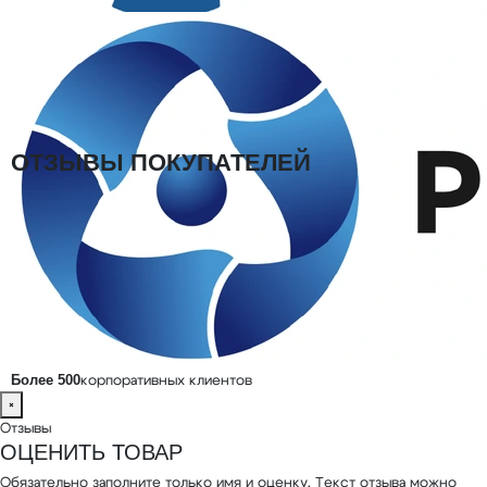
компаниями.
Самовывоз:
возможен со склада по согласованию с
менеджером.
Оплата:
безналичный расчет для юридических лиц, счет и
закрывающие документы.
ОТЗЫВЫ ПОКУПАТЕЛЕЙ
Для данного товара пока нет отзывов. Вы можете оставить первый
отзыв, он появится после модерации.
Оценить товар
★
Отзывов пока нет
Оставьте отзыв о товаре, и после проверки он
появится на странице.
Более 500
корпоративных клиентов
×
Отзывы
ОЦЕНИТЬ ТОВАР
Обязательно заполните только имя и оценку. Текст отзыва можно