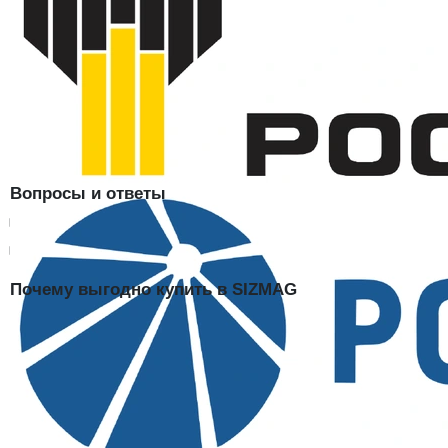
Пол
мужской, унисекс, женский
зима, демисезон,
Сезон
круглогодичный, лето
Цвет
васильковый
Артикул
4001564
Вопросы и ответы
Подходит ли васильковый цвет для женского персонала?
Есть ли документы соответствия на жилет?
Почему выгодно купить в SIZMAG
Жилет СТАНДАРТ в наличии на складе SIZMAG в Москве —
отгрузка в день заказа, доставка по всей России. Работаем с
юрлицами по счёту, спецусловия на опт: 8 (495) 128-01-36.
Сертификаты пока не прикреплены к карточке
Предоставим
сертификаты, декларации и подтверждающие документы по
запросу.
Доставка:
по Москве, регионам России и СНГ транспортными