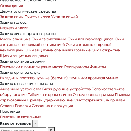
Безопасность рабочего места
Ограждения
Дерматологические средства
Защита кожи
Очистка кожи
Уход за кожей
Защита головы
Каскетки
Каски
Защита лица и органов зрения
Маски сварщика
Очки герметичные
Очки для газосварщиков
Очки
закрытые с непрямой вентиляцией
Очки закрытые с прямой
вентиляцией
Очки защитные специализированые
Очки открытые
Щитки защитные лицевые
Защита органов дыхания
Полумаски и полнолицевые маски
Респираторы
Фильтры
Защита органов слуха
Вкладыши противошумные (беруши)
Наушники противошумные
Защита от падения с высоты
Анкерные устройства
Блокирующие устройства
Вспомогательное
оборудование
Гибкие анкерные линии
Огнеупорные привязи
Привязи
страховочные
Привязи удерживающие
Светоотражающие привязи
Стропы
Веревки
Спасение и эвакуация
Полотенца
Полотенца вафельные
Каталог товаров
×