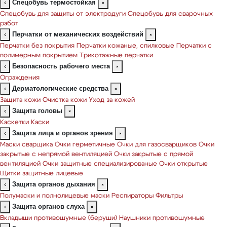
Спецобувь термостойкая
‹
×
Спецобувь для защиты от электродуги
Спецобувь для сварочных
работ
Перчатки от механических воздействий
‹
×
Перчатки без покрытия
Перчатки кожаные, спилковые
Перчатки с
полимерным покрытием
Трикотажные перчатки
Безопасность рабочего места
‹
×
Ограждения
Дерматологические средства
‹
×
Защита кожи
Очистка кожи
Уход за кожей
Защита головы
‹
×
Каскетки
Каски
Защита лица и органов зрения
‹
×
Маски сварщика
Очки герметичные
Очки для газосварщиков
Очки
закрытые с непрямой вентиляцией
Очки закрытые с прямой
вентиляцией
Очки защитные специализированые
Очки открытые
Щитки защитные лицевые
Защита органов дыхания
‹
×
Полумаски и полнолицевые маски
Респираторы
Фильтры
Защита органов слуха
‹
×
Вкладыши противошумные (беруши)
Наушники противошумные