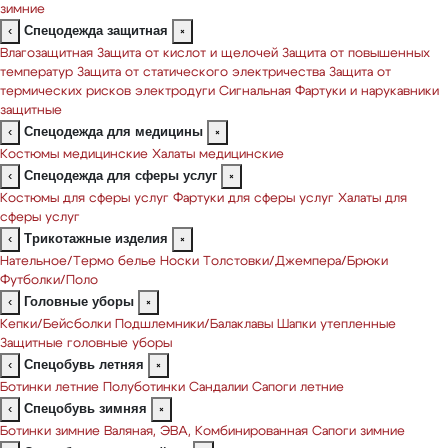
зимние
Спецодежда защитная
‹
×
Влагозащитная
Защита от кислот и щелочей
Защита от повышенных
температур
Защита от статического электричества
Защита от
термических рисков электродуги
Сигнальная
Фартуки и нарукавники
защитные
Спецодежда для медицины
‹
×
Костюмы медицинские
Халаты медицинские
Спецодежда для сферы услуг
‹
×
Костюмы для сферы услуг
Фартуки для сферы услуг
Халаты для
сферы услуг
Трикотажные изделия
‹
×
Нательное/Термо белье
Носки
Толстовки/Джемпера/Брюки
Футболки/Поло
Головные уборы
‹
×
Кепки/Бейсболки
Подшлемники/Балаклавы
Шапки утепленные
Защитные головные уборы
Спецобувь летняя
‹
×
Ботинки летние
Полуботинки
Сандалии
Сапоги летние
Спецобувь зимняя
‹
×
Ботинки зимние
Валяная, ЭВА, Комбинированная
Сапоги зимние