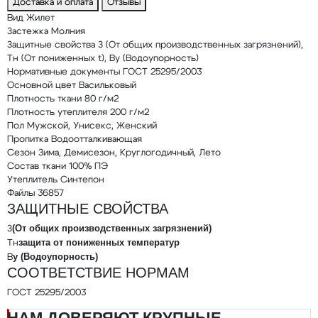
Доставка и оплата
Отзывы
Вид
Жилет
Застежка
Молния
Защитные свойства
З (От общих производственных загрязнений),
Тн (От пониженных t), Ву (Водоупорность)
Нормативные документы
ГОСТ 25295/2003
Основной цвет
Васильковый
Плотность ткани
80 г/м2
Плотность утеплителя
200 г/м2
Пол
Мужской, Унисекс, Женский
Пропитка
Водоотталкивающая
Сезон
Зима, Демисезон, Круглогодичный, Лето
Состав ткани
100% ПЭ
Утеплитель
Синтепон
Файлы
36857
ЗАЩИТНЫЕ СВОЙСТВА
(От общих производственных загрязнений)
З
защита от пониженных температур
Тн
у (Водоупорность)
В
СООТВЕТСТВИЕ НОРМАМ
ГОСТ 25295/2003
НАМ ДОВЕРЯЮТ КРУПНЫЕ