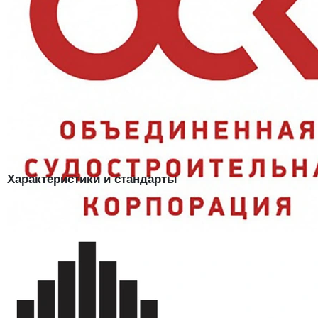
Приятная расцветка:
васильковый цвет визуально мягче
классического тёмно-синего;
Не промокает:
класс Ву и водоотталкивающая пропитка
защищают от влаги;
Защита от загрязнений:
класс З актуален для
производственных работ;
Доступная цена:
одна из самых бюджетных
сертифицированных моделей;
Круглогодичное использование:
подходит для лета,
демисезона и зимы.
Характеристики и стандарты
Модель
Жилет СТАНДАРТ
Ткань
оксфорд, 80 г/м² (100% ПЭ)
Утеплитель
синтепон, 200 г/м²
Застёжка
молния
Защитные свойства
З, Тн, Ву
Нормативные документы
ГОСТ 25295/2003