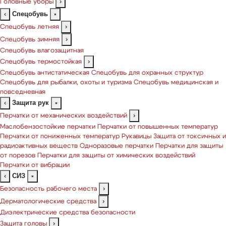
Головные уборы
›
Спецобувь
‹
×
Спецобувь летняя
›
Спецобувь зимняя
›
Спецобувь влагозащитная
Спецобувь термостойкая
›
Спецобувь антистатическая
Спецобувь для охранных структур
Спецобувь для рыбалки, охоты и туризма
Спецобувь медицинская и
повседневная
Защита рук
‹
×
Перчатки от механических воздействий
›
Маслобензостойкие перчатки
Перчатки от повышенных температур
Перчатки от пониженных температур
Рукавицы
Защита от токсичных и
радиоактивных веществ
Одноразовые перчатки
Перчатки для защиты
от порезов
Перчатки для защиты от химических воздействий
Перчатки от вибрации
СИЗ
‹
×
Безопасность рабочего места
›
Дерматологические средства
›
Диэлектрические средства безопасности
Защита головы
›