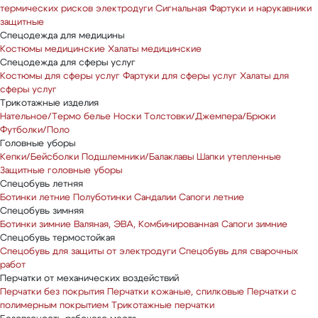
термических рисков электродуги
Сигнальная
Фартуки и нарукавники
защитные
Спецодежда для медицины
Костюмы медицинские
Халаты медицинские
Спецодежда для сферы услуг
Костюмы для сферы услуг
Фартуки для сферы услуг
Халаты для
сферы услуг
Трикотажные изделия
Нательное/Термо белье
Носки
Толстовки/Джемпера/Брюки
Футболки/Поло
Головные уборы
Кепки/Бейсболки
Подшлемники/Балаклавы
Шапки утепленные
Защитные головные уборы
Спецобувь летняя
Ботинки летние
Полуботинки
Сандалии
Сапоги летние
Спецобувь зимняя
Ботинки зимние
Валяная, ЭВА, Комбинированная
Сапоги зимние
Спецобувь термостойкая
Спецобувь для защиты от электродуги
Спецобувь для сварочных
работ
Перчатки от механических воздействий
Перчатки без покрытия
Перчатки кожаные, спилковые
Перчатки с
полимерным покрытием
Трикотажные перчатки