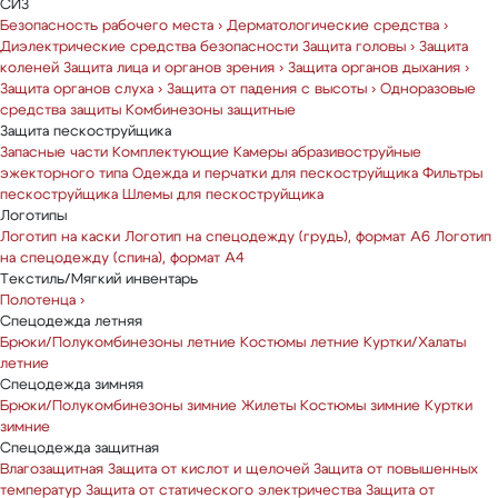
СИЗ
Безопасность рабочего места
›
Дерматологические средства
›
Диэлектрические средства безопасности
Защита головы
›
Защита
коленей
Защита лица и органов зрения
›
Защита органов дыхания
›
Защита органов слуха
›
Защита от падения с высоты
›
Одноразовые
средства защиты
Комбинезоны защитные
Защита пескоструйщика
Запасные части
Комплектующие
Камеры абразивоструйные
эжекторного типа
Одежда и перчатки для пескоструйщика
Фильтры
пескоструйщика
Шлемы для пескоструйщика
Логотипы
Логотип на каски
Логотип на спецодежду (грудь), формат А6
Логотип
на спецодежду (спина), формат А4
Текстиль/Мягкий инвентарь
Полотенца
›
Спецодежда летняя
Брюки/Полукомбинезоны летние
Костюмы летние
Куртки/Халаты
летние
Спецодежда зимняя
Брюки/Полукомбинезоны зимние
Жилеты
Костюмы зимние
Куртки
зимние
Спецодежда защитная
Влагозащитная
Защита от кислот и щелочей
Защита от повышенных
температур
Защита от статического электричества
Защита от