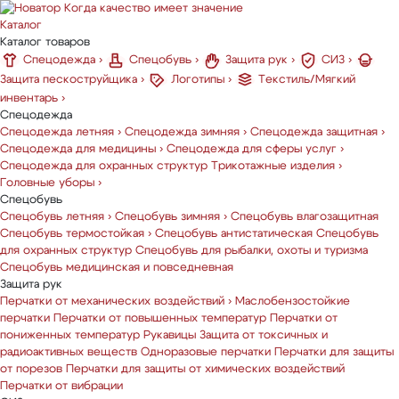
Когда качество имеет значение
Каталог
Каталог товаров
Спецодежда
›
Спецобувь
›
Защита рук
›
СИЗ
›
Защита пескоструйщика
›
Логотипы
›
Текстиль/Мягкий
инвентарь
›
Спецодежда
Спецодежда летняя
›
Спецодежда зимняя
›
Спецодежда защитная
›
Спецодежда для медицины
›
Спецодежда для сферы услуг
›
Спецодежда для охранных структур
Трикотажные изделия
›
Головные уборы
›
Спецобувь
Спецобувь летняя
›
Спецобувь зимняя
›
Спецобувь влагозащитная
Спецобувь термостойкая
›
Спецобувь антистатическая
Спецобувь
для охранных структур
Спецобувь для рыбалки, охоты и туризма
Спецобувь медицинская и повседневная
Защита рук
Перчатки от механических воздействий
›
Маслобензостойкие
перчатки
Перчатки от повышенных температур
Перчатки от
пониженных температур
Рукавицы
Защита от токсичных и
радиоактивных веществ
Одноразовые перчатки
Перчатки для защиты
от порезов
Перчатки для защиты от химических воздействий
Перчатки от вибрации