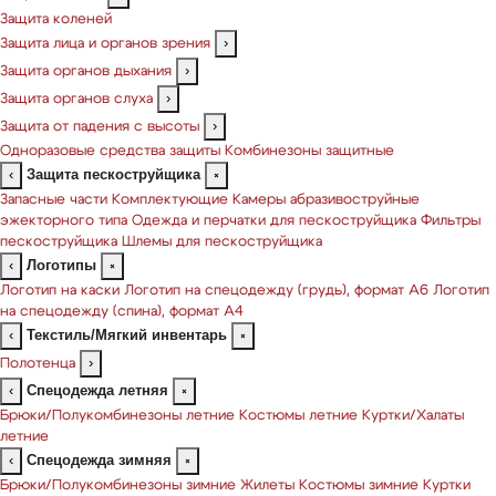
Защита коленей
Защита лица и органов зрения
›
Защита органов дыхания
›
Защита органов слуха
›
Защита от падения с высоты
›
Одноразовые средства защиты
Комбинезоны защитные
Защита пескоструйщика
‹
×
Запасные части
Комплектующие
Камеры абразивоструйные
эжекторного типа
Одежда и перчатки для пескоструйщика
Фильтры
пескоструйщика
Шлемы для пескоструйщика
Логотипы
‹
×
Логотип на каски
Логотип на спецодежду (грудь), формат А6
Логотип
на спецодежду (спина), формат А4
Текстиль/Мягкий инвентарь
‹
×
Полотенца
›
Спецодежда летняя
‹
×
Брюки/Полукомбинезоны летние
Костюмы летние
Куртки/Халаты
летние
Спецодежда зимняя
‹
×
Брюки/Полукомбинезоны зимние
Жилеты
Костюмы зимние
Куртки