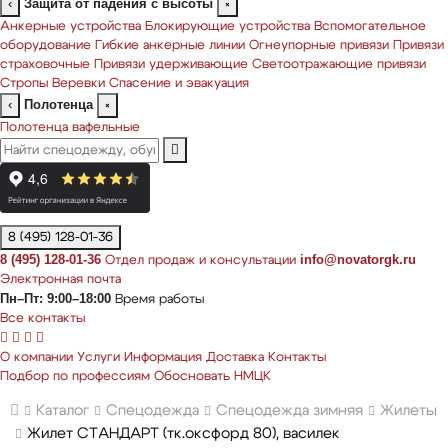
Защита от падения с высоты
‹
×
Анкерные устройства
Блокирующие устройства
Вспомогательное
оборудование
Гибкие анкерные линии
Огнеупорные привязи
Привязи
страховочные
Привязи удерживающие
Светоотражающие привязи
Стропы
Веревки
Спасение и эвакуация
Полотенца
‹
×
Полотенца вафельные
8 (495) 128-01-36
8 (495) 128-01-36
info@novatorgk.ru
Отдел продаж и консультации
Электронная почта
Пн–Пт: 9:00–18:00
Время работы
Все контакты
О компании
Услуги
Информация
Доставка
Контакты
Подбор по профессиям
Обосновать НМЦК
Каталог
Спецодежда
Спецодежда зимняя
Жилеты
Жилет СТАНДАРТ (тк.оксфорд 80), василек