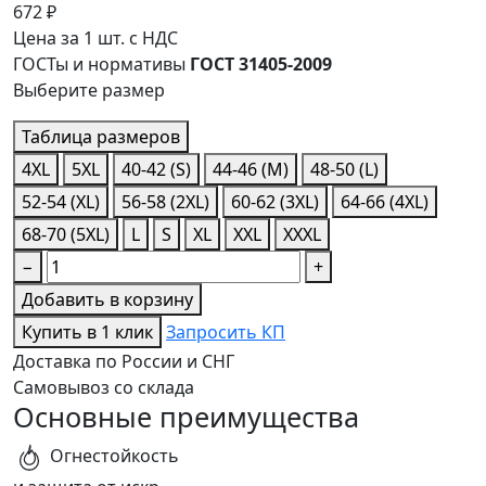
672 ₽
Цена за 1 шт. с НДС
ГОСТы и нормативы
ГОСТ 31405-2009
Выберите размер
Таблица размеров
4XL
5XL
40-42 (S)
44-46 (M)
48-50 (L)
52-54 (XL)
56-58 (2XL)
60-62 (3XL)
64-66 (4XL)
68-70 (5XL)
L
S
XL
XXL
XXXL
−
+
Добавить в корзину
Купить в 1 клик
Запросить КП
Доставка по России и СНГ
Самовывоз со склада
Основные преимущества
Огнестойкость