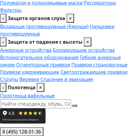
Полумаски и полнолицевые маски
Респираторы
Фильтры
‹
Защита органов слуха
×
Вкладыши противошумные (беруши)
Наушники
противошумные
‹
Защита от падения с высоты
×
Анкерные устройства
Блокирующие устройства
Вспомогательное оборудование
Гибкие анкерные
линии
Огнеупорные привязи
Привязи страховочные
Привязи удерживающие
Светоотражающие привязи
Стропы
Веревки
Спасение и эвакуация
‹
Полотенца
×
Полотенца вафельные
8 (495) 128-01-36