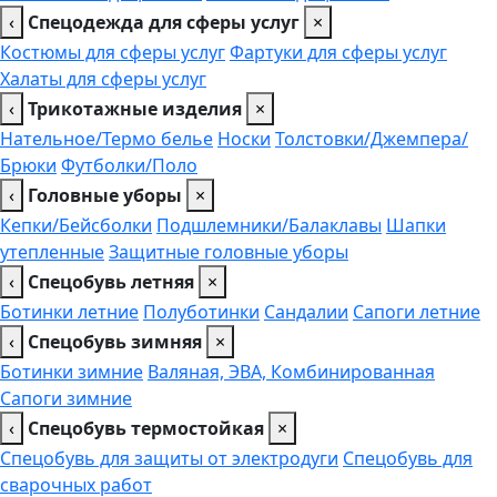
‹
Спецодежда для сферы услуг
×
Костюмы для сферы услуг
Фартуки для сферы услуг
Халаты для сферы услуг
‹
Трикотажные изделия
×
Нательное/Термо белье
Носки
Толстовки/Джемпера/
Брюки
Футболки/Поло
‹
Головные уборы
×
Кепки/Бейсболки
Подшлемники/Балаклавы
Шапки
утепленные
Защитные головные уборы
‹
Спецобувь летняя
×
Ботинки летние
Полуботинки
Сандалии
Сапоги летние
‹
Спецобувь зимняя
×
Ботинки зимние
Валяная, ЭВА, Комбинированная
Сапоги зимние
‹
Спецобувь термостойкая
×
Спецобувь для защиты от электродуги
Спецобувь для
сварочных работ