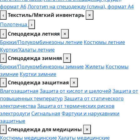
формат А6
Логотип на спецодежду (спина), формат А4
‹
Текстиль/Мягкий инвентарь
×
Полотенца
›
‹
Спецодежда летняя
×
Брюки/Полукомбинезоны летние
Костюмы летние
Куртки/Халаты летние
‹
Спецодежда зимняя
×
Брюки/Полукомбинезоны зимние
Жилеты
Костюмы
зимние
Куртки зимние
‹
Спецодежда защитная
×
Влагозащитная
Защита от кислот и щелочей
Защита от
повышенных температур
Защита от статического
электричества
Защита от термических рисков
электродуги
Сигнальная
Фартуки и нарукавники
защитные
‹
Спецодежда для медицины
×
Костюмы медицинские
Халаты медицинские