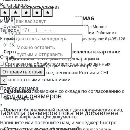
Ваша оценка
Какая плотность у ткани?
★
★
★
★
★
Почему выгодно купить в SIZMAG
Имя *
Футболка синяя в наличии на складе SIZMAG в Москве —
Телефон
отгрузка в день заказа, доставка по всей России. Работаем с
E-mail
юрлицами по счёту, готовим документы для закупок: 8 (495) 128-
01-36.
Сертификаты пока не прикреплены к карточке
Отзыв
Предоставим сертификаты, декларации и
Согласен на обработку персональных данных
подтверждающие документы по запросу.
Отправить отзыв
Доставка:
по Москве, регионам России и СНГ
транспортными компаниями.
×
Подбор размера
Самовывоз:
возможен со склада по согласованию с
Таблица размеров
менеджером.
?
Оплата:
безналичный расчет для юридических лиц,
Таблица размеров пока не добавлена
счет и закрывающие документы.
Напишите или позвоните нам, и менеджер быстро
Отзывы покупателей
подскажет подходящий размер под вашу задачу.