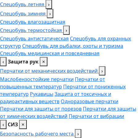
Спецобувь летняя
›
Спецобувь зимняя
›
Спецобувь влагозащитная
Спецобувь термостойкая
›
Спецобувь антистатическая
Спецобувь для охранных
структур
Спецобувь для рыбалки, охоты и туризма
Спецобувь медицинская и повседневная
‹
Защита рук
×
Перчатки от механических воздействий
›
Маслобензостойкие перчатки
Перчатки от
повышенных температур
Перчатки от пониженных
температур
Рукавицы
Защита от токсичных и
радиоактивных веществ
Одноразовые перчатки
Перчатки для защиты от порезов
Перчатки для защиты
от химических воздействий
Перчатки от вибрации
‹
СИЗ
×
Безопасность рабочего места
›