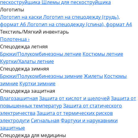
пескоструйщика
Шлемы для пескоструйщика
Логотипы
Логотип на каски
Логотип на спецодежду (грудь),
формат А6
Логотип на спецодежду (спина), формат А4
Текстиль/Мягкий инвентарь
Полотенца
›
Спецодежда летняя
Брюки/Полукомбинезоны летние
Костюмы летние
Куртки/Халаты летние
Спецодежда зимняя
Брюки/Полукомбинезоны зимние
Жилеты
Костюмы
зимние
Куртки зимние
Спецодежда защитная
Влагозащитная
Защита от кислот и щелочей
Защита от
повышенных температур
Защита от статического
электричества
Защита от термических рисков
электродуги
Сигнальная
Фартуки и нарукавники
защитные
Спецодежда для медицины