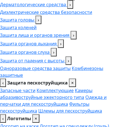
Дерматологические средства
›
Диэлектрические средства безопасности
Защита головы
›
Защита коленей
Защита лица и органов зрения
›
Защита органов дыхания
›
Защита органов слуха
›
Защита от падения с высоты
›
Одноразовые средства защиты
Комбинезоны
защитные
‹
Защита пескоструйщика
×
Запасные части
Комплектующие
Камеры
абразивоструйные эжекторного типа
Одежда и
перчатки для пескоструйщика
Фильтры
пескоструйщика
Шлемы для пескоструйщика
‹
Логотипы
×
Логотип на каски
Логотип на спецодежду (грудь),