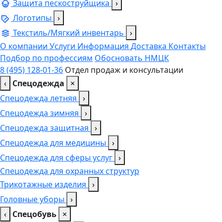
Защита пескоструйщика
›
Логотипы
›
Текстиль/Мягкий инвентарь
›
О компании
Услуги
Информация
Доставка
Контакты
Подбор по профессиям
Обосновать НМЦК
8 (495) 128-01-36
Отдел продаж и консультации
‹
Спецодежда
×
Спецодежда летняя
›
Спецодежда зимняя
›
Спецодежда защитная
›
Спецодежда для медицины
›
Спецодежда для сферы услуг
›
Спецодежда для охранных структур
Трикотажные изделия
›
Головные уборы
›
‹
Спецобувь
×