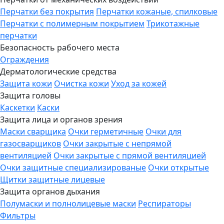
Перчатки без покрытия
Перчатки кожаные, спилковые
Перчатки с полимерным покрытием
Трикотажные
перчатки
Безопасность рабочего места
Ограждения
Дерматологические средства
Защита кожи
Очистка кожи
Уход за кожей
Защита головы
Каскетки
Каски
Защита лица и органов зрения
Маски сварщика
Очки герметичные
Очки для
газосварщиков
Очки закрытые с непрямой
вентиляцией
Очки закрытые с прямой вентиляцией
Очки защитные специализированые
Очки открытые
Щитки защитные лицевые
Защита органов дыхания
Полумаски и полнолицевые маски
Респираторы
Фильтры