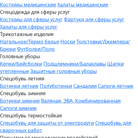
Костюмы медицинские
Халаты медицинские
Спецодежда для сферы услуг
Костюмы для сферы услуг
Фартуки для сферы услуг
Халаты для сферы услуг
Трикотажные изделия
Нательное/Термо белье
Носки
Толстовки/Джемпера/
Брюки
Футболки/Поло
Головные уборы
Кепки/Бейсболки
Подшлемники/Балаклавы
Шапки
утепленные
Защитные головные уборы
Спецобувь летняя
Ботинки летние
Полуботинки
Сандалии
Сапоги летние
Спецобувь зимняя
Ботинки зимние
Валяная, ЭВА, Комбинированная
Сапоги зимние
Спецобувь термостойкая
Спецобувь для защиты от электродуги
Спецобувь для
сварочных работ
Перчатки от механических воздействий