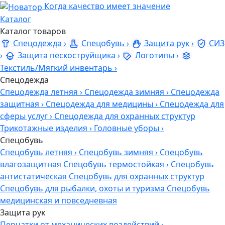
Когда качество имеет значение
Каталог
Каталог товаров
Спецодежда
›
Спецобувь
›
Защита рук
›
СИЗ
›
Защита пескоструйщика
›
Логотипы
›
Текстиль/Мягкий инвентарь
›
Спецодежда
Спецодежда летняя
›
Спецодежда зимняя
›
Спецодежда
защитная
›
Спецодежда для медицины
›
Спецодежда для
сферы услуг
›
Спецодежда для охранных структур
Трикотажные изделия
›
Головные уборы
›
Спецобувь
Спецобувь летняя
›
Спецобувь зимняя
›
Спецобувь
влагозащитная
Спецобувь термостойкая
›
Спецобувь
антистатическая
Спецобувь для охранных структур
Спецобувь для рыбалки, охоты и туризма
Спецобувь
медицинская и повседневная
Защита рук
Перчатки от механических воздействий
›