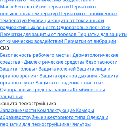
Маслобензостойкие перчатки
Перчатки от
повышенных температур
Перчатки от пониженных
температур
Рукавицы
Защита от токсичных и
радиоактивных веществ
Одноразовые перчатки
Перчатки для защиты от порезов
Перчатки для защиты
от химических воздействий
Перчатки от вибрации
СИЗ
Безопасность рабочего места
›
Дерматологические
средства
›
Диэлектрические средства безопасности
Защита головы
›
Защита коленей
Защита лица и
органов зрения
›
Защита органов дыхания
›
Защита
органов слуха
›
Защита от падения с высоты
›
Одноразовые средства защиты
Комбинезоны
защитные
Защита пескоструйщика
Запасные части
Комплектующие
Камеры
абразивоструйные эжекторного типа
Одежда и
перчатки для пескоструйщика
Фильтры