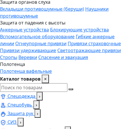
Защита органов слуха
Вкладыши противошумные (беруши)
Наушники
противошумные
Защита от падения с высоты
Анкерные устройства
Блокирующие устройства
Вспомогательное оборудование
Гибкие анкерные
линии
Огнеупорные привязи
Привязи страховочные
Привязи удерживающие
Светоотражающие привязи
Стропы
Веревки
Спасение и эвакуация
Полотенца
Полотенца вафельные
Каталог товаров
×
Спецодежда
›
Спецобувь
›
Защита рук
›
СИЗ
›