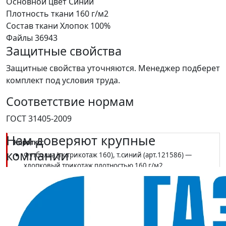
Основной цвет
Синий
Плотность ткани
160 г/м2
Состав ткани
Хлопок 100%
Файлы
36943
Защитные свойства
Защитные свойства уточняются. Менеджер подберет
комплект под условия труда.
Соответствие нормам
ГОСТ 31405-2009
Нам доверяют крупные
Коротко:
компании
Футболка (тк.трикотаж 160), т.синий (арт.121586) —
хлопковый трикотаж плотностью 160 г/м2
Состав — хлопок 100%; соответствует ГОСТ 31405-2009
Классический тёмный оттенок, сочетается с любой
спецодеждой
В наличии в SIZMAG (Москва), отгрузка в день заказа