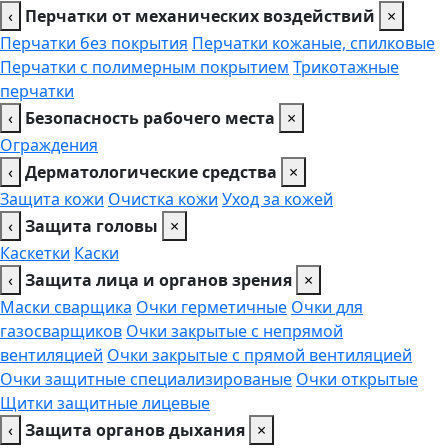
‹
Перчатки от механических воздействий
×
Перчатки без покрытия
Перчатки кожаные, спилковые
Перчатки с полимерным покрытием
Трикотажные
перчатки
‹
Безопасность рабочего места
×
Ограждения
‹
Дерматологические средства
×
Защита кожи
Очистка кожи
Уход за кожей
‹
Защита головы
×
Каскетки
Каски
‹
Защита лица и органов зрения
×
Маски сварщика
Очки герметичные
Очки для
газосварщиков
Очки закрытые с непрямой
вентиляцией
Очки закрытые с прямой вентиляцией
Очки защитные специализированые
Очки открытые
Щитки защитные лицевые
‹
Защита органов дыхания
×