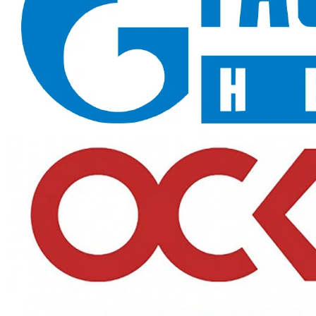
Футболка (тк.трикотаж 160), т.синий (арт.121586)
—
универсальная хлопковая футболка тёмно-синего оттенка,
который практично смотрится под любую верхнюю спецодежду
и не требует подбора под конкретный комплект. Трикотаж
плотностью 160 г/м2 из 100% хлопка удобен для ежедневной
носки на смене.
Назначение и сферы применения
Форма для производственного персонала, водителей и
логистов, поддёвка под куртки и комбинезоны в межсезонье,
повседневная рабочая одежда офисных и технических
сотрудников. Тёмно-синий цвет универсален и практичен в
ежедневной эксплуатации, не требует подбора под конкретный
комплект формы.
Ключевые преимущества
Практичный цвет:
синий не так маркий, как светлые тона, и
хорошо сочетается с курткой или комбинезоном;
100% хлопок:
ткань дышит и не электризуется при
физической активности;