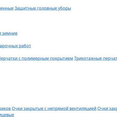
ленные
Защитные головные уборы
и зимние
варочных работ
Перчатки с полимерным покрытием
Трикотажные перча
щиков
Очки закрытые с непрямой вентиляцией
Очки зак
ицевые