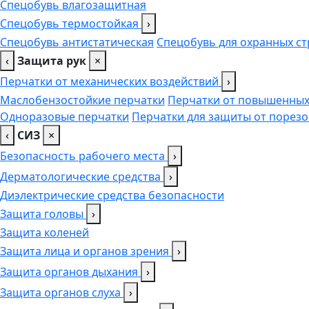
Спецобувь влагозащитная
Спецобувь термостойкая
›
Спецобувь антистатическая
Спецобувь для охранных ст
‹
Защита рук
×
Перчатки от механических воздействий
›
Маслобензостойкие перчатки
Перчатки от повышенных
Одноразовые перчатки
Перчатки для защиты от порезо
‹
СИЗ
×
Безопасность рабочего места
›
Дерматологические средства
›
Диэлектрические средства безопасности
Защита головы
›
Защита коленей
Защита лица и органов зрения
›
Защита органов дыхания
›
Защита органов слуха
›