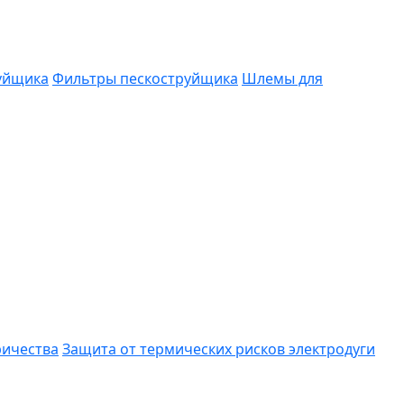
руйщика
Фильтры пескоструйщика
Шлемы для
ричества
Защита от термических рисков электродуги