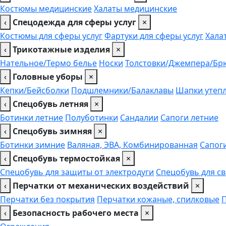
Костюмы медицинские
Халаты медицинские
‹
Спецодежда для сферы услуг
×
Костюмы для сферы услуг
Фартуки для сферы услуг
Хала
‹
Трикотажные изделия
×
Нательное/Термо белье
Носки
Толстовки/Джемпера/Бр
‹
Головные уборы
×
Кепки/Бейсболки
Подшлемники/Балаклавы
Шапки утеп
‹
Спецобувь летняя
×
Ботинки летние
Полуботинки
Сандалии
Сапоги летние
‹
Спецобувь зимняя
×
Ботинки зимние
Валяная, ЭВА, Комбинированная
Сапог
‹
Спецобувь термостойкая
×
Спецобувь для защиты от электродуги
Спецобувь для с
‹
Перчатки от механических воздействий
×
Перчатки без покрытия
Перчатки кожаные, спилковые
‹
Безопасность рабочего места
×