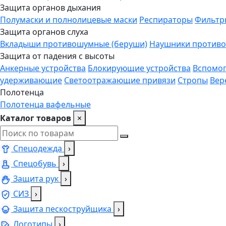
Защита органов дыхания
Полумаски и полнолицевые маски
Респираторы
Фильтр
Защита органов слуха
Вкладыши противошумные (беруши)
Наушники против
Защита от падения с высоты
Анкерные устройства
Блокирующие устройства
Вспомог
удерживающие
Светоотражающие привязи
Стропы
Вер
Полотенца
Полотенца вафельные
Каталог товаров
×
Спецодежда
›
Спецобувь
›
Защита рук
›
СИЗ
›
Защита пескоструйщика
›
Логотипы
›