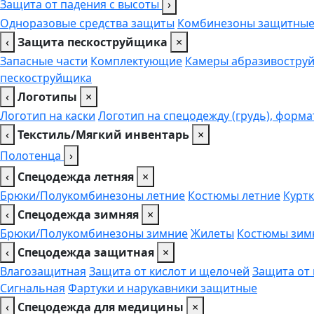
Защита от падения с высоты
›
Одноразовые средства защиты
Комбинезоны защитны
‹
Защита пескоструйщика
×
Запасные части
Комплектующие
Камеры абразивоструй
пескоструйщика
‹
Логотипы
×
Логотип на каски
Логотип на спецодежду (грудь), форма
‹
Текстиль/Мягкий инвентарь
×
Полотенца
›
‹
Спецодежда летняя
×
Брюки/Полукомбинезоны летние
Костюмы летние
Куртк
‹
Спецодежда зимняя
×
Брюки/Полукомбинезоны зимние
Жилеты
Костюмы зим
‹
Спецодежда защитная
×
Влагозащитная
Защита от кислот и щелочей
Защита от
Сигнальная
Фартуки и нарукавники защитные
‹
Спецодежда для медицины
×