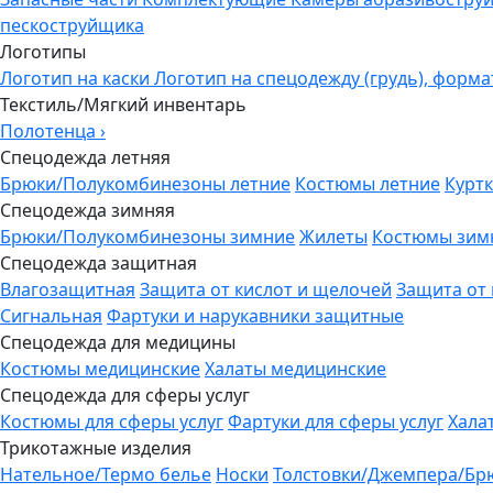
пескоструйщика
Логотипы
Логотип на каски
Логотип на спецодежду (грудь), форма
Текстиль/Мягкий инвентарь
Полотенца
›
Спецодежда летняя
Брюки/Полукомбинезоны летние
Костюмы летние
Куртк
Спецодежда зимняя
Брюки/Полукомбинезоны зимние
Жилеты
Костюмы зим
Спецодежда защитная
Влагозащитная
Защита от кислот и щелочей
Защита от
Сигнальная
Фартуки и нарукавники защитные
Спецодежда для медицины
Костюмы медицинские
Халаты медицинские
Спецодежда для сферы услуг
Костюмы для сферы услуг
Фартуки для сферы услуг
Хала
Трикотажные изделия
Нательное/Термо белье
Носки
Толстовки/Джемпера/Бр