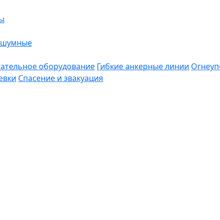
ы
ошумные
ательное оборудование
Гибкие анкерные линии
Огнеуп
евки
Спасение и эвакуация