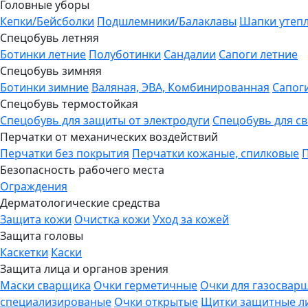
Головные уборы
Кепки/Бейсболки
Подшлемники/Балаклавы
Шапки утеп
Спецобувь летняя
Ботинки летние
Полуботинки
Сандалии
Сапоги летние
Спецобувь зимняя
Ботинки зимние
Валяная, ЭВА, Комбинированная
Сапог
Спецобувь термостойкая
Спецобувь для защиты от электродуги
Спецобувь для с
Перчатки от механических воздействий
Перчатки без покрытия
Перчатки кожаные, спилковые
Безопасность рабочего места
Ограждения
Дерматологические средства
Защита кожи
Очистка кожи
Уход за кожей
Защита головы
Каскетки
Каски
Защита лица и органов зрения
Маски сварщика
Очки герметичные
Очки для газосвар
специализированые
Очки открытые
Щитки защитные л