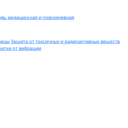
вь медицинская и повседневная
вицы
Защита от токсичных и радиоактивных веществ
атки от вибрации