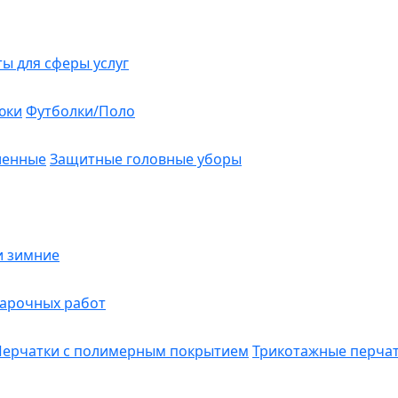
ты для сферы услуг
юки
Футболки/Поло
ленные
Защитные головные уборы
и зимние
варочных работ
Перчатки с полимерным покрытием
Трикотажные перча