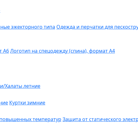
е
ные эжекторного типа
Одежда и перчатки для пескост
т А6
Логотип на спецодежду (спина), формат А4
и/Халаты летние
ние
Куртки зимние
 повышенных температур
Защита от статического элект