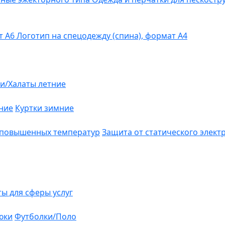
т А6
Логотип на спецодежду (спина), формат А4
и/Халаты летние
ние
Куртки зимние
 повышенных температур
Защита от статического элект
ты для сферы услуг
юки
Футболки/Поло