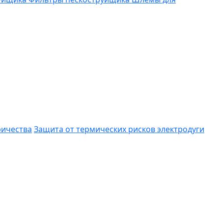
ричества
Защита от термических рисков электродуги