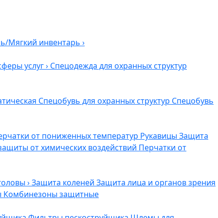
ль/Мягкий инвентарь
›
сферы услуг
›
Спецодежда для охранных структур
атическая
Спецобувь для охранных структур
Спецобувь
ерчатки от пониженных температур
Рукавицы
Защита
защиты от химических воздействий
Перчатки от
головы
›
Защита коленей
Защита лица и органов зрения
ы
Комбинезоны защитные
руйщика
Фильтры пескоструйщика
Шлемы для