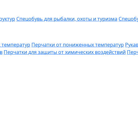
руктур
Спецобувь для рыбалки, охоты и туризма
Спецобу
 температур
Перчатки от пониженных температур
Рука
в
Перчатки для защиты от химических воздействий
Перч