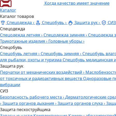
Когда качество имеет значение
Каталог
Каталог товаров
Спецодежда
›
Спецобувь
›
Защита рук
›
СИЗ
Спецодежда
Спецодежда летняя
›
Спецодежда зимняя
›
Спецодежда 
Трикотажные изделия
›
Головные уборы
›
Спецобувь
Спецобувь летняя
›
Спецобувь зимняя
›
Спецобувь влаг
для рыбалки, охоты и туризма
Спецобувь медицинская 
Защита рук
Перчатки от механических воздействий
›
Маслобензост
от токсичных и радиоактивных веществ
Одноразовые п
вибрации
СИЗ
Безопасность рабочего места
›
Дерматологические сре
›
Защита органов дыхания
›
Защита органов слуха
›
Защи
Защита пескоструйщика
Запасные части
Комплектующие
Камеры абразивоструй