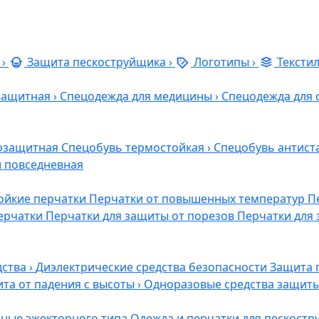
›
Защита пескоструйщика
›
Логотипы
›
Тексти
защитная
›
Спецодежда для медицины
›
Спецодежда для 
озащитная
Спецобувь термостойкая
›
Спецобувь антист
и повседневная
ойкие перчатки
Перчатки от повышенных температур
П
ерчатки
Перчатки для защиты от порезов
Перчатки для 
дства
›
Диэлектрические средства безопасности
Защита 
та от падения с высоты
›
Одноразовые средства защит
ные эжекторного типа
Одежда и перчатки для пескост