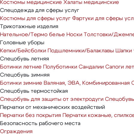
Костюмы медицинские
Халаты медицинские
Спецодежда для сферы услуг
Костюмы для сферы услуг
Фартуки для сферы усл
Трикотажные изделия
Нательное/Термо белье
Носки
Толстовки/Джемп
Головные уборы
Кепки/Бейсболки
Подшлемники/Балаклавы
Шапки
Спецобувь летняя
Ботинки летние
Полуботинки
Сандалии
Сапоги ле
Спецобувь зимняя
Ботинки зимние
Валяная, ЭВА, Комбинированная
Спецобувь термостойкая
Спецобувь для защиты от электродуги
Спецобувь
Перчатки от механических воздействий
Перчатки без покрытия
Перчатки кожаные, спилко
Безопасность рабочего места
Ограждения