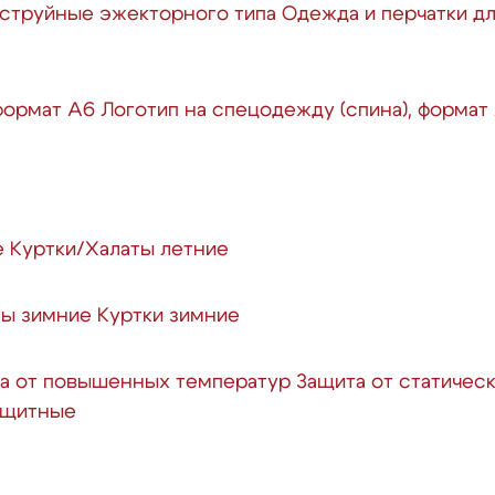
струйные эжекторного типа
Одежда и перчатки д
 формат А6
Логотип на спецодежду (спина), формат
е
Куртки/Халаты летние
ы зимние
Куртки зимние
а от повышенных температур
Защита от статичес
защитные