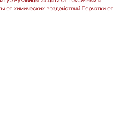
ратур
Рукавицы
Защита от токсичных и
ты от химических воздействий
Перчатки от