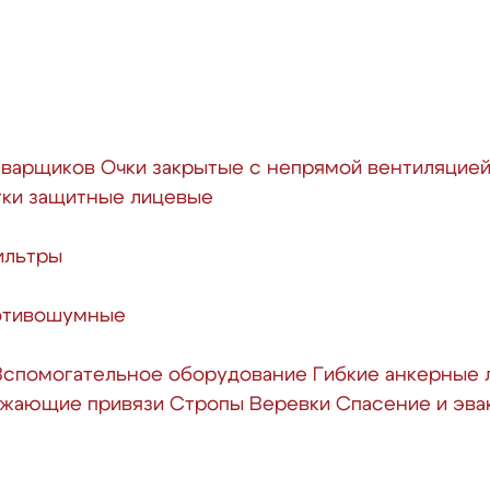
сварщиков
Очки закрытые с непрямой вентиляцие
ки защитные лицевые
ильтры
отивошумные
Вспомогательное оборудование
Гибкие анкерные 
ажающие привязи
Стропы
Веревки
Спасение и эва