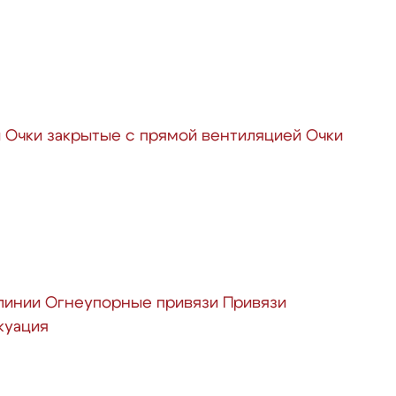
й
Очки закрытые с прямой вентиляцией
Очки
линии
Огнеупорные привязи
Привязи
куация