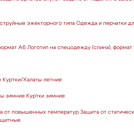
струйные эжекторного типа
Одежда и перчатки д
 формат А6
Логотип на спецодежду (спина), формат
е
Куртки/Халаты летние
ы зимние
Куртки зимние
а от повышенных температур
Защита от статичес
защитные