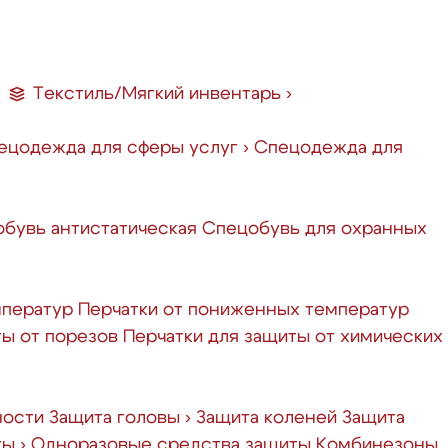
›
Текстиль/Мягкий инвентарь
›
ецодежда для сферы услуг
›
Спецодежда для
бувь антистатическая
Спецобувь для охранных
мператур
Перчатки от пониженных температур
ты от порезов
Перчатки для защиты от химических
ности
Защита головы
›
Защита коленей
Защита
ты
›
Одноразовые средства защиты
Комбинезоны