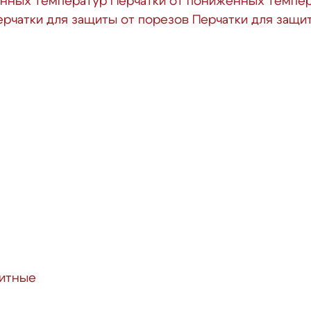
енных температур
Перчатки от пониженных темпе
ерчатки для защиты от порезов
Перчатки для защи
итные