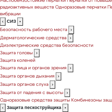
Маслобензостойкие перчатки
Перчатки от повыш
радиоактивных веществ
Одноразовые перчатки
П
вибрации
СИЗ
‹
×
Безопасность рабочего места
›
Дерматологические средства
›
Диэлектрические средства безопасности
Защита головы
›
Защита коленей
Защита лица и органов зрения
›
Защита органов дыхания
›
Защита органов слуха
›
Защита от падения с высоты
›
Одноразовые средства защиты
Комбинезоны защ
Защита пескоструйщика
‹
×