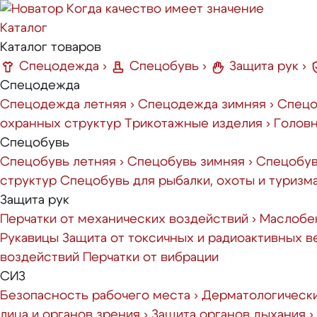
Когда качество имеет значение
Каталог
Каталог товаров
Спецодежда
›
Спецобувь
›
Защита рук
›
Спецодежда
Спецодежда летняя
›
Спецодежда зимняя
›
Спецо
охранных структур
Трикотажные изделия
›
Голов
Спецобувь
Спецобувь летняя
›
Спецобувь зимняя
›
Спецобув
структур
Спецобувь для рыбалки, охоты и туризм
Защита рук
Перчатки от механических воздействий
›
Маслобен
Рукавицы
Защита от токсичных и радиоактивных 
воздействий
Перчатки от вибрации
СИЗ
Безопасность рабочего места
›
Дерматологическ
лица и органов зрения
›
Защита органов дыхания
›