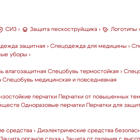
СИЗ
›
Защита пескоструйщика
›
Логотипы
дежда защитная
›
Спецодежда для медицины
›
Сп
ные уборы
›
ь влагозащитная
Спецобувь термостойкая
›
Спецо
а
Спецобувь медицинская и повседневная
зостойкие перчатки
Перчатки от повышенных те
веществ
Одноразовые перчатки
Перчатки для защи
ие средства
›
Диэлектрические средства безопас
Защита органов слуха
›
Защита от падения с высо