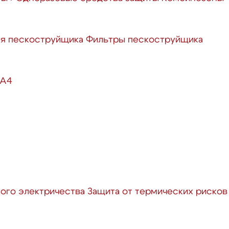
ля пескоструйщика
Фильтры пескоструйщика
 А4
кого электричества
Защита от термических рисков