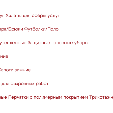
уг
Халаты для сферы услуг
ера/Брюки
Футболки/Поло
 утепленные
Защитные головные уборы
тние
Сапоги зимние
 для сварочных работ
вые
Перчатки с полимерным покрытием
Трикотажн