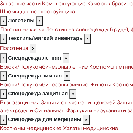
Запасные части
Комплектующие
Камеры абразиво
Шлемы для пескоструйщика
Логотипы
‹
×
Логотип на каски
Логотип на спецодежду (грудь),
Текстиль/Мягкий инвентарь
‹
×
Полотенца
›
Спецодежда летняя
‹
×
Брюки/Полукомбинезоны летние
Костюмы летни
Спецодежда зимняя
‹
×
Брюки/Полукомбинезоны зимние
Жилеты
Костюм
Спецодежда защитная
‹
×
Влагозащитная
Защита от кислот и щелочей
Защит
электродуги
Сигнальная
Фартуки и нарукавники 
Спецодежда для медицины
‹
×
Костюмы медицинские
Халаты медицинские