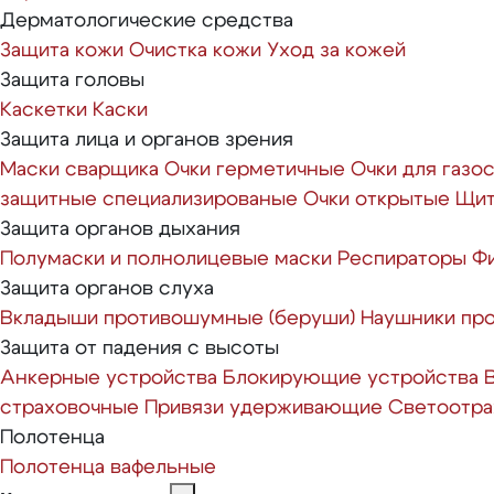
Дерматологические средства
Защита кожи
Очистка кожи
Уход за кожей
Защита головы
Каскетки
Каски
Защита лица и органов зрения
Маски сварщика
Очки герметичные
Очки для газо
защитные специализированые
Очки открытые
Щит
Защита органов дыхания
Полумаски и полнолицевые маски
Респираторы
Ф
Защита органов слуха
Вкладыши противошумные (беруши)
Наушники пр
Защита от падения с высоты
Анкерные устройства
Блокирующие устройства
страховочные
Привязи удерживающие
Светоотр
Полотенца
Полотенца вафельные