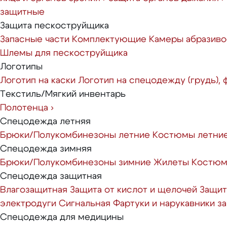
защитные
Защита пескоструйщика
Запасные части
Комплектующие
Камеры абразиво
Шлемы для пескоструйщика
Логотипы
Логотип на каски
Логотип на спецодежду (грудь),
Текстиль/Мягкий инвентарь
Полотенца
›
Спецодежда летняя
Брюки/Полукомбинезоны летние
Костюмы летни
Спецодежда зимняя
Брюки/Полукомбинезоны зимние
Жилеты
Костюм
Спецодежда защитная
Влагозащитная
Защита от кислот и щелочей
Защит
электродуги
Сигнальная
Фартуки и нарукавники 
Спецодежда для медицины