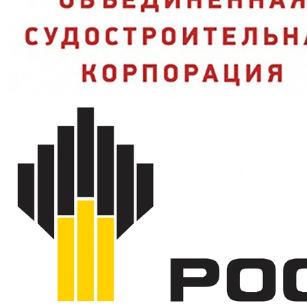
Артикул
4000445
Вопросы и ответы
От какой химии защищают перчатки?
Для каких задач подходят перчатки?
Почему выгодно купить в SIZMAG
Перчатки КЩС тип 2 (Китай) в наличии на складе SIZMAG в
Москве — отгрузка в день заказа, доставка по всей России.
Работаем с юридическими лицами по счёту, документы для
закупок предоставим. Консультация: 8 (495) 128-01-36.
Сертификаты пока не прикреплены к карточке
Предоставим сертификаты, декларации и
подтверждающие документы по запросу.
Доставка:
по Москве, регионам России и СНГ
транспортными компаниями.
Самовывоз:
возможен со склада по согласованию с
менеджером.