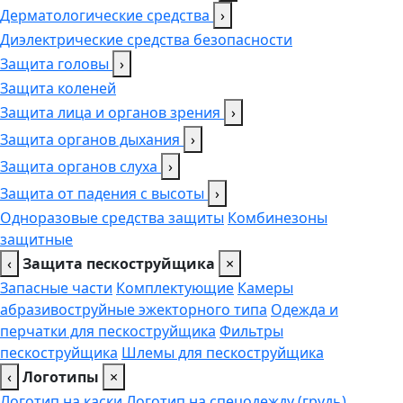
Дерматологические средства
›
Диэлектрические средства безопасности
Защита головы
›
Защита коленей
Защита лица и органов зрения
›
Защита органов дыхания
›
Защита органов слуха
›
Защита от падения с высоты
›
Одноразовые средства защиты
Комбинезоны
защитные
‹
Защита пескоструйщика
×
Запасные части
Комплектующие
Камеры
абразивоструйные эжекторного типа
Одежда и
перчатки для пескоструйщика
Фильтры
пескоструйщика
Шлемы для пескоструйщика
‹
Логотипы
×
Логотип на каски
Логотип на спецодежду (грудь),