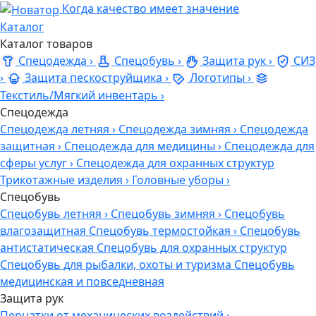
Когда качество имеет значение
Каталог
Каталог товаров
Спецодежда
›
Спецобувь
›
Защита рук
›
СИЗ
›
Защита пескоструйщика
›
Логотипы
›
Текстиль/Мягкий инвентарь
›
Спецодежда
Спецодежда летняя
›
Спецодежда зимняя
›
Спецодежда
защитная
›
Спецодежда для медицины
›
Спецодежда для
сферы услуг
›
Спецодежда для охранных структур
Трикотажные изделия
›
Головные уборы
›
Спецобувь
Спецобувь летняя
›
Спецобувь зимняя
›
Спецобувь
влагозащитная
Спецобувь термостойкая
›
Спецобувь
антистатическая
Спецобувь для охранных структур
Спецобувь для рыбалки, охоты и туризма
Спецобувь
медицинская и повседневная
Защита рук
Перчатки от механических воздействий
›