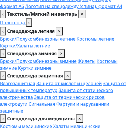
формат А6
Логотип на спецодежду (спина), формат А4
‹
Текстиль/Мягкий инвентарь
×
Полотенца
›
‹
Спецодежда летняя
×
Брюки/Полукомбинезоны летние
Костюмы летние
Куртки/Халаты летние
‹
Спецодежда зимняя
×
Брюки/Полукомбинезоны зимние
Жилеты
Костюмы
зимние
Куртки зимние
‹
Спецодежда защитная
×
Влагозащитная
Защита от кислот и щелочей
Защита от
повышенных температур
Защита от статического
электричества
Защита от термических рисков
электродуги
Сигнальная
Фартуки и нарукавники
защитные
‹
Спецодежда для медицины
×
Костюмы медицинские
Халаты медицинские