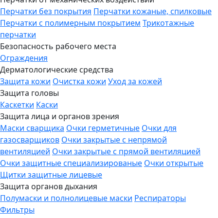
Перчатки без покрытия
Перчатки кожаные, спилковые
Перчатки с полимерным покрытием
Трикотажные
перчатки
Безопасность рабочего места
Ограждения
Дерматологические средства
Защита кожи
Очистка кожи
Уход за кожей
Защита головы
Каскетки
Каски
Защита лица и органов зрения
Маски сварщика
Очки герметичные
Очки для
газосварщиков
Очки закрытые с непрямой
вентиляцией
Очки закрытые с прямой вентиляцией
Очки защитные специализированые
Очки открытые
Щитки защитные лицевые
Защита органов дыхания
Полумаски и полнолицевые маски
Респираторы
Фильтры