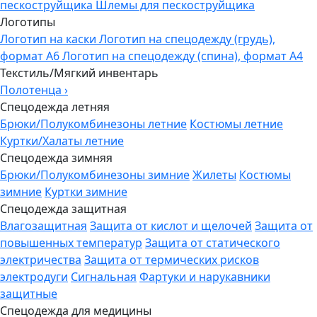
пескоструйщика
Шлемы для пескоструйщика
Логотипы
Логотип на каски
Логотип на спецодежду (грудь),
формат А6
Логотип на спецодежду (спина), формат А4
Текстиль/Мягкий инвентарь
Полотенца
›
Спецодежда летняя
Брюки/Полукомбинезоны летние
Костюмы летние
Куртки/Халаты летние
Спецодежда зимняя
Брюки/Полукомбинезоны зимние
Жилеты
Костюмы
зимние
Куртки зимние
Спецодежда защитная
Влагозащитная
Защита от кислот и щелочей
Защита от
повышенных температур
Защита от статического
электричества
Защита от термических рисков
электродуги
Сигнальная
Фартуки и нарукавники
защитные
Спецодежда для медицины