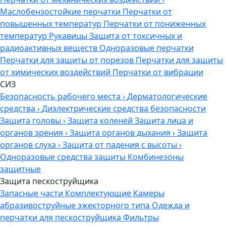
Маслобензостойкие перчатки
Перчатки от
повышенных температур
Перчатки от пониженных
температур
Рукавицы
Защита от токсичных и
радиоактивных веществ
Одноразовые перчатки
Перчатки для защиты от порезов
Перчатки для защиты
от химических воздействий
Перчатки от вибрации
СИЗ
Безопасность рабочего места
›
Дерматологические
средства
›
Диэлектрические средства безопасности
Защита головы
›
Защита коленей
Защита лица и
органов зрения
›
Защита органов дыхания
›
Защита
органов слуха
›
Защита от падения с высоты
›
Одноразовые средства защиты
Комбинезоны
защитные
Защита пескоструйщика
Запасные части
Комплектующие
Камеры
абразивоструйные эжекторного типа
Одежда и
перчатки для пескоструйщика
Фильтры