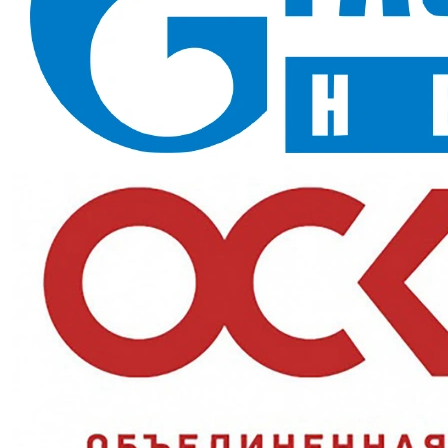
Назначение и сферы применения
Подойдут для химических и лабораторных задач, где нужен
бюджетный вариант защиты от разбавленных кислот и
щелочей.
Ключевые преимущества
Тип 2:
исполнение КЩС для слабой химии
Химбарьер:
держат кислоты и щёлочи до 20%
Резиновая основа:
плотный материал не пропускает
растворы к коже
Характеристики и стандарты
Тип
КЩС тип 2
Цвет
Чёрный
Защита от кислот
до 20%
Защита от щелочей
до 20%
Стандарты
ТР ТС 019/2011