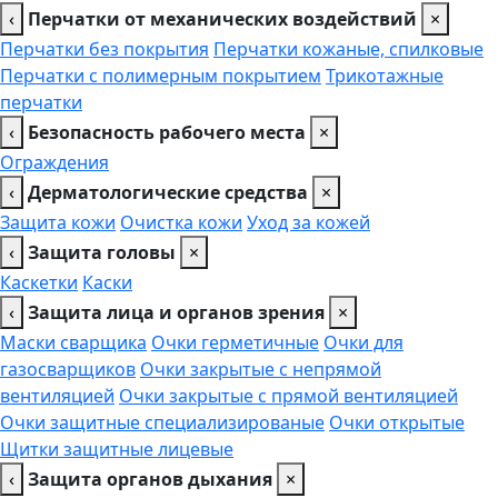
‹
Перчатки от механических воздействий
×
Перчатки без покрытия
Перчатки кожаные, спилковые
Перчатки с полимерным покрытием
Трикотажные
перчатки
‹
Безопасность рабочего места
×
Ограждения
‹
Дерматологические средства
×
Защита кожи
Очистка кожи
Уход за кожей
‹
Защита головы
×
Каскетки
Каски
‹
Защита лица и органов зрения
×
Маски сварщика
Очки герметичные
Очки для
газосварщиков
Очки закрытые с непрямой
вентиляцией
Очки закрытые с прямой вентиляцией
Очки защитные специализированые
Очки открытые
Щитки защитные лицевые
‹
Защита органов дыхания
×