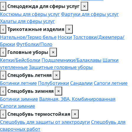
‹
Спецодежда для сферы услуг
×
Костюмы для сферы услуг
Фартуки для сферы услуг
Халаты для сферы услуг
‹
Трикотажные изделия
×
Нательное/Термо белье
Носки
Толстовки/Джемпера/
Брюки
Футболки/Поло
‹
Головные уборы
×
Кепки/Бейсболки
Подшлемники/Балаклавы
Шапки
утепленные
Защитные головные уборы
‹
Спецобувь летняя
×
Ботинки летние
Полуботинки
Сандалии
Сапоги летние
‹
Спецобувь зимняя
×
Ботинки зимние
Валяная, ЭВА, Комбинированная
Сапоги зимние
‹
Спецобувь термостойкая
×
Спецобувь для защиты от электродуги
Спецобувь для
сварочных работ