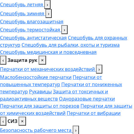
Спецобувь летняя
›
Спецобувь зимняя
›
Спецобувь влагозащитная
Спецобувь термостойкая
›
Спецобувь антистатическая
Спецобувь для охранных
структур
Спецобувь для рыбалки, охоты и туризма
Спецобувь медицинская и повседневная
‹
Защита рук
×
Перчатки от механических воздействий
›
Маслобензостойкие перчатки
Перчатки от
повышенных температур
Перчатки от пониженных
температур
Рукавицы
Защита от токсичных и
радиоактивных веществ
Одноразовые перчатки
Перчатки для защиты от порезов
Перчатки для защиты
от химических воздействий
Перчатки от вибрации
‹
СИЗ
×
Безопасность рабочего места
›