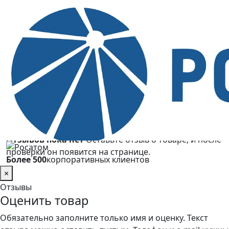
Оплата:
безналичный расчет для юридических лиц,
счет и закрывающие документы.
Отзывы покупателей
Для данного товара пока нет отзывов. Вы можете
оставить первый отзыв, он появится после
модерации.
Оценить товар
★
Отзывов пока нет
Оставьте отзыв о товаре, и после
проверки он появится на странице.
Более 500
корпоративных клиентов
×
Отзывы
Оценить товар
Обязательно заполните только имя и оценку. Текст