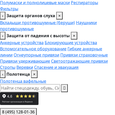
Полумаски и полнолицевые маски
Респираторы
Фильтры
‹
Защита органов слуха
×
Вкладыши противошумные (беруши)
Наушники
противошумные
‹
Защита от падения с высоты
×
Анкерные устройства
Блокирующие устройства
Вспомогательное оборудование
Гибкие анкерные
линии
Огнеупорные привязи
Привязи страховочные
Привязи удерживающие
Светоотражающие привязи
Стропы
Веревки
Спасение и эвакуация
‹
Полотенца
×
Полотенца вафельные
8 (495) 128-01-36