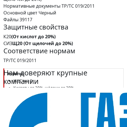
Нормативные документы
ТР/ТС 019/2011
Основной цвет
Черный
Файлы
39117
Защитные свойства
К20
(От кислот до 20%)
СИЗ
Щ20 (От щелочей до 20%)
Соответствие нормам
ТР/ТС 019/2011
Нам доверяют крупные
Коротко:
компании
КЩС тип 2
Кислоты до 20%, щёлочи до 20%
Соответствуют ТР ТС 019/2011
Перчатки КЩС тип 2 (Китай)
— чёрные
кислотощёлочестойкие перчатки типа 2 китайского
производства. Рассчитаны на защиту рук от кислот и щелочей
слабой концентрации.