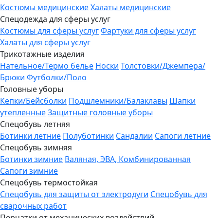
Костюмы медицинские
Халаты медицинские
Спецодежда для сферы услуг
Костюмы для сферы услуг
Фартуки для сферы услуг
Халаты для сферы услуг
Трикотажные изделия
Нательное/Термо белье
Носки
Толстовки/Джемпера/
Брюки
Футболки/Поло
Головные уборы
Кепки/Бейсболки
Подшлемники/Балаклавы
Шапки
утепленные
Защитные головные уборы
Спецобувь летняя
Ботинки летние
Полуботинки
Сандалии
Сапоги летние
Спецобувь зимняя
Ботинки зимние
Валяная, ЭВА, Комбинированная
Сапоги зимние
Спецобувь термостойкая
Спецобувь для защиты от электродуги
Спецобувь для
сварочных работ
Перчатки от механических воздействий