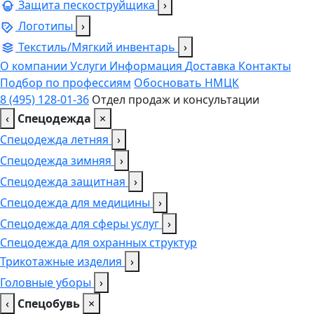
Защита пескоструйщика
›
Логотипы
›
Текстиль/Мягкий инвентарь
›
О компании
Услуги
Информация
Доставка
Контакты
Подбор по профессиям
Обосновать НМЦК
8 (495) 128-01-36
Отдел продаж и консультации
‹
Спецодежда
×
Спецодежда летняя
›
Спецодежда зимняя
›
Спецодежда защитная
›
Спецодежда для медицины
›
Спецодежда для сферы услуг
›
Спецодежда для охранных структур
Трикотажные изделия
›
Головные уборы
›
‹
Спецобувь
×