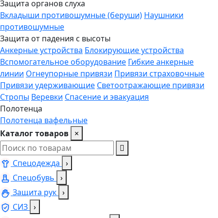
Защита органов слуха
Вкладыши противошумные (беруши)
Наушники
противошумные
Защита от падения с высоты
Анкерные устройства
Блокирующие устройства
Вспомогательное оборудование
Гибкие анкерные
линии
Огнеупорные привязи
Привязи страховочные
Привязи удерживающие
Светоотражающие привязи
Стропы
Веревки
Спасение и эвакуация
Полотенца
Полотенца вафельные
Каталог товаров
×
Спецодежда
›
Спецобувь
›
Защита рук
›
СИЗ
›